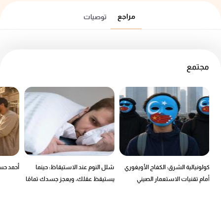
مراجع
توصيات
مجتمع
كولونيالية الشرق: الكفاح الأويغوري
شلل النوم عند الاستيقاظ: حينما
أحمد حسن
أمام تقنيات الاستعمار الصيني
يستيقظ عقلك، ويعجز جسدك تمامًا