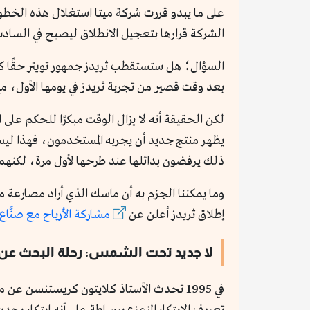
على ما يبدو قررت شركة ميتا استغلال هذه الخطوة
الشركة قرارها بتعجيل الانطلاق ليصبح في الساد
السؤال؛ هل ستستقطب ثريدز جمهور تويتر حقًا كم
بعد وقت قصير من تجربة ثريدز في يومها الأول، م
لكن الحقيقة أنه لا يزال الوقت مبكرًا للحكم على ا
يظهر منتج جديد أن يجربه المستخدمون، فهذا ليس 
ذلك يرفضون بدائلها عند طرحها لأول مرة، لكنهم ق
وما يمكننا الجزم به أن ماسك الذي أراد مصارعة م
إطلاق ثريدز أعلن عن
مشاركة الأرباح مع
صنَّاع
لا جديد تحت الشمس: رحلة البحث عن ال
في 1995 تحدث الأستاذ كلايتون كريستنسن عن مصطلح