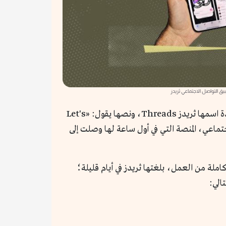
يق التواصل الاجتماعي ثريدز
صورة في حسابه على انستجرام، تظهر الصورة من داخل منصة جديدة اسمها ثريدز Threads، ونصها يقول: «Let's
تواصل الاجتماعي، المنصة التي في أول ساعة لها وصلت إلى
املة من العمل، بلغتها ثريدز في أيام قليلة؛