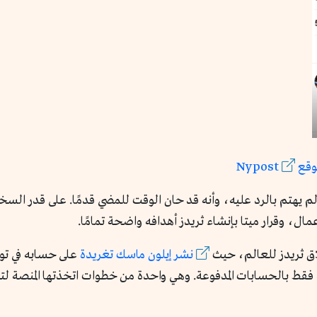
وقع
Nypost
هتم بالرد عليه، وأنه قد حان الوقت للمضي قدمًا. على قدر السخري
مال، وقرار ميتا بإنشاء ثريدز أهدافه واضحة تمامًا.
اق ثريدز للعالم، حيث
نشر إيلون ماسك تغريدة
فقط بالحسابات المدفوعة. وهي واحدة من خطوات اتخذتها المنصة لتش