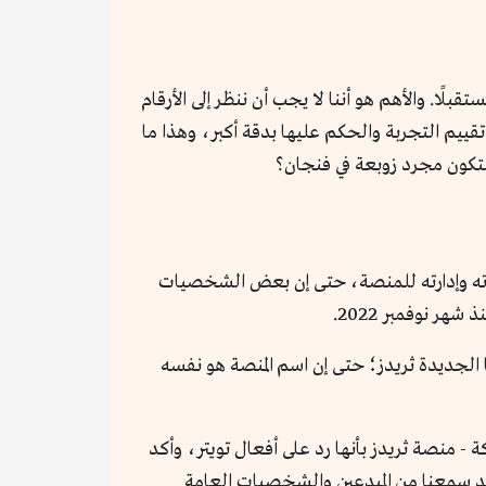
ًا. والأهم هو أننا لا يجب أن ننظر إلى الأرقام
ييم التجربة والحكم عليها بدقة أكبر، وهذا ما
ستكون مجرد زوبعة في فنجان؟
شكلات كبيرة مع سياساته وإدارته للمنصة، حتى إن بعض الشخصيات
رصة كبيرة لاستغلال هذه التحديات، وبدأت في شهر يناير 2023 إنشاء منصتها الجديدة ثريدز؛ حتى إن اسم المنصة هو نفسه
 منصة ثريدز بأنها رد على أفعال تويتر، وأكد
لقد سمعنا من المبدعين والشخصيات العامة