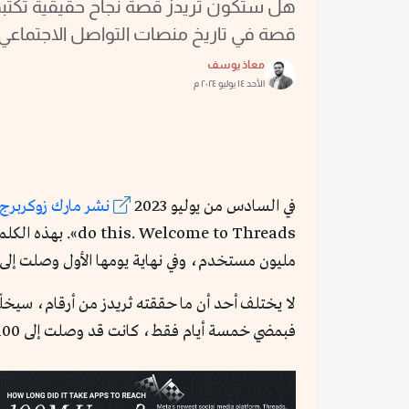
هل ستكون ثريدز قصة نجاح حقيقية تكتبها 
قصة في تاريخ منصات التواصل الاجتماعي
معاذ يوسف
الأحد ١٤ يوليو ٢٠٢٤ م
في السادس من يوليو 2023
نشر مارك زوكربرج
come to Threads
مليون مستخدم، وفي نهاية يومها الأول وصلت إل
لا يختلف أحد أن ما حققته ثريدز من أرقام، سيخلّد 
فبمضي خمسة أيام فقط، كانت قد وصلت إلى 100 مليون مستخدم. لتفهم حجم هذا الإنجاز، انظر إلى الإنفوجرافيك التالي: