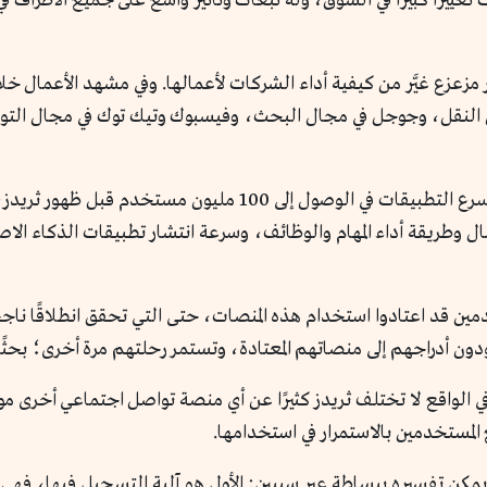
ث تغييرًا كبيرًا في السوق، وله تبعات وتأثير واسع على جميع الأطراف
ار مزعزع غيَّر من كيفية أداء الشركات لأعمالها. وفي مشهد الأعمال خ
ل النقل، وجوجل في مجال البحث، وفيسبوك وتيك توك في مجال الت
وشات جي بي تي مثال جيد لسبب آخر، وهي أنه أسرع التطبيقات في الوص
عمال وطريقة أداء المهام والوظائف، وسرعة انتشار تطبيقات الذكاء ال
ن أدراجهم إلى منصاتهم المعتادة، وتستمر رحلتهم مرة أخرى؛ بحثًا 
؟ في الواقع لا تختلف ثريدز كثيرًا عن أي منصة تواصل اجتماعي أخرى م
المستخدمين بالاستمرار في استخدامها.
ا، يمكن تفسيره ببساطة عبر سببين: الأول هو آلية التسجيل فيها، ف