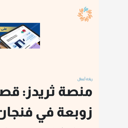
ريادة أعمال
منصة ثريدز: قصة
زوبعة في فنجان