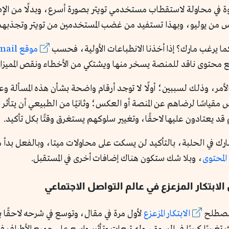
 في محاولة لاستقطاب مستخدمي تويتر بصورة أسرع، وبدلًا من الإطل
س من يوليو، وبهذا تستفيد من غضب المستخدمين من تويتر وتجذبهم إ
ا يرغب مارك؟ إذا أخذنا الانطباعات الأولية، فحسب
موقع dailymail
ع محتوى ناقد للمنصة يسخر منها ويشتكي من الأخطاء ونقص المميزات 
لأمر، وذلك لسببين؛ أولًا لا توجد أرقام واضحة بشأن هذه المسألة وعد
مقياسًا لرضاهم عن المنصة أو العكس؛ وثانيًا من الطبيعي أن يتأث
د يعتادون عليها لاحقًا، وتغيير سلوكهم يستغرق وقتًا بكل تأكيد.
ارك في الحلبة، بالتأكيد لن يسكت على محاولات ميتا، وبالفعل بدأ 
المحتوى
، وبلا شك ستكون هناك إضافات أخرى في المستقبل.
ابتكار المزعزع في عالم التواصل الاجتماعي
الابتكار المزعزع
لأول مرة في مقال، وتوسع في شرحه لاحقًا ب