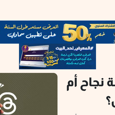
 نجاح أم
؟