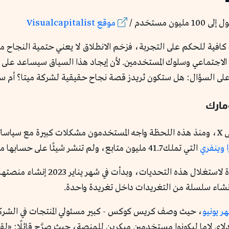
مستخدم /
موقع Visualcapitalist
فية للحكم على التجربة، فزخم الانطلاق لا يعني حتمية النجاح مستقبل
اجتماعي وسلوك المستخدمين. لأن إيجاد هذا السياق سيساعد على تق
بة على السؤال: هل ستكون ثريدز قصة نجاح حقيقية لشركة ميتا؟ أم 
مارك
في 2022 اشترى إيلون ماسك منصة تويتر وحولها إلى X، ومنذ هذه اللحظة واجه المستخدمون م
ا وينفري
التي تملك 41.7 مليون متابع، ولم تنشر شيئًا على حسابها منذ شهر نوفمبر 2022.
وبسبب هذه المشكلات، رأت شركة ميتا ف
يح إنشاء سلسلة من التغريدات داخل تغريدة واحدة.
ر يونيو
، حيث وصف كريس كوكس - كبير مسئولي المنتجات في الشركة -
لدلاي لاما ليكونوا مستخدمين مبكرين للمنصة، حيث صرَّح قائلًا: «