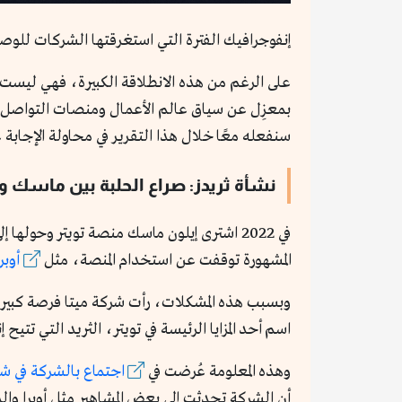
إنفوجرافيك الفترة التي استغرقتها الشركات للوصول إلى 100 مليون 
على الرغم من هذه الانطلاقة الكبيرة، فهي ليست كا
بمعزِل عن سياق عالم الأعمال ومنصات التواصل ال
سنفعله معًا خلال هذا التقرير في محاولة الإجا
نشأة ثريدز: صراع الحلبة بين ماسك و
المشهورة توقفت عن استخدام المنصة، مثل
أوبر
اسم أحد المزايا الرئيسة في تويتر، الثريد التي تت
وهذه المعلومة عُرضت في
اجتماع بالشركة في شه
أن الشركة تحدثت إلى بعض المشاهير مثل أوبرا وا