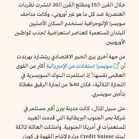
خلال القرن الـ19 ومطلع القرن الـ20 انتشرت نظريات
العنصرية ضد كل ما هو غير أوروبي، وكانت متاحف
سويسرا الإثنوجرافية تستخدم السكان الأصليين
للبلدان المستعمرة كعناصر استعراضية لجذب المواطنين
الأوروبيين.
من جهة أخرى يرى الخبير الاقتصادي ريتشارد بهرندت
أن
سويسرا
استفادت
من
الإمبريالية
أكثر من القوى
العظمى نفسها؛ إذ استثمرت البنوك السويسرية في
التجارة الثلاثية، فكان 40% من تجارة الرقيق مغطاة
بتأمين سويسري.
على سبيل المثال، كانت مدينة بيرن أكبر مستثمر في
شركة بحر الجنوب البريطانية التي قدمت العبيد
المستعمرات في أمريكا الجنوبية. وامتلكت العائلة المالكة
لبنك Credit Suisse مزارع لإنتاج القهوة في كوبا،