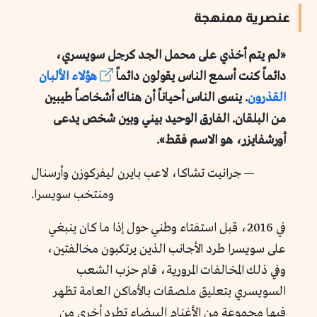
عنصرية ممنهجة
«لم يتم أخذي على محمل الجد كرجل سويسري،
دائماً كنت أسمع الناس يقولون دائماً
هؤلاء
الألبان
القذرون
. ينسى الناس أحياناً أن هناك أشخاصاً طيبين
من البلقان. الفارق الوحيد بيني وبين شخص يدعى
أورشفايزر، هو الاسم فقط».
— جرانيت تشاكا، لاعب بايرن ليفركوزن وأرسنال
ومنتخب سويسرا.
في 2016، قبل استفتاء وطني حول إذا ما كان ينبغي
على سويسرا طرد الأجانب الذين يرتكبون مخالفتين،
وفي ذلك المخالفات المرورية، قام حزب الشعب
السويسري بتعليق ملصقات بالأماكن العامة تظهر
فيها مجموعة من الأغنام البيضاء تطرد أخرى من