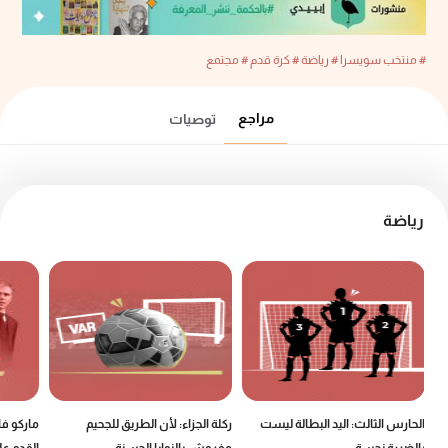
# منتخب سويسرا
# رياضة
# كرة قدم
# مجتمع
مراجع
توصيات
رياضة
الحارس الثالث: اليد البطالة ليست
ركلة الجزاء: لأن الطريق للجحيم
ماركو ف