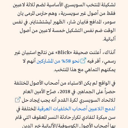
تشكيلة المنتخب السويسري الأساسية تضم ثلاثة لاعبين
فقط من أصول غير سويسرية، وهم حارس المرمى يان
سومر، المدافع فابيان شار، الظهير ليشتشتاينر. في نفس
الوقت ضم نفس التشكيل خمسة لاعبين من أصول
ألبانية.
آنذاك، أعلنت صحيفة «Blick» عن نتائج استبيان غير
رسمي، أقر فيه
نحو 58% من
المشاركين
أنهم لا
يمكنهم التماهي مع هذا المنتخب.
في الواقع لم يكن الاستياء من أصحاب الأصول المختلفة
حصراً على الجماهير. في 2018، صرَّح الأمين العام
للاتحاد السويسري لكرة القدم أنه يجب إيجاد حل
لدمج
اللاعبين
أصحاب
الخلفيات
العرقية
المختلفة في
سن مبكرة لتفادي تكرار حادثة النسر المعقوف التي قام
بها أصحاب الأصول الكوسوفية/الألبانية خير الدين