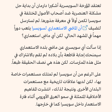
تعتقد المؤرخة السويسرية أشكيرا دارمان أن بداية حل
مشكلة العنصرية ضد أصحاب الأصول المختلفة في
سويسرا تكمن أولاً في معرفة جذورها. ثم تسترسل
لتضيف
أن
الماضي
الاستعماري
لسويسرا
يلعب دوراً
مهماً في المشهد الحالي. لكن أي ماضٍ استعماري؟
إذا سألت أي سويسري عن ماضي بلده الاستعماري
سيمنحك إجابة قاطعة بأن بلاده لم تقم بالاشتراك في
مثل هذه الممارسات. لكن هذه هي نصف الحقيقة طبعاً.
على الرغم من أن سويسرا لم تمتلك مستعمرات خاصة
بها، لكن لديها علاقات تاريخية مع مستعمرات
البلدان الأخرى. ونتيجة لذلك، انتشرت المفاهيم
الأخلاقية المتمثلة في سمو العرق الأوروبي أثناء فترة
الاستعمار داخل سويسرا كما في خارجها.