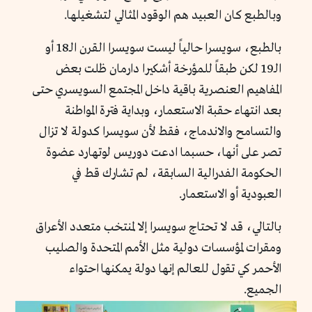
وبالطبع كان العبيد هم الوقود المثالي لتشغيلها.
بالطبع، سويسرا حالياً ليست سويسرا القرن الـ18 أو
الـ19 لكن طبقاً للمؤرخة أشكيرا دارمان ظلت بعض
المفاهيم العنصرية باقية داخل المجتمع السويسري حتى
بعد انتهاء حقبة الاستعمار، وبداية فترة المواطنة
والتسامح والاندماج، فقط لأن سويسرا كدولة لا تزال
تصر على أنها، حسبما ادعت دوريس لوتهارد عضوة
الحكومة الفدرالية السابقة، لم تشارك قط في
العبودية أو الاستعمار.
بالتالي، قد لا تحتاج سويسرا إلا لمنتخب متعدد الأعراق
ومقرات لمؤسسات دولية مثل الأمم المتحدة والصليب
الأحمر كي تقول للعالم إنها دولة يمكنها احتواء
الجميع.