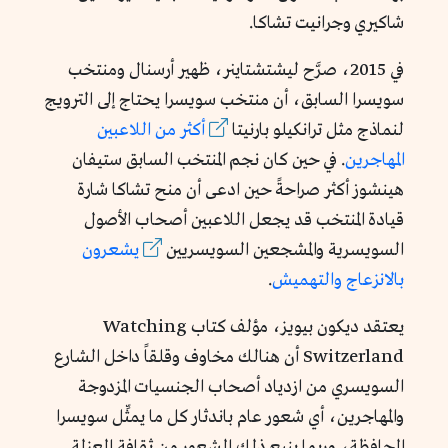
شاكيري وجرانيت تشاكا.
في 2015، صرَّح ليشتشتاينر، ظهير أرسنال ومنتخب
سويسرا السابق، أن منتخب سويسرا يحتاج إلى الترويج
لنماذج مثل ترانكيلو بارنيتا
أكثر
من
اللاعبين
المهاجرين
. في حين كان نجم المنتخب السابق ستيفان
هينشوز أكثر صراحةً حين ادعى أن منح تشاكا شارة
قيادة المنتخب قد يجعل اللاعبين أصحاب الأصول
السويسرية والمشجعين السويسريين
يشعرون
بالانزعاج
والتهميش
.
يعتقد ديكون بيويز، مؤلف كتاب Watching
Switzerland أن هنالك مخاوف وقلقاً داخل الشارع
السويسري من ازدياد أصحاب الجنسيات المزدوجة
والمهاجرين، أي شعور عام باندثار كل ما يمثِّل سويسرا
المحافظة، وربما ينبع ذلك الشعور من ثقافة العزلة