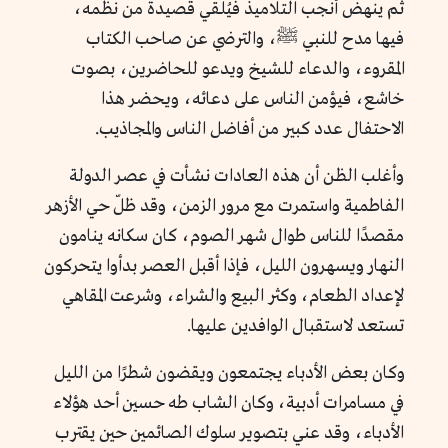
ثم ينهض أنجب التلاميذ فيُلقي قصيدة من نظمه،
فيها مدح للنبي ﷺ، والترضي عن صاحب الكتاب
المقروء، والدعاء للشيخ ويدعو للحاضرين، بصوت
خاشع، فيؤمن الناس على دعائه، ويحضر هذا
الاحتفال عدد كبير من أفاضل الناس والمجاذيب.
وأغلب الظن أن هذه العادات نشأت في عصر الدولة
الفاطمية واستمرت مع مرور الزمن، وقد ظلّ حي الأزهر
مقصدًا للناس طوال شهر الصوم، كان سكانه ينامون
النهار ويسهرون الليل، فإذا أقبل العصر بدأوا يتحركون
لإعداد الطعام، وكثر البيع والشراء، وشرعت المقاهي
تستعد لاستقبال الوافدين عليها.
وكان بعض الأدباء يجتمعون ويقضون شطرًا من الليل
في مسامرات أدبية، وكان الشاب طه حسين أحد هؤلاء
الأدباء، وقد عني بتصوير سلوك الصائمين حين يقترب