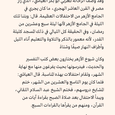
وقد وصف الرحالة المغربي أبو بكر العياشي، الذي زار
مصر في القرن العاشر الهجري، ما كان يجري في
الجامع الأزهر من الاحتفالات العظيمة. قال: وبتنا تلك
الليلة في الجامع الأزهر لأنها ليلة سبع وعشرين من
رمضان، وفي الحقيقة كل الليالي في ذلك المسجد كليلة
القدر، لأنه معمور بالذكر والتلاوة والتعليم آناء الليل
وأطراف النهار صيفًا وشتاءََ
وكان شيوخ الأزهر يختارون بعض كتب التفسير
والحديث، فيدرسونها بحيث يفرغون منها مع نهاية
الشهر، وتقام احتفالات بهذه المناسبة. قال العياشي:
فلما كان يوم التاسع والعشرين من الشهر، ختم
المشايخ دروسهم، فختم الشيخ عبد السلام اللقاني،
ويبدأ الاحتفال بعد صلاة الصبح بقراءة آيات من
القرآن، ومنهم من يقرأها بالقراءات السبع.