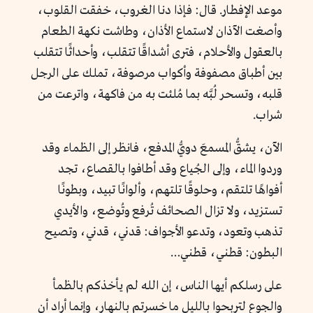
موعد الإفطار. قال: فإذا دنا الغروب، خفقت القلوب،
وأصغت الآذان لاستماع الأذان، وطاشت نكهة الطعام
بالعقول والأحلام، فترى أشداقًا تتقلب، وأحداثًا تتقلب
بين أطباق مصفوفة وأكواب مرصوفة، تملك على الرجل
قلبه، وتسحر لُبَّه بما مُلئت به من فاكهة، واترعت من
شراب.
الآن، يشقُّ المسمعَ دويُّ المدفع، فانظر إلى الظماء وقد
وردوا الماء، وإلى الجُياع وقد أطافوا بالقصاع، تجد
أفواهًا تلتقم، وحلوقًا تلتهم، وألوانًا تبيد، وبطونًا
تستزيد، ولا تزال الصحائف تُرفع وتُوضع، والأيدي
تذهب وتعود، وتدعو الأجواف: قدني، قدني، وتصيح
البطون: قطني، قطني…
على رسلكم أيها الناس، إن الله لم يأخذكم بالظمأ
والجوع لتربحوا بالليل ما خسرتم بالنهار، وإنما أراد أن