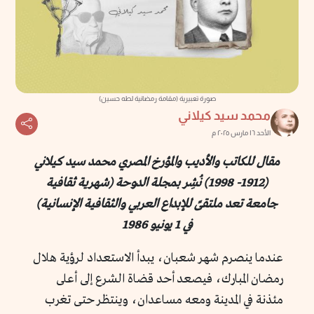
صورة تعبيرية (مقامة رمضانية لطه حسين)
محمد سيد كيلاني
الأحد ١٦ مارس ٢٠٢٥ م
مقال للكاتب والأديب والمؤرخ المصري محمد سيد كيلاني
(1912- 1998) نُشِر بمجلة الدوحة (شهرية ثقافية
جامعة تعد ملتقىً للإبداع العربي والثقافية الإنسانية)
في 1 يونيو 1986
عندما ينصرم شهر شعبان، يبدأ الاستعداد لرؤية هلال
رمضان المبارك، فيصعد أحد قضاة الشرع إلى أعلى
مئذنة في المدينة ومعه مساعدان، وينتظر حتى تغرب