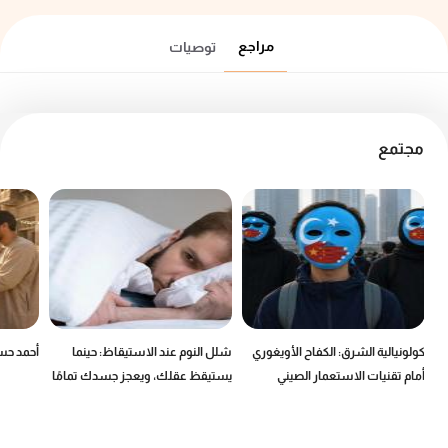
مراجع
توصيات
مجتمع
كولونيالية الشرق: الكفاح الأويغوري
شلل النوم عند الاستيقاظ: حينما
أحمد حسن
أمام تقنيات الاستعمار الصيني
يستيقظ عقلك، ويعجز جسدك تمامًا