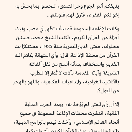
يذيقكم ألم الجوع وحر الصدى، لتحسوا بما يحسُّ به
إخوانكم الفقراء، فترق لهم قلوبكم…
وكانت الإذاعة المسموعة قد بدأت تظهر في مصر، وتبث
أجزاءً من القرآن الكريم، فكتب الشيخ محمد حسنين
مخلوف، مفتي الديار المصرية سنة 1925، مستنكرًا بث
القرآن من محطة الإذاعة. قال: وأي استهانة بكلام الله
القديم واستخفاف بشأنه أشنع من نقل ألفاظه
الشريفة وآياته المقدسة بآلات لا تُدار إلا للطرب
بالأناشيد الغرامية، والمداعبات الفكاهية، واللهو بالهجر
من القول؟.
إلا أن رأي المفتي لم يُؤخذ به، وبعد الحرب العالمية
الثانية، انتشرت محطات الإذاعة المسموعة في جميع
أنحاء العالم الإسلامي، وأخذت تهتم بالبرامج الدينية،
والمدائح النبوية، وبث القرآن الكريم بأصوات كبار