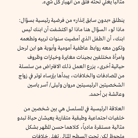
مثالياً يغلي تحته قلق من انهيار كل شيء.
ينطلق «بدون سابق إنذار» من فرضية رئيسية بسؤال:
ماذا لو، السؤال هنا ماذا لو اكتشفت أن ابنك ليس
ابنك، أن الطفل الذي أمضيت سنوات تربيه وتطعمه
وتكون معه روابط عاطفية أمومية وأبوية هو ابن لرجل
وامرأة مختلفين بجينات مغايرة وخيارات وظروف
حياتية أخرى، يزرع العمل ذلك الافتراض من سلسلة
من المصادفات والخلافات، يبدأها بإرساء توتر في زواج
الشخصيتين الرئيسيتين مروان وليلى/ آسر ياسين
وعائشة بن أحمد.
العلاقة الرئيسية في المسلسل هي بين شخصين من
خلفيات اجتماعية وطبقية متقاربة يعيشان حياة تبدو
مثالية مستقرة مادياً، كلاهما حسن المظهر بشكل
ملحوظ لكن تحت السطح المثالي تغلي خلافات