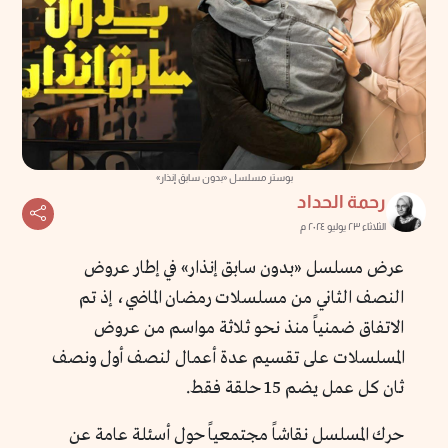
بوستر مسلسل «بدون سابق إنذار»
رحمة الحداد
الثلاثاء ٢٣ يوليو ٢٠٢٤ م
عرض مسلسل «بدون سابق إنذار» في إطار عروض
النصف الثاني من مسلسلات رمضان الماضي، إذ تم
الاتفاق ضمنياً منذ نحو ثلاثة مواسم من عروض
المسلسلات على تقسيم عدة أعمال لنصف أول ونصف
ثان كل عمل يضم 15 حلقة فقط.
حرك المسلسل نقاشاً مجتمعياً حول أسئلة عامة عن