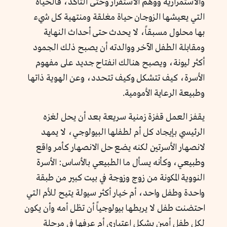
والاستمرارية ووهم الاستقرار وحتى التأكد، فالحياة
التي يعيشها الزوجان حياة مغلقة ومنتهية كل شيء
بها محلول مسبقاً، لا يحدث حتى أحداث النهاية
ومقابلة الطفل الآخر ووالدته أن يصبح ذلك الجمود
أكثر ليونة، ويصبح هنالك انفتاح جديد على مفهوم
الأسرة، كيف تتشكل وكيف تتحدد، وعن الهوية ذاتها
وطبيعة الرعاية الأمومية.
يقفز العمل قفزة زمنية سريعة بعد أن يحل لغزه
الرئيسي بإيجاد كل أم لطفلها البيولوجي، لا يمهد
لانصهار الأسرتين لكنه يضع حل الانصهار كأمر واقع
وطبيعي، وكأنه يسأل ما الطبيعي بالأساس: الأسرة
النووية المكونة من زوج وزوجة في بيت كبير من طبقة
واحدة وطفل واحد، أم خيار أكثر سيولة يتيح للأم التي
احتضنت طفل لا يربطها بيولوجياً أن تظل أمه وأن يكون
لكل طفل أمين بشكل اعتباري أم عرفها في مرحلة