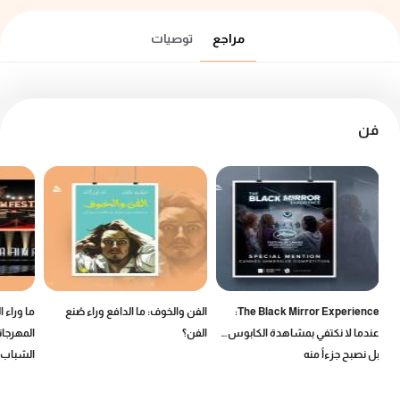
مراجع
توصيات
فن
The Black Mirror Experience:
الفن والخوف: ما الدافع وراء صُنع
ما وراء 
عندما لا نكتفي بمشاهدة الكابوس…
الفن؟
المهرجان
بل نصبح جزءاً منه
الشباب