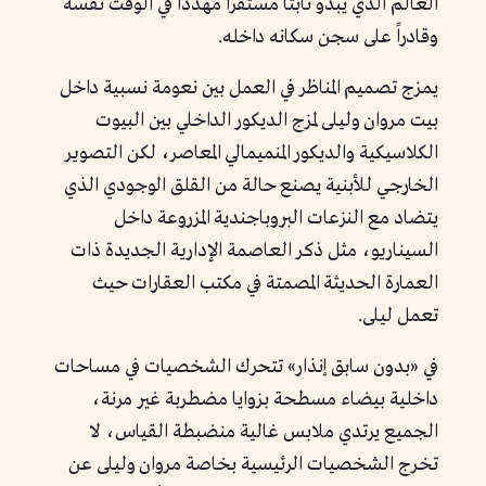
العالم الذي يبدو ثابتاً مستقراً مهدداً في الوقت نفسه
وقادراً على سجن سكانه داخله.
يمزج تصميم المناظر في العمل بين نعومة نسبية داخل
بيت مروان وليلى لمزج الديكور الداخلي بين البيوت
الكلاسيكية والديكور المنميمالي المعاصر، لكن التصوير
الخارجي للأبنية يصنع حالة من القلق الوجودي الذي
يتضاد مع النزعات البروباجندية المزروعة داخل
السيناريو، مثل ذكر العاصمة الإدارية الجديدة ذات
العمارة الحديثة المصمتة في مكتب العقارات حيث
تعمل ليلى.
في «بدون سابق إنذار» تتحرك الشخصيات في مساحات
داخلية بيضاء مسطحة بزوايا مضطربة غير مرنة،
الجميع يرتدي ملابس غالية منضبطة القياس، لا
تخرج الشخصيات الرئيسية بخاصة مروان وليلى عن