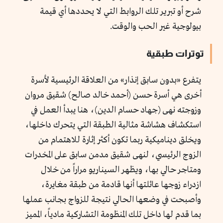
شرح أو تبرير تلك الروابط التي لا يحددها أي قيمة
بيولوجية غير الحب والوقت.
توترات طبقية
يتفرع «بدون سابق إنذار» من العلاقة الرئيسية لأسرة
أخرى هي أسرة حسن (أحمد خالد صالح) شقيق مروان
وزوجته نهى (جهاد حسام الدين)، هنا يبدأ العمل في
استكشاف هشاشة مثالية الطبقة التي يتحرك داخلها،
ويخلق ديناميكية ربما تكون أكثر إثارة للاهتمام من
الزوج الرئيسي، لنهى شقيق مدمن سابق على المخدرات
ومتاجر حالي بها، ويظهر السيناريو مراراً من خلال
ازدراء زوجها عائلتها أنها قادمة من طبقة مغايرة،
وأصبحت في وضعها الحالي نتيجة للزواج بجانب عملها
بما قدم لها داخل تلك المنظومة التشاركية مادياً، المميز