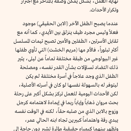
نهاية العمل، بشكل يمكن وصفه بالمتأخر مع اجترار
وتكرار الأحداث.
عندما يصبح الطفل الآخر (الابن الحقيقي) موجود
فعلاً وليس مجرد طيف ينزلق بين الأيدي، كما أنه مع
تقابل الأسرتين، الطفلين والأمين تصبح تيمات المسلسل
أكثر تبلوراً، فالأم مها (مريم الخشت) التي تأوي طفلها
غير البيولوجي من طبقة مختلفة تماماً عن ليلى، يثير
ذلك التضاد تساؤلات بشأن القدر نفسه، ومصلحة
الطفل الذي وجد علاجاً في أسرة مختلفة لم يكن
ليتوفر له بالسهولة نفسها لو كان في أسرته الأصلية،
لكن الأحداث اليومية للعمل تركز بشكل أكبر على رحلة
بحث مروان ذهاباً وإياباً ربما في إيماءة لاهتمامه كرجل
وزوج بالابن الذي من صلبه حقاً، لكنه في الوقت نفسه
يبدي رقة واهتماماً كبيرين تجاه ابنه الحالي عمر،
وتظهر بينهما كيمياء حقيقية مؤثرة تشير دون حاجة إلى