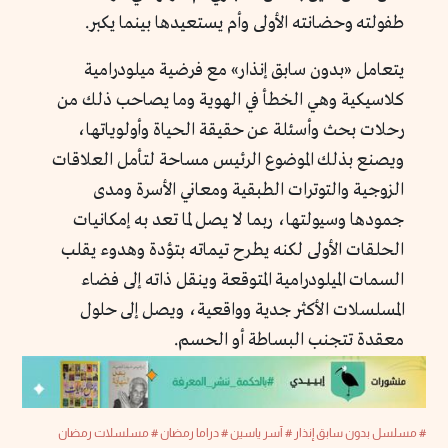
طفولته وحضانته الأولى وأم يستعيدها بينما يكبر.
يتعامل «بدون سابق إنذار» مع فرضية ميلودرامية
كلاسيكية وهي الخطأ في الهوية وما يصاحب ذلك من
رحلات بحث وأسئلة عن حقيقة الحياة وأولوياتها،
ويصنع بذلك الموضوع الرئيس مساحة لتأمل العلاقات
الزوجية والتوترات الطبقية ومعاني الأسرة ومدى
جمودها وسيولتها، ربما لا يصل لما تعد به إمكانيات
الحلقات الأولى لكنه يطرح تيماته بتؤدة وهدوء يقلب
السمات الميلودرامية المتوقعة وينقل ذاته إلى فضاء
المسلسلات الأكثر جدية وواقعية، ويصل إلى حلول
معقدة تتجنب البساطة أو الحسم.
# مسلسل بدون سابق إنذار
# آسر ياسين
# دراما رمضان
# مسلسلات رمضان