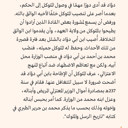
دؤاد قد أدى دورًا مهمًا في وصول المتوكل إلى الحكم،
بعدما أصر على تنصيب المتوكل خلفًا لأخيه الواثق بالله.
ورفض أن يسمع لمشورة بعض القادة الذين أرادوا أن
يطيحوا بالمتوكل من ولاية العهد، وأن يقدموا ابن الواثق
للخلافة. أُصيب ابن أبي دؤاد بالشلل بعد فترة قصيرة
من تلك الأحداث. وحفظ له المتوكل جميله، فنصّب
محمد بن أحمد بن أبي دؤاد في منصب الوزارة محل
أبيه. ولكن مع تعاظم الاضطهاد ضد أتباع المنهج
الاعتزالي، عرف المتوكل أن الإطاحة بابن أبي دؤاد قد
أضحت ضرورة لا سبيل للتغافل عنها. فقام في سنة
237هـ بمصادرة أموال الوزير المعتزلي المريض وأبنائه،
وعزل ابنه محمد من الوزارة. كما أمر بحبس أبنائه
وإخوته وذلك بحسب ما يذكر محمد بن جرير الطبري في
كتابه "تاريخ الرسل والملوك".