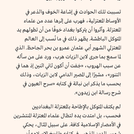
تسببت تلك الحوادث في إشاعة الخوف والذعر في
الأوساط المعتزلية، فهرب على إثرها عدد من علماء
المعتزلة. وآثروا أن يتركوا بغداد خوفًا من أن تطولهم يد
المتوكل الباطشة. يظهر ذلك في ما نُسب إلى العالم
المعتزلي الشهير أبي عثمان عمرو بن بحر الجاحظ. الذي
لما سمع بما جرى لابن الزيات هرب، ورد على من سأله
عن سبب الهروب، «خِفت أن أكون ثاني اثنين إذ هما في
التنور»، مشيرًا إلى المصير الدامي لابن الزيات، وذلك
بحسب ما يذكر ابن نباتة في كتابه «سرح العيون في
شرح رسالة ابن زيدون».
لم يكتف المتوكل بالإطاحة بالمعتزلة البغداديين
فحسب، بل امتدت يده لتطال علماء المعتزلة المنتشرين
في الأمصار الإسلامية كافة. على سبيل المثال، يحكي
شمس الدين الذهبي في كتابه «تاريخ الإسلام» أن