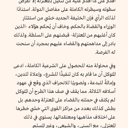
أقدم على ما أقدم عليه من تنكيل بالمعتزلة إلا لفرض
سطوته وسيطرته الكاملة على مفاصل الدولة. استنادًا
لذلك الرأي فإن الخليفة الجديد خشي من استئثار
الوزراء والقضاة بالحكم. وخاف أن يُحكم هؤلاء -الذين
كان أغلبهم من المعتزلة- قبضتهم على السلطة. ولذلك
بادر إلى مداهمتهم والقضاء عليهم بمجرد أن سنحت
له الفرصة.
وفي محاولة منه للحصول على الشرعية الكاملة، ادعى
المتوكل أن ما قام به كان تنفيذًا للشرع، وإعلاءً للدين،
وإماتةً للبدعة، وتصويبًا للانحراف الذي وقع في عهود
أسلافه الثلاثة. مما يقف في صف هذا الطرح أن المتوكل
لم يكتف في حملته بالقضاء على المعتزلة وحدهم. بل
بطش كذلك بعدد من مراكز القوى التي خشي خطرها
على اختلاف مذاهبها ومعتقداتها. يستوي في ذلك
المعتزلي، مع السني، والشيعي، وغير المسلم.