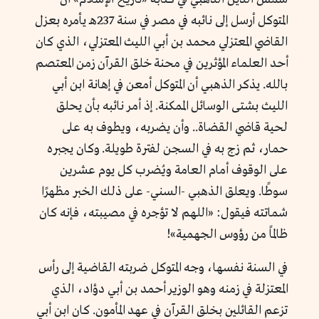
المتوكل أرسل إلى نائبه في مصر في سنة 237هـ يأمره بعزل
القاضي المعتزلي محمد بن أبي الليث المعتزلي، الذي كان
أحد العلماء المؤثرين في محنة خلق القرآن زمن المعتصم
بالله. يذكر الذهبي أن المتوكل أمعن في إهانة ابن أبي
الليث بشتى الوسائل الممكنة. إذ أمر نائبه بأن يحلق
لحية قاضي القضاة.. وأن يضربه، ويطوف به على
حمار، ثم زج به في السجن لفترة طويلة. وكان يجبره
على الوقوف أمام العامة ويُضرب كل يوم عشرين
سوطًا. ويعلق الذهبي -السني- على ذلك الخبر مظهرًا
شماتته فيقول: «اللهم لا تؤجره في مصيبته، فإنه كان
ظالمًا من رؤوس الجهمية»!
في السنة نفسها، وجه المتوكل ضربته القاضية إلى رأس
المعتزلة في زمنه وهو الوزير أحمد بن أبي دؤاد، الذي
تزعم القائلين بخلق القرآن في عهد المأمون. كان ابن أبي