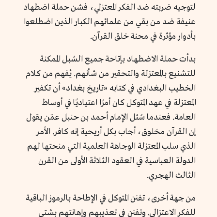
لتوجيه ضربته ضد الفكر المعتزلي، فشن حملة اضطهاد
عنيفة ضد من بقي من علمائهم الكبار الذين اضطلعوا
بأدوار مؤثرة في محنة خلق القرآن.
بدأت حملة الاضطهاد بإتاحة جميع السُبل الممكنة
للتشنيع بالمعتزلة والتحقير من شأنهم. يُفهم من كلام
الخطيب البغدادي في كتابه «تاريخ بغداد» أن تكفير
المعتزلة في عهد المتوكل كان أمرًا اعتياديًا في أوساط
العامة. فعندما سُئل الإمام أحمد بن حنبل عمّن يقول
إن القرآن مخلوق، أجاب بكل أريحية إنه كافر. الأمر
الذي سلب المعتزلة الوجاهة العلمية التي منحتها لهم
الدولة العباسية في العقود الثلاثة الأولى من القرن
الثالث الهجري.
من جهة أخرى، تفنن المتوكل في الإطاحة بالرموز الباقية
للفكر الاعتزالي. وتفنن في تعذيبهم وإهانتهم بشتى