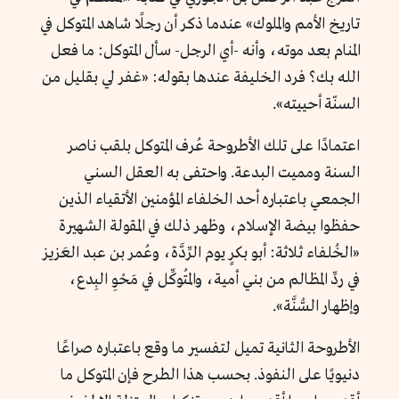
تاريخ الأمم والملوك» عندما ذكر أن رجلًا شاهد المتوكل في
المنام بعد موته، وأنه -أي الرجل- سأل المتوكل: ما فعل
الله بك؟ فرد الخليفة عندها بقوله: «غفر لي بقليل من
السنّة أحييته».
اعتمادًا على تلك الأطروحة عُرف المتوكل بلقب ناصر
السنة ومميت البدعة. واحتفى به العقل السني
الجمعي باعتباره أحد الخلفاء المؤمنين الأتقياء الذين
حفظوا بيضة الإسلام، وظهر ذلك في المقولة الشهيرة
«الخُلفاء ثلاثة: أبو بكرٍ يوم الرِّدَّة، وعُمر بن عبد العَزيز
في ردِّ المظالم من بني أمية، والمُتوكِّل في مَحْوِ البِدع،
وإظهار السُّنَّة».
الأطروحة الثانية تميل لتفسير ما وقع باعتباره صراعًا
دنيويًا على النفوذ. بحسب هذا الطرح فإن المتوكل ما