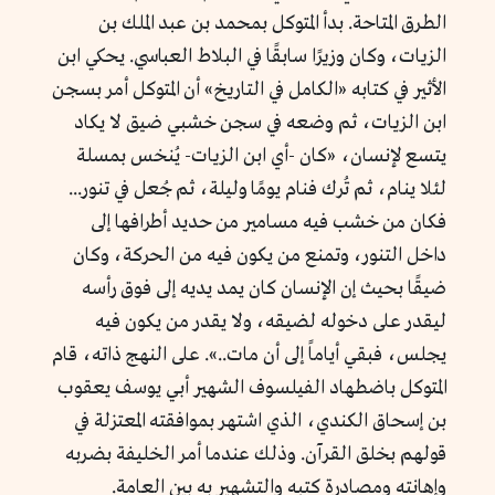
الطرق المتاحة. بدأ المتوكل بمحمد بن عبد الملك بن
الزيات، وكان وزيرًا سابقًا في البلاط العباسي. يحكي ابن
الأثير في كتابه «الكامل في التاريخ» أن المتوكل أمر بسجن
ابن الزيات، ثم وضعه في سجن خشبي ضيق لا يكاد
يتسع لإنسان، «كان -أي ابن الزيات- يُنخس بمسلة
لئلا ينام، ثم تُرك فنام يومًا وليلة، ثم جُعل في تنور...
فكان من خشب فيه مسامير من حديد أطرافها إلى
داخل التنور، وتمنع من يكون فيه من الحركة، وكان
ضيقًا بحيث إن الإنسان كان يمد يديه إلى فوق رأسه
ليقدر على دخوله لضيقه، ولا يقدر من يكون فيه
يجلس، فبقي أياماً إلى أن مات..». على النهج ذاته، قام
المتوكل باضطهاد الفيلسوف الشهير أبي يوسف يعقوب
بن إسحاق الكندي، الذي اشتهر بموافقته المعتزلة في
قولهم بخلق القرآن. وذلك عندما أمر الخليفة بضربه
وإهانته ومصادرة كتبه والتشهير به بين العامة.