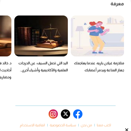
معرفة
ين
متلازمة غيلان باريه: عندما يهاجمك
اليد التي تحمل السيف: عن الدرجات
د. خالد 
جهاز المناعة ويدمر أعصابك
العلمية والأكاديمية وأشياء أخرى..
أحاديث ا
وحضارية
اكتب معنا
من نحن
سياسة الخصوصية
اتفاقية الاستخدام
×