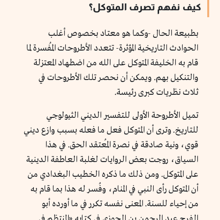
كيف نفهم تصرف المتوكل؟
بطبيعة الحال -وكما هو معتاد بخصوص أغلب
الحوادث التاريخية المؤثرة- تتعدد الأطروحات المُفسرة لما
قام به الخليفة المتوكل على الله من اضطهاد المعتزلة
والتنكيل بهم. ويمكن أن نحصر تلك الأطروحات في
ثلاث نظريات كبرى رئيسة.
تميل الأطروحة الأولى للتفسير الديني الثيولوجي
للتاريخ. وترى أن المتوكل فعل ما فعله بسبب وازع ديني
قوي، ونية صادقة في نصرة المُعتقد الحق. في هذا
السياق، روجت بعض الروايات لغلبة العاطفة الدينية
على المتوكل. ومن ذلك ما ذكره الخطيب البغدادي من
أن المتوكل رأى النبي في المنام، وفُسر له هذا بما قام به
من إحياء للسنة. المعنى نفسه تكرر في ما أورده أبو
الفرج عبد الرحمن بن الجوزي في كتابه «المنتظم في