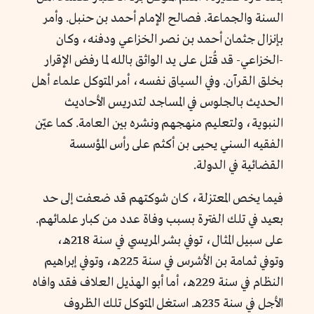
السنة والجماعة. فصالح الإمام أحمد بن حنبل. وأمر
بإنزال جثمان أحمد بن نصر الخزاعي ودفنه، وكان
-الخزاعي- قد قُتل على يد الواثق بالله لما رفض الإقرار
بخلق القرآن. وفي السياق نفسه، أمر المتوكل علماء أهل
الحديث بالجلوس في المساجد لتدريس الأحاديث
النبوية، ولتعليم منهجهم ونشره بين العامة. كما عيّن
الفقيه السني يحيى بن أكثم على رأس المؤسسة
القضائية في الدولة.
فيما يخص المعتزلة، كان شوكتهم قد ضعفت إلى حد
بعيد في تلك الفترة بسبب وفاة عدد من كبار علمائهم.
على سبيل المثال، توفي بشر المريسي في سنة 218هـ،
وتوفي ثمامة بن الأشرس في سنة 225هـ، وتوفي إبراهيم
النظام في سنة 229هـ، أما أبو الهذيل العلاف فقد وافاه
الأجل في سنة 235هـ. استغل المتوكل تلك الظروف