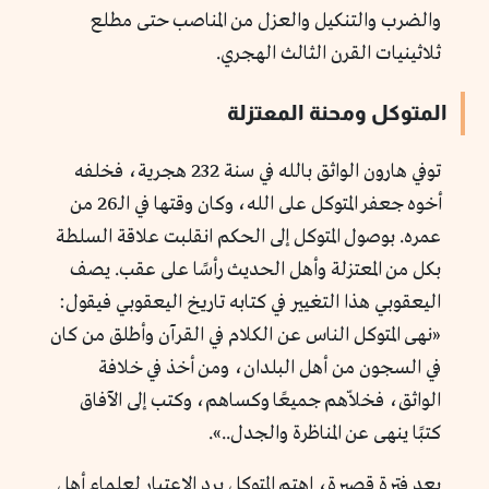
والضرب والتنكيل والعزل من المناصب حتى مطلع
ثلاثينيات القرن الثالث الهجري.
المتوكل ومحنة المعتزلة
توفي هارون الواثق بالله في سنة 232 هجرية، فخلفه
أخوه جعفر المتوكل على الله، وكان وقتها في الـ26 من
عمره. بوصول المتوكل إلى الحكم انقلبت علاقة السلطة
بكل من المعتزلة وأهل الحديث رأسًا على عقب. يصف
اليعقوبي هذا التغيير في كتابه تاريخ اليعقوبي فيقول:
«نهى المتوكل الناس عن الكلام في القرآن وأطلق من كان
في السجون من أهل البلدان، ومن أخذ في خلافة
الواثق، فخلاّهم جميعًا وكساهم، وكتب إلى الآفاق
كتبًا ينهى عن المناظرة والجدل..».
بعد فترة قصيرة، اهتم المتوكل برد الاعتبار لعلماء أهل