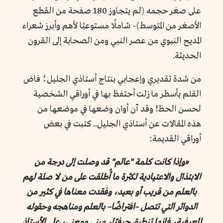
على صغر حجمه (لم يتجاوز 180 صفحة من القطع
الأصغر من المتوسط)– شاملًا مستوعبًا لأهم وأبرز شعراء
المديح النبوي من عصر النبي ومن الصحابة إلى القرون
الحديثة.
من شدة تقديري وإعجابي بنتاج أستاذي الجليل؛ فاض
القلم بأسطر ما زلت أحتفظ بها في أوراقي الشخصية
لحسن الحظ! وقد آن أوان وضعها في موضعها من
هذه المقالات عن أستاذي الجليل.. كتبت في بعض
أوراقي القديمة:
«وإذا كانت كلمة "عالم" قد وصلت إلى درجة من
الابتذال والاعتيادية لكثرة ما أُطلقت على من لا صلة لهم
بالعلم من قريب أو بعيد، وفقدت معناها في كثير من
الدوائر التي تتصل –افتراضًا– بالعلم ومناهجه وحقوله
المعرفية، فإنها تنطبق حرفيًا، مبنى ومعنى، على الأستاذ