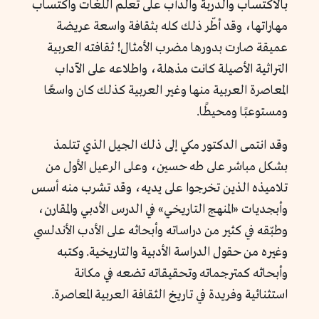
بالاكتساب والدربة والدأب على تعلم اللغات واكتساب
مهاراتها، وقد أطّر ذلك كله بثقافة واسعة عريضة
عميقة صارت بدورها مضرب الأمثال! ثقافته العربية
التراثية الأصيلة كانت مذهلة، واطلاعه على الآداب
المعاصرة العربية منها وغير العربية كذلك كان واسعًا
ومستوعبًا ومحيطًا.
وقد انتمى الدكتور مكي إلى ذلك الجيل الذي تتلمذ
بشكل مباشر على طه حسين، وعلى الرعيل الأول من
تلاميذه الذين تخرجوا على يديه، وقد تشرب منه أسس
وأبجديات «المنهج التاريخي» في الدرس الأدبي والمقارن،
وطبّقه في كثير من دراساته وأبحاثه على الأدب الأندلسي
وغيره من حقول الدراسة الأدبية والتاريخية. وكتبه
وأبحاثه كمترجماته وتحقيقاته تضعه في مكانة
استثنائية وفريدة في تاريخ الثقافة العربية المعاصرة.