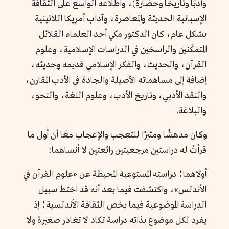
وأدبًا وتاريخًا وحضارةً)، واطلاعه الواسع على الثقافة
الإسبانية الحديثة والمعاصرة، وآداب أمريكا اللاتينية
بشكل عام، كان الدكتور مكي أحد العلماء القلائل
المتمكّنين والراسخين في الدراسات الإسلامية، وعلوم
القرآن، والحديث، والفكر الإسلامي قديمه وحديثه،
إضافة إلى مساهماته الأصيلة والجادة في الأدب المقارن،
والنقد الأدبي، وتاريخ الأدب، وعلوم اللغة، والنحو،
والبلاغة.
وكان مدهشًا ومثيرًا للتعجب والإعجاب معًا أن أول ما
قرأتُ له دراستين مرجعيتين رائعتين لا أنساهما:
أولاهما؛ دراسته المستوعبة المحيطة عن «علوم القرآن في
الأندلس»، واكتشفت فيما بعد أنه قد اختط سبيل
الدراسة الموضوعية فيما يخص الثقافة الأندلسية؛ إذ
يفرد لكل موضوع بذاته دراسة تكاد لا تغادر صغيرة ولا