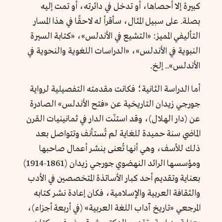
كبيرة إلا أحصاها، أو تدخل في دائرته، أو تمت إليه
بصلة. على سبيل المثال، سأقرأ له لاحقًا في هذا المسار
التأليفي المميز: «التشيع في الأندلس»، «كتابة السيرة
النبوية في الأندلس»، «الدراسات اللغوية والنحوية في
الأندلس».. إلخ.
أما الدراسة الثانية؛ فكانت مقدمته التفصيلية لرواية
جورجي زيدان التاريخية عن «فتح الأندلس» الصادرة
عن (دار الهلال)، وقد استنّت الدار في ثمانينيات القرن
الماضي سنة حميدة للغاية لم تُستأنف وتتواصل بعد
ذلك للأسف، وهي أنها تُعنى بنشر أعمال صاحبها
ومؤسسها الرائد النهضوي جورجي زيدان (1861-1914)
بعناية وتقديم أحد كبار الأساتذة المتخصصين في الأدب
والثقافة العربية والإسلامية، فكان إعادة نشر كتابه
المرجعي «تاريخ آداب اللغة العربية» (في أربعة أجزاء)،