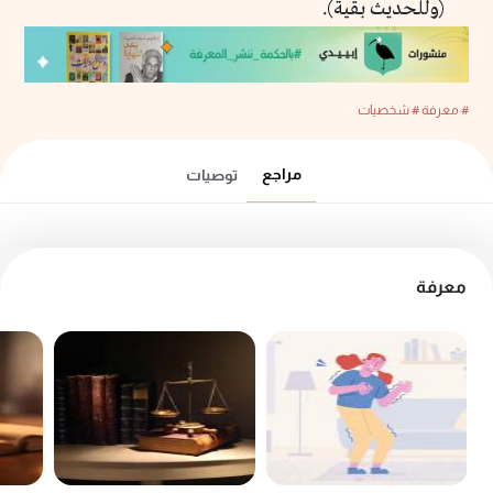
(وللحديث بقية).
# معرفة
# شخصيات
مراجع
توصيات
معرفة