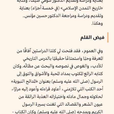
بعناية ودراسة وتقديم الدكتور شوقي ضيف، وكتابه
«تاريخ التمدن الإسلامي» (في خمسة أجزاء) بعناية
وتقديم ودراسة ومراجعة الدكتور حسين مؤنس..
وهكذا.
فيض القلم
وفي العموم، فقد فتحت لي كلتا الدراستين آفاقًا من
المعرفة وحبًا واستمتاعًا حقيقيًا بالدرس التاريخي
للأدب، والغوص في نصوصه والبحث عن مظانّه. وكان
كتابه الرائع المكتوب بمداد المحبة والأشواق والتوق إلى
الرسول (صلى الله عليه وسلم) بعنوان «المدائح النبوية»
أحد الكتب التي تلازمني، أعاود قراءته وأعود إليه مرارًا،
لحلاوته وجمال مادته واختياراته العذبة الرائقة من
عيون الشعر والقصائد التي تغنت بسيرة الرسول
الكريم وبمدحه (صلى الله عليه وسلم). وكان الكتاب –