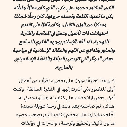
الكبير الدكتور محمود علي مكي، الذي كان «عالمًا جليلًا»
بكل ما تعنيه الكلمة وتحمله حروفها. كان رجلًا شجاعًا
ومفكرًا من الوزن الثقيل، وكان قادرًا على تقديم
اجتهادات ذات تأصيل وعمق في المعالجة والمقاربة
المنهجية. لقد أفاد الإسلام بوجهه الفكري المتسامح
والمحاور والمدافع عن القيم والعقائد الإسلامية في مواجهة
بعض الدوائر التي تتربص بالديانة والثقافة الإسلاميتين
بالخارج».
كان هذا تعليقًا موجزًا على بعض ما قرأت من أعمال
أولى للدكتور مكي أشرت إليها في الفقرة السابقة، وكنت
أدوّن بعض الملاحظات على كتابٍ له هنا أو تحقيقٍ له
هناك، ثم صاحبته بعد ذلك في رحلة طويلة ممتدة
اطّلعت خلالها على معظم إنتاجه الذي يصعب حصره
ما بين تأليف وتحقيق وترجمة، واشتراك في مؤلفات