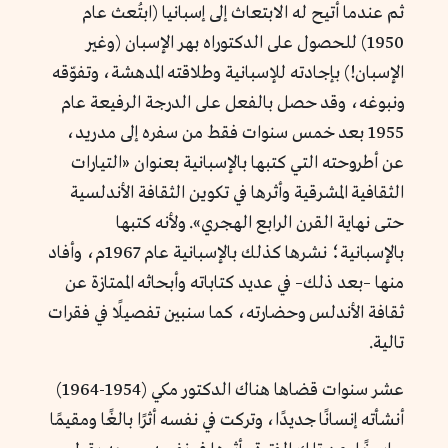
ثم عندما أتيح له الابتعاث إلى إسبانيا (ابتُعث عام
1950) للحصول على الدكتوراه بهر الإسبان (وغير
الإسبان!) بإجادته للإسبانية وطلاقته المدهشة، وتفوّقه
ونبوغه، وقد حصل بالفعل على الدرجة الرفيعة عام
1955 بعد خمس سنوات فقط من سفره إلى مدريد،
عن أطروحته التي كتبها بالإسبانية بعنوان «التيارات
الثقافية المشرقية وأثرها في تكوين الثقافة الأندلسية
حتى نهاية القرن الرابع الهجري». ولأنه كتبها
بالإسبانية؛ نشرها كذلك بالإسبانية عام 1967م، وأفاد
منها –بعد ذلك– في عديد كتاباته وأبحاثه الممتازة عن
ثقافة الأندلس وحضارته، كما سنبين تفصيلًا في فقرات
تالية.
عشر سنوات قضاها هناك الدكتور مكي (1954-1964)
أنشأته إنسانًا جديدًا، وتركت في نفسه أثرًا بالغًا ومقيمًا