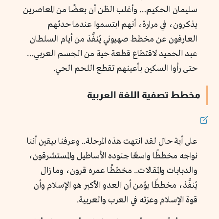
سليمان الحكيم… وأغلب الظن أن بعضًا من المعاصرين
يذكرون، في مرارة، أنهم ابتسموا عندما حدثهم
العارفون عن مخطط صهيوني يُنفَّذ من أيام السلطان
عبد الحميد لاقتطاع قطعة حية من الجسم العربي…
حتى رأوا السكين بأعينهم تقطع اللحم الحي.
مخطط تصفية اللغة العربية
على أية حال لقد انتهت هذه المرحلة.. وعرفنا بيقين أننا
نواجه مخططًا واسعًا جنوده الأساطيل والمستشرقون،
والدبابات والمقالات.. مخططًا عمره قرون، وما زال
يُنفَّذ، مخططًا يؤمن أن العدو الأكبر هو الإسلام وأن
قوة الإسلام وعزته في العرب والعربية.