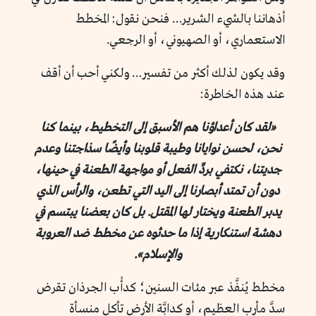
أذهاننا بالشيء الشرير… فنحن نقول: المخطط
الاستعماري، أو الصهيوني، أو الرجعي.
وقد يكون لذلك أكثر من تفسير… ولكني أحب أن أقف
عند هذه الخاطرة:
«لقد كان أعداؤنا هم الأسبق إلى التخطيط، بينما كنا
نحن، لحسن نوايانا وطيبة قلوبنا وأيضًا سذاجتنا وعدم
جديتنا، نكتفي بردِّ الفعل أو مواجهة الطعنة في حينها،
دون أن تمتد أبصارنا إلى اليد التي تطعن، والرأس الذي
يدبر الطعنة ويختار لها المقتل. بل كان بعضنا يبتسم في
دهشة استنكارية إذا ما حدثوه عن مخطط ضد العروبة
والإسلام».
مخطط يُنفَّذ عبر مئات السنين؛ كدأْب الجرذان تقرض
سدَّ مأرب العظيم، أو كدابَّة الأرض تأكل منسأة