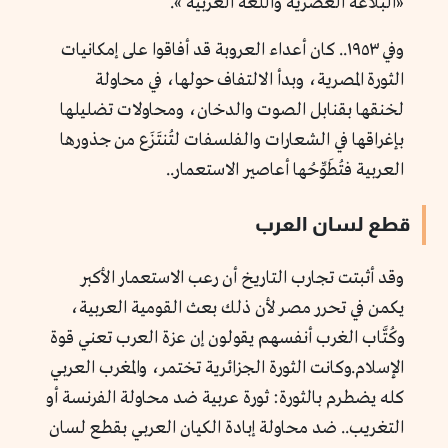
«البلاغة العصرية واللغة العربية ».
وفي ١٩٥٣.. كان أعداء العروبة قد أفاقوا على إمكانيات
الثورة المصرية، وبدأ الالتفاف حولها، في محاولة
لخنقها بقنابل الصوت والدخان، ومحاولات تضليلها
بإغراقها في الشعارات والفلسفات لتُنتَزَع من جذورها
العربية فتُطَوِّحُها أعاصير الاستعمار..
قطع لسان العرب
وقد أثبتت تجارب التاريخ أن رعب الاستعمار الأكبر
يكمن في تحرر مصر لأن ذلك بعث القومية العربية،
وكُتَّاب الغرب أنفسهم يقولون إن عزة العرب تعني قوة
الإسلام.وكانت الثورة الجزائرية تختمر، والمغرب العربي
كله يضطرم بالثورة: ثورة عربية ضد محاولة الفرنسة أو
التغريب.. ضد محاولة إبادة الكيان العربي بقطع لسان