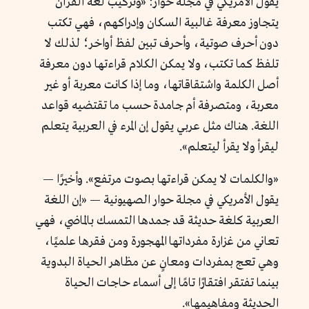
يقول الأمريكي في مجلة حوار: «وتركيب لغة القرآن
يتجاوز معرفة غالبية السكان وإدراكهم، فهي تكتب
دون أحرف صوتية، وأحرف تبين لفظ أواخر؛ لذلك لا
تلفظ كما تكتب، ولا يمكن الكلام قراءتها دون معرفة
أصل الكلمة واشتقاقاتها، وما إذا كانت معربة أو غير
معربة، ومتصرفة أم جامدة حسب ما تقتضيه قواعد
اللغة. هناك مثل عربي يقول إن المرء في العربية يتعلم
ليقرأ ولا يقرأ ليتعلم».
«والكلمات لا يمكن قراءتها بصوت مرتفع». وأخيرًا —
يقول الأمريكي في مجلة حوار الصهيونية — «إن اللغة
العربية كلغة حديثة قد جمدها التمسك بالماضي، فهي
تعاني من غزارة مفرداتها المهجورة ومن فقرها علميًا،
وهي تعج بمفردات ومعانٍ عن مظاهر الحياة البدوية
بينما تفتقر افتقارًا تامًا إلى أسماء حاجات الحياة
الحديثة ومفاهيمها».