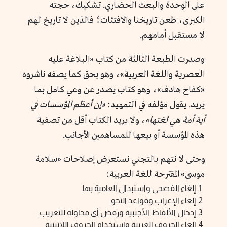
على الوحدة والبعث الحضاري. تشكيك، حجته
الكبرى، طعن تاريخنا والافتئات؛ فالذين لا تاريخ لهم
لا مستقبل أمامهم.
وصدرت الطبعة الثالثة من كتاب «البلاغة عليه
العصرية واللغة العربية»، وهو بحق كما يصفه ناشروه
«كفاح هادف»، وهو كتاب يصدر عن وعي كامل بما
يريد. يقول مؤلفه في التمهيد:
«إن أعظم المؤسسات في
أية أمة هي لغتها»
، ولا يريد الكتاب أقل من تصفية
هذه المؤسسة أو بيعها للمساهمين الأجانب.
وحتى لا نتهم بالتجني نستعرض إصلاحات «سلامة
موسى» المقترحة للغة العربية:
إلغاء الفصحى واستبدال العامية بها.
إلغاء الإعراب وقواعد النحو.
إدخال الألفاظ الأجنبية ورفض أي محاولة للتعريب.
إلغاء الحروف العربية واستخدام الحروف اللاتينية