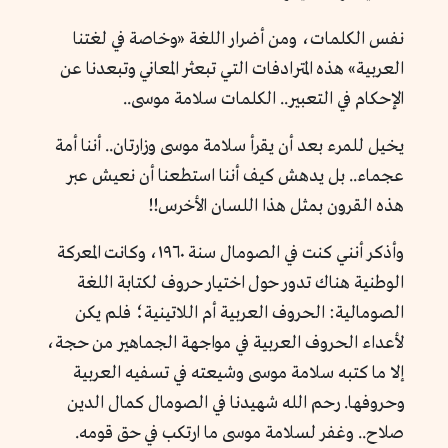
نفس الكلمات، ومن أضرار اللغة «وخاصة في لغتنا
العربية» هذه المترادفات التي تبعثر المعاني وتبعدنا عن
الإحكام في التعبير.. الكلمات سلامة موسى..
يخيل للمرء بعد أن يقرأ سلامة موسى وزارتان.. أننا أمة
عجماء.. بل يدهش كيف أننا استطعنا أن نعيش عبر
هذه القرون بمثل هذا اللسان الأخرس!!
وأذكر أنني كنت في الصومال سنة ١٩٦٠، وكانت المعركة
الوطنية هناك تدور حول اختيار حروف لكتابة اللغة
الصومالية: الحروف العربية أم اللاتينية؛ فلم يكن
لأعداء الحروف العربية في مواجهة الجماهير من حجة،
إلا ما كتبه سلامة موسى وشيعته في تسفيه العربية
وحروفها. رحم الله شهيدنا في الصومال كمال الدين
صلاح.. وغفر لسلامة موسى ما ارتكب في حق قومه.