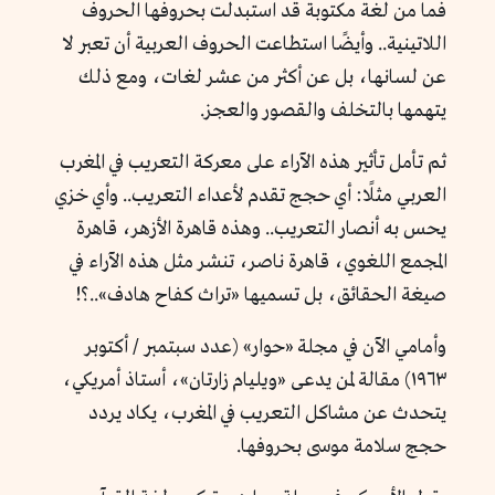
فما من لغة مكتوبة قد استبدلت بحروفها الحروف
اللاتينية.. وأيضًا استطاعت الحروف العربية أن تعبر لا
عن لسانها، بل عن أكثر من عشر لغات، ومع ذلك
يتهمها بالتخلف والقصور والعجز.
ثم تأمل تأثير هذه الآراء على معركة التعريب في المغرب
العربي مثلًا: أي حجج تقدم لأعداء التعريب.. وأي خزي
يحس به أنصار التعريب.. وهذه قاهرة الأزهر، قاهرة
المجمع اللغوي، قاهرة ناصر، تنشر مثل هذه الآراء في
صيغة الحقائق، بل تسميها «تراث كفاح هادف»..؟!
وأمامي الآن في مجلة «حوار» (عدد سبتمبر / أكتوبر
١٩٦٣) مقالة لمن يدعى «ويليام زارتان»، أستاذ أمريكي،
يتحدث عن مشاكل التعريب في المغرب، يكاد يردد
حجج سلامة موسى بحروفها.