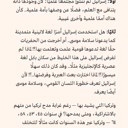
أولًا:
إسرائيل لم تُنشئ مجتمعًا علميًا؛ لأن وجودها ذاته
يتنافى مع العلم، فضلًا عن وصفها بأمة علمية.. كأن
هناك أممًا علمية وأخرى غيبية.
ثانيًا:
هل استخدمت إسرائيل أَسَرًا لغة لاتينية متمدينة
كما يدعونا سلامة موسى.. أم أخرجت من الحفريات
حقًا لغة تدعوها قومية علمت وتعلمت بها؟! لماذا لم
تفرض إسرائيل على هذا الخليط من سكان بابل لغة
عصرية كالإنجليزية مثلًا.. وقد كان ذلك سهلًا
ميسورًا؟! لماذا اختارت بعث العبرية وفرضتها..؟! لأن
إسرائيل تعرف خطورة اللسان القومي، وسلامة موسى
أيضًا يعرف.
وتركيا التي يشيد بها — رغم غرابة مدح تركيا من متهم
بالاشتراكية، ومتى يمدحها؟ في سنوات ٤٥، ٥٣، ٥٨،
٦٤ — وتركيا عبر هذه السنوات كانت مثالًا للتخلف