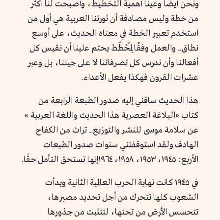
ونحن أيضًا وعينا أهمية التخطيط، وأصبحت لنا أكثر
من خطة وليس مصادفة أن ثورتنا العربية هي أول من
استخدم تعبير الخطة في معناه الحديث، على أوسع
نطاق.. والعمل وفقًا لِمُخَطَّط يحتم علينا أن نقيس كل
أفعالنا وأن ندرس كل تصرفاتنا لا على جيلنا، بل وعبر
عشرات القرون فهكذا يفعل الأعداء.
هذا الحديث ساقني إليه صدور الطبعة الرابعة من
كتاب «البلاغة العصرية هذا الحديث واللغة العربية »
عن سلامة موسى للنشر والتوزيع.. تراث من الكفاح
الهادف ولقد استوقفتني سنوات صدور الطبعات
الأربع: ١٩٤٥، ١٩٥٣، ١٩٥٨، ١٩٦٤إنها تستحق التأمل حقًا.
في ١٩٤٥ كانت نهاية الحرب العالمية الثانية وبدأت
الشعوب كلها تتحرك من أجل تحديد مصيرها،
تتحسس الأرض من تحتها، لتتثبت من جذورها