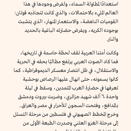
استعدادًا لمطاولة السماء، ولفرض وجودها في هذا
العالم المليء بالاحتمالات، والذي كانت تتجاذبه قوتان:
القوميات الناهضة، والاستعمار المنهار، الذي يتشبث
بوجوده الكريه، ويفرض حضارته الباغية بالحديد
والنار.
وكانت أمتنا العربية تقف لحظة حاسمة في تاريخها،
فما كاد الصوت العربي يرتفع مطالبًا بحقه في الحرية
والاستقلال، في ظل انتصار معسكر الديموقراطية، كما
كانوا يسمونه، حتى انهال عليها الرصاص بوحشية
تعرفها في حضارة الغرب المتمدين، وسقط في ليلة
واحدة ٦٠ ألف شهيد جزائري، وضربت بيروت ودمشق
بالمدافع، وفتحت السجون للأحرار في مصر والعراق..
وخرج المخطط الصهيوني في فلسطين من مرحلة التسلل
إلى مرحلة الغزو العلني وصدرت الطبعة الأولى من