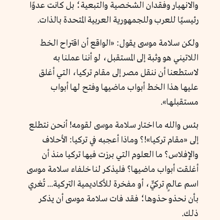
والانهيار وفقدان الشخصية والتبعية؛ بل كانت عدوًا
رئيسيًا للعرب وللجمهورية العربية المتحدة بالذات.
ولكن سلامة موسى يقول: «الواقع أن اقتراح الخط
اللاتيني هو وثبة إلى المستقبل، لو أننا عملنا به
لاستطعنا أن ننقل مصر إلى مقام تركيا، التي أغلق
عليها هذا الخط أبواب ماضيها وفتح لها أبواب
مستقبلها».
بئس والله ما اختار سلامة موسى لقومه! أنحن نتطلع
إلى «مقام تركيا»!؟ وماذا أعجبه في تركيا: الأحلاف
والإفلاس؟ ما العلوم التي برزت فيها تركيا منذ أن
أغلقت أبواب ماضيها؟ فليذكر لنا خلفاء سلامة موسى
اسم عالمٍ تركيٍّ، أو مفخرة للأكاديمية التركية... تُغري
بأن نحذو حذوها؛ فقد فات سلامة موسى أن يذكر
ذلك.