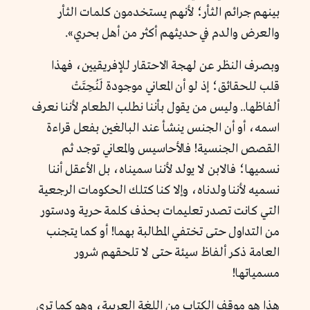
بينهم جرائم الثأر؛ لأنهم يستخدمون كلمات الثأر
والعرض والدم في حديثهم أكثر من أهل بحري».
وبصرف النظر عن لهجة الاحتقار للإفريقيين، فهذا
قلب للحقائق؛ إذ لو أن المعاني موجودة لَنُحِتَتْ
ألفاظها.. وليس من يقول بأننا نطلب الطعام لأننا نعرف
اسمه، أو أن الجنس ينشأ عند البالغين بفعل قراءة
القصص الجنسية! فالأحاسيس والمعاني توجد ثم
نسميها؛ فالابن لا يولد لأننا سميناه، بل الأعقل أننا
نسميه لأننا ولدناه، وإلا كنا كتلك الحكومات الرجعية
التي كانت تصدر تعليمات بحذف كلمة حرية ودستور
من التداول حتى تختفي المطالبة بهما! أو كما يتجنب
العامة ذكر ألفاظ سيئة حتى لا تلحقهم شرور
مسمياتها!
هذا هو موقف الكتاب من اللغة العربية، وهو كما ترى