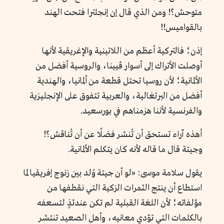
متوحش؟! ومن الذي قال إن إنجلترا فتحت الهند
بالقواميس!!
إذن؛ فالتركية أعظم من اللاتينية والإغريقية لأنها
أوصلت الأتراك إلى أسوار ڤيينا، والروسية أفضل من
الألمانية؛ لأن روسيا تحتل قطعة من ألمانيا، والهندية
أفضل من البرتغالية، والعربية تتفوق على الإنجليزية
والفرنسية لأننا هزمناهم في بورسعيد.
أهذه آراء تستحق أن تُنشر فضلًا عن أن تُناقش؟!
وجيتة قال ما قاله لأنه كان يتكلم الألمانية.
يقول سلامة موسى: «لو أن جيتة وُلد بين زنوج إفريقيا لما
استطاع أن ينتج الثمرات الزكية التي نقطفها من
مؤلفاته؛ لأن اللغة القبلية لم تكن عندئذٍ لتسعفه
بالكلمات التي تؤدي معانيه، وأهل الصعيد تنتشر