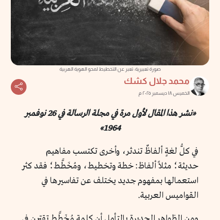
صورة تعبيرية: تعبر عن التخطيط لمحو الهوية الهربية
محمد جلال كشك
الخميس ١٨ ديسمبر ٢٠٢٥ م
«نشر هذا المقال لأول مرة في مجلة الرسالة في
26 نوفمبر
1964»
في كلُّ لغةٍ ألفاظٌ تندثر، وأخرى تكتسب مفاهيم
حديثة؛ مثلاً ألفاظ: خطة وتخطيط، ومُخَطَّط؛ فقد كثر
استعمالها بمفهوم جديد يختلف عن تفاسيرها في
القواميس العربية.
ومن الظواهر الجديرة بالتأمل أن كلمة مُخَطَّط تقترن في