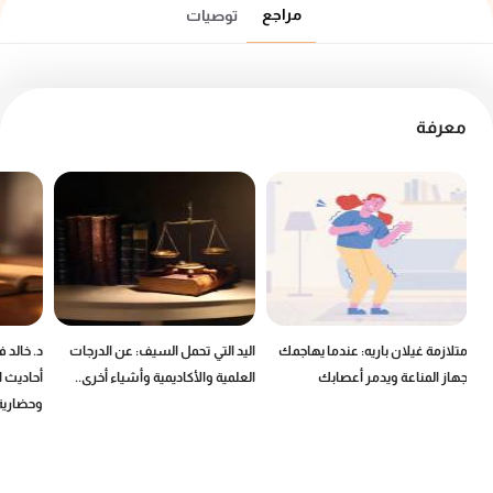
مراجع
توصيات
معرفة
ين
متلازمة غيلان باريه: عندما يهاجمك
اليد التي تحمل السيف: عن الدرجات
د. خالد 
جهاز المناعة ويدمر أعصابك
العلمية والأكاديمية وأشياء أخرى..
أحاديث ا
وحضارية