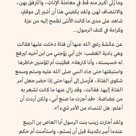
وما رُئي أكرم منه قط في معاملة الإناث، والتَّرَفُّق بهن،
والانتصاف لهن. ولقد يكفيني هنا أن أشير إلى موقفٍ
شاهد على مدى ما كانت الأنثى تطمح إليه من عزة
وكرامة في كنف الرسول…
عن عائشة رضي الله عنها أن فتاة دخلت عليها فقالت
وهي بادية الغضب: «إن أبي زوّجني من ابن أخيه ليرفع
له خسيسته، وأنا كارهة». فطيّبت أم المؤمنين خاطرها
واستبقتها حتى جاء النبي صلى الله عليه وسلم وسمع
شكوى الفتاة، فأرسل إلى أبيها حتى إذا حضر جعل أمر
الفتاة إليها. فقالت، وقد زال عنها ما كانت تشعر به
من غضاضة: «قد أجزت ما صنع أبي، ولكن أردت أن
أعلم: هل للنساء من الأمر شيء؟».
ولقد أجارت زينب بنت الرسول أبا العاص بن الربيع
عندما أُسِر بالمدينة قبل أن يُسلم، واستأمنت أم حكم