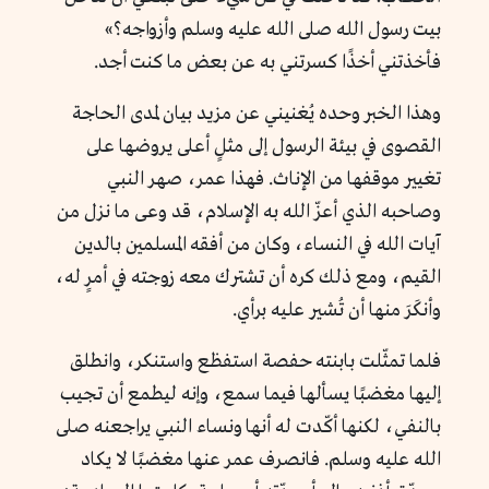
بيت رسول الله صلى الله عليه وسلم وأزواجه؟»
فأخذتني أخذًا كسرتني به عن بعض ما كنت أجد.
وهذا الخبر وحده يُغنيني عن مزيد بيان لمدى الحاجة
القصوى في بيئة الرسول إلى مثلٍ أعلى يروضها على
تغيير موقفها من الإناث. فهذا عمر، صهر النبي
وصاحبه الذي أعزّ الله به الإسلام، قد وعى ما نزل من
آيات الله في النساء، وكان من أفقه المسلمين بالدين
القيم، ومع ذلك كره أن تشترك معه زوجته في أمرٍ له،
وأنكَرَ منها أن تُشير عليه برأي.
فلما تمثّلت بابنته حفصة استفظع واستنكر، وانطلق
إليها مغضبًا يسألها فيما سمع، وإنه ليطمع أن تجيب
بالنفي، لكنها أكّدت له أنها ونساء النبي يراجعنه صلى
الله عليه وسلم. فانصرف عمر عنها مغضبًا لا يكاد