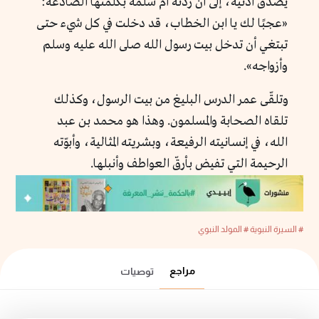
يصدّق أذنيه، إلى أن ردّته أم سلمة بكلمتها الصادعة:
«عجبًا لك يا ابن الخطاب، قد دخلت في كل شيء حتى
تبتغي أن تدخل بيت رسول الله صلى الله عليه وسلم
وأزواجه».
وتلقّى عمر الدرس البليغ من بيت الرسول، وكذلك
تلقاه الصحابة والمسلمون. وهذا هو محمد بن عبد
الله، في إنسانيته الرفيعة، وبشريته المثالية، وأبوّته
الرحيمة التي تفيض بأرقّ العواطف وأنبلها.
# السيرة النبوية
# المولد النبوي
مراجع
توصيات