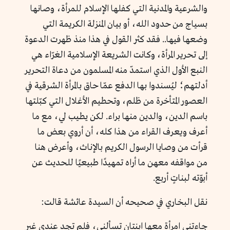
والشرعية والمدنية التي كفلها الإسلام للمرأة، وصانها
بسياج من حدود الله، أو بيان المنزلة الكريمة التي
وضعها فيها.. فقد كثر القول في هذا منذ ظهرت الدعوة
إلى تحرير المرأة، وكانت الشريعة الإسلامية الغرّاء هي
النبع الأول الذي استمدّ منه المسلمون من دعاة التحرير
أدلتهم؛ ليُسندوا بها الدفع عمّا حاق بالمرأة الشرقية في
العصور المتأخرة من ظلم، وتحطيم الأغلال التي كبّلتها
باسم الدين، والدين منها براء. لكن يطيب لي، مع ما
أعرف ويعرف القراء من هذا كله، أن أروي بعض ما
قرأت من وصايا الرسول الكريم بالإناث، وأعرض هنا
من مواقفه معهن ما أراه تمهيدًا طبيعيًا للحديث عن
أبوّته لبناتٍ أربع.
نقل البخاري في صحيحه أن السيدة عائشة قالت:
جاءتني امرأة معها ابنتان تسألني، فلم تجد عندي غير