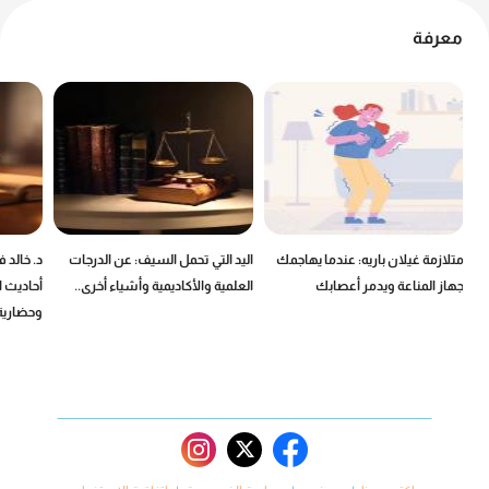
معرفة
ين
متلازمة غيلان باريه: عندما يهاجمك
اليد التي تحمل السيف: عن الدرجات
د. خالد 
جهاز المناعة ويدمر أعصابك
العلمية والأكاديمية وأشياء أخرى..
أحاديث ا
وحضارية