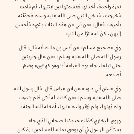
تمرة واحدة، أخذتها فقسمتها بين ابنتيها، ثم قامت
فخرجت، فدخل النبي صلى الله عليه وسلم فحدّثته
بأمرها، فقال: «من بُلي من هذه البنات بشيء فأحسن
إليهن، كنّ له سترًا من النار».
وفي «صحيح مسلم» عن أنس بن مالك أنه قال: قال
رسول الله صلى الله عليه وسلم: «من عال جاريتين
حتى تبلغا، جاء يوم القيامة أنا وهو كهاتين» وضمّ
أصابعه.
وفي «سنن أبي داود» عن ابن عباس قال: قال رسول الله
صلى الله عليه وسلم: «من كانت له أنثى فلم يئدها،
ولم يُهنها، ولم يُؤثر ولده عليها، أدخله الله الجنة».
وروى البخاري كذلك حديث الصحابي الذي جاء
يستأذن الرسول في أن يوصي بماله للمسلمين، إذ كان