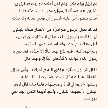
لم يُرزق بولدٍ ذكر، ولم تكن أحكام المواريث قد نزل بها
القرآن بعد. فسأله الرسول: «هل لك بنات؟» فلما
أجاب بنعم، أبى عليه الرسول أن يوصي بماله وله بنات.
كذلك فعل الرسول مع امرأة من الأنصار جاءتْه بابنتين
لها فقالت: يا رسول الله، هاتان ابنتا ثابت بن قيس،
قُتل معك يوم أُحد، وقد استفاد عمهما مالهما
وميراثهما كله، فلم يَدَع لهما مالًا إلا أخذه، فما ترى يا
رسول الله؟ فوالله لا تُنكَحان أبدًا إلا ولهما مال.
فقال الرسول متأثرًا: «يقضي الله في أمرك» – وأمهلها إلى
الغداة، فنزلت آية المواريث، فقال صلى الله عليه
وسلم: «ادعوا لي المرأة وصاحبها». فلما جاءا قال لعمّ
البنتين: «أعطِهما الثلثين، وأعطِ أمهما الثمن، وما بقي
فهو لك».