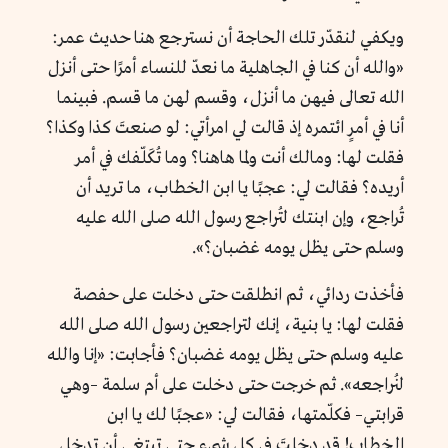
ويكفي لنقدّر تلك الحاجة أن نسترجع هنا حديث عمر:
«والله أن كنا في الجاهلية ما نعدّ للنساء أمرًا حتى أنزل
الله تعالى فيهن ما أنزل، وقسم لهن ما قسم. فبينما
أنا في أمرٍ ائتمره إذ قالت لي امرأتي: لو صنعتَ كذا وكذا؟
فقلت لها: ومالك أنت ولما هاهنا؟ وما تُكَلّفك في أمر
أريده؟ فقالت لي: عجبًا يا ابن الخطاب، ما تريد أن
تُراجع، وإن ابنتك لتُراجع رسول الله صلى الله عليه
وسلم حتى يظل يومه غضبان؟».
فأخذت ردائي، ثم انطلقت حتى دخلت على حفصة
فقلت لها: يا بنية، إنك لتراجعين رسول الله صلى الله
عليه وسلم حتى يظل يومه غضبان؟ فأجابت: «إنا والله
لنُراجعه». ثم خرجت حتى دخلت على أم سلمة –وهي
قرابتي– فكلّمتها، فقالت لي: «عجبًا لك يا ابن
الخطاب! قد دخلتَ في كل شيء حتى تبتغي أن تدخل