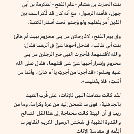
بنت الحارث بن هشام –عام الفتح– لعكرمة بن أبي
جهل، فأمّنه الرسول، مع أنه كان قد ذُكر اسمه بين
الذين أُمر بقتلهم ولو وُجدوا تحت أستار الكعبة.
وفي يوم الفتح، لاذ رجلان من بني مخزوم ببيت أم هانئ
بنت أبي طالب، فدخل أخوها عليٌّ في أثرهما فقال:
والله لأقتلنهما. فأخبرت النبي خبر الرجلين من بني
مخزوم وإصرار أخيها عليّ على قتلهما، فقال صلى الله
عليه وسلم: «قد أجرنا من أجرتِ يا أم هانئ، وأمّنا من
أمّنتِ، فلا يقتلهما».
لقد كانت معاملة النبي للإناث، على قُرب العهد
بالجاهلية، فوق ما طمحن إليه من عزة وكرامة. وما من
ريب في أن البيئة كانت محتاجة إلى هذا المثل الصالح
والقدوة الطيبة في شخص الرسول الكريم لتُقاوم ما
ألِفَته في معاملة الإناث.