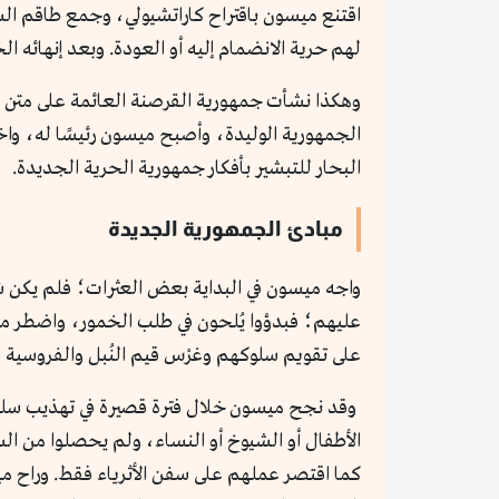
اقتنع ميسون باقتراح كاراتشيولي، وجمع طاقم السفي
لهم حرية الانضمام إليه أو العودة. وبعد إنهائه
وهكذا نشأت جمهورية القرصنة العائمة على متن سف
الجمهورية الوليدة، وأصبح ميسون رئيسًا له، واخت
البحار للتبشير بأفكار جمهورية الحرية الجديدة.
مبادئ الجمهورية الجديدة
واجه ميسون في البداية بعض العثرات؛ فلم يكن شع
عليهم؛ فبدؤوا يُلحون في طلب الخمور، واضطر مي
على تقويم سلوكهم وغرْس قيم النُبل والفروسية 
وقد نجح ميسون خلال فترة قصيرة في تهذيب سلوك 
الأطفال أو الشيوخ أو النساء، ولم يحصلوا من السف
كما اقتصر عملهم على سفن الأثرياء فقط. وراح م