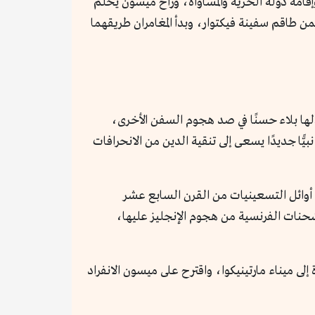
وإقامة دولة الحرية والمساواة، وراح ميسون يحلم
ن طاقم سفينة فيكتوار، وبدأ المغامران طريقهما
الها بلاء حسنًا في صد هجوم السفن الأخرى،
يًّا جديدًا يسعى إلى تنقية الدين من الانحرافات
 أوائل التسعينيات من القرن السابع عشر
حرت السفينة فيكتوار إلى ميناء مارتينيكوا martinico لحماية إحدى الشحنات الفرنسية من هجوم الإنجليز عليها،
لى ميناء مارتينيكوا، واقترح على ميسون الانفراد