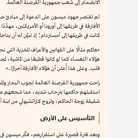
الانضمام إلى شعب جمهورية القرصنة العائمة.
لم تقتصر جهود ميسون على الدعوة إلى مبادئ جمهوري
الأفارقة في طريقها إلى أوروبا أو الأمريكتين، مهدِّ
كانت في طريقها إلى أمستردام؛ إذ تبيَّن له أن بدا
«هاكم مثالًا على القوانين والأعراف المخزية التي نحا
هؤلاء التعساء كما لو كانوا قطيعًا من الماشية، ل
قلب.. وعلى هذا أُعلن أن هؤلاء الأفارقة أحرارًا..»
استقبلهم حاكمها بترحاب شديد، مما شجعهم على 
شقيقة زوجة الحاكم، وتزوج كاراتشيولي من ابنة أ
التأسيس على الأرض
وبعد فترة قصيرة على استقرارهم، فكَّر ميسون ف