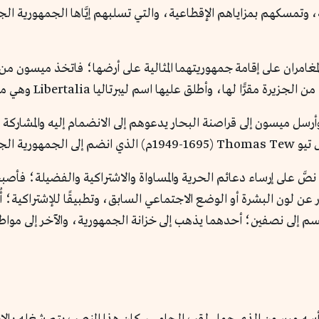
، وتمسكهم بمزاياهم الإقطاعية، والتي تسلبهم إيَّاها الجمهورية ا
مغامران على إقامة جمهوريتهما المثالية على أرضها؛ فاتخذ ميسون من ا
أرسل ميسون إلى قراصنة البحار يدعوهم إلى الانضمام إليه والمشاركة ف
 في خدمتها.
 نصَّ على إرساء دعائم الحرية والمساواة والاشتراكية والفضيلة؛ فأ
 عن لون البشرة أو الوضع الاجتماعي السابق، وتطبيقًا للإشتراكية؛ 
قسم إلى نصفين؛ أحدهما يذهب إلى خزانة الجمهورية، والآخر إلى مواطني