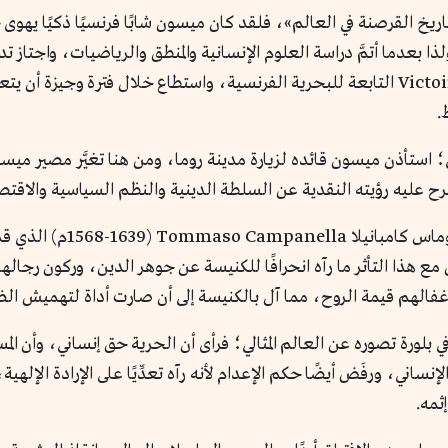
خ القرصنة في العالم»، فلقد كان ميسون شابًا فرنسيًا ذكيًا يهوى 
لذا بعدما أتمَّ دراسة العلوم الإنسانية والمنطق والرياضيات، واجتا
البحار؛ فعمل متطوعًا على متن سفينة فيكتوار Victoire التابعة للبحرية الفرنسية، واستطاع خ
.
ي؛ استأذن ميسون قائده لزيارة مدينة روما، ومن هنا تغيَّر مصير ميسون 
رح عليه رؤيته النقدية عن السلطة الدينية والنظم السياسية والاقتص
كان كاراتشيولي متأثرًا بأفكا
س The City of the Sun». وترافق مع هذا التأثر ما رآه انحرافًا للكنيسة عن جوهر الدين،
غفالهم قيمة الروح، مما آل بالكنيسة إلى أن صارت أداة لتهميش ال
أ في بلورة تصوره عن العالم المثالي؛ فرأى أن الحرية حق إنساني، وأن ال
لإنساني، ورفَض أيضًا حكم الإعدام لأنه رآه تعدِّيًا على الإرادة الإله
ثمه.