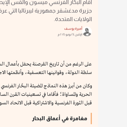
أقام البحَّار الفرنسي ميسون والقس الإ
جزيرة مدغشقر جمهورية ليبرتاليا التي ع
الولايات المتحدة.
أميرة يوسف
الإثنين ٢٤ يونيو ٢٠٢٤ م
على الرغم من أن تاريخ القرصنة يحفل بأعمال السط
سلطة الدولة، وقوانينها التعسفية، وأنظمتها الاج
الحرية والمساواة؛ فأقاما في تسعينيات القرن السا
قبل الثورة الفرنسية والاشتراكية قبل الاتحاد ا
مغامرة في أعماق البحار