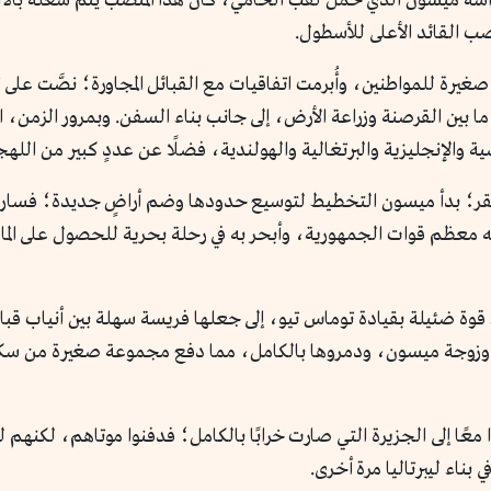
ه ميسون الذي حمل لقب الحامي، كان هذا المنصب يتم شغله بالانتخ
صب القائد الأعلى للأسطول.
 صغيرة للمواطنين، وأُبرمت اتفاقيات مع القبائل المجاورة؛ نصَّت على
ما بين القرصنة وزراعة الأرض، إلى جانب بناء السفن. وبمرور الزمن،
والإنجليزية والبرتغالية والهولندية، فضلًا عن عددٍ كبير من اللهجا
دغشقر؛ بدأ ميسون التخطيط لتوسيع حدودها وضم أراضٍ جديدة؛ فسا
فيه معظم قوات الجمهورية، وأبحر به في رحلة بحرية للحصول على ا
وة ضئيلة بقيادة توماس تيو، إلى جعلها فريسة سهلة بين أنياب قبائل
وزوجة ميسون، ودمروها بالكامل، مما دفع مجموعة صغيرة من سكانها 
عًا إلى الجزيرة التي صارت خرابًا بالكامل؛ فدفنوا موتاهم، لكنهم 
ي بناء ليبرتاليا مرة أخرى.