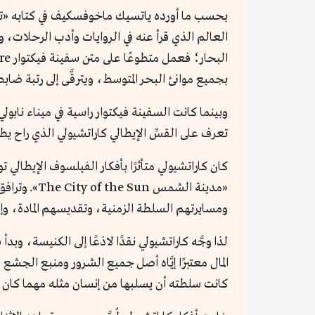
بحسب ما أورده ياتسيك ماخوفسكيف في كتابه «تاري
العالم الذي قرأ عنه في الروايات وأدب الرحلات، و
بجميع موانئ البحر المتوسط، ويترقَّى إلى رتبة ضابط
وبينما كانت السفينة فيكتوار راسية في ميناء نابول
تعرف على القسِّ الإيطالي كاراتشيولي الذي راح يط
«مدينة الشم
ومسايرتهم السلطة الزمنية، وتقديسهم المادة، وإ
لذا وجَّه كاراتشيولي نقدًا لاذعًا إلى الكنيسة، وبد
المال معتبرًا إيَّاه أصل جميع الشرور ومنبع الجشع ا
كانت سلطته أن يسلبها من إنسان مثله مهما كان إ