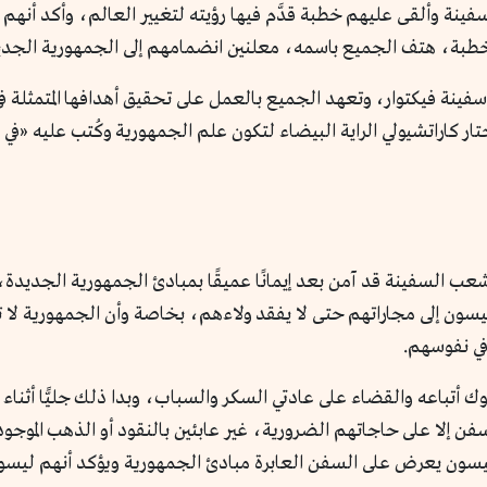
نة وألقى عليهم خطبة قدَّم فيها رؤيته لتغيير العالم، وأكد أنهم ليس
 الخطبة، هتف الجميع باسمه، معلنين انضمامهم إلى الجمهورية الجدي
ينة فيكتوار، وتعهد الجميع بالعمل على تحقيق أهدافها المتمثلة ف
ار كاراتشيولي الراية البيضاء لتكون علم الجمهورية وكُتب عليه «في
ب السفينة قد آمن بعد إيمانًا عميقًا بمبادئ الجمهورية الجديدة، 
سون إلى مجاراتهم حتى لا يفقد ولاءهم، بخاصة وأن الجمهورية لا 
في نفوسهم.
أتباعه والقضاء على عادتي السكر والسباب، وبدا ذلك جليًّا أثناء
ن إلا على حاجاتهم الضرورية، غير عابئين بالنقود أو الذهب الموجود 
يسون يعرض على السفن العابرة مبادئ الجمهورية ويؤكد أنهم ليسوا 