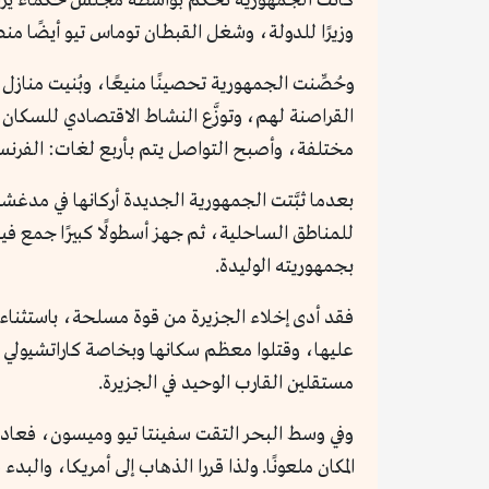
كانت الجمهورية تُحكم بواسطة مجلس حكماء يرأس
وزيرًا للدولة، وشغل القبطان توماس تيو أيضًا من
وحُصِّنت الجمهورية تحصينًا منيعًا، وبُنيت منازل
القراصنة لهم، وتوزَّع النشاط الاقتصادي للسكان 
مختلفة، وأصبح التواصل يتم بأربع لغات: الفرنسية 
بعدما ثبَّتت الجمهورية الجديدة أركانها في م
للمناطق الساحلية، ثم جهز أسطولًا كبيرًا جمع 
بجمهوريته الوليدة.
فقد أدى إخلاء الجزيرة من قوة مسلحة، باستثناء ق
عليها، وقتلوا معظم سكانها وبخاصة كاراتشيولي 
مستقلين القارب الوحيد في الجزيرة.
وفي وسط البحر التقت سفينتا تيو وميسون، فعادا م
المكان ملعونًا. ولذا قررا الذهاب إلى أمريكا، والبدء ف