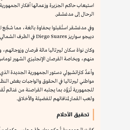
استيعاب حاكم الجزيرة وزعمائها أفكار الجمهورية
الرحال إلى مدغشقر.
وفي مدغشقر استُقبلوا بحفاوة بالغة، مما شجَّع ال
دييجو سواريز Diego Suares في الطرف الشمالي من الجزيرة مقرًّا لها، وأطلق عليها اسم ليبرتاليا Libertalia وهي من الكلمة الإيطالية Liberta أي: الحرية.
وكان نواة سكان ليبرتاليا مائة قرصان وزوجاتهم، و
منهم، وبخاصة القرصان الإنجليزي الشهير توماس تيو Thomas Tew (1949-1695م) الذي انضم إلى الجمهورية الجديدة وتفانى
وأعدَّ كاراتشيولي دستور الجمهورية الجديدة الذي
مواطني ليبرتاليا في الحقوق والواجبات بغض النظر
للجمهورية تُزوَّد بما يجلبه القراصنة من غنائم تُ
ولعب القمار لمنافاتهم للفضيلة والأخلاق.
تحقيق الأحلام