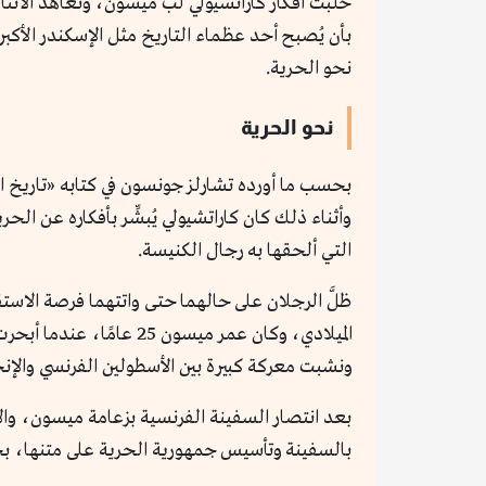
خلبت أفكار كاراتشيولي لُبَّ ميسون، وتعاهد الاثنا
بأن يُصبح أحد عظماء التاريخ مثل الإسكندر الأكب
نحو الحرية.
نحو الحرية
بحسب ما أورده تشارلز جونسون في كتابه «تاريخ ال
وأثناء ذلك كان كاراتشيولي يُبشِّر بأفكاره عن الح
التي ألحقها به رجال الكنيسة.
ظلَّ الرجلان على حالهما حتى واتتهما فرصة الاس
ونشبت معركة كبيرة بين الأسطولين الفرنسي والإنج
بعد انتصار السفينة الفرنسية بزعامة ميسون، والإع
بالسفينة وتأسيس جمهورية الحرية على متنها، بخاصة