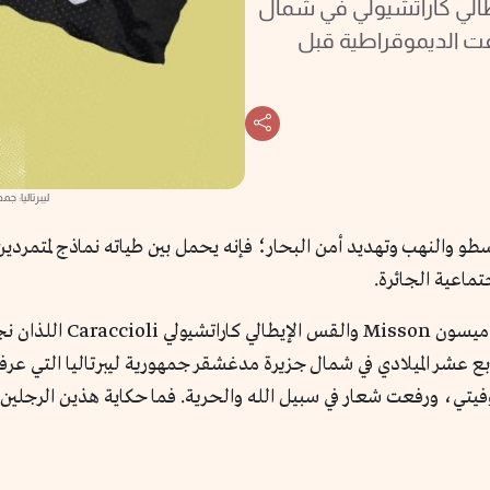
يطالي كاراتشيولي في شمال
رفت الديموقراطية قبل
ليبرتاليا: 
و والنهب وتهديد أمن البحار؛ فإنه يحمل بين طياته نماذج لمتمردين ع
تماعية الجائرة.
وكان من أبرز هذه النماذج ال
بع عشر الميلادي في شمال جزيرة مدغشقر جمهورية ليبرتاليا التي عرفت 
لسوفيتي، ورفعت شعار في سبيل الله والحرية. فما حكاية هذين الرجل