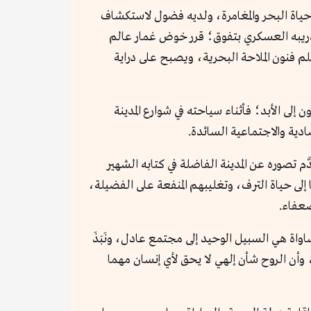
حياة البحر والمغامرة، ولديه فضول لاستكشاف
ز تدريبه العسكري بتفوق؛ قرر خوض غمار عالم
لال فترة وجيزة أن يتعلم فنون الملاحة البحرية، ويصبح على دراية
إلى الأبد؛ فأثناء سياحته في شوارع المدينة
ادية والاجتماعية السائدة.
ر الفيلسوف الإيطالي توماس كامبانيلا Tommaso Campanella (1568-1639م) الذي قدَّم تصوره عن المدينة الفاضلة في كتابه الشهير
 وركون رجالها إلى حياة الترف، وتغليبهم المنفعة على الفضيلة،
ضعفاء.
مساواة هي السبيل الوحيد إلى مجتمع عادل، ونَبَذَ
ية، وأن الروح شأن إلهي لا يحق لأي إنسان مهما