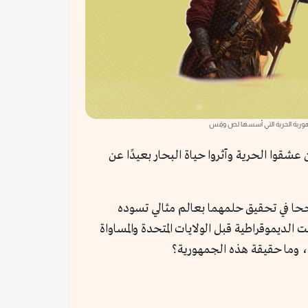
جمهورية الحرية التي أسسها لص وقِس
شقوا الحرية وآثروا حياة البحار بعيدًا عن
مضيئة البحَّار الفرنسي ميسون Misson والقس الإيطالي كاراتشيولي Caraccioli اللذان نجحا في تحقيق حلمهما بعالم مثالي تسوده
الديموقراطية قبل الولايات المتحدة والمساواة
ين، وما حقيقة هذه الجمهورية؟