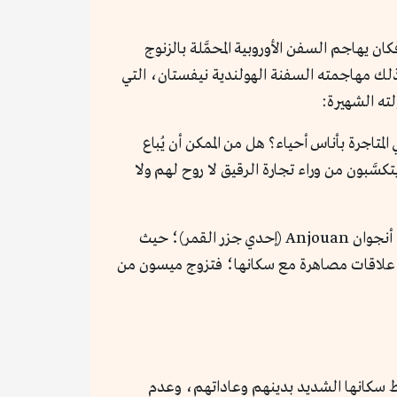
 يهاجم السفن الأوروبية المحمَّلة بالزنوج
 على ذلك مهاجمته السفنة الهولندية نيفستان، التي
لته الشهيرة:
 المتاجرة بأناس أحياء؟ هل من الممكن أن يُباع
سَّبون من وراء تجارة الرقيق لا روح لهم ولا
راحت جمهورية القرصنة العائمة تجوب البحار والمحيطات بمحاذاة الشواطئ الأفريقية حتى استقرت بادئ الأمر في جزيرة أنجوان Anjouan (إحدي جزر القمر)؛ حيث
ا علاقات مصاهرة مع سكانها؛ فتزوج ميسون من
ط سكانها الشديد بدينهم وعاداتهم، وعدم