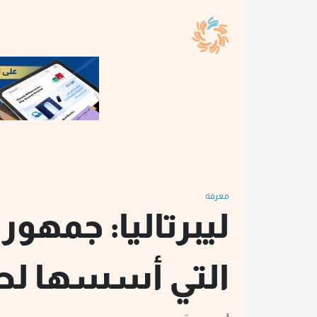
معرفة
ليبرتاليا: جمهوري
التي أسسها ل