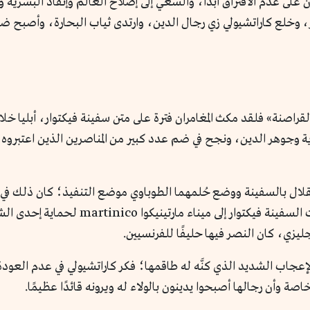
ن على عدم الافتراق أبدًا، والسعي إلى إصلاح العالم وإنقاذ البشرية 
ر، وخلع كاراتشيولي زي رجال الدين، وارتدى ثياب البحارة، وأصبح ضم
قراصنة» فلقد مكث المغامران فترة على متن سفينة فيكتوار، أبليا خل
رية وجوهر الدين، ونجح في ضم عدد كبير من المناصرين الذين اعتبروه نب
تقلال بالسفينة ووضع حُلمهما الطوباوي موضع التنفيذ؛ كان ذلك في
الميلادي، وكان عمر ميسون 25 عامًا، عندما أب
ليزي، كان النصر فيها حليفًا للفرنسيين.
جاب الشديد الذي كنَّه له طاقمها؛ فكر كاراتشيولي في عدم العودة إ
 وأن رجالها أصبحوا يدينون بالولاء له ويرونه قائدًا عظيمًا.