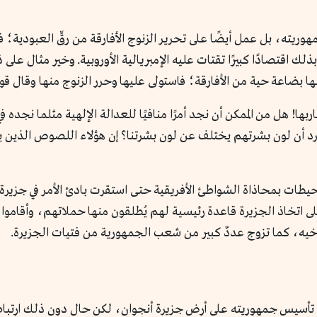
ته، بل عمل أيضًا على تحرير الزنوج الأفارقة من رقِّ العبودية؛ فكان
دًا بذلك اقتصادًا كبيرًا تقتات عليه الإمبريالية الأوروبية. وخير مثال
خلها بضاعة حية من الأفارقة؛ فاستولى عليها وحرر الزنوج منها وقال قو
ربها! هل من الممكن أن نجد أمرًا منافيًا للعدالة الإلهية مثلما نجده في
مجرد أن لون بشرتهم يختلف عن لون بشرتنا؟ إن هؤلاء اللصوص الذين يتك
اتخاذ الجزيرة قاعدة رئيسية لهم يُطلقون منها حملاتهم، وأقامو
خيه، كما تزوج عددٌ كبير من شعب الجمهورية من فتيات الجزيرة.
ي تأسيس جمهوريته على أرض جزيرة أنجوان، لكن حال دون ذلك ارتبا