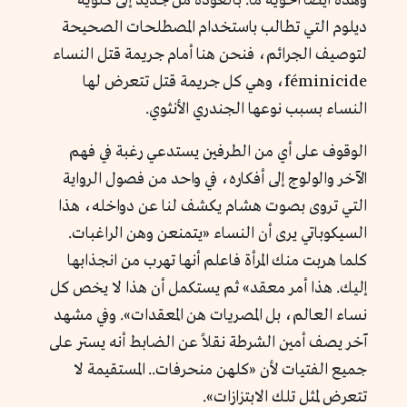
وهذه أيضاً أخوية ما. بالعودة من جديد إلى كلويه
ديلوم التي تطالب باستخدام المصطلحات الصحيحة
لتوصيف الجرائم، فنحن هنا أمام جريمة قتل النساء
féminicide، وهي كل جريمة قتل تتعرض لها
النساء بسبب نوعها الجندري الأنثوي.
الوقوف على أي من الطرفين يستدعي رغبة في فهم
الآخر والولوج إلى أفكاره، في واحد من فصول الرواية
التي تروى بصوت هشام يكشف لنا عن دواخله، هذا
السيكوباتي يرى أن النساء «يتمنعن وهن الراغبات.
كلما هربت منك المرأة فاعلم أنها تهرب من انجذابها
إليك. هذا أمر معقد» ثم يستكمل أن هذا لا يخص كل
نساء العالم، بل المصريات هن المعقدات». وفي مشهد
آخر يصف أمين الشرطة نقلاً عن الضابط أنه يستر على
جميع الفتيات لأن «كلهن منحرفات.. المستقيمة لا
تتعرض لمثل تلك الابتزازات».