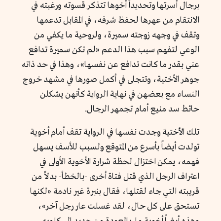
برجال أسرتها وتحديداً أخوها تتذكر قسوته ورغبته في
الانتقام من عهرها لحفظ شرفه، في المقابل تدعمها
وتقف في وجهه زوجته سميرة، ولروحية ما يكفي من
الوعي لتفهم سبب هذا الدعم «لم تكن سميرة تدافع
عني بقدر ما كانت تدافع عن نفسها»، وهذا في حد ذاته
جوهر الأختية، وتتجلى في أكمل صورها في مشهد خروج
النساء مع بعضهن في نهاية الرواية كأنهن يشكلن
حائط سد منيع أمام تجمهر الرجال.
تلك الأختية وجدت نفسها في الرواية تقف أمام أخوية
تولدت أيضاً بأسرع من المتوقع ولسبب للأسف يسهل
فهمه، يمكن اختزال لحظة شرارة الأخوية الأولى في
اعتراف الرجل الذي قتل فتاة أخرى -بالخطأ- بدلاً من
قريبته التي جاء لقتلها، فقال بنبرة غير نادمة «لكنها
تستحق على كل حال، لقد غسلت عار رجل آخر»،