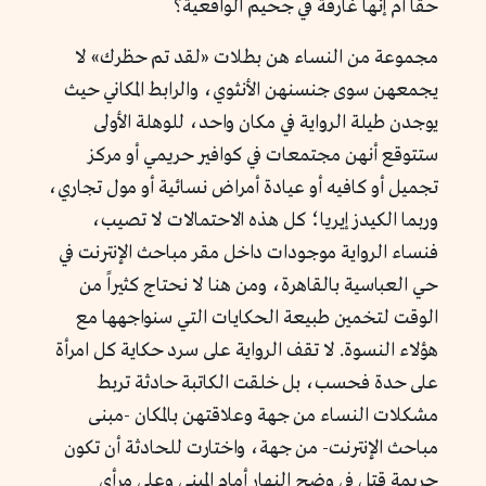
حقاً أم إنها غارقة في جحيم الواقعية؟
مجموعة من النساء هن بطلات «لقد تم حظرك» لا
يجمعهن سوى جنسنهن الأنثوي، والرابط المكاني حيث
يوجدن طيلة الرواية في مكان واحد، للوهلة الأولى
ستتوقع أنهن مجتمعات في كوافير حريمي أو مركز
تجميل أو كافيه أو عيادة أمراض نسائية أو مول تجاري،
وربما الكيدز إيريا؛ كل هذه الاحتمالات لا تصيب،
فنساء الرواية موجودات داخل مقر مباحث الإنترنت في
حي العباسية بالقاهرة، ومن هنا لا نحتاج كثيراً من
الوقت لتخمين طبيعة الحكايات التي سنواجهها مع
هؤلاء النسوة. لا تقف الرواية على سرد حكاية كل امرأة
على حدة فحسب، بل خلقت الكاتبة حادثة تربط
مشكلات النساء من جهة وعلاقتهن بالمكان -مبنى
مباحث الإنترنت- من جهة، واختارت للحادثة أن تكون
جريمة قتل في وضح النهار أمام المبنى وعلى مرأى