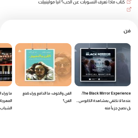
كتاب ماذا تعرف النسويات عن الحب؟ أنيا مولينبيلت
فن
The Black Mirror Experience:
الفن والخوف: ما الدافع وراء صُنع
ما وراء 
عندما لا نكتفي بمشاهدة الكابوس…
الفن؟
المهرجان
بل نصبح جزءاً منه
الشباب