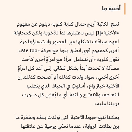
أختية ما
تتبع الكاتبة أريج جمال كتابة كلويه ديلوم عن مفهوم
«الأختية»[1] ليس باعتبارها نداً للأخوية ولكن كمحاولة
لفهم سياقات تشكلها عبر العصور واستدعاؤها مرة
أخرى كمفهوم قوي انطلق بقوة مع حركة «Me too».
تقول كلويه «أن تتعامل امرأة مع امرأةٍ أخرى كأخت
مسألة لا تحدث أبداً بشكل تلقائي. إنني أعد كل امرأةٍ
أخرى أختي، سواء ولدت كذلك أم أصبحت كذلك. إن
الأختية خيارٌ واعٍ، أسلوبٌ في الحياة. الذي يتطلب
التعاطف والانفتاح والثقة. أي ما يُقابِل كل ما جرت
تربيتنا عليه».
يمكننا تتبع خيوط الأختية التي تولدت ببطء وبفطرة ما
بين بطلات الرواية، عندما تحكي روحية عن علاقتها