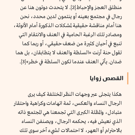
منطلق العجز والإحباط[2]. لا يتحدث دوتون هنا عن
رجال في مجتمع بعينه أو ينتمون لدين محدد، نحن
هنا أمام مناقشة حقيقية لمشكلات الذكورة أمام الأنوثة،
ومصادر تلك الرغبة الحامية في العنف والانتقام التي
تنبع في أحيان كثيرة من ضعف حقيقي، أو ربما كما
تقول حنة آرنت «السلطة والعنف لا يتطابقان، بل هما
ضدان. يأتي العنف عندما تكون السلطة في خطر»[3].
القصص زوايا
هكذا يتجلى عبر وجهات النظر المختلفة كيف يرى
الرجال النساء والعكس، ثمة اتهامات وكراهية واحتقار
متبادل، والمظلة الكبرى التي تجمعنا هي المجتمع ذاته
الذي نعيش فيه، يحكمه الرجال، ويصنفن النساء
بالاحترام أو العهر، لا احتمالات لشيء آخر سوى تلك