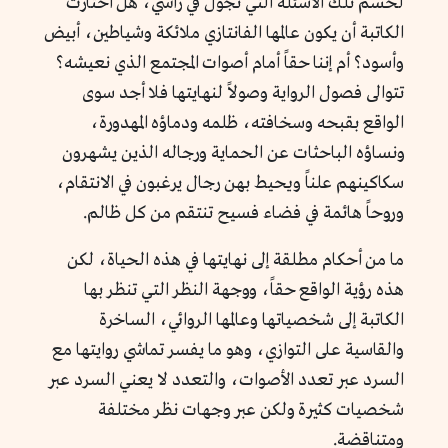
لحسم تلك الأسئلة التي تجول في رأسي، هل اختارت
الكاتبة أن يكون عالمها الفانتازي ملائكة وشياطين، أبيض
وأسود؟ أم إننا حقاً أمام أصوات المجتمع الذي نعيشه؟
تتوالى فصول الرواية وصولاً لنهايتها فلا أجد سوى
الواقع بقبحه وسخافته، ظلمه ودماؤه المهدورة،
ونساؤه الباحثات عن الحماية ورجاله الذين يشهرون
سكاكينهم علناً ويحيط بهن رجال يرغبون في الانتقام،
وروحاً هائمة في فضاء فسيح تنتقم من كل ظالم.
ما من أحكام مطلقة إلى نهايتها في هذه الحياة، لكن
هذه رؤية الواقع حقاً، ووجهة النظر التي تنظر بها
الكاتبة إلى شخصياتها وعالمها الروائي، الساخرة
والقاسية على التوازي، وهو ما يفسر تماشي روايتها مع
السرد عبر تعدد الأصوات، والتعدد لا يعني السرد عبر
شخصيات كثيرة ولكن عبر وجهات نظر مختلفة
ومتناقضة.