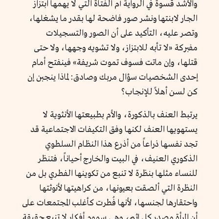
والأشد قسوة في الرواية أم الفتاة التي لا يهمها ابتزاز
الجار لابنتها ونشر صور فاضحة لها بقدر ما يشغلها،
وتصر عليه، التأكيد على أن الصور والتسجيلات
مفبركة «لا تأبه للابتزاز، ولا تشويه وجهها، ولا حتى
قتلها، وإن ماتت فسوف تموت شريفة» فينفتح أمام
إحدى الشخصيات سؤال مربك وصادق: لماذا ينجبن إن
كن لسن أهلاً للإنجاب؟
يرتبط العنف بالذكورة، والأم بطبيعتها الأنثوية لا
يستهويها العنف لكنها وفق التكيفات الاجتماعية قد
تجد نفسها ذراعاً من أذرع هذا النظام السلطوي
الذكوري العنيف، في البيت والخارج أحياناً، فتنظر
للنساء مثلها بنظرة لا تنبع من تكوينها الفطري بل من
النظرة التي ألصقت بعيونها، من كراهيتها لأنوثتها
واحتقارها لجنسها، لأنها فُطرت كأغلب المجتمعات على
أن المرأة مصدر كل إثم، وهي سموم أفكار لا تنبع حقيقة