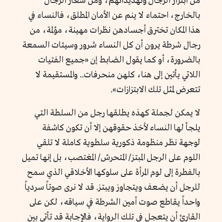
من ابتزاز الرجال وتهديداتهم، ومن سعار الرجال
بالخارج، احتماء لا ينم عن الأمان المطلق، فالنساء في
هذا المكان تخترق أجسادهن نظرات مهينة، مؤلمة، من
رجال شرطة يرون أن كل النساء شرور وسيئات السمعة
بالضرورة، أو كما يقول الضابط إن «جميع الفتيات
اللاتي يأتين إلى هنا، كلهن منحرفات.. والمستقيمة لا
تتعرض لمثل تلك الابتزازات».
لا يمكن لجملة كهذه يطلقها رجل من السلطة التي
يلجأ لها النساء لأخذ حقوقهن إلا أن تكون كاشفة
لوجهة نظر منظومة ذكورية سلطوية كاملة لا تلقي
اللوم على الرجل المبتز/ المتحرش/ المغتصب، بل إنها تميل
بالفطرة إلى لوم المرأة على سلوكها الأخلاقي الذي سمح
للرجل أن يضعف ويتجاوز ويبتز. قد لا نرى صوتاً سردياً
واحداً يقاطع صوت أمين الشرطة في سياقه، لكن على
القارئ أن يتعجل في تلك الرواية، فالإجابة قد تأتي بين