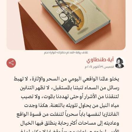
غلاف رواية «لقد تم حظرك» لنوارة نجم
آية طنطاوي
الخميس ٣١ أكتوبر ٢٠٢٤ م
يخلو عالمنا الواقعي اليومي من السحر والإثارة، لا تهبط
رسائل من السماء تنبئنا بالمستقبل، لا تظهر التنانين
لتنقذنا من الأشرار أو حتى تهددنا بالموت، ولا تصيب
مياه النيل من يحاول تلويثه باللعنة. هكذا وجدت
الفانتازيا لنفسها باباً سحرياً لتنفلت من قسوة الواقع
وعاديته إلى مساحات أكثر رحابة ينطلق فيها الخيال