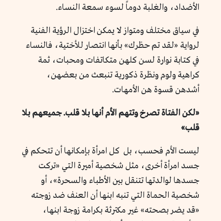
الأضداد، والغلبة دوماً لسوء سمعة النساء.
في سياق مختلف ومتواز لا يمكن اختزال الرؤية الفنية
لرواية «لقد تم حظرك» بأنها انتصار للأختية، فالنساء
في كتابة نوارة لسن كلهن متكاتفات ومحبات، ثمة
كراهية ولوم ونظرة ذكورية تنبعث من بعضهن،
أشدهن قسوة هن الأمهات.
«لكن الفتاة تصرخ وتتهم الأم أنها بلا قلب. جميعهم بلا
قلب»
ليست الأم فحسب، بل كل امرأة بإمكانها أن تتحكم في
جسد امرأة أخرى، مثل شخصية أميرة التي «تركت
جسدها لوالدتها تتنقل بين الأطباء والسحرة»، أو
شخصية الحماة التي تنبه ابنها أن العنف ضد زوجته
«قد يضر بصحته» غير مكترثة بكرامة زوجة ابنها،