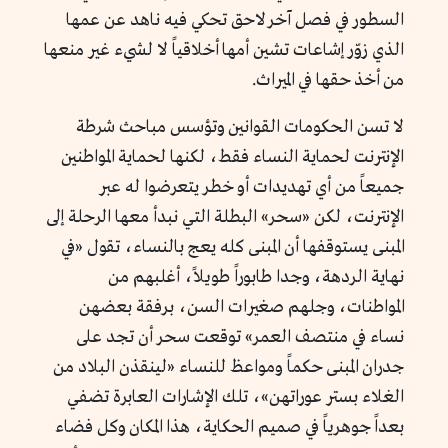
السطور في فصل آخر لاحق تحكي فيه ناهد عن عمها
الذي زوّر إشاعات تشين أمها أخلاقياً لا لشيء غير منعها
من أخذ حقها في الميراث.
لا تسن الحكومات القوانين وتؤسس مباحث شرطة
الإنترنت لحماية النساء فقط، لكنها لحماية المواطنين
جميعاً من أي تهديدات أو خطر يتعرضوا له عبر
الإنترنت، لكن «سحر» البطلة التي نبدأ معها الرحلة إلى
المبنى يستوقفها أن المبنى كله يعج بالنساء، تقول «في
نهاية الردهة، وجدا طابوراً طويلاً، أغلبهم من
المواطنات، وجلهم صغيرات السن، برفقة بعضهن
نساء في منتصف العمر» توقعت سحر أن تجد على
جدران المبنى حكماً ومواعظ للنساء «لينقذن البلاد من
الغلاء بستر عوراتهن»، تلك الإشارات العابرة تضفي
بعداً جوهرياً في صميم الحكاية، هذا المكان وكل فضاء