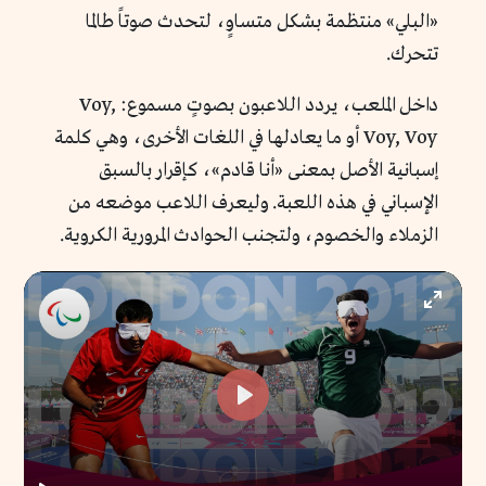
«البلي» منتظمة بشكل متساوٍ، لتحدث صوتاً طالما
تتحرك.
داخل الملعب، يردد اللاعبون بصوتٍ مسموع: Voy,
Voy, Voy أو ما يعادلها في اللغات الأخرى، وهي كلمة
إسبانية الأصل بمعنى «أنا قادم»، كإقرار بالسبق
الإسباني في هذه اللعبة. وليعرف اللاعب موضعه من
الزملاء والخصوم، ولتجنب الحوادث المرورية الكروية.
Enter
fullscr
Play