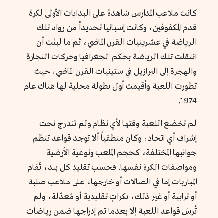
كانت ملاعب المدارس شاهدة على البدايات الأولى لكرة
قدم المكفوفين، وكانت إسبانيا تحديداً من رواد تلك
الرياضة في عشرينيات القرن الماضي، ثم ما لبثت أن
انتقلت تلك الرياضة بحكم الجغرافيا وحركات التجارة
والهجرة إلى البرازيل في ستينيات القرن الماضي، حيث
تطورت اللعبة وأقيمت أول بطولة محلية لها هناك عام
1974.
لم تخضع اللعبة وقتها لأي نظام ولم تندرج تحت
إشراف أي اتحاد، وكان منطقياً ألا توجد قواعد تنظم
جوانبها المختلفة، كحجم الملعب ونوعية الأرضية
ومواصفات الكرة نفسها. فحسب تقليد كل بلد، تُقام
المباريات إما في الصالات أو خارجها، على ملاعب صلبة
أو ترابية أو غير ذلك، بكراتٍ تقليدية أو مُعدّلة، ولم
تُرسَ قواعد اللعبة إلا بعدما تم إدراجها ضمن رياضات