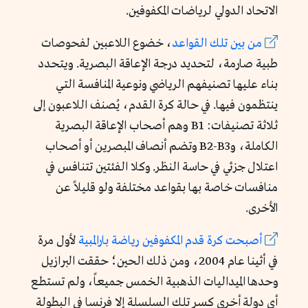
الاتحاد الدولي لرياضات المكفوفين.
من بين تلك القواعد
، خضوع اللاعبين لفحوصات
طبية صارمة، لتحديد درجة الإعاقة البصرية. ويتحدد
بناء عليها تصنيفهم الرياضي ونوعية المنافسة التي
ينتظمون فيها. في حالة كرة القدم، يُصنف اللاعبون إلى
ثلاثة تصنيفات: B1 وهم أصحاب الإعاقة البصرية
الكاملة، وB2-B3 وتضم أنصاف المبصرين أو أصحاب
اعتلال جزئي في حاسة النظر. وكلا الفئتين تتنافس في
منافسات خاصة بها بقواعد مختلفة ولو قليلاً عن
الأخرى.
أصبحت كرة قدم المكفوفين رياضة بارالمبية
لأول مرة
في أثينا عام 2004، ومن ذلك الحين؛ حققت البرازيل
وحدها الميداليات الذهبية الخمس جميعاً، ولم تستطع
أي دولة أخرى كسر تلك السلسلة إلا فرنسا في البطولة