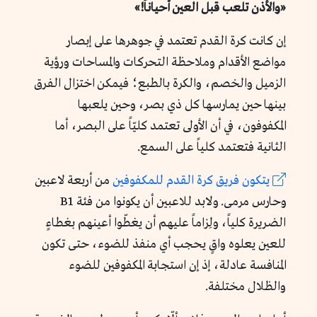
«والأذن تلعب قبل العين أحياناً!»
إن كانت كرة القدم تعتمد في جوهرها على إبصار
مواضع الأقدام وملاحظة التحركات والمساحات ورؤية
الزميل والخصم، والكرة بالطبع؛ فيمكن اختزال الفرق
بينها حين يمارسها كل ذي بصر، وحين يلعبها
المكفوفون، في أن الأولى تعتمد كليّاً على البصر، أما
الثانية فتعتمد كلياً على السمع.
يتكون فريق كرة القدم للمكفوفين
من أربعة لاعبين
وحارس مرمى. ولابد للاعبين أن يكونوا من فئة B1
الضريرة كلياً، ولِزاماً عليهم أن يغطّوا أعينهم بغطاءٍ
للعين يعلوه واقٍ يحجب أي منفذ للضوء، حتى تكون
المنافسة عادلة، إذ إن استجابة المكفوفين للضوء
والظلال مختلفة.