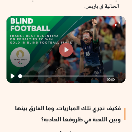
الحالية في باريس.
Enter
fullscr
Play
00:00
Play
فكيف تجري تلك المباريات، وما الفارق بينها
وبين اللعبة في ظروفها العادية؟