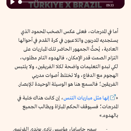
09:33
Play
أما في المدرجات، فعلى عكس الصخب المحمود الذي
يستجديه المدربون واللاعبون في كرة القدم في أحوالها
العادية، يُحثُّ الجمهور الحاضر تلك المباريات على
التزام الصمت قدر الإمكان، فالهدوء التام مطلوب،
لكي تبدو التعليمات واضحة لكلا الفريقين، ولا يلتبس
الهجوم مع الدفاع، ولا تختلط أصوات مدربي
الفريقين؛ فالسمع هنا هو الوسيلة الوحيدة للإبصار.
«
إنها مثل مباريات التنس
، إن كانت هناك جَلبة في
المدرجات؛ فسيوقف الحكم المباراة ويطالب الجميع
بالهدوء.»
- سمير جاساما، مؤسس نادي بوندي الفرنسي