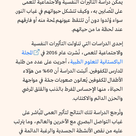
يمكن دراسة التأثيرات النفسية والاجتماعية للعمى
على المُصابين به، وكيف تتشكل حيواتهم في غياب النور.
سواء وُلدوا دون أن تلتقط عيونهم لمحة منه أو فارقهم
عند لحظة ما من حياتهم.
إحدى الدراسات التي تناولت التأثيرات النفسية
والاجتماعية للعمى، نُشرت عام 2016 في
المجلة
الباكستانية للعلوم الطبية
، أجريت على عدد من طلبة
المدارس المكفوفين. أثبتت الدراسة أن 60% من هؤلاء
الأطفال المكفوفين يُعانون صعوبات جمّة في مواجهة
الحياة، منها الإحساس المفرط بالذنب والقلق المرضي
والحزن الدائم والاكتئاب.
وتُرجع الدراسة تلك النتائج لتأثير العمى المُباشر على
غياب التواصل البصري مع الآخرين والعالم، وما يترتب
عليه من نقص الأنشطة الجسدية والرغبة الدائمة في