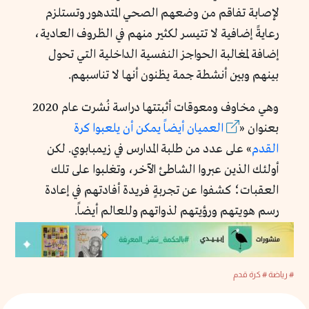
لإصابة تفاقم من وضعهم الصحي المتدهور وتستلزم
رعايةً إضافية لا تتيسر لكثير منهم في الظروف العادية،
إضافة لمغالبة الحواجز النفسية الداخلية التي تحول
بينهم وبين أنشطة جمة يظنون أنها لا تناسبهم.
وهي مخاوف ومعوقات أثبتتها دراسة نُشرت عام 2020
بعنوان «
العميان أيضاً يمكن أن يلعبوا كرة
القدم
» على عدد من طلبة المدارس في زيمبابوي. لكن
أولئك الذين عبروا الشاطئ الآخر، وتغلبوا على تلك
العقبات؛ كشفوا عن تجربةٍ فريدة أفادتهم في إعادة
رسم هويتهم ورؤيتهم لذواتهم وللعالم أيضاً.
# رياضة
# كرة قدم