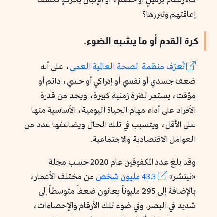
كالارتطام بزميلٍ أو خصم، أو الإتيان بحركةٍ تكشف
إعاقتهم وتبرزها؟
كرة القدم أو ما يشبه الضوء.
تُعرّف منظمة الصحة العالمية العمى
، على أنه
ضعف جسدي أو نفسي أو إدراكي أو حسي، دائم أو
مؤقت، يستمر لفترة زمنية كبيرة، ويحد من قدرة
الأفراد على أداء مهام الحياة اليومية، الأساسية منها
على الأقل، ويتسبب في تلك الحال ويضاعفها عدد من
العوامل الاقتصادية والاجتماعية.
وقد بلغ عدد المكفوفين عام 2020 حسب مجلة
«نيتشر»
43.3 مليون شخص
من مختلف الأعمار،
بالإضافة إلى 295 مليوناً يعانون ضعفاً متوسطاً إلى
شديد في البصر. وفي ضوء تلك الأرقام والإحصاءات،