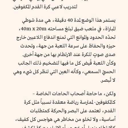
لتدريب لاعبي كرة القدم المكفوفين.
يستمر هذا الوضع لمدة 40 دقيقة، هي مدة شوطي
المباراة، في ملعب ضيق تبلغ مساحته 40m x 20m،
تحدّه الحدود والموانع التي تمنع اندفاع اللاعبين خارج
حيزه والحفاظ على سرعة اللعبة من جهة، وتحدث
صدى صوتٍ للكرة عند الارتطام بها من جهة أخرى.
وكأن اللعبة قُيض كل ما فيها لتضخيم ذلك الجانب
الحسيّ السمعي، وكأنه العين التي تنظر كل شيء وهي
لا تُبصر.
ولكن، ما حاجة أصحاب الحاجات الخاصة –
كالمكفوفين- لممارسة رياضة معقدة نسبياً مثل كرة
القدم، تعتمد على البصر والحركة كمتطلبات
أساسية، ولا تخلو من مخاطر هي هواجس كل كفيف،