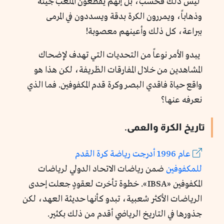
ليس ذلك فحسب، بل إنهم يقطعون الملعب جيئة
وذهاباً، ويمررون الكرة بدقة ويسددون في المرمى
ببراعة، كل ذلك وأعينهم معصوبة!
يبدو الأمر نوعاً من التحديات التي تهدف لإضحاك
المشاهدين من خلال المفارقات الظريفة، لكن هذا هو
واقع حياة فاقدي البصر وكرة قدم المكفوفين. فما الذي
نعرفه عنها؟
تاريخ الكرة والعمى.
عام 1996 أدرجت رياضة كرة القدم
للمكفوفين
ضمن رياضات الاتحاد الدولي لرياضات
المكفوفين «IBSA». خطوة تأخرت لعقودٍ جعلت إحدى
الرياضات الأكثر شعبية، تبدو كأنها حديثة العهد، لكن
جذورها في التاريخ الرياضي أقدم من ذلك بكثير.