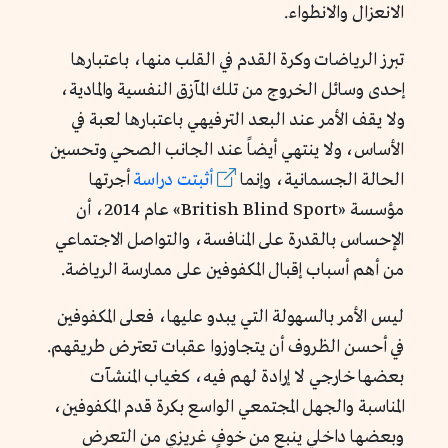
الانعزال والانطواء.
تبرز الرياضات وكرة القدم في القلب منها، باعتبارها
إحدى وسائل الخروج من تلك المآزق النفسية والمادية،
ولا يقف الأمر عند البعد الترفيهي باعتبارها لعبة في
الأساس، ولا ينتهي أيضاً عند الجانب الصحي وتحسين
الحالة الجسمانية، وإنما
أثبتت دراسة
أجرتها
مؤسسة «British Blind Sport» عام 2014، أن
الإحساس بالقدرة على المنافسة، والتواصل الاجتماعي
من أهم أسباب إقبال المكفوفين على ممارسة الرياضة.
ليس الأمر بالسهولة التي يبدو عليها، فعلى المكفوفين
في أحسن الظروف أن يتجاوزوا عقبات تعترض طريقهم.
بعضها خارجي لا إرادة لهم فيه، كغياب المنشآت
المناسبة والجهل المجتمعي الواسع بكرة قدم المكفوفين،
وبعضها داخلي ينبع من خوفٍ غريزي من التعرض