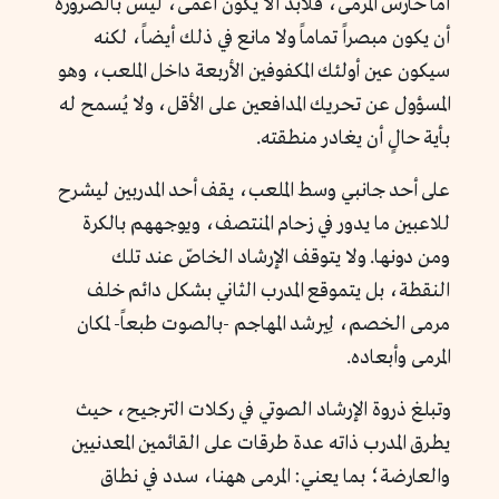
أما حارس المرمى، فلابد ألّا يكون أعمى، ليس بالضرورة
أن يكون مبصراً تماماً ولا مانع في ذلك أيضاً، لكنه
سيكون عين أولئك المكفوفين الأربعة داخل الملعب، وهو
المسؤول عن تحريك المدافعين على الأقل، ولا يُسمح له
بأية حالٍ أن يغادر منطقته.
على أحد جانبي وسط الملعب، يقف أحد المدربين ليشرح
للاعبين ما يدور في زحام المنتصف، ويوجههم بالكرة
ومن دونها. ولا يتوقف الإرشاد الخاصّ عند تلك
النقطة، بل يتموقع المدرب الثاني بشكل دائم خلف
مرمى الخصم، لِيرشد المهاجم -بالصوت طبعاً- لمكان
المرمى وأبعاده.
وتبلغ ذروة الإرشاد الصوتي في ركلات الترجيح، حيث
يطرق المدرب ذاته عدة طرقات على القائمين المعدنيين
والعارضة؛ بما يعني: المرمى ههنا، سدد في نطاق