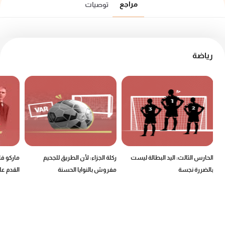
مراجع
توصيات
رياضة
الحارس الثالث: اليد البطالة ليست
ركلة الجزاء: لأن الطريق للجحيم
ماركو ف
بالضررة نجسة
مفروش بالنوايا الحسنة
القدم عل