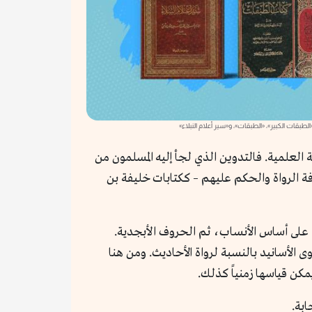
لطبقات الكبير»، «الطبقات»، و«سير أعلام النبلاء»
 العلمية. فالتدوين الذي لجأ إليه المسلمون من
رفة الرواة والحكم عليهم – ككتابات خليفة بن
م على أساس الأنساب، ثم الحروف الأبجدية.
الأسانيد بالنسبة لرواة الأحاديث. ومن هنا
كن قياسها زمنياً كذلك.
ابة.