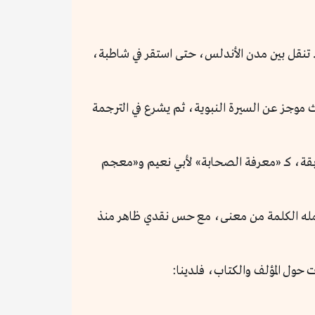
ن يوسف بن عبد الله بن محمد بن عبد البر النمري القرطبي، وُلد في قرطبة سنة (٣٦٨هـ)، وتوفي سنة (٤٦٣هـ). تنقل بين مدن الأندلس، حتى استقر في شاطبة،
موجز عن السيرة النبوية، ثم يشرع في الترجمة
ابقة، كـ «معرفة الصحابة» لأبي نعيم و«معجم
تحمله الكلمة من معنى، مع حس نقدي ظاهر منذ
 حول المؤلف والكتاب، فلدينا: