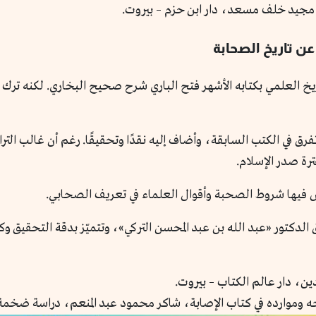
 ابن حجر العسقلاني (ت ٨٥٢هـ) التاريخ العلمي بكتابه الأشهر فتح الباري شرح صحيح البخار
 في الكتب السابقة، وأضاف إليه نقدًا وتحقيقًا. رغم أن غالب التر
ترة صدر الإسلام.
 فيها شروط الصحبة وأقوال العلماء في تعريف الصحابي.
دكتور «عبد الله بن عبد المحسن التركي»، وتتميّز بدقة التحقيق وكث