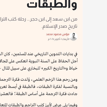
والطبقات
من ابن سعد إلى ابن حجر... رحلة كتب التر
تاريخ صدر الإسلام.
مؤمن محمود محمد
الأربعاء ٠١ أكتوبر ٢٠٢٥ م
في بدايات التدوين التاريخي عند المسلمين، كان ال
أجل الحفاظ على السنة النبوية انعكس على المجالات
خياط و«التاريخ الكبير» للبخاري على سبيل المثال –
ومن رحم هذا الزخم العلمي، وُلدت فكرة الترجمة 
وبالنسبة لفكرة الطبقات، فالطبقة في أبسط تعريف 
جاءت فكرة الترجمة على أساس الطبقة؛ فالعشرة ا
وفيما يلي عرض لأبرز كتب التراجم والطبقات المتعلق