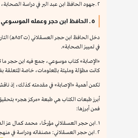
٢ ـ جهود الحافظ ابن عبد البر في دراسة الصحابة، مجيد خلف مسعد، دار ابن حزم – بيروت.
٥ ـ الحافظ ابن حجر وعمله الموسوعي عن تاريخ الصحابة
دخل الحافظ
في تمييز الصحابة».
«الإصابة» كتاب موسوعي، جمع فيه ابن حجر ما تفرق
كانت مطوّلة ومليئة بالمعلومات، خاصة المتعلقة بف
تكمن أهمية «الإصابة» في مقدمته كذلك، إذ ناقش
أبرز طبعات الكتاب هي طبعة «مركز هجر» بتحقيق ال
فمن أبرزها:
١ ـ ابن حجر العسقلاني مؤرخًا، محمد كمال عز الدين، دار عالم الكتاب – بيروت.
٢ ـ ابن حجر العسقلاني: مصنفاته ودراسة في منهجه وموارده في كتاب الإصابة، شاكر محمود عبد المنعم، دراسة ضخمة في جزئين، مؤسسة الرسالة.