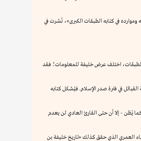
وموارده في كتابه الطبقات الكبرى»، نُشرت في
اريخ خليفة». لكن في الطبقات، اختلف عرض خليفة للمعلومات؛ فقد
القبائل في فترة صدر الإسلام. فيُشكل كتابه
 يُظن – إلا أن حتى القارئ العادي لن يعدم
ياء العمري الذي حقق كذلك «تاريخ خليفة بن