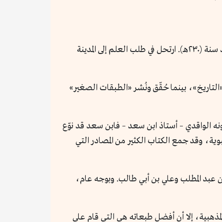
محمد بن سعد بن منيع، المعروف بكاتب الواقدي (لملازمته أستاذه الواقدي)، وُلد في البصرة سنة (١٦٨هـ)، وتوفي في بغداد سنة (٢٣٠هـ). ارتحل في طلب العلم إلى المدينة
التاريخ»، بينما حُقّق ونُشر «الطبقات الصغير»
ونه الواقدي – أستاذ ابن سعد – فابن سعد قد نوّع
ية، وقد جمع الكتاب الكثير من المصادر التي
 عبد المطلب وعلي بن أبي طالب. وبوجه عام،
هبية، إلا أن أفضل طبعاته هي التي قام على