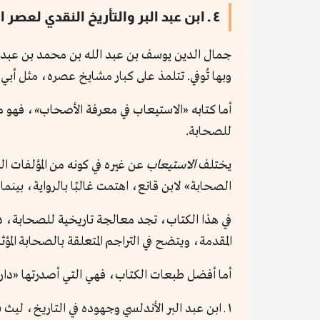
٤ ـ ابن عبد البر والتأريخ النقدي لعصر الصحابة
وبها تُوفي. تتلمذ على كبار مشايخ عصره، مثل أبي
أما كتابه «الاستيعاب في معرفة الأصحاب
»
، فهو م
للصحابة.
يختلف
الاستيعاب
عن غيره في كونه من المؤلفات ا
الصحابة» لابن قانع، اهتمت غالبًا بالرواية، بينما 
في هذا الكتاب، تجد معالجة تاريخية للصحابة، د
المقدمة، ويتضح في التراجم المتعلقة بالصحابة المؤث
أما أفضل طبعات الكتاب، فهي التي أصدرتها «دار ه
١ ـ ابن عبد البر الأندلسي وجهوده في التاريخ، ليث سعود جاسم، مصر 1988م، وهي في الأصل رسالة علمية.