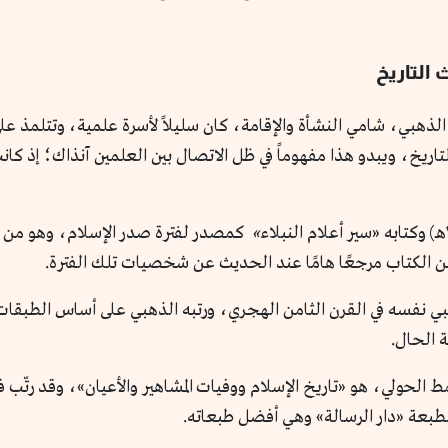
هبي، شامي النشأة والإقامة، كان سليلاً لأسرة علمية، وتتلمذ على ع
لتاريخ، ويبدو هذا مفهوماً في ظل الاتصال بين العلمين آنذاك؛ إذ كان
»
كمصدر لفترة صدر الإسلام، وهو من المت
ن الكتاب مرجعًا هامًا عند الحديث عن شخصيات تلك الفترة.
فسه في القرن الثامن الهجري، ورتبه الذهبي على أساس الطبقات. بد
ة الحال.
مط الحولي، هو «تاريخ الإسلام ووفيات المشاهير والأعيان»، وقد رتّب
لطبعة «دار الرسالة» وهي أفضل طبعاته.