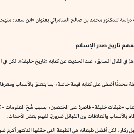
 دراسة للدكتور محمد بن صالح السامرائي بعنوان «ابن سعد: منهجه 
سبق التعريف بشخصية خليفة بن خياط (توفي ٢٤٠هـ) في المقال السابق، عند الحديث عن كتابه «ت
ليفة محدثًا أضفى على كتابه قيمة خاصة، بما يتعلق بالأنساب ومعرفة 
اب «طبقات خليفة» قاصرة على المختصين، بسبب شُحّ المعلومات – كما
مام بالأنساب والعلاقات بين القبائل ضروريًا لفهم بعض الأحداث.
هيل زكار، لكن أفضل طبعاته هي الطبعة التي حققها الدكتور أكرم ض