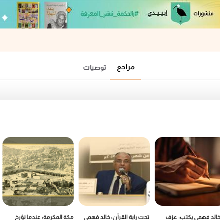
مراجع
توصيات
خالد فهمي يكتب: عزف
تحت راية القرآن: خالد فهمي
مكة المكرمة: عندما نؤرخ