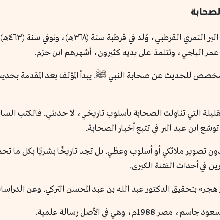
جمال الدي
 عمر الباجي، وتتلمذ على يديه كثيرون، أشهرهم ابن حزم.
خصص للحديث عن صحابة النبي ﷺ. يبدأ المؤلف بعد المقدمة بحديث 
لقليلة التي تناولت الصحابة بأسلوب تاريخي، لا حديثي. فالكتب الس
توسّع ابن عبد البر في تتبع أخبار الصحابة.
ون تصوير ملائكي أو أسلوب وعظي. بل تجد تاريخًا بشريًا بكل ما 
رين في أحداث الفتنة الكبرى.
جر» بتحقيق الدكتور عبد الله بن عبد المحسن التركي. وعن الدراسات