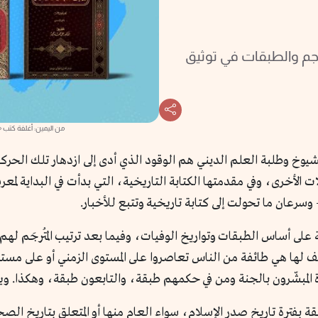
اجم والطبقات في توثيق
من اليمين: أغلفة كتب «ا
شيوخ وطلبة العلم الديني هم الوقود الذي أدى إلى ازدهار تلك الحركة
 الأخرى، وفي مقدمتها الكتابة التاريخية، التي بدأت في البداية لمع
 وسرعان ما تحولت إلى كتابة تاريخية وتتبع للأخبار.
على أساس الطبقات وتواريخ الوفيات، وفيما بعد ترتيب المُترجَم له
لها هي طائفة من الناس تعاصروا على المستوى الزمني أو على مستوى 
لمبشّرون بالجنة ومن في حكمهم طبقة، والتابعون طبقة، وهكذا. ويم
ة بفترة تاريخ صدر الإسلام، سواء العام منها أو المتعلق بتاريخ الصح