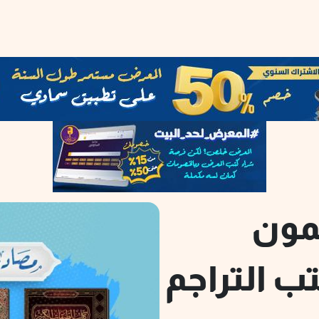
مون
 التراجم