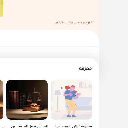
# تراجم
# سير
# كتب
# تاريخ
معرفة
سي: أسرة هزت عرش
متلازمة غيلان باريه: عندما
اليد التي تحمل السيف: عن
د. 