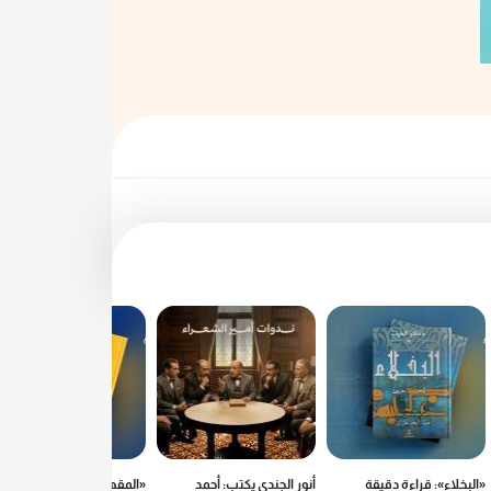
«البخلاء»: قراءة دقيقة
أنور الجندي يكتب: أحمد
«المقهى على حافة العالم»..