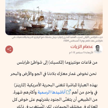
حرب طرابلس الأولى (سرب العميد البحري إدوارد بريبل يشتبك مع الزوارق الحربية والتحصينات في
طرابلس بعد ظهر يوم 3 أغسطس 1804)
عصام الزيات
الأربعاء ٢٥ سبتمبر ٢٠٢٤ م
من قاعات مونتيزوما (المكسيك) إلى شواطئ طرابلس
نحن نخوض غمار معارك بلادنا في الجو والأرض والبحر
بهذه العبارة المباشرة تتغنى البحرية الأمريكية (المارينز)
في واحدٍ من أهم
أناشيدها الرسمية
وأكثرهم شهرة.
من الطبيعي أن يتغنّى الجنود بقدرتهم على خوض كل
المعارك في مختلف الجبهات، لكن المُستغرب في ذلك