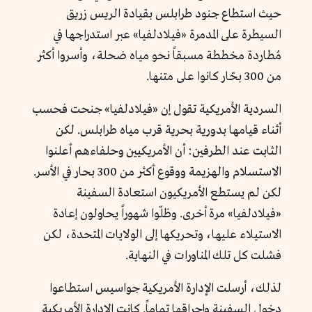
حيث استطاع جنود طرابلس بقيادة الريس زريق
السيطرة على المدمرة «فيلادلفيا» عبر استدراجها في
مُطاردة مخططة مسبقاً نحو مياه ضحلة، وأسروا أكثر
من 300 بحّار كانوا على متنها.
السردية الأمريكية تقول إن «فيلادلفيا» جنحت فحسب
أثناء قيامها بدورية بحرية قرب مياه طرابلس. لكن
الثابت عند الطرفين: أن الأمريكيين وحلفاءهم أعلنوا
الاستسلام والهزيمة ووقوع أكثر من 300 بحار في الأسر.
لكن لم يستطع الأمريكيون استعادة السفينة
«فيلادلفيا» مرة أخرى. وظلّوا شهوراً يحاولون إعادة
الاستيلاء عليها، وتحريكها إلى الولايات المتحدة، لكن
فشلت كل تلك المناورات في النهاية.
لذلك، أرسلت الإدارة الأمريكية جواسيس استطاعوا
دخول السفينة وإحراقها تماماً. كانت الإدارة الأمريكية