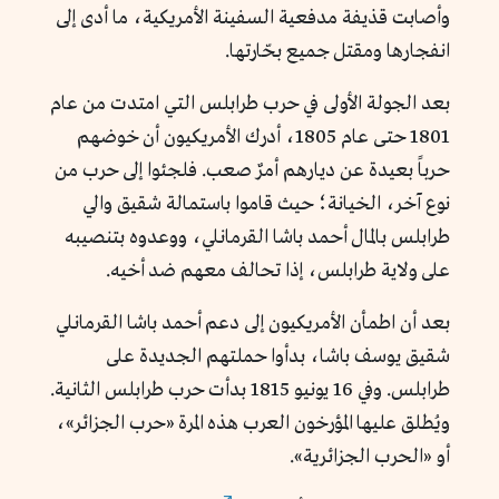
وأصابت قذيفة مدفعية السفينة الأمريكية، ما أدى إلى
انفجارها ومقتل جميع بحّارتها.
بعد الجولة الأولى في حرب طرابلس التي امتدت من عام
1801 حتى عام 1805، أدرك الأمريكيون أن خوضهم
حرباً بعيدة عن ديارهم أمرٌ صعب. فلجئوا إلى حرب من
نوع آخر، الخيانة؛ حيث قاموا باستمالة شقيق والي
طرابلس بالمال أحمد باشا القرمانلي، ووعدوه بتنصيبه
على ولاية طرابلس، إذا تحالف معهم ضد أخيه.
بعد أن اطمأن الأمريكيون إلى دعم أحمد باشا القرمانلي
شقيق يوسف باشا، بدأوا حملتهم الجديدة على
طرابلس. وفي 16 يونيو 1815 بدأت حرب طرابلس الثانية.
ويُطلق عليها المؤرخون العرب هذه المرة «حرب الجزائر»،
أو «الحرب الجزائرية».