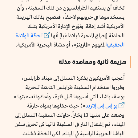
تخاف أن يستفيد الطرابلسيون من تلك السفينة، وأن
يستخدموها في حروبهم لاحقاً، فتصبح بذلك الهزيمة
الأمريكية أشد إهانة. وتؤرخ الإدارة الأمريكية بتلك
الحادثة [إحراق المدمرة فيلادلفيا] أنها
لحظة الولادة
الحقيقية
لمفهوم «المارينز»، أو مشاة البحرية الأمريكية.
هزيمة ثانية ومعاهدة مذلة
أُعجب الأمريكيون بفكرة التسلل إلى ميناء طرابلس،
وقرروا استخدام السفينة طرابلس التابعة لبحرية
يوسف باشا، التي أسروها قبل فترة، وأعادوا تسميتها «
يو إس إس إنتربد
»؛ حيث حمّلوها بمواد حارقة
وصعد على متنها 13 بحّاراً. حاولت السفينة التسلل إلى
الميناء، ثم إشعال النار في السفينة ذاتها كي تحرق سفن
الباشا الحربية الراسية في الميناء. لكن الخطة فشلت