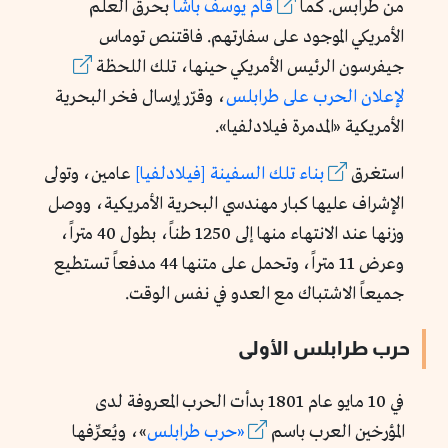
من طرابس. كما
قام يوسف باشا
بحرق العلم
الأمريكي الموجود على سفارتهم. فاقتنص توماس
جيفرسون الرئيس الأمريكي حينها، تلك اللحظة
لإعلان الحرب على طرابلس
، وقرّر إرسال فخر البحرية
الأمريكية «المدمرة فيلادلفيا».
استغرق
بناء تلك السفينة [فيلادلفيا]
عامين، وتولى
الإشراف عليها كبار مهندسي البحرية الأمريكية، ووصل
وزنها عند الانتهاء منها إلى 1250 طناً، بطول 40 متراً،
وعرض 11 متراً، وتحمل على متنها 44 مدفعاً تستطيع
جميعاً الاشتباك مع العدو في نفس الوقت.
حرب طرابلس الأولى
في 10 مايو عام 1801 بدأت الحرب المعروفة لدى
المؤرخين العرب باسم
«حرب طرابلس
»، ويُعرِّفها