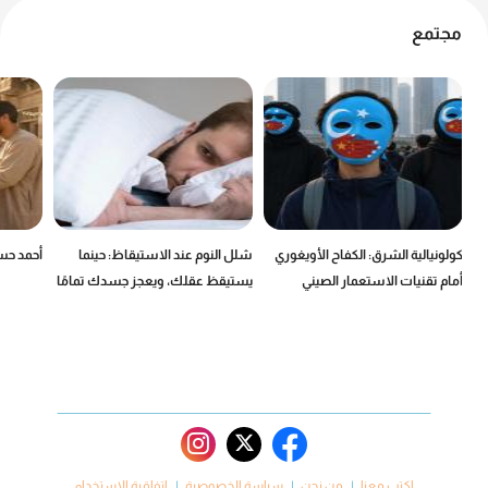
مجتمع
كولونيالية الشرق: الكفاح الأويغوري
شلل النوم عند الاستيقاظ: حينما
أحمد حسن
أمام تقنيات الاستعمار الصيني
يستيقظ عقلك، ويعجز جسدك تمامًا
اكتب معنا
من نحن
سياسة الخصوصية
اتفاقية الاستخدام