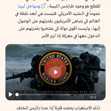
المقطع هو وجود طرابلس الليبية،
وسواحل ليبيا
عموماً في النشيد الأمريكي. فليست هي أبعد نقطة في
العالم كي يتباهى الأمريكيون بقدرتهم على الوصول
إليها، وليست أقوى دولة كي يفتخروا بقدرتهم على
الدخول معها في معركة إذا لزم الأمر.
Enter
fullscr
Play
02:12
Play
ذلك الاستغراب يخفت قليلاً إذا عدنا بالزمن للخلف