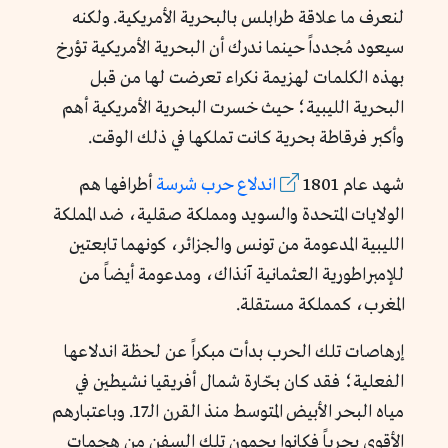
لنعرف ما علاقة طرابلس بالبحرية الأمريكية. ولكنه
سيعود مُجدداً حينما ندرك أن البحرية الأمريكية تؤرخ
بهذه الكلمات لهزيمة نكراء تعرضت لها من قبل
البحرية الليبية؛ حيث خسرت البحرية الأمريكية أهم
وأكبر فرقاطة بحرية كانت تملكها في ذلك الوقت.
شهد عام 1801
اندلاع حرب شرسة
أطرافها هم
الولايات المتحدة والسويد ومملكة صقلية، ضد المملكة
الليبية المدعومة من تونس والجزائر، كونهما تابعتين
للإمبراطورية العثمانية آنذاك، ومدعومة أيضاً من
المغرب، كمملكة مستقلة.
إرهاصات تلك الحرب بدأت مبكراً عن لحظة اندلاعها
الفعلية؛ فقد كان بحّارة شمال أفريقيا نشيطين في
مياه البحر الأبيض المتوسط منذ القرن الـ17. وباعتبارهم
الأقوى بحرياً فكانوا يحمون تلك السفن من هجمات