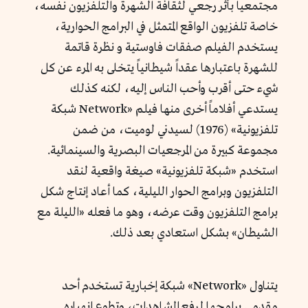
مجتمعياً بأثر رجعي لثقافة الشهرة والتلفزيون نفسه،
خاصة تلفزيون الواقع المتمثل في البرامج الحوارية،
يستخدم الفيلم صفقات فاوستية و نظرة قاتمة
للشهرة باعتبارها عقداً شيطانياً يتخلى به المرء عن كل
شيء حتى أقرب وأحب الناس إليه، لكنه كذلك
يستدعي أفلاماً أخرى منها فيلم «Network شبكة
تلفزيونية» (1976) لسيدني لوميت، من ضمن
مجموعة كبيرة من المرجعيات البصرية والسينمائية.
استخدم «شبكة تلفزيونية» صيغة واقعية لنقد
التلفزيون وبرامج الحوار الليلية، كما أعاد إنتاج شكل
برامج التلفزيون وقت عرضه، وهو ما فعله «الليلة مع
الشيطان» بشكل استعادي بعد ذلك.
يتناول «Network» شبكة إخبارية تستخدم أحد
مقدمي برامجها لرفع المشاهدات، وتطوع انهياره