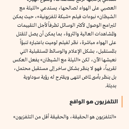
العصبي على الهواء لصالحها، يستدعي «الليلة مع
الشيطان» نبوءات فيلم «شبكة تلفزيونية»، حيث يمكن
للبرامج الوصول لأكثر الوسائل تطرفاً لأجل التقييمات
والمشاهدات العالية والثروة، بما يمكن أن يصل للقتل
على الهواء مباشرة، نظر لفيلم لوميت باعتباره تنبؤاً
بالمستقبل، بشكل الإعلام والوسائط المستقبلية التي
نعيشها الآن، لكن «الليلة مع الشيطان» يفعل العكس
تقريباً، فهو لا ينظر بشكل ساخر إلى مستقبل محتمل،
بل ينظر بأسى لماض انتهى ويقترح له رؤية سوداوية
بديلة.
التلفزيون هو الواقع
«التلفزيون هو الحقيقة، والحقيقة أقل من التلفزيون»