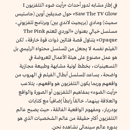
في إطار مشابه تدور أحداث «رأيت ضوء التلفزيون I
Saw The TV Glow» حول صديقين أوين (جاستيس
سميث) ومادي (بريجيت لاندي بين) وبرنامج تلفزيوني،
مسلسل خيالي بعنوان «الوردي المعتم The Pink
Opaque» يتناول قصة فتاتين ذوات قوة خارقة، لكن
الفيلم نفسه لا يجعل من المسلسل محتواه الرئيسي بل
هو عمل مصنوع على هيئة الأعمال المعروضة في
التسعينيات، بخطط لونية مشابهة وطبيعة مجازية
واضحة، يساعد المسلسل أبطال الفيلم في الهروب من
واقعهم وربما يكون التلفزيون هو واقعهم، يتلاعب
«رأيت الضوء» بمفاهيم التلفزيون أو الصورة والواقع
والعلاقة بينهما، خالقاً رابطاً إضافياً مع كتابات
بودريار، ومفهوم الواقعية الفائقة، حيث يصبح عالم
التلفزيون أكثر حقيقة من عالم الشخصيات الذي هو
بدوره عالم سينمائي نشاهده نحن.