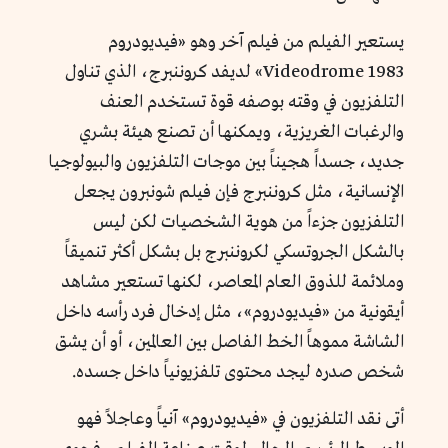
يستعير الفيلم من فيلم آخر وهو «فيديودروم
Videodrome 1983» لديفد كروننبرج، الذي تناول
التلفزيون في وقته بوصفه قوة تستخدم العنف
والرغبات الغريزية، ويمكنها أن تصنع هيئة بشري
جديد، جسداً هجيناً بين موجات التلفزيون والبيولوجيا
الإنسانية، مثل كروننبرج فإن فيلم شونبرون يجعل
التلفزيون جزءاً من هوية الشخصيات لكن ليس
بالشكل الجروتسكي لكروننبرج بل بشكل أكثر تنميقاً
وملائمة للذوق العام المعاصر، لكنها تستعير مشاهد
أيقونية من «فيديودروم»، مثل إدخال فرد رأسه داخل
الشاشة مموهاً الخط الفاصل بين العالمين، أو أن يشق
شخص صدره ليجد محتوى تلفزيونياً داخل جسده.
أتى نقد التلفزيون في «فيديودروم» آنياً وعاجلاً فهو