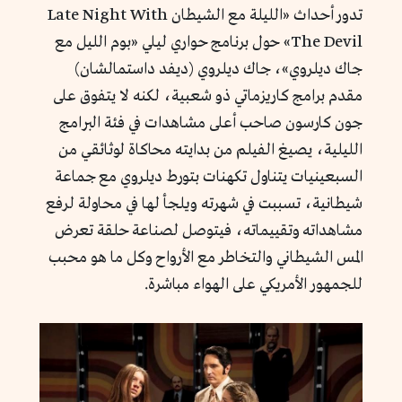
تدور أحداث «الليلة مع الشيطان Late Night With
The Devil» حول برنامج حواري ليلي «بوم الليل مع
جاك ديلروي»، جاك ديلروي (ديفد داستمالشان)
مقدم برامج كاريزماتي ذو شعبية، لكنه لا يتفوق على
جون كارسون صاحب أعلى مشاهدات في فئة البرامج
الليلية، يصيغ الفيلم من بدايته محاكاة لوثائقي من
السبعينيات يتناول تكهنات بتورط ديلروي مع جماعة
شيطانية، تسببت في شهرته ويلجأ لها في محاولة لرفع
مشاهداته وتقييماته، فيتوصل لصناعة حلقة تعرض
المس الشيطاني والتخاطر مع الأرواح وكل ما هو محبب
للجمهور الأمريكي على الهواء مباشرة.