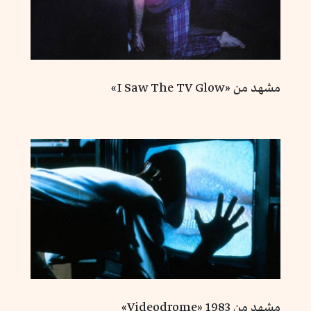
مشهد من «I Saw The TV Glow»
مشهد من Videodrome» 1983»