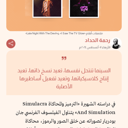
ملصقات أفلام «I Saw The TV Glow»، و«Late Night With The Devil»
رحمة الحداد
الأربعاء ٠٧ أغسطس ٢٠٢٤ م
السينما تنتحل نفسها، تعيد نسخ ذاتها، تعيد
إنتاج كلاسيكياتها، وتعيد تفعيل أساطيرها
الأصلية
في دراسته الشهيرة «الترميز والمحاكاة Simulacra
And Simulation» يتناول الفيلسوف الفرنسي جان
بودريار تصوراته عن خلق الصور والرموز، محاكاة