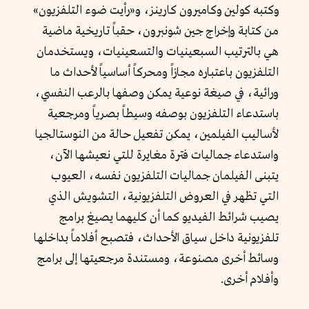
وكتبه كولين وكاميرون كارينز، و«رأيت ضوء التلفزيون»
من كتابة وإخراج جين شونبرون، حقباً تاريخية ماضية
هي بالترتيب السبعينيات والتسعينيات، ويستخدمان
التلفزيون باعتباره مجازاً ومحركاً أساسياً لأحداث ما
ورائية، في صيغة نوعية يمكن وصفها بالرعب النفسي،
باستدعاء التلفزيون بوصفه وسيطاً بصرياً ومرجعية
لأساليب الفيلمين، يمكن تفعيل حالة من النوستالجيا
واستدعاء جماليات فترة مغايرة للتي نعيشها الآن،
يتبنى الفيلمان جماليات التلفزيون نفسه، العيوب
التي تظهر في العروض التلفزيونية، التشويش الذي
يصيب شرائط الفيديو كما أن كليهما يصيغ برامج
تلفزيونية داخل سياق الأحداث، فتصبح أفلاماً بداخلها
وسائط أخرى مصنوعة، ومستندة مرجعيتها إلى برامج
وأفلام أخرى.