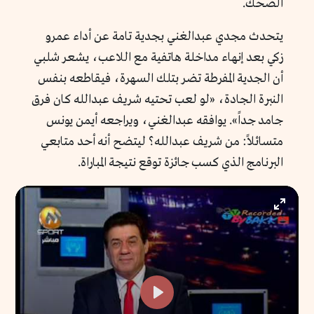
الضحك.
يتحدث مجدي عبدالغني بجدية تامة عن أداء عمرو
زكي بعد إنهاء مداخلة هاتفية مع اللاعب، يشعر شلبي
أن الجدية المفرطة تضر بتلك السهرة، فيقاطعه بنفس
النبرة الجادة، «لو لعب تحتيه شريف عبدالله كان فرق
جامد جداً». يوافقه عبدالغني، ويراجعه أيمن يونس
متسائلاً: من شريف عبدالله؟ ليتضح أنه أحد متابعي
البرنامج الذي كسب جائزة توقع نتيجة المباراة.
Enter
fullscr
Play