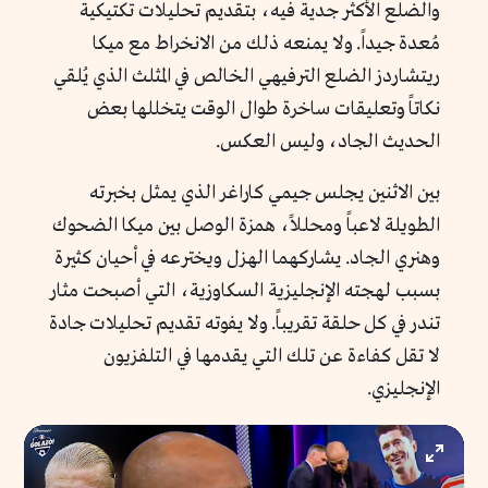
والضلع الأكثر جدية فيه، بتقديم تحليلات تكتيكية
مُعدة جيداً. ولا يمنعه ذلك من الانخراط مع ميكا
ريتشاردز الضلع الترفيهي الخالص في المثلث الذي يُلقي
نكاتاً وتعليقات ساخرة طوال الوقت يتخللها بعض
الحديث الجاد، وليس العكس.
بين الاثنين يجلس جيمي كاراغر الذي يمثل بخبرته
الطويلة لاعباً ومحللاً، همزة الوصل بين ميكا الضحوك
وهنري الجاد. يشاركهما الهزل ويخترعه في أحيان كثيرة
بسبب لهجته الإنجليزية السكاوزية، التي أصبحت مثار
تندر في كل حلقة تقريباً. ولا يفوته تقديم تحليلات جادة
لا تقل كفاءة عن تلك التي يقدمها في التلفزيون
الإنجليزي.
Enter