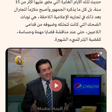
حديث تلك الأيام الغابرة التي مضى عليها أكثر من 15
سنة. بل كل ما يذكره الجمهور وأصبح ملازماً للجنرال
بعد ذلك في تجاربه الإعلامية اللاحقة، هي نوبات
الضحك التي كانت تتملكه وضيوفه من قدامى
اللاعبين، حتى عند مناقشة قضايا مهمة وحساسة،
كقضية التِلر المسيء الشهيرة.
Enter
fullscr
Play