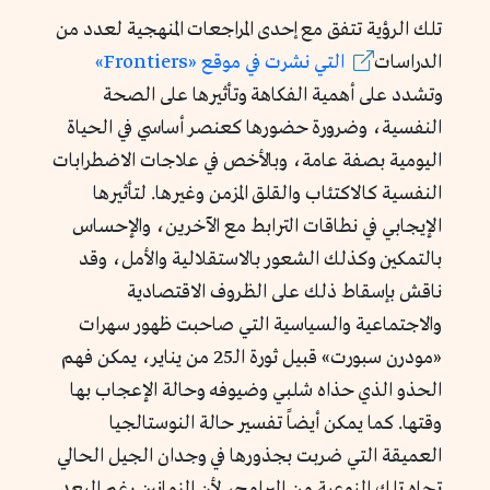
تلك الرؤية تتفق مع إحدى المراجعات المنهجية لعدد من
الدراسات
التي
نشرت
في
موقع «Frontiers»
وتشدد على أهمية الفكاهة وتأثيرها على الصحة
النفسية، وضرورة حضورها كعنصر أساسي في الحياة
اليومية بصفة عامة، وبالأخص في علاجات الاضطرابات
النفسية كالاكتئاب والقلق المزمن وغيرها. لتأثيرها
الإيجابي في نطاقات الترابط مع الآخرين، والإحساس
بالتمكين وكذلك الشعور بالاستقلالية والأمل، وقد
ناقش بإسقاط ذلك على الظروف الاقتصادية
والاجتماعية والسياسية التي صاحبت ظهور سهرات
«مودرن سبورت» قبيل ثورة الـ25 من يناير، يمكن فهم
الحذو الذي حذاه شلبي وضيوفه وحالة الإعجاب بها
وقتها. كما يمكن أيضاً تفسير حالة النوستالجيا
العميقة التي ضربت بجذورها في وجدان الجيل الحالي
تجاه تلك النوعية من البرامج، لأن الزمانين رغم البعد