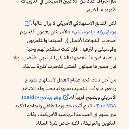
مع احتراف عدد من اللاعبين الأمريكان في الدوريات
الأوروبية الكبرى.
لكن الطابع الاستهلاكي الأمريكي لا يزال غالباً،
ووفق
رؤية «رادوفيتش»
فالأمريكان يعدون أنفسهم
أصحاب المنتجات الأفضل في السينما والتلفزيون
والموسيقى والترفيه؛ فإن كنت ستقدم لهم وجبة
رياضية كروية؛ فقدمها بالشكل الترفيهي الأفضل، وإلا
فإن مصيرها سيكون الفشل كتجارب كثيرة سابقة.
من أجل ذلك اتجه صناع العمل لاستلهام نموذج
رياضي مألوف، ليتسرب بسهولة تحت جلد المشاهد
الأمريكي ويصبح قريباً له.
وهو
برنامج «Inside
NBA
The
»
الذي أثبت حضوره الطاغي ونجاحه الأكيد
عبر عقودٍ في الصناعة الرياضية الأمريكية، بذات
التكوين والتوليفة، لكنه خاص بكرة السلة.