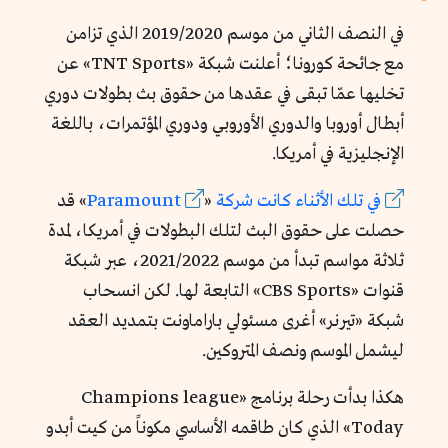
في النصف الثاني من موسم 2019/2020 الذي تزامن
مع جائحة كورونا؛ أعلنت شبكة «TNT Sports» عن
تخليها عمّا تبقى في عقدها من حقوق بث بطولات دوري
أبطال أوروبا والدوري الأوروبي ودوري المؤتمرات، باللغة
الإنجليزية في أمريكا.
في
تلك
الأثناء
كانت
شركة
«
Paramount
»
قد
حصلت على حقوق البث لتلك البطولات في أمريكا، لمدة
ثلاثة مواسم تبدأ من موسم 2021/2022، عبر شبكة
قنوات «CBS Sports» التابعة لها. لكن انسحاب
شبكة «تيرنر» أغرى مسئولي باراماونت بتمديد العقد
ليشمل الموسم ونصف المتروكين.
هكذا بدأت رحلة برنامج «Champions league
Today» الذي كان طاقمه الأساسي مكوناً من كيت أبدو