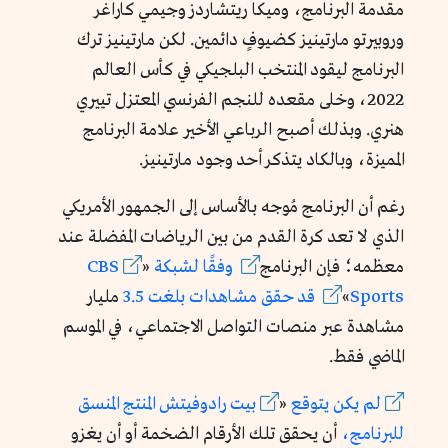
مقدمة البرنامج، وميكا ريتشاردز وجيمي كاراغر
وروبيرتو مارتينيز كضيوفٍ دائمين. لكن مارتينيز ترك
البرنامج ليقود المنتخب البلجيكي في كأس العالم
2022، وخلى مقعده للنجم الفرنسي المعتزل تييري
هنري. وبذلك أصبح الرباعي الأخير علامة البرنامج
المميزة، وبالكاد يتذكر أحد وجود مارتينيز.
رغم أن البرنامج مُوجه بالأساس إلى الجمهور الأمريكي
الذي لا تعد كرة القدم من بين الرياضات المفضلة عند
معظمه؛ فإن البرنامج
وفقًا
لشبكة
«
CBS
Sports
»
قد
حقق
مشاهدات
بلغت 3.5
مليار
مشاهدة عبر منصات التواصل الاجتماعي، في الموسم
الماضي فقط.
لم
يكن
يتوقع
«
بيت
رادوفيتش
المنتج
المنسق
للبرنامج،
أن يحقق تلك الأرقام الضخمة أو أن يغزو