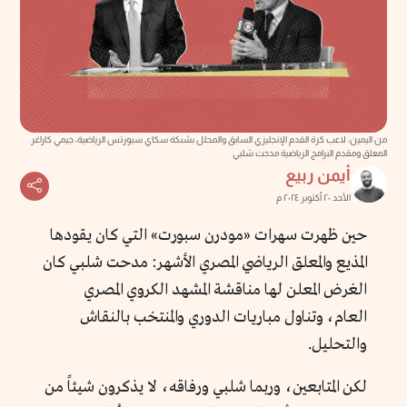
من اليمين: لاعب كرة القدم الإنجليزي السابق والمحلل بشبكة سكاي سبورتس الرياضية، جيمي كاراغر.
المعلق ومقدم البرامج الرياضية مدحت شلبي
أيمن ربيع
الأحد ٢٠ أكتوبر ٢٠٢٤ م
حين ظهرت سهرات «مودرن سبورت» التي كان يقودها
المذيع والمعلق الرياضي المصري الأشهر: مدحت شلبي كان
الغرض المعلن لها مناقشة المشهد الكروي المصري
العام، وتناول مباريات الدوري والمنتخب بالنقاش
والتحليل.
لكن المتابعين، وربما شلبي ورفاقه، لا يذكرون شيئاً من