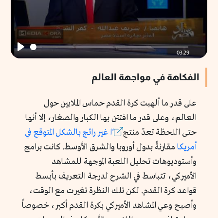
03:29
Play
الفكاهة في مواجهة العالم
على قدر ما ألهبت كرة القدم حماس الملايين حول
العالم، وعلى قدر ما افتتن بها الكبار والصغار، إلا أنها
حتى اللحظة تعدّ
منتج
ًا
غير
رائج
بالشكل
المتوقع
في
أمريكا
مقارنةً بدول أوروبا والشرق الأوسط. كانت برامج
وأستوديوهات تحليل اللعبة الموجهة للمشاهد
الأميركي، تتباسط في الشرح لدرجة التعريف بأبسط
قواعد كرة القدم. لكن تلك النظرة تغيرت مع الوقت،
وأصبح وعي المشاهد الأميركي بكرة القدم أكبر، خصوصاً