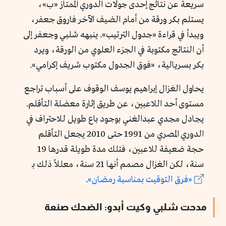
سريعة عن نتائج إحدى جولات الدوري الممتاز «ب»،
يستلم بكر ورقة من أمام الضيف الآخر فاروق جعفر،
ويبدأ في قراءة «جدول الترتيب». ينبهه شلبي وجعفر إلى
أن النتائج مكتوبة في الجزء العلوي من الورقة، ويرد
بكر بسريالية، «فوق الجدول مكتوب شريف إكرامي».
يحاول الغزال إبراهيم يوسف الوقوف على أسباب تراجع
مستوى أحد اللاعبين، عن طريق إثارة معضلة التأقلم.
يجادل مجدي عبدالغني بوجود باع طويل للاحتراف في
الدوري المصري من 1991 حتى 2010 يجعل التأقلم
حجة ضعيفة للاعبين، فتلك مدة طويلة قدرها 19
سنة، لكن الغزال مصمم أنها 21 سنة، معللاً ذلك بـ
«فرق
التوقيت
بمناسبة
رمضان»
.
مدحت شلبي وكيت أبدو: الضحك صنعة