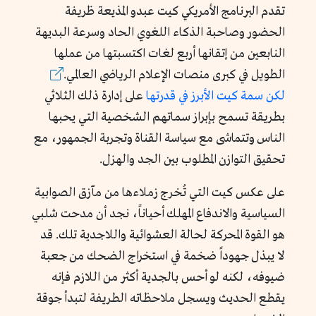
تقدم البرنامج الأمريكي كيت عبدو المذيعة ظريفة
الحضور وصاحبة الذكاء اللغوي الحاد وسرعة البديهة
النابعين من إتقانها أربع لغات اكتسبتها من عملها
الطويل في كبرى منصات الإعلام الرياضي العالمي.
لكن
سمة
كيت
الأبرز
في
قدرتها
على إدارة ذلك الثلاثي
بطريقة تسمح بإبراز سماتهم الشخصية التي يحبها
الناس وتتماشى مع سياسة القناة وتجربة الجمهور، مع
تحقيق التوازن المطلوب بين الجد والهزل.
على عكس كيت التي تُخرج زملاءها من مآزق الصوابية
السياسية والاندفاع المهلك أحياناً، نجد أن مدحت شلبي
هو القوة المحركة لحالة العشوائية واللاجدية تلك. قد
لا يبذل جهوداً ضخمة في استخراج الضحك من جعبة
ضيوفه، لكنه لو أحس بالجدية أكثر من اللازم فإنه
يقطع الحديث ويسجل ملاحظاته الطريفة لتبدأ جوقة