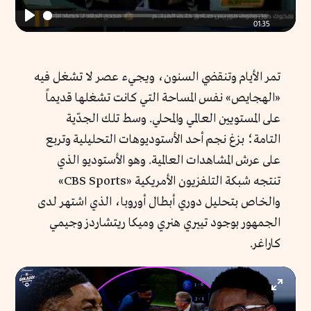
01:35
Play
تمر الأيام وتنقضي السنون، ويجيء عصر لا تشغل فيه
«الهجايص» نفس المساحة التي كانت تشغلها قديماً
على المستويين العالمي والمحلي. وسط تلك الجدّية
التامة؛ بزغ نجم أحد الأستوديوهات التحليلية وتربع
على عرش المشاهدات العالمية. وهو الأستوديو الذي
تنتجه شبكة التلفزيون الأمريكية «CBS Sports»
والخاص بتحليل دوري أبطال أوروبا، الذي اشتهر لدى
الجمهور بوجود تييري هنري وميكا ريتشاردز وجيمي
كاراغر.
Enter