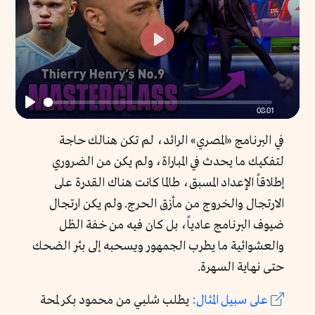
fullscr
Play
08:01
Play
في البرنامج «المصري» الرائد، لم تكن هنالك حاجة
لتفكيك ما يحدث في المباراة، ولم يكن من الضروري
إطلاقاً الإعداد المسبق، طالما كانت هناك القدرة على
الارتجال والخروج من مأزق الحرج. ولم يكن ارتجال
ضيوف البرنامج عادياً، بل كان فيه من خفة الظل
والعشوائية ما يطرب الجمهور ويسحبه إلى بئر الضحك
حتى نهاية السهرة.
على
سبيل
المثال:
يطلب شلبي من محمود بكر لمحة