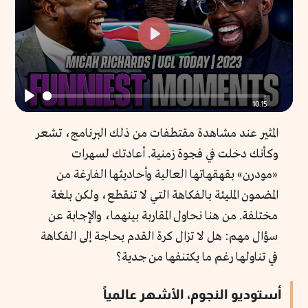
fullscr
Play
10:15
Play
المثير عند مشاهدة مقتطفات من ذلك البرنامج، تشعر
وكأنك دخلت في فجوة زمنية. أعادتك لسهرات
«مودرن» بقهقهاتها العالية وأحاديثها الفارغة من
المضمون المليئة بالفكاهة التي لا تنقطع، ولكن بلغة
مختلفة. من هنا نحاول المقاربة بينهما، والإجابة عن
سؤال مهم: هل لا تزال كرة القدم بحاجة إلى الفكاهة
في تناولها رغم ما يكتنفها من جدية؟
أستوديو النجوم، الأشهر عالمياً