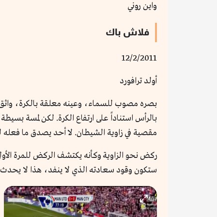
واين روني
فلاش باك
12/2/2011
أولد ترافورد
بصره مصوب للسماء، وعينه معلقة بالكرة، واثق يت
بالرأس استناداً على ارتفاع الكرة. لكن لمسة بس
مقصية في زاوية الشيطان. لا أحد يصدق ما فعله ل
ركض نحو الزاوية وكأنه يكتشف الركض للمرة الأو
ستكون وقود سعادته الذي لا ينفد، هذا لا يحدث 
Enter