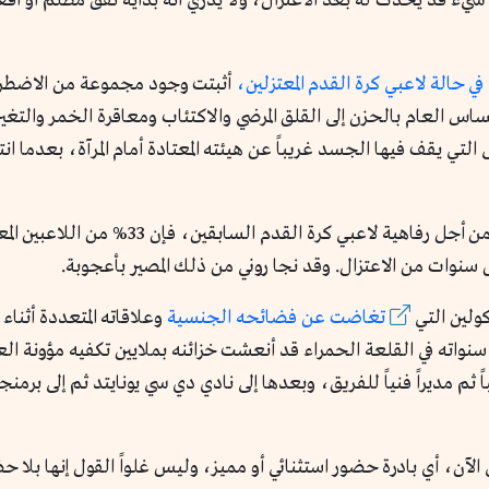
 شيء قد يحدث له بعد الاعتزال، ولا يدري أنه بداية نفق مظلم أو أفع
في حالة لاعبي كرة القدم المعتزلين،
أثبتت وجود
 التي يقف فيها الجسد غريباً عن هيئته المعتادة أمام المرآة، بعدما ان
التي أنشئت من أجل رفاهية لاعبي كرة
وقد نجا روني من ذلك المصير بأعجوبة.
كولين التي
تغاضت عن فضائحه الجنسية
وعلاقاته المتعددة أثنا
كن سنواته في القلعة الحمراء قد أنعشت خزائنه بملايين تكفيه مؤونة 
باً ثم مديراً فنياً للفريق، وبعدها إلى نادي دي سي يونايتد ثم إلى برمن
لآن، أي بادرة حضور استثنائي أو مميز، وليس غلواً القول إنها بلا حضو