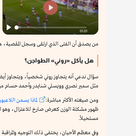
fullscreen
Play
01:20
Play
من يصدق أن الفتى الذي ارتقى وسجل المقصية، هو 
هل يأكل «روني» الطواجن؟
سؤال ندعي أنه يتجاوز روني شخصياً، ويتجاوز أيضا
مثل سمير نصري وويسلي شنايدر وأحمد حسام مي
ومن صيغته الأكثر مباشرة:
لماذا يسمن اللاعبون
ظهور مشكلة الوزن كعرض صارخ للاعتزال، وهو العرض
مستحيلاً.
وفي معظم الأحيان، يختفي ذلك التوجيه والمراقبة ال