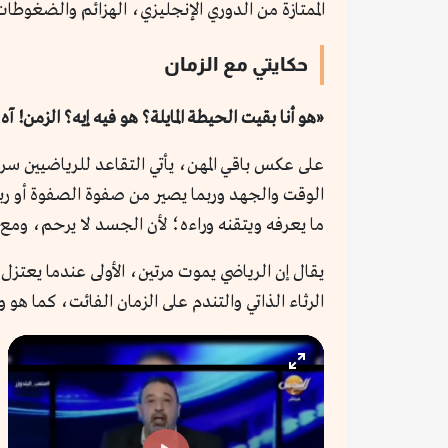
الممتازة من الدوري الإنجليزي، الهزائم والضغوطات
حكايتي مع الزمان
«هو أنا بقيت الحيطة المايلة؟ هو فيه إيه؟ الزمن
على عكس باقي المهن، يأتي التقاعد للرياضيين سريع
الوقت والجهد وربما يصير من صفوة الصفوة أو ربما 
ما يعرفه ويتقنه وراءه؛ لأن الجسد لا يرحم، ومع 
يقال إن الرياضي يموت مرتين، الأولى عندما يعتزل،
الرثاء الذاتي والتندم على الزمان الفائت، كما ه
Enter
fullscreen