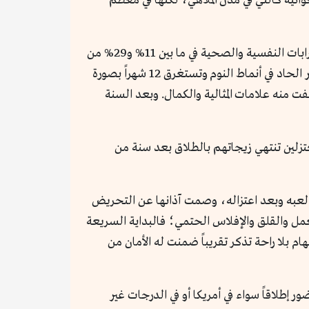
وانية كالتي في مدن الملاهي، لكنها في معظم
مجموعة من الاضطرابات النفسية والصحية في ما بين 11% و29% من
اللاعبين المعتزلين. تتراوح تلك الاضطرابات بين الإحساس العام بالحزن إلى القلق المرضي والاكتئاب ومعاقرة الخمر والتغير الحاد في أنماط النوم وتستغرق 12 شهراً بصورة
تفت منه علامات المثالية والكمال. وبعد السنة
 القدم السابقين، فإن 33% من اللاعبين المعتزلين تنتهي زيجاتهم بالطلاق بعد سنة من
ء لعبه وبعد اعتزاله، وصمت آذانها عن التحريض
العمل والقلق والإفلاس الحتمي؛ فالبداية السريعة
جهام بلا راحة تذكر تقريباً ضمنت له الأمان من
ر إطلاقاً سواء في أمريكا أو في الدرجات غير