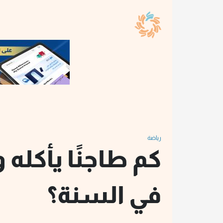
رياضة
كم طاجنًا يأكله 
في السنة؟