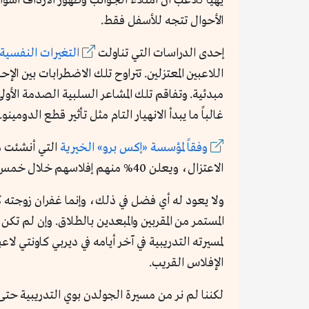
يهيأ للاعب أن امتلاء الجوانب وظهور الأرداف أسوأ
الأحوال تتجه للأسفل فقط.
إحدى الدراسات التي تناولت
التغيرات النفسية 
مبدئية. وتفاقم تلك المشاعر السلبية الصدمة الأولى
غالباً ما يبدأ الانهيار التام مثل تأثير قطع الدومينو.
وفقاً لمؤسسة «إكس برو» الخيرية
الاعتزال، ويعلن 40% منهم إفلاسهم خلال خمس سنوات من الاعتزال.
ولا يعود له أي فضل في ذلك، وإنما غفران زوجته 
المستمر من المقربين والمبعدين بالطلاق. وإن لم ت
لمسيرته التدريبية في آخر أيامه في ديربي كاونتي لاع
الإفلاس القريب.
لكننا لم نر من مسيرة الجولدن بوي التدريبية حتى ا