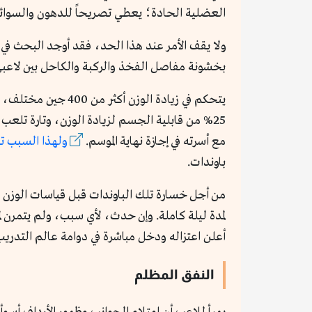
العضلية الحادة؛ يعطي تصريحاً للدهون والسوائ
ولا يقف الأمر عند هذا الحد، فقد أوجد البحث في 
بخشونة مفاصل الفخذ والركبة والكاحل بين لاعبي ك
يتحكم في زيادة الوزن أكثر من 400 جين مختلف،
مع أسرته في إجازة نهاية الموسم.
ولهذا السبب تح
باوندات.
من أجل خسارة تلك الباوندات قبل قياسات الوزن ال
لمدة ليلة كاملة. وإن حدث، لأي سبب، ولم يتمرن ل
أعلن اعتزاله ودخل مباشرة في دوامة عالم التدر
النفق المظلم