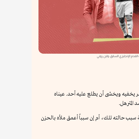
القدم الإنجليزي السابق، واين روني
ا لأمر يخفيه ويخشى أن يطلع عليه أحد. عيناه
المترهل.
ة سبب حالته تلك، أم إن سبباً أعمق ملأه بالحزن