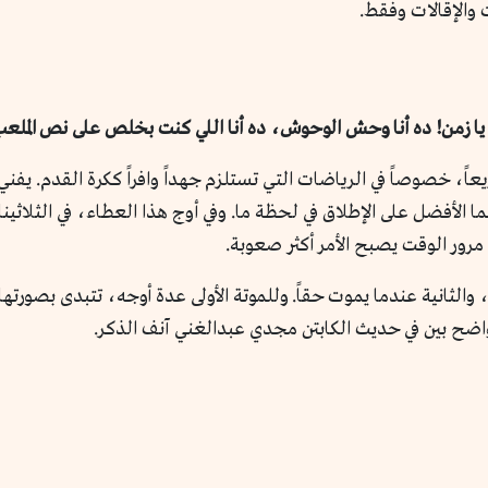
 والإقالات وفقط.
! آه يا زمن! ده أنا وحش الوحوش، ده أنا اللي كنت بخلص على نص الم
اً، خصوصاً في الرياضات التي تستلزم جهداً وافراً ككرة القدم. يفني
الأفضل على الإطلاق في لحظة ما. وفي أوج هذا العطاء، في الثلاثينات
مرور الوقت يصبح الأمر أكثر صعوبة.
 والثانية عندما يموت حقاً. وللموتة الأولى عدة أوجه، تتبدى بصورتها
و واضح بين في حديث الكابتن مجدي عبدالغني آنف الذكر.