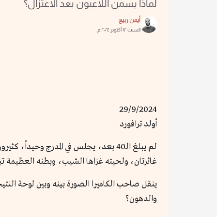
لماذا يسمن اللاعبون بعد الاعتزال؟
أيمن ربيع
السبت ١٢ أكتوبر ٢٠٢٤ م
29/9/2024
أولد ترافورد
لم يبلغ الـ40 بعد، يجلس في المدرج وحيد
غائرتان، ولحيته غزاها الشيب، وبطنه العظيمة ت
ينقل صاحب الكاميرا الصورة بينه وبين لوحة النتيج
والدهون؟