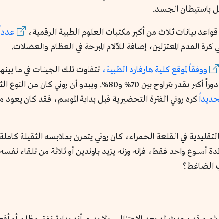
ل باستيطان الجسد.
قواعد بيانات ثلاث من أكبر مكتبات العلوم الطبية الرقمية،
عدداً
رة القدم المعتزلين، إضافة للآلام المبرحة في العظام والعضلات.
ووفقاً لموقع كلية هارفارد الطبية،
تتفاوت تلك الجينات في ما بينها
25% من قابلية الجسم لزيادة الوزن، وتارة تلعب دوراً أكبر بقدر يترا
ديداً
كره روني الفترة التحضيرية قبل بداية الموسم، فقد كان يعود م
تقليدية في القلعة الحمراء، كان روني يتمرن بملابسه الثقيلة كاملة 
مدة أسبوع واحد فقط، فإنه وزنه يزيد باوندين أو ثلاثة من تلقاء نف
يب الضاغط؟