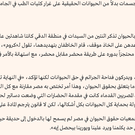
جسمات بدلاً من الحيوانات الحقيقية على غرار كليات الطب في الجامع
 بالحيوان تذكر اثنتين من السيدات في منطقة الدقي كانتا شاهدتي
عدهن على اتخاذ موقف، قام الخاطفان بتهديدهما، تقول لـ«كروم»، «ا
جزاً بدوره على طريقة محضر مقابل محضر، مع استهانة بالأمر في 
يدركون فداحة الجرائم في حق الحيوانات لكنها تؤكد، «في النهاية 
 ما يتعلق بحقوق الحيوان، وهذا أمر تختص به مصر مقارنة مع كل ال
لمصريين القدماء كانت في مقدمة الحضارات التي وضعت دساتير لحما
عيات حقوق الحيوان في مصر لم يسمح لها بالدخول إلى حديقة حيوا
د يكلمنا ويرد علينا ويورينا بيحصل إيه».