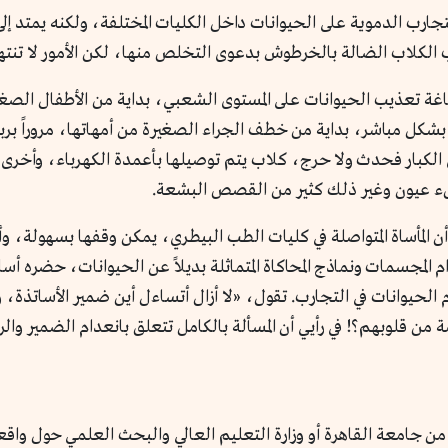
ارب الدموية على الحيوانات داخل الكليات المختلفة، ولكنه يمتد إل
ب الكلاب الضالة بالخرطوش بدعوى التخلص منها، لكن الأمور لا تنته
بشكل مباشر، بداية من خطف الجراء الصغيرة من أمهاتها، مروراً بربط
بار فحدث ولا حرج، كلاب يتم توصيلها بأعمدة الكهرباء، وأخرى يتم رشه
ء عيون وغير ذلك كثير من القصص البشعة.
ن المأساة المتواصلة في كليات الطب البيطري، يمكن وقفها بسهولة، وأ
م المجسمات ونماذج المحاكاة المتماثلة بديلاً عن الحيوانات، حضره 
 الحيوانات في التجارب. تقول، «لا أزال أتساءل أين ضمير الأساتذة، 
 من قلوبهم؟! في رأيي أن المسألة بالكامل تتعلق بانعدام الضمير والر
 من جامعة القاهرة أو وزارة التعليم العالي والبحث العلمي حول و