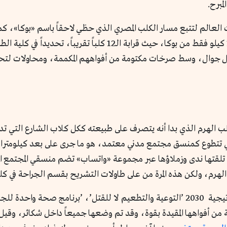
مبرح.
العالم لتتبع مسار الكلب المصري الذي حظي لاحقاً باسم «بوكا»، 
وابتسامات وأحضان، كانت المفارقة تقبع بعد 11.5 كيلو فقط من بوكا، حي
ل جوال، وسط صرخات مكتومة من أفواههم المكممة، ومحاولات لتحريك
الهرم الذي بدا أنه يتصرف على طبيعته ككل كلاب الشارع التي تدف
التي تتطوع كمنسق مجتمع مدني معتمد، هو ما جرى على بعد كيلومترا
لقتها ندى وزملاؤها عبر مجموعة «واتساب» تضم منسقي المجتمع المدن
الهرم، ولكن هذه المرة من على طاولات التشريح بقسم الجراحة في كل
تقول لـ«كروم» «يتشارك المتطوعون في تطبيق استراتيجية 2030 ’التوعية والتطعيم لا للقت
 أفواهها المقيدة بقوة، وقد تم وضعها جميعاً داخل شكائر، وقيل م