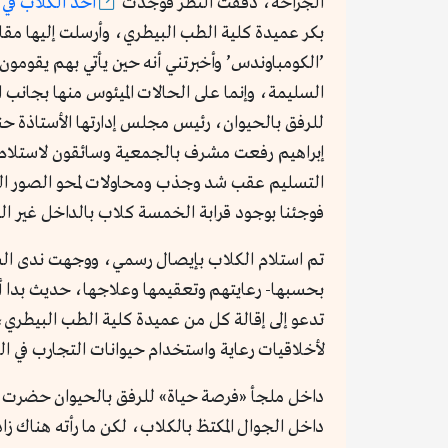
الجراحة، دققت النظر فوجدت
أحد الكلاب في
بكر عميدة كلية الطب البيطري، وأرسلت إليها مقا
’الكومباوندس’ وأخبرتني أنه حين يأتي بهم يقومون
السليمة، وإنما على الحالات الميئوس منها بجانب 
للرفق بالحيوان، رئيس مجلس إدارتها الأستاذة 
إبراهيم رفعت مشرف بالجمعية وسائقون لاستلام ا
التسليم عقب شد وجذب ومحاولات لمحو الصور التي ت
فوجئنا بوجود قرابة الخمسة كلاب بالداخل غير ال
تم استلام الكلاب بإيصال رسمي، ووجهت ندى الشكر 
بحسبها- رعايتهم وتعقيمها وعلاجها، حديث بدا أن
تدعو إلى إقالة كل من عميدة كلية الطب البيطري، 
لأخلاقيات رعاية واستخدام حيوانات التجارب في التعليم والبحث العلمي في مصر عام 4
داخل ملجأ «فرصة حياة» للرفق بالحيوان حضرت ند
داخل الجوال المكتظ بالكلاب، لكن ما رأته هناك زا