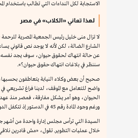
الاستجابة لكل النداءات التي تطالب باستخدام الم
لهذا تعاني «الكلاب» في مصر
لا تزال منى خليل رئيس الجمعية المصرية للرحمة
الشارع الضالة، لكن لأنه لا يوجد نص قانوني يسا
عن حالة انتهاك لحقوق حيوان، سوف يجد نفسه محت
سننظر في بلاغات انتهاك حقوق حيوان؟».
صحيح أن بعض وكلاء النيابة يتعاطفون بحسبها، و
واضح للتعامل مع الموقف، لدينا فراغ تشريعي في
الحيوان، وهو أمر يشكل مفارقة، فمصر منذ عهد ا
ورغم وجود المادة رقم 45 في الدستور إذ تتكفل الدولة بحماية كل الحيوانات بكل أشكالها، لكن لا قانون يترجم المادة على أرض الواقع».
السيدة التي ترأس مجلس إدارة واحدة من أشهر جم
خلال عمليات التطوير. تقول، «مش قادرين نلاقي ح