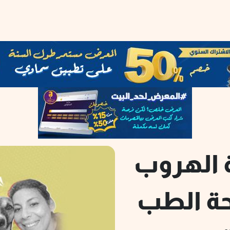
 الهروب
حة الطب