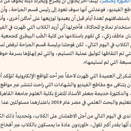
 الصورة يحتضر
، بينما آخر يحاول أن يصرخ ويحرك ذيله بخوف من دا
طع الفيديو، فوعدتني أنها سوف تعود إلى رئيس قسم الجراحة، وأن تلك
 باستضافتهم لعدة أيام قبل أن يعيدوا توزيعها على أماكن أخرى، وأ
استخدام نماذج المحاكاة، فأخبرتها أني أريد الكلاب التي ظهرت في ا
حنان عاطف زكي، كي تقوم باستلامها من كلية الطب البيطري كجمعي
لكلاب في اليوم التالي، لكن فوجئنا برئيسة قسم الجراحة ترفض تس
م التقاطها لتوثيق عملية التسليم، والتي تم إنهاؤها بسرعة خوفاً م
سبعة التي تم تسليمها».
إلى العميدة التي ظهرت لاحقاً عبر أحد المواقع الإلكترونية لتؤكد 
 يتنافى مع مقاطع الفيديو والشهادات التي راحت تنتشر عبر مواقع ا
والدكتورة خديجة جعفر الأستاذ المتفرغ بكلية العلوم جامعة القاهر
201 باعتبارهما مسئولتين عما يجري بحق الحيوانات في الكلية.
ى في اليوم التالي من أجل الاطمئنان على الكلاب، وتحديداً ذلك 
د ألمها بقدر أكبر تقول، «الموردون عادة ما يمسكون بالكلاب عبر أفخا