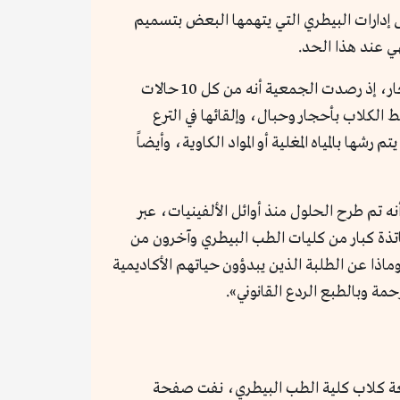
ى إدارات البيطري التي يتهمها البعض بتسميم
ي عند هذا الحد.
بحسب منى خليل فإن هناك حالة عامة من استساغة تعذيب الحيوانات على المستوى الشعبي، بداية من الأطفال الصغار، إذ رصدت الجمعية أنه من كل 10 حالات
 الكلاب بأحجار وحبال، وإلقائها في الترع
ا بالمياه المغلية أو المواد الكاوية، وأيضاً
نه تم طرح الحلول منذ أوائل الألفينيات، عبر
أساتذة كبار من كليات الطب البيطري وآخرون من
وماذا عن الطلبة الذين يبدؤون حياتهم الأكاديمية
حمة وبالطبع الردع القانوني».
اقعة كلاب كلية الطب البيطري، نفت صفحة