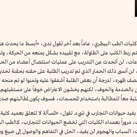
ليات الطب البيطري، عاماً بعد آخر تقول ندى، «أبسط ما يحدث هنا
تم ربط الكلب على الطاولة، مع تقييده بشكل يمنعه من الحركة، وتقي
ب بنحو 500 شكة في ست ساعات، لن أتحدث عن التدريب على عمليات استئصال أعضاء 
 لن أنسى ذلك الحمار الذي تم تدريب الطلبة على حقنه بحقنة تخدي
ف ظهره، لدرجة أن بعض الطلبة أشفقوا عليه وتمنوا لو تم منحه بع
 بالصدمة والخوف، لكنهم يخشون الاعتراض خوفاً على مستقبلهم، 
طلبة معاً للمطالبة باستخدام المجسمات، فسوف يكون لمطالبتهم صدى
يفيد حيوانات التجارب في شيء. تقول، «المسألة لا تتعلق بعميد كلية،
 مروراً بعمداء الكليات التي تخضع الحيوانات للتجارب، كالطب ال
ت، السباب والهجوم لن يفيد، الحل في التفاهم والوصول إلى صيغ وبر