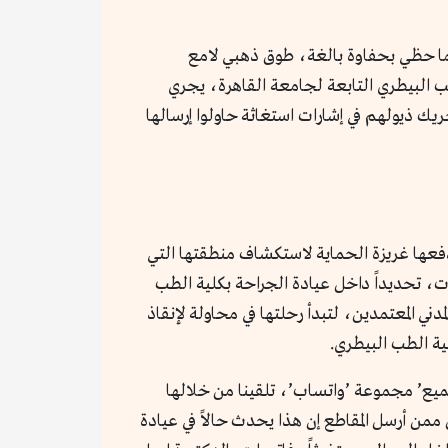
كما حظي بحفاوة بالغة، طوق ذهبي لامع
ث قرابة الـ12 كلباً تقريباً، تحديداً في كلية الطب البيطري التابعة لجامعة القاهرة، يجري
 ذيولهم في إشارات استغاثة حاولوا إرسالها
عها غريزة الحماية لاستكشاف منطقتها التي
ت، تحديداً داخل عيادة الجراحة بكلية الطب
ي المعتمدين، لتبدأ رحلتها في محاولة لإنقاذ
ية الطب البيطري.
ل’، ’برنامج صحة واحدة للجميع’ مجموعة ’واتساب’، تلقينا من خلالها
من أرسل المقاطع إن هذا يحدث حالاً في عيادة