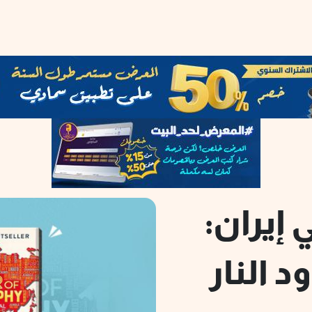
 إيران:
د النار