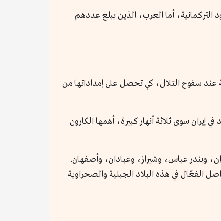
د التركمانية، أما العرب، الذين يبلغ عددهم
انية عند سفوح التلال، كي تحصل على إمداداتها من
ه للري. ولا يوجد في إيران سوى ثلاثة أنهار كبيرة، أهمها الكارون
هران، وبندر عباس، وشيراز، وعبادان، وأصفهان.
واصل الفعّال في هذه البلاد الجبلية والصحراوية