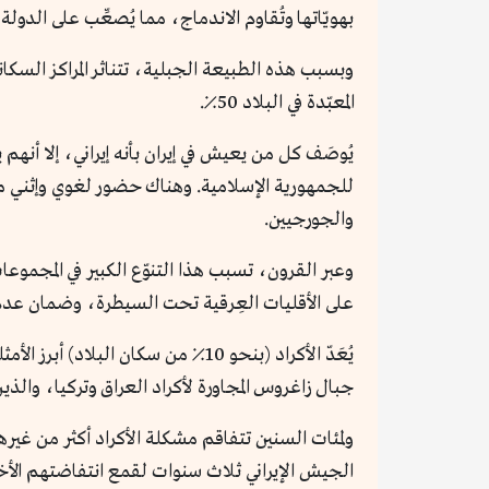
بهويّاتها وتُقاوم الاندماج، مما يُصعِّب على الدول
وبسبب هذه الطبيعة الجبلية، تتناثر المراكز السكان
المعبّدة في البلاد 50٪.
للجمهورية الإسلامية. وهناك حضور لغوي وإثني مت
والجورجيين.
وعبر القرون، تسبب هذا التنوّع الكبير في المجموع
على الأقليات العِرقية تحت السيطرة، وضمان عدم 
يُعَدّ الأكراد (بنحو 10٪ من سكان
جبال زاغروس المجاورة لأكراد العراق وتركيا، والذين 
ولمئات السنين تتفاقم مشكلة الأكراد أكثر من غيره
الجيش الإيراني ثلاث سنوات لقمع انتفاضتهم الأخيرة،