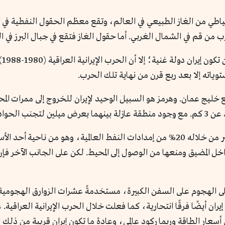
حتياطي من الغاز الطبيعي في العالم، وتقع معظم الحقول النفطية في ال
من قم في الشمال الغربي. أما حقول الغاز فتقع في جبال البرز في ا
وبن
وياته إلا بعد ربع قرن من نهاية تلك الحرب.
خليج عمان. وهرمز هو السبيل الوحيد لإيران للخروج إلى ممرات المح
ومضيق هرمز بالنسبة لإيران سلاح ذو حدين.، تعبر من خلاله 20% من إمدادات النفط العا
اخل المضيق ومنعها من الوصول إلى المحيط. لكن على الجانب الآخر فإ
 على الهجوم على السفن الكبيرة، مستخدمةً عشرات الزوارق الهجوم
أيضًا فرقًا انتحارية، كما فعلت خلال الحرب الإيرانية العراقية. 
 أسعار الطاقة وربما ركود عالمي، وعادة ما تكون إيران قريبة من ذل