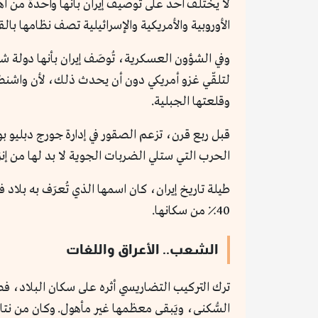
لا يختلف أحد على توصيف إيران بأنها واحدة من أه
الأوروبية والأمريكية والإسرائيلية تصف نظامها با
وفي الشؤون العسكرية، تُوصَف إيران بأنها دولة شبه
لتلقّي غزو أمريكي دون أن يحدث ذلك، لأن واشنطن ف
وقلعتها الجبلية.
قبل ربع قرن، تزعم الصقور في إدارة جورج دبليو
الحرب التي ستلي الضربات الجوية لا بد لها من إنز
40٪ من سكانها.
الشعب.. الأعراق واللغات
ترك التركيب التضاريسي أثره على سكان البلاد، فطب
السُّكنى، ويَبقى معظمها غير مأهول. وكان من نتا