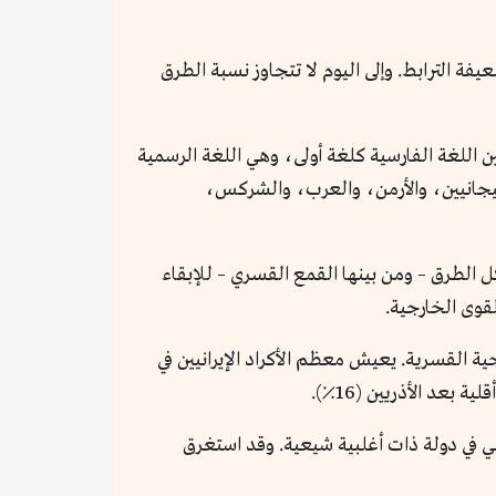
فة الترابط. وإلى اليوم لا تتجاوز نسبة الطرق
يراني، إلا أنهم ينتمون إلى جماعات عِرقية مختلفة، فيتحدث حوالي 60٪ من الإيرانيين اللغة الفارسية كلغة أولى، وهي اللغة الرسمية
ربيجانيين، والأرمن، والعرب، والشركس،
كل الطرق – ومن بينها القمع القسري – للإبقاء
قوى الخارجية.
الإدماجية القسرية. يعيش معظم الأكراد الإيرانيين في
بعد الأذريين (16٪).
ُني في دولة ذات أغلبية شيعية. وقد استغرق