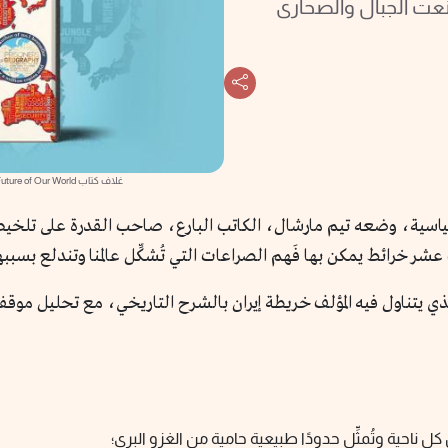
نعت الجبال والصحارى
غلاف كتاب The Power of Geography: Ten Maps That Reveal the Future of Our World
سياسية، وضعه تيم مارشال، الكاتب البارع، صاحب القدرة على تلخيص
 عشر خرائط يمكن بها فَهم الصراعات التي تُشكِّل عالمنا وتندلع بسببه
لذي يتناول فيه المؤلف خريطة إيران بالشرح التاريخي، مع تحليل موقف
ن كل ناحية وتُمثِّل حدودًا طبيعية حامية من الغزو البري؛