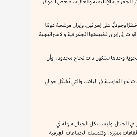
الجغرافية الإقليمية والعالمية، فبعض الدوائر
ًا وجوديًّا على إسرائيل. وإيران مرشحة دومًا
وات إلى إيران لطبيعتها الجغرافية والاستراتيجية
ة الجوية وحدها ستكون ذات نجاح محدود، وأن
ُغيِّر اسمها إلى إيران إلا عام 1935، في محاولة لتمثيل الأقليات غير الفارسية في البلاد، والتي تُشكِّل حوالي
ين في الجبال. وليست كل الجبال سهلة في
 ثقافات مميّزة، وتتمسك الجماعات العِرقية