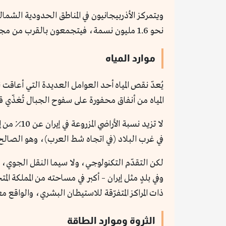
ويتمركز الأذربيجانيون في المناطق الحدودية الشم
نحو 1.6 مليون نسمة، فيتجمعون بالقرب من مجرى شط العرب قبالة العراق، وعلى جُزر صغيرة في الخليج.
موارد المياه
يُعدّ نقص المياه أحد العوامل العديدة التي أعاقت 
المياه من أنفاق محفورة على سفوح الجبال تُغذّي ق
لا تزيد ن
في غرب البلاد (في اتجاه شط العرب)، وهو الصالح
لكن التقدّم التكنولوجي، ولا سيما النقل الجوي، 
وفي بلدٍ مثل إيران – أكبر في مساحته من المملكة ا
ذات المراكز المتفرّقة للاستيطان البشري، والواقع 
الثروة وموارد الطاقة