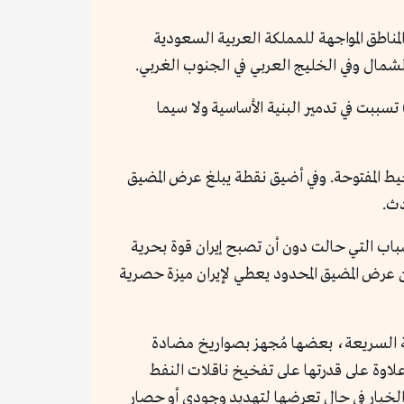
مناطق المواجهة للمملكة العربية السعودية
لشمال وفي الخليج العربي في الجنوب الغربي.
اء على هذه الثروات المتعددة كان من المفترض أن تكون إيران دولة غنية؛ إلا أن الحرب الإيرانية العراقية (1980-1988) تسببت في تدمير البنية الأساسية ولا سيما
يط المفتوحة. وفي أضيق نقطة يبلغ عرض المضيق
لمية، وهو من ناحية أحد الأسباب التي حالت دون أن تصبح إيران قوة بحرية
ن عرض المضيق المحدود يعطي لإيران ميزة حصرية
ية السريعة، بعضها مُجهز بصواريخ مضادة
علاوة على قدرتها على تفخيخ ناقلات النفط
ك الخيار في حال تعرضها لتهديد وجودي أو حصار