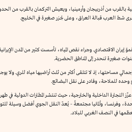
الية بالقرب من أذربيجان وأرمينيا، ويعيش التركمان بالقرب من الحدو
نموّ إيران الاقتصادي. وجراء نقص المياه، تأسست كثير من المدن الإير
نوات صغيرة تنحدر إلى المناطق الحضرية.
سبة الأراضي المزروعة في إيران عن 10٪ من إجمالي مساحتها، إذ لا تتلقى أكثر من ثلث أراضيها ميا
 وحده للملاحة، وقادر على نقل البضائع.
عزّز التجارة الداخلية والخارجية، حيث تنتشر المطارات الدولية في ط
لمتحدة، وفرنسا، وألمانيا مجتمعةً – يُعدّ النقل الجوي أفضل وسيلة للت
معظمها في النصف الغربي للبلاد.