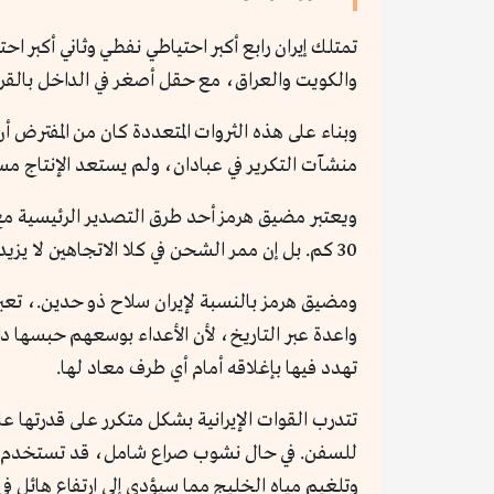
تمتلك إيران رابع أكبر احتياطي نفطي وثاني أكبر ا
والكويت والعراق، مع حقل أصغر في الداخل بالقرب 
منشآت التكرير في عبادان، ولم يستعد الإنتاج مست
ويعتبر مضيق هرمز أحد طرق التصدير الرئيسية مع 
30 كم. بل إن ممر الشحن في كلا الاتجاهين لا يزيد عن 3 كم. مع وجود منطقة عازلة بينهما بعرض ميلين لتجنب الحوادث.
واعدة عبر التاريخ، لأن الأعداء بوسعهم حبسها د
تهدد فيها بإغلاقه أمام أي طرف معاد لها.
تتدرب القوات الإيرانية بشكل متكرر على قدرتها
للسفن. في حال نشوب صراع شامل، قد تستخدم إيران 
وتلغيم مياه الخليج مما سيؤدي إلى ارتفاع هائل في