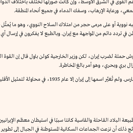
م القوى في الشرق الأوسط، وإن كانت صورتها تختلف باختلاف الدوائر 
لقمعي، ورعاية الإرهاب، وسفك الدماء في جميع أنحاء المنطقة.
 نووية أو على مرمى حجر من امتلاك السلاح النووي، وهو ما يُمثّل خطر
ي تردد دائم من المواجهة مع إيران. وبالطبع لا يفكرون في إرسال أي ق
 بوش حملة لضرب إيران، لكن وزير الخارجية كولن باول قال إن القو
ال بري وبحري، وهو أمر بالغ المخاطرة.
طيلة تاريخ إيران، كان اسمها الذي تُعرَف به بلاد فارس. ولم ت
يعة البلاد القاحلة والقاسية كانتا سببًا في استيطان معظم الإيراني
ئج ذلك أن نزعت الجماعات السكانية المستوطنة في الجبال إلى تطوير