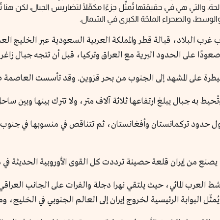
، والتي هي في حقيقتها تُمثِّل جزءًا مكمِّلًا لتضاريس الجبال، لكن هنا ت
لوسط، والصحراء الملحّة الكبرى في الشمال.
 البلاد، قبالة قطر والمملكة العربية السعودية عبر الخليج العربي
ودًا على الحدود البرية مع العراق وتركيا، قبل أن تتجه جبال زاغر
سيطرة على المشهد إلى الجنوب من بحر قزوين. وقد تأسست العاصمة ط
ى طول حدود تركمانستان وأفغانستان، ثم تتناقص في منسوبها في جنو
شط العرب المائي، حيث يلتقي نهرا دجلة والفرات على الجانب العراقي 
ثّل البوابة الرئيسية لخروج إيران إلى العالم الجنوبي في الخليج، وم