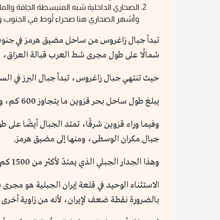
الصحاري الداخلية شبه المنبسطة الجافة والمالحة
وأشهر الصحاري هنا صحراء لُوط في الجنوب وا
تبدأ جبال زاغروس من ساحل مضيق هرمز في جنوب غرب
شمالًا على طول مجرى شط العرب قبالة العراق، صع
حيث تنتهي جبال زاغروس، تبدأ جبال البرز في ال
يبلغ طول ساحل بحر قزوين ما يتجاوز 600 كم، وتُحيط به جبال يبلغ ارتفاعها ثلاثة آلاف متر، ولا تترك بينها وبين ساحل بحر قزوين أكثر من ٥٠ كم.
وفيما وراء قزوين شرقًا، تمتد الجبال أيضًا عل
جبال مكران الوسطى، ومنها إلى مضيق هرمز.
وهذا الجدار الجبلي الذي يمتدّ لأكثر من 1500 كم يصنع من إيران قلعة حصينة ترددت كل القوى الأوروبية الحديثة في مغامرة العدوان عليها.
الاستثناء الوحيد في قلعة إيران الجبلية هو مجرى 
بالضرورة نقطة ضعف لإيران، لأنه من زاوية أخرى يُم