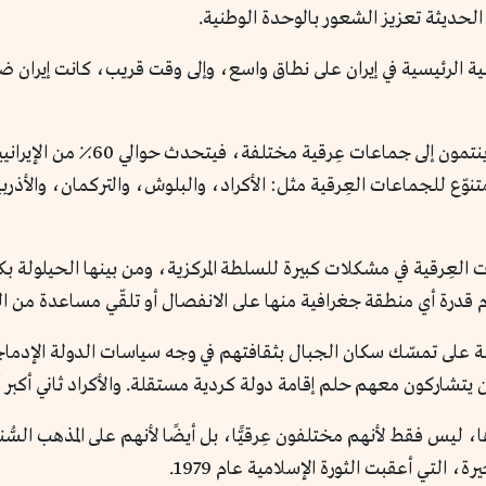
ة الحديثة تعزيز الشعور بالوحدة الوطنية.
ية الرئيسية في إيران على نطاق واسع، وإلى وقت قريب، كانت إيران ضعي
يُوصَف كل من يعيش في إيران بأنه إ
نوّع للجماعات العِرقية مثل: الأكراد، والبلوش، والتركمان، والأذ
ات العِرقية في مشكلات كبيرة للسلطة المركزية، ومن بينها الحيلولة ب
قدرة أي منطقة جغرافية منها على الانفصال أو تلقّي مساعدة من ال
 البلاد) أبرز الأمثلة على تمسّك سكان الجبال بثقافتهم في وجه سياسات الدولة 
يتشاركون معهم حلم إقامة دولة كردية مستقلة. والأكراد ثاني أكبر أقلية 
ا، ليس فقط لأنهم مختلفون عِرقيًّا، بل أيضًا لأنهم على المذهب السّ
 التي أعقبت الثورة الإسلامية عام 1979.