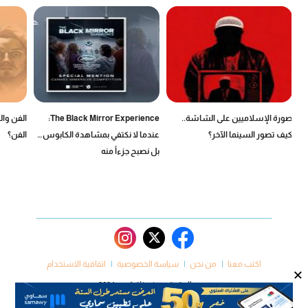
يخ
صورة الإسلاميين على الشاشة..
The Black Mirror Experience:
الفن وال
كيف تصور السينما الآخر؟
عندما لا نكتفي بمشاهدة الكابوس…
الفن؟
بل نصبح جزءاً منه
اكتب معنا
من نحن
سياسة الخصوصية
اتفاقية الاستخدام
×
جميع الحقوق محفوظة كروم 2024