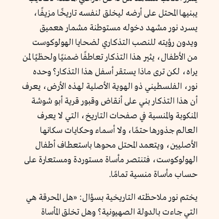
يبنيها المحتل على أرضه ليخلق لنفسه تاريخًا مزيفًا،
يسرد نور مشهد دخوله مستوطنة مشمار هعميق
ويدون رؤيته للنصب التذكاري لضحايا الهولوكوست
من الأطفال، يثير هذا التذكار تعاطفًا ضمنيًا ولحظيًا لمن
يراه، لكن ترى ماذا يستقر أسفل هذا التذكار؟ وحده
نور، الفلسطيني ذو الهوية الأصلية لهذه الأرض، يعرف
أن هذا التذكار بني على أنقاض وقبور قرية أبو شوشة
المنكوبة والمنسية في صفحات التاريخ، التي لا يعرف
العالم جذورها حتمًا، ولا أسماء وحكايات سكانها
الأصليين، ويتعمد المحتل محوها باستعطاف أطفال
الهولوكوست، فتنتصر مأساة مستوردة ومستعارة على
حساب مأساة منسية تمامًا.
يختم نور ملاحظته التاريخية بسؤال: «هل المحرقة هي
التي جاءت بالدولة الصهيونية؟ وهل تخلق المأساة