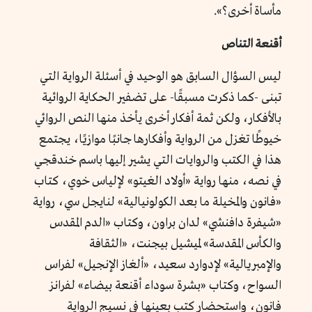
مأساة أخرى؟».
أقنعة التناص
ليس السؤال السابق هو الوحيد في أسئلة الرواية التي
تبنى -كما ذكرت مسبقًا- على تضفير الحكاية الروائية
بالأفكار، ولكن ثمة أفكار أخرى يأخذ منها النص الروائي
خيوطًا تغزل من الرواية وأفكارها جانبًا موازيًا، يجتمع
هذا في الكتب والروايات التي يشير إليها باسم خندقجي
في نصه، منها رواية «أولاد الغيتو» لإلياس خوي، كتاب
«فانون والمخيلة ما بعد الكولونيالية» لنايجل سي، رواية
«شيفرة دافنشي» لدان براون، وكتاب «الدم المقدس
والكأس المقدسة» لميشيل بيجنت، «الثقافة
والإمبريالية» لإدوارد سعيد، «ألغاز الإنجيل» لفراس
السواح، وكتاب «بشرة سوداء أقنعة بيضاء» لفرانز
فانون، واستحضار كتب بعينها في نسيج الرواية