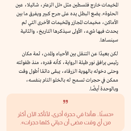
المخيمات خارج فلسطين مثل «تل الزعتر، شاتيلا، عين
الحلوة». يضع البطل يده على جرح كبير ويفرق ما بين
الأماكن، مخيمات المجازر والمخيمات الأخرى التي لم
يحدث فيها شيء، الأولى سيذكرها التاريخ، والثانية
سينساها.
لكن بعيدًا عن التنقل بين الأحياء والمدن، ثمة مكان
رئيس يرافق نور طيلة الرواية، كأنه قدره، منذ طفولته
وحتى دخوله بالهوية الزرقاء، يبقى دائمًا أطول وقت
ممكن في حجرات تسمح له بالخلو التام بنفسه،
وبالوحدة أيضًا.
«حسنًا.. هأنذا في حجرة أخرى، لأتأكد الآن أكثر
من أي وقت مضى أن حياتي كلها حجرات».