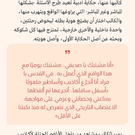
كاتبها عنها، حكاية أدبية تعيد طرح الأسئلة -بشكلها
المباشر وغير المباشر- التي يراوغها الواقع ويتهرب منها،
والكاتب اختار أن يضيّع هوية بطله ليخوض رحلتين،
واحدة داخلية والأخرى خارجية، تمتزج فيها كل شكوكه
وبحثه عن أصل الحكاية الأولى، وأصل هويته.
«أنا مشتبك يا صديقي.. مشتبك يوميًا مع
هذا الواقع الذي
أعم
ل
به.. في القدس يا
مراد أنا أتجرّع أكاذيب وأساطير ملعوبًا
بأسفل سافلها.. أتجرعها ثم ألفظها
بمناعتي وحصانتي وعزمي على مواجهة
الاغتصاب التاريخي الذي نتعرض له منذ نكبتنا
على الأقل».
يمرر الكاتب مشاهد من داخل الأراضي المحتلة لأكاذيب