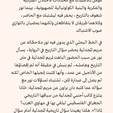
مؤمن بالاشتباك مع محددات الاحتلال السردية
والفكرية والبنية الكولونيالية للصهيونية، بينما نور
شغوف بالتاريخ، يحفر فيه ليشتبك مع الحاضر،
وكلاهما طريقان لا يتقاطعان ولكنهما يمضيان بالتوازي
صوب الاشتباك.
في الخط البحثي الذي يدون فيه نور ملاحظاته عن
مريم المجدلية يحضر سؤال التاريخ في الرواية، يسأل
نور عن سبب الحضور الباهت لمريم المجدلية في متن
التاريخ وهامشه، ثم ينبش في حقيقة أنه تم إقصاؤها
من الأناجيل عن عمد، وأنها كتبت إنجيلها الخاص لكنه
لم يصل إلى صدارة المتن، تشتبك تساؤلات نور مع
سؤاله عما كتبه دان براون عن مريم المجدلية: «لماذا
ينتزع كاتب أجنبي المجدلية من سياقها التاريخي
الجغرافي الفلسطيني ليلقي بها في مهاوي الغرب؟
لماذا؟». هكذا يعيدنا سؤال تاريخية المجدلية أمام سؤال