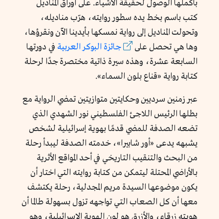
بأكملها الوصول لحقيقة الأشياء. على أوراق المناديل
كتب باسم بخط يده سطور روايته، هرّب مناديله،
وتحولت المناديل إلى رواية نمسكها بأيدينا الآن ونقرؤها،
وها هي تحصل على
جائزة البوكر العربية
في دورتها
السابعة عشرة، وهذه سيرة ذاتية مختصرة جدًا لرحلة
كتابة رواية «قناع بلون السماء».
عبر زمنين سرديين وحكايتين متوازيتين تمضي الرواية مع
بطلها الرئيس اللاجئ الفلسطيني نور الشهدي الذي
تضعه الصدفة للمضي قدمًا بهوية إسرائيلية لشخص
يشبهه يدعى «أور شابيرا»، خدمته الصدفة ليبدأ رحلة
من البحث والتنقيب التاريخي في أحد المواقع الأثرية
بالأراضي المحتلة ليتمكن من كتابة روايته التي اختار أن
يكون موضوعها السيدة مريم المجدلية، رحلة يكتشف
معها أن كل الصعاب التي تواجهه تزول بسهولة طالما أن
هويته زرقاء، والأزرق هو لون الهوية الإسرائيلية، وهو