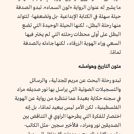
ما يشير له عنوان الرواية «لون السماء». تبدو الصدفة
حيلة سهلة في الكتابة الإبداعية -بل وتضعفها- لتتولد
منها رحلة البطل، لكنها الحيلة الوحيدة التي تضع
البطل على أولى محطات رحلته التي لم يختر فيها
السعي وراء الهوية الزرقاء، لكنها جاءته بالصدفة
تمامًا.
متون التاريخ وهوامشه
تبدو رحلة البحث عن مريم المجدلية، والرسائل
والتسجيلات الصوتية التي يراسل بها نور صديقه مراد
في سجنه حكاية بعيدة عما ننتظره من رواية عن الهوية
الفلسطينية، لكن الأمر ليس ببعيد تمامًا، بل إنه
اختصار للفكرة التي يطرحها الراوي في التناقض بين
الصديقين نور ومراد، فالأخير سجين -مثل الكاتب-