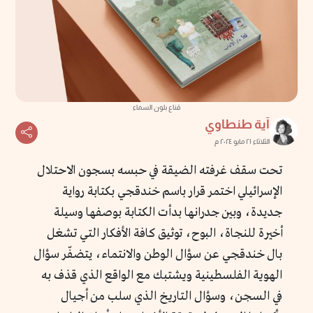
قناع بلون السماء
آية طنطاوي
الثلاثاء ٢١ مايو ٢٠٢٤ م
تحت سقف غرفته الضيقة في حبسه بسجون الاحتلال
الإسرائيلي اختمر قرار باسم خندقجي بكتابة رواية
جديدة، وبين جدرانها بدأت الكتابة بوصفها وسيلة
أخيرة للنجاة، البوح، توثيق كافة الأفكار التي تشغل
بال خندقجي عن سؤال الوطن والانتماء، يتضفّر سؤال
الهوية الفلسطينية ويشتبك مع الواقع الذي قذف به
في السجن، وسؤال التاريخ الذي سلب من أجيال