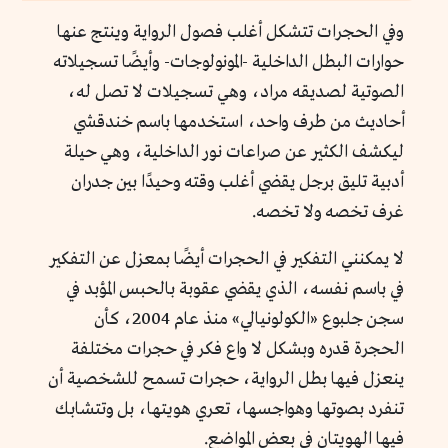
وفي الحجرات تتشكل أغلب فصول الرواية وينتج عنها
حوارات البطل الداخلية -المونولوجات- وأيضًا تسجيلاته
الصوتية لصديقه مراد، وهي تسجيلات لا تصل له،
أحاديث من طرف واحد، استخدمها باسم خندقشي
ليكشف الكثير عن صراعات نور الداخلية، وهي حيلة
أدبية تليق برجل يقضي أغلب وقته وحيدًا بين جدران
غرف تخصه ولا تخصه.
لا يمكنني التفكير في الحجرات أيضًا بمعزل عن التفكير
في باسم نفسه، الذي يقضي عقوبة بالحبس المؤبد في
سجن جلبوع «الكولونيالي» منذ عام 2004، كأن
الحجرة قدره وبشكل لا واع فكر في حجرات مختلفة
ينعزل فيها بطل الرواية، حجرات تسمح للشخصية أن
تنفرد بصوتها وهواجسها، تعري هويتها، بل وتتشابك
فيها الهويتان في بعض المواضع.