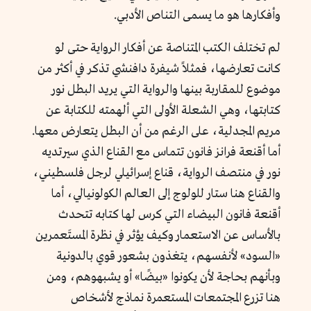
وأفكارها هو ما يسمى التناص الأدبي.
لم تختلف الكتب المتناصة عن أفكار الرواية حتى لو
كانت تعارضها، فمثلاً شيفرة دافنشي تذكر في أكثر من
موضوع للمقاربة بينها والرواية التي يريد البطل نور
كتابتها، وهي الشعلة الأولى التي ألهمته للكتابة عن
مريم المجدلية، على الرغم من أن البطل يتعارض معها.
أما أقنعة فرانز فانون تتماس مع القناع الذي سيرتديه
نور في منتصف الرواية، قناع إسرائيلي لرجل فلسطيني،
والقناع هنا ستار للولوج إلى العالم الكولونيالي، أما
أقنعة فانون البيضاء التي كرس لها كتابه تتحدث
بالأساس عن الاستعمار وكيف يؤثر في نظرة المستَعمرين
«السود» لأنفسهم، يتغذون بشعور قوي بالدونية
وبأنهم بحاجة لأن يكونوا «بيضًا» أو يشبهوهم، ومن
هنا تزرع المجتمعات المستعمرة نماذج لأشخاص