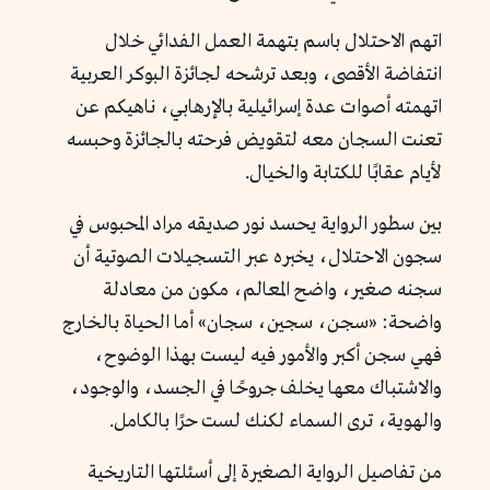
اتهم الاحتلال باسم بتهمة العمل الفدائي خلال
انتفاضة الأقصى، وبعد ترشحه لجائزة البوكر العربية
اتهمته أصوات عدة إسرائيلية بالإرهابي، ناهيكم عن
تعنت السجان معه لتقويض فرحته بالجائزة وحبسه
لأيام عقابًا للكتابة والخيال.
بين سطور الرواية يحسد نور صديقه مراد المحبوس في
سجون الاحتلال، يخبره عبر التسجيلات الصوتية أن
سجنه صغير، واضح المعالم، مكون من معادلة
واضحة: «سجن، سجين، سجان» أما الحياة بالخارج
فهي سجن أكبر والأمور فيه ليست بهذا الوضوح،
والاشتباك معها يخلف جروحًا في الجسد، والوجود،
والهوية، ترى السماء لكنك لست حرًا بالكامل.
من تفاصيل الرواية الصغيرة إلى أسئلتها التاريخية