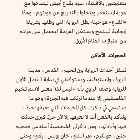
يتعايشون بالأقنعة، سود بقناع أبيض ليتماهوا مع
هوية المستعمر ويتخلوا بالتدريج عن هويتهم، وهذا
«القناع» هو حيلة بطل الرواية التي وظفها بطريقة
إيجابية ليندمج ويستغل الفرصة ليحصل على مراده
من امتيازات القناع الأزرق.
الحجرات.. الأماكن
تتنقل أحداث الرواية بين المخيم، القدس، مدينة
البيرة، والمستوطنة، ويستوقفني في بداية الفصل الأول
للرواية وصف الراوي بأنه «ليس ثمّة معنى لاسم المخيم
الفلسطيني إلا عندما ترتكب فيه المجزرة» وهو ما
يستدعي في ذاكرتنا كل المخيمات التي نعرفها جيدًا،
ونتأكد بالفعل أننا لا نعرفها إلا لأن حربًا كبرى حدثت
فيها وأبادتها، ومن ذاكرتي الشخصية أستدعي «مخيم
جنين، طولكرم، دير البلح، خان يونس، رفح» وحتى