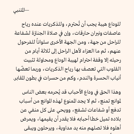
—المتنبي
للوداع هيبة يجب أن تُحترم، وللذكريات عنده رياح
عاصفات ونيران حارقات، وإن في صلاة الجنازة لشفاعة
للراحل من جهة، ومن الجهة الأخرى سلواناً للمَرحول
عنهم، ثم ما العزاء لأهل الراحل إلى ثلاثة أيام من
رحيله إلا وقفة احترام لهيبة الوداع ومحاولة تثبيت
القلوب التي تعصف بها رياح الذكريات، وربما تعضّها
أنياب الحسرة والندم، وكم من حسرات في بطون المقابر.
وهذا الحق في وداع الأحباب قد يُحرمه بعض الناس
لموانع تمنع، ثم لا يجد الممنوع لهذه الموانع من أسباب
تدفع أو شفاعات تشفع، وويحي على كل منفي عن
بلاده تميل خطا أحبابه فلا يقدر أن يقيمها، ويمرض
أهلوه فلا تصلهم منه يد مداوية، ويرحلون ويبقى