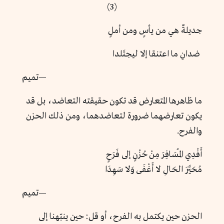
(3)
جديلةٌ هي من يأسٍ ومن أملٍ
ضدانِ ما اعتنقا إلا ليجتَلدا
—تميم
ما ظاهرها المتعارض قد تكون حقيقته التعاضد، بل قد
يكون تعارضهما ضرورة لتعاضدهما، ومن ذلك الحزن
والفرح.
أَفْدِي المُسَافِرَ مِنْ حُزْنٍ إلى فَرَحٍ
مُحَيَّرَ الحَالِ لا أَغْفَى وَلا سَهِدَا
—تميم
الحزن حين يكتمل به الفرح، أو قل: حين ينبّهنا إلى