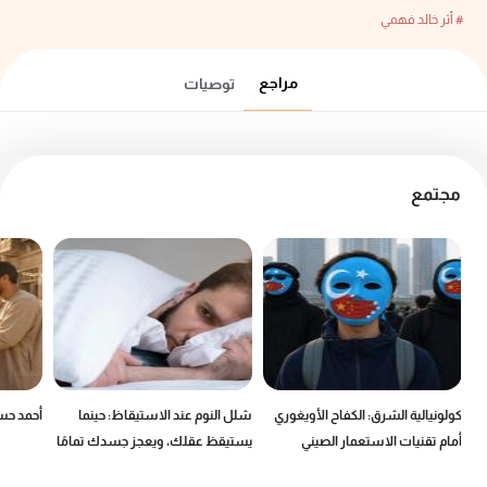
# أثر خالد فهمي
مراجع
توصيات
مجتمع
كولونيالية الشرق: الكفاح الأويغوري
شلل النوم عند الاستيقاظ: حينما
أحمد حسن
أمام تقنيات الاستعمار الصيني
يستيقظ عقلك، ويعجز جسدك تمامًا