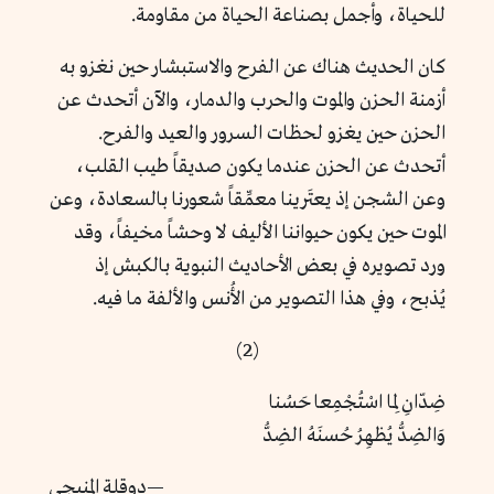
للحياة، وأجمل بصناعة الحياة من مقاومة.
كان الحديث هناك عن الفرح والاستبشار حين نغزو به
أزمنة الحزن والموت والحرب والدمار، والآن أتحدث عن
الحزن حين يغزو لحظات السرور والعيد والفرح.
أتحدث عن الحزن عندما يكون صديقاً طيب القلب،
وعن الشجن إذ يعتَرينا معمِّقاً شعورنا بالسعادة، وعن
الموت حين يكون حيواننا الأليف لا وحشاً مخيفاً، وقد
ورد تصويره في بعض الأحاديث النبوية بالكبش إذ
يُذبح، وفي هذا التصوير من الأُنس والألفة ما فيه.
(2)
ضِدّانِ لِما اسْتُجْمِعا حَسُنا
وَالضِدُّ يُظهِرُ حُسنَهُ الضِدُّ
—دوقلة المنبجي