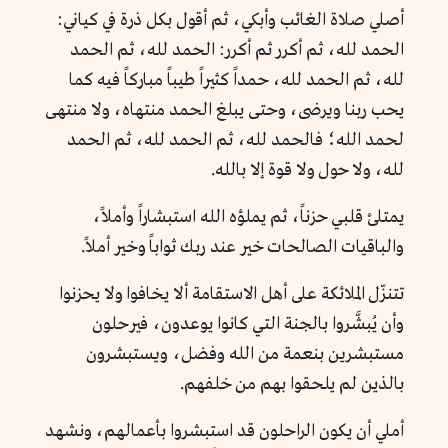
أصلي صلاة الغائب وأبكي، ثم أقول بكل ذرة في كياني:
الحمد لله، ثم أكرر ثم أكرر: الحمد لله، ثم الحمد
لله، ثم الحمد لله، حمداً كثيراً طيباً مباركاً فيه كما
يحب ربنا ويرضى، وحتى يبلغ الحمد منتهاه، ولا منتهى
لحمد الله؛ فالحمد لله، ثم الحمد لله، ثم الحمد
لله، ولا حول ولا قوة إلا بالله.
يمتلئ قلبي حزناً، ثم يملؤه الله استبشاراً وأملاً،
والباقيات الصالحات خير عند ربك ثواباً وخير أملاً.
تتنزّل الملائكة على أهل الاستقامة ألا يخافوا ولا يحزنوا
وأن يُبشَّروا بالجنة التي كانوا يوعدون، فيرحلون
مستبشرين بنعمة من الله وفضل، ويستبشرون
بالذين لم يلحقوا بهم من خلفهم.
أملي أن يكون الراحلون قد استبشروا بأعمالهم، ونشهد