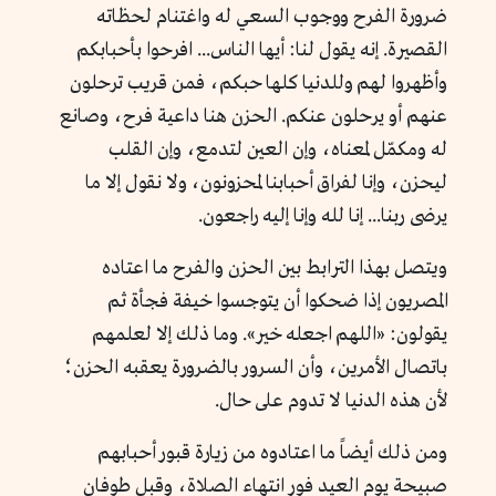
ضرورة الفرح ووجوب السعي له واغتنام لحظاته
القصيرة. إنه يقول لنا: أيها الناس... افرحوا بأحبابكم
وأظهروا لهم وللدنيا كلها حبكم، فمن قريب ترحلون
عنهم أو يرحلون عنكم. الحزن هنا داعية فرح، وصانع
له ومكمّل لمعناه، وإن العين لتدمع، وإن القلب
ليحزن، وإنا لفراق أحبابنا لمحزونون، ولا نقول إلا ما
يرضى ربنا... إنا لله وإنا إليه راجعون.
ويتصل بهذا الترابط بين الحزن والفرح ما اعتاده
المصريون إذا ضحكوا أن يتوجسوا خيفة فجأة ثم
يقولون: «اللهم اجعله خير». وما ذلك إلا لعلمهم
باتصال الأمرين، وأن السرور بالضرورة يعقبه الحزن؛
لأن هذه الدنيا لا تدوم على حال.
ومن ذلك أيضاً ما اعتادوه من زيارة قبور أحبابهم
صبيحة يوم العيد فور انتهاء الصلاة، وقبل طوفان