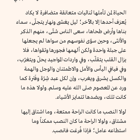
الحياة لمن تأملها ثنائيات متعانقة متضافرة لا يكاد
يُعرَف أحدها إلا بالآخر؛ ليل يغشى ونهار يتجلّى، سماء
بناها وأرض طحاها، سعى الناس شتّى، منهم الذكر
والأنثى، وحين سوّى نفوسهم من سواها لم يجعلها
على جبلة واحدة ولكن ألهمها فجورها وتقواها، فلا
يزال القلب يتقلّب، وفي واردات المواجيد يحلّ ويتغرّب،
وفي فيافي اليأس والأمل والاطمئنان والوجل والهمة
والكسل يشرق ويغرب، وإن لكل عبد شِرّة وفَترة كما
ورد عن المعصوم صلى الله عليه وسلم. ولولا هذه ما
كانت تلك، وبضدها تتمايز الأشياء.
لولا النصب ما كانت الراحة ممتعة، وما اشتاق إليها
مشتاق، ولولا الراحة ما كان النصب ممكناً وما
استطاعه عامل؛ فإذا فُرغت فانصب.