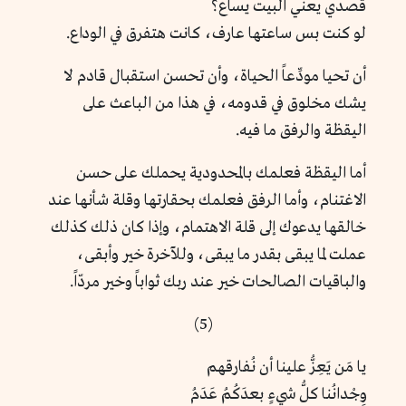
قصدي يعني البيت يساع؟
لو كنت بس ساعتها عارف، كانت هتفرق في الوداع.
أن تحيا مودِّعاً الحياة، وأن تحسن استقبال قادم لا
يشك مخلوق في قدومه، في هذا من الباعث على
اليقظة والرفق ما فيه.
أما اليقظة فعلمك بالمحدودية يحملك على حسن
الاغتنام، وأما الرفق فعلمك بحقارتها وقلة شأنها عند
خالقها يدعوك إلى قلة الاهتمام، وإذا كان ذلك كذلك
عملت لما يبقى بقدر ما يبقى، وللآخرة خير وأبقى،
والباقيات الصالحات خير عند ربك ثواباً وخير مردّاً.
(5)
يا مَن يَعِزُّ علينا أن نُفارقهم
وِجْدانُنا كلُّ شيءٍ بعدَكُمُ عَدَمُ