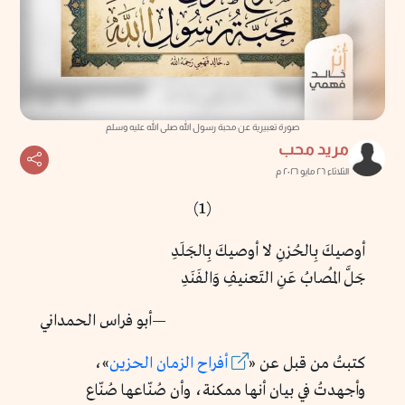
صورة تعبيرية عن محبة رسول الله صلى الله عليه وسلم
مريد محب
الثلاثاء ٢٦ مايو ٢٠٢٦ م
(1)
أوصيكَ بِالحُزنِ لا أوصيكَ بِالجَلَدِ
جَلَّ المُصابُ عَنِ التَعنيفِ وَالفَنَدِ
—
أبو فراس الحمداني
كتبتُ من قبل عن «
أفراح الزمان الحزين
»،
وأجهدتُ في بيان أنها ممكنة، وأن صُنّاعها صُنّاع