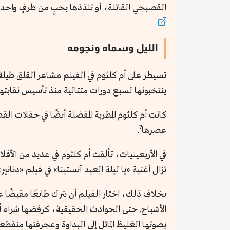
القصبجي القاتلة، أو تلذذها بحبٍ من طرفٍ واحد 
الليل وسماه ونجومه
تسيطر على أم كلثوم في الفيلم مشاعر القلق طيلة
ينتخبونها لسبع دورات متتالية منذ تأسيس نقابتهم ا
كانت أم كلثوم المطربة المفضلة أيضًا في حفلات 
7
عصرها
.
في الأربعينيات، تألقت أم كلثوم في عديد من الأف
تزال أغنية «يا ليلة العيد آنستينا» في فيلم «دناني
بخلاف ذلك، اختار الفيلم أن يترك طابعًا مقبضًا عن
الأشباح. حتى الحوادث الحقيقية، كرفضها شراء أ
بصوتها الغليظ المائل إلى البداوة وعجرفتها منقطعة