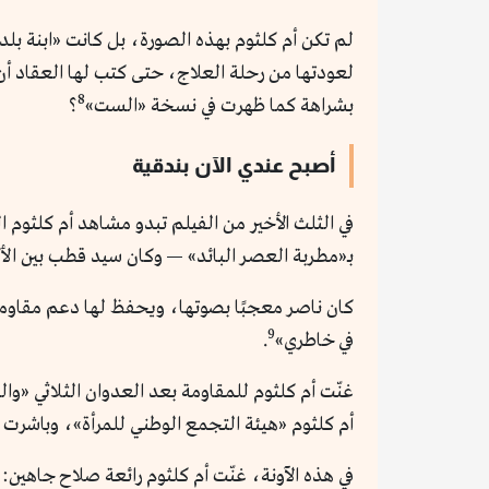
لم تكن أم كلثوم بهذه الصورة، بل كانت «ابنة بلد
لعودتها من رحلة العلاج، حتى كتب لها العقاد أن
8
بشراهة كما ظهرت في نسخة «الست»
؟
أصبح عندي الآن بندقية
في الثلث الأخير من الفيلم تبدو مشاهد أم كلثوم ا
بـ«مطربة العصر البائد» — وكان سيد قطب بين الأكث
9
في خاطري»
.
غنّت أم كلثوم للمقاومة بعد العدوان الثلاثي «وا
أم كلثوم «هيئة التجمع الوطني للمرأة»، وباشرت ح
في هذه الآونة، غنّت أم كلثوم رائعة صلاح جاهين: