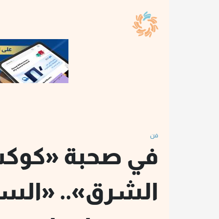
فن
في صحبة «كوك
الشرق».. «الست