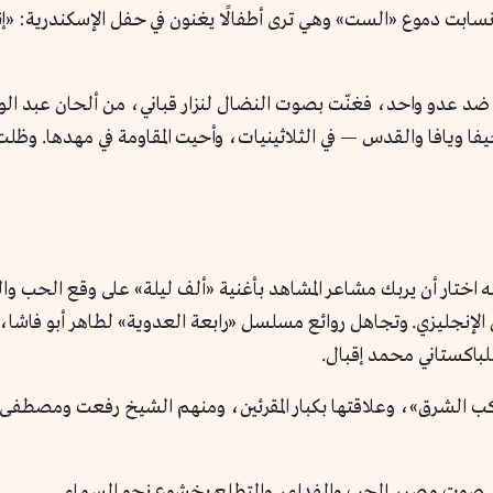
ا يوم لمن يفتدي مصرًا» عام 1969. وقد انسابت دموع «الست» وهي ترى أطفالًا يغنون في حفل ال
د عدو واحد، فغنّت بصوت النضال لنزار قباني، من ألحان عبد الوه
ويافا والقدس — في الثلاثينيات، وأحيت المقاومة في مهدها. وظلت
 اختار أن يربك مشاعر المشاهد بأغنية «ألف ليلة» على وقع الحب والف
لإنجليزي. وتجاهل روائع مسلسل «رابعة العدوية» لطاهر أبو فاشا، وندا
لباكستاني محمد إقبال.
ب الشرق»، وعلاقتها بكبار المقرئين، ومنهم الشيخ رفعت ومصطفى إ
… صوت مصر، الحب والفداء، والتطلع بخشوع نحو السماء.