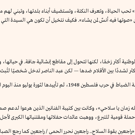
» تحب الحياة، وتعرف النكتة، وتستضيف أبناء بلدتها، وتبني لهم مشف
 «صوتها فيه أنسٌ لمن يشاء». فكيف نتخيل أن تكون هي السيدة التي 
لوطنية أكثر زخمًا، لكنها تتحول إلى مقاطع إنشائية جافة. في حياتها،
ر تشددًا بين الأقلام ضدها — لكن عبد الناصر تدخل شخصيًا لتُبث أغ
كان ناصر معجبًا بصوتها، ويحفظ لها دعم مقاومة الضباط في حرب فلس
لله زمان يا سلاحي»، وكانت بين كتيبة الفنانين الذين هرعوا لدعم صم
ملة قومية للتبرع، ووهبت عائدات حفلاتها ومقتنياتها الكبرى لأجل 
 «راجعين بقوة السلاح.. راجعين نحرر الحمى / راجعين كما رجع الصبا