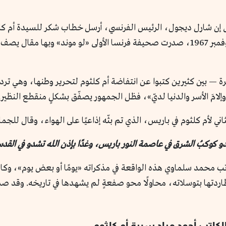
تى إن شارل ديجول، الرئيس الفرنسي، أرسل خطاب شكر للسيدة أم ك
صوتها. وفي صبيحة يوم الحفل الأول، الاثنين 13 نوفمبر 1967، صدرت صحيفة فرنسا الأولى «ل
رة — بين كثيرين كتبوا عن انتفاضة أم كلثوم لتحرير وطنها، وهي تر
امَ الأسر والدنيا لديّ»، فظل الجمهور يصفّق بشكلٍ منقطع النظير.
 لأم كلثوم في باريس، الذي تم بثّه إذاعيًا على الهواء، وقال للجماهي
و كوكبُ الشرق في عاصمة النور باريس، وغدًا بإذن الله تشدو في الق
 محمد سلماوي هذه الواقعة في مذكراته «يومًا أو بعض يوم»، وكان ش
إلا مطاردتها بتوسلاته، محاولًا محو صفعةٍ لم يشهدها في تاريخه. وقد
اتب أحمد مراد سيرة أم كلثوم