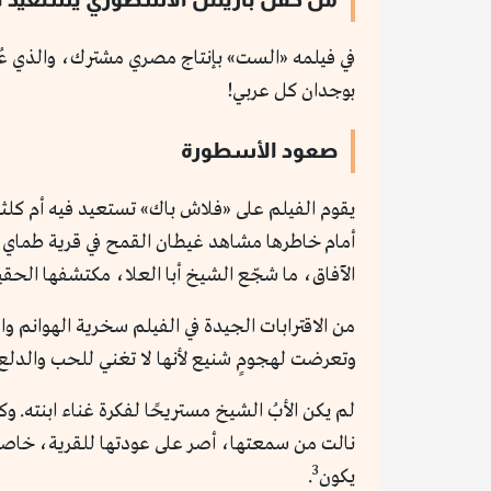
في فيلمه «الست» بإنتاج مصري مشترك، والذي عُرض
بوجدان كل عربي!
صعود الأسطورة
يقوم الفيلم على «فلاش باك» تستعيد فيه أم كلثو
أمام خاطرها مشاهد غيطان القمح في قرية طماي الز
الآفاق، ما شجّع الشيخ أبا العلا، مكتشفها الحقي
من الاقترابات الجيدة في الفيلم سخرية الهوانم 
وتعرضت لهجومٍ شنيع لأنها لا تغني للحب والدلع
لم يكن الأبُ الشيخ مستريحًا لفكرة غناء ابنته. و
نالت من سمعتها، أصر على عودتها للقرية، خاصة بعد 
3
يكون
.