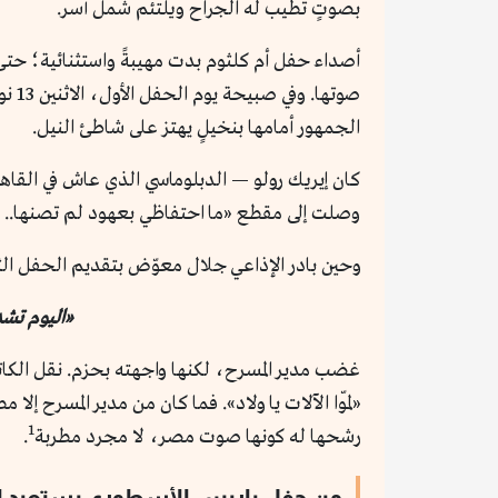
بصوتٍ تطيب له الجراح ويلتئم شمل أُسر.
أصداء حفل أم كلثوم بدت مهيبةً واستثنائية؛ ح
الجمهور أمامها بنخيلٍ يهتز على شاطئ النيل.
كان إيريك رولو — الدبلوماسي الذي عاش في القاه
وصلت إلى مقطع «ما احتفاظي بعهود لم تصنها.. وإل
وحين بادر الإذاعي جلال معوّض بتقديم الحفل الثاني
«اليوم تشد
غضب مدير المسرح، لكنها واجهته بحزم. نقل الكاتب
«لمّوا الآلات يا ولاد». فما كان من مدير المسرح 
1
رشحها له كونها صوت مصر، لا مجرد مطربة
.
من حفل باريس الأسطوري يستعيد الك