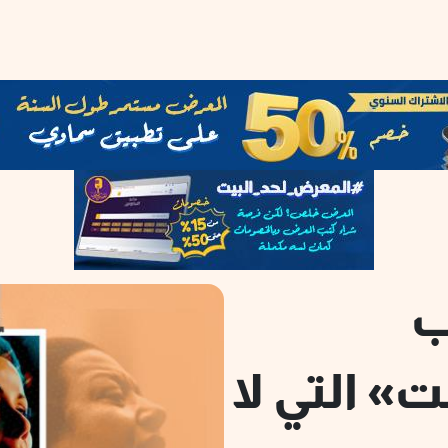
ب
» التي لا