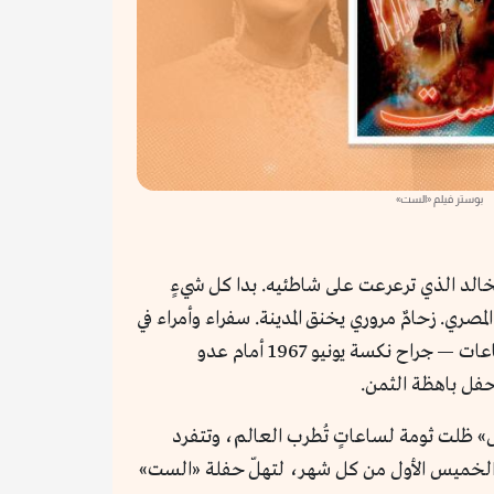
بوستر فيلم «الست»
لخالد الذي ترعرعت على شاطئيه. بدا كل شيءٍ
مصري. زحامٌ مروري يخنق المدينة. سفراء وأمراء في
مقدمة المرحّبين بمقدم السيدة على خشبة مسرح الأوليمبيا. أبناء الجالية العربية احتشدوا لصوتٍ يعبر بهم — ولو لساعات — جراح نكسة يونيو 1967 أمام عدو
حفل باهظة الثمن.
» ظلت ثومة لساعاتٍ تُطرب العالم، وتتفرد
ار الخميس الأول من كل شهر، لتهلّ حفلة «الست»