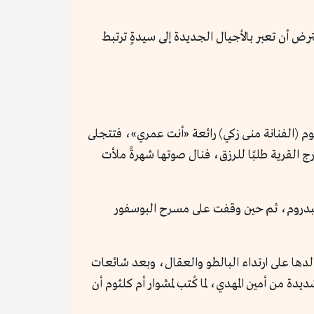
 أن تعبر بالأجيال الجديدة إلى سيدةٍ ترتبط
م (الفنانة منى زكي) رائعة «أنت عمري»، فتتجلى
 القرية طلبًا للرزق، فنال صوتها شهرةً ملأت
البدروم، ثم حين وقفت على مسرح البوسفور
الدها على ارتداء البالطو والعقال، وبعد شائعات
دة من أمين المهدي، لما كُتب لمشوار أم كلثوم أن