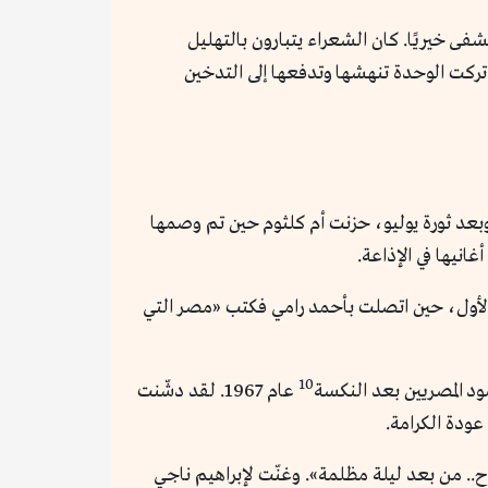
ى خيريًا. كان الشعراء يتبارون بالتهليل
تركت الوحدة تنهشها وتدفعها إلى التدخين
 وبعد ثورة يوليو، حزنت أم كلثوم حين تم وصمها
انيها في الإذاعة.
طين 1948، ثم تأييدها لثورة يوليو منذ اليوم الأول، حين اتصلت بأحمد رامي فكتب «مصر التي
10
ود المصريين بعد النكسة
عام 1967. لقد دشّنت
عودة الكرامة.
ح.. من بعد ليلة مظلمة». وغنّت لإبراهيم ناجي