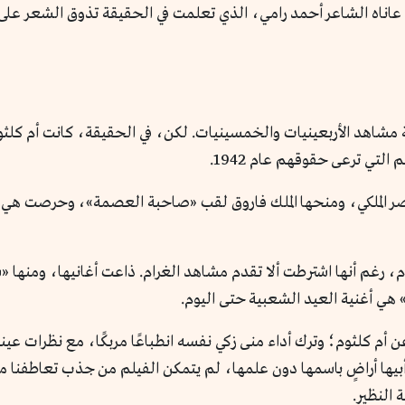
عاناه الشاعر أحمد رامي، الذي تعلمت في الحقيقة تذوق الشعر على 
 مشاهد الأربعينيات والخمسينيات. لكن، في الحقيقة، كانت أم كلثو
لتي ترعى حقوقهم عام 1942.
القصر الملكي، ومنحها الملك فاروق لقب «صاحبة العصمة»، وحرصت هي
لام، رغم أنها اشترطت ألا تقدم مشاهد الغرام. ذاعت أغانيها، ومنها 
ر» هي أغنية العيد الشعبية حتى اليوم.
 أم كلثوم؛ وترك أداء منى زكي نفسه انطباعًا مربكًا، مع نظرات عينها
بيها أراضٍ باسمها دون علمها، لم يتمكن الفيلم من جذب تعاطفنا 
 النظير.