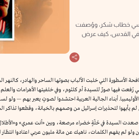
رنسي خطاب شكر، ووُصفت
و في القدس، كيف عرض
فحة الأسطورة التي خلبت الألباب بصوتها الساحر والهادر، كالنهر ا
تي رُفعت فيها صورٌ للسيدة أم كلثوم، وفي خلفيتها الأهرامات والعلم ال
م يأبهوا لتحذيرات إسرائيل من وصمهم بالخيانة، وقطعوا تذاكر ال
صعدت السيدة في حُلّةٍ خضراء مرصعة، وبين «أنت عمري» و«الأطلال
ّان ولو لم يفهم الكلمات، ناهيك عن مائة مليون عربي اعتادوا انتظ