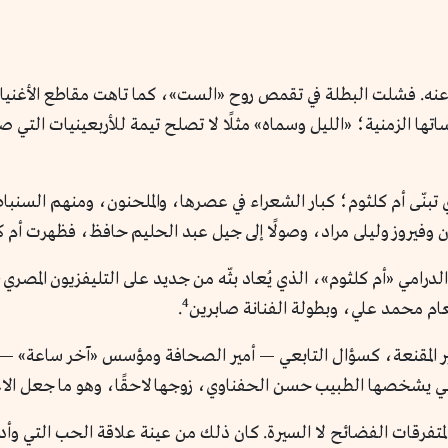
 عنه. فشلت البطلة في تقمص روح «الست»، كما تاهت مقاطع الأغنيا
ساتها الزمنية؛ «الليل وسماه» مثلًا لا تصلح تيمة للأربعينيات التي
تبنّى أم كلثوم؛ كبار الشعراء في عصرها، والملحنون، ومنهم السنبا
روز وليلى مراد، وصولًا إلى جيل عبد الحليم حافظ، فظهرت أم كلث
الدرامي «أم كلثوم»، الذي يُعاد بثّه من جديد على التليفزيون المص
4
عام محمد علي، وبطولة الفنانة صابرين
.
ر المقنعة، كسؤال التابعي — أمير الصحافة ومؤسس «آخر ساعة» — ل
 يشخصها الطبيب حسن الحفناوي، زوجها لاحقًا، وهو ما جعل الاعتماد
ريو لمتفرقات الفضائح لا السيرة. كان ذلك من عينة علاقة الحب التي و