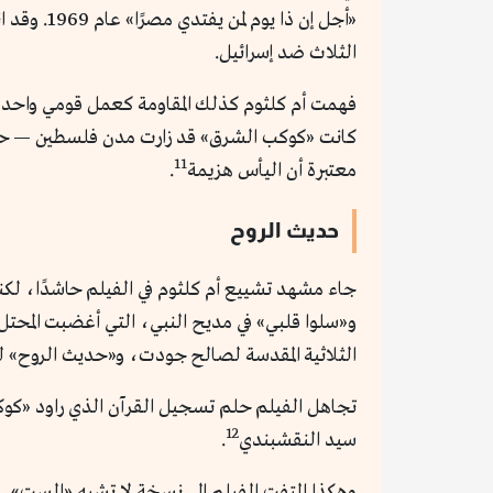
«أجل إن ذ
الثلاث ضد إسرائيل.
فهمت أم كلثوم كذلك المقاومة كعمل قومي واحد ض
كانت «كوكب الشرق» قد زارت مدن فلسطين — حيفا 
11
معتبرة أن اليأس هزيمة
.
حديث الروح
جاء مشهد تشييع أم كلثوم في الفيلم حاشدًا، لكنه
و«سلوا قلبي» في مديح النبي، التي أغضبت المحتل ا
الثلاثية المقدسة لصالح جودت، و«حديث الروح» ل
تجاهل الفيلم حلم تسجيل القرآن الذي راود «كوك
12
سيد النقشبندي
.
وهكذا التفت الفيلم إلى نسخة لا تشبه «الست»