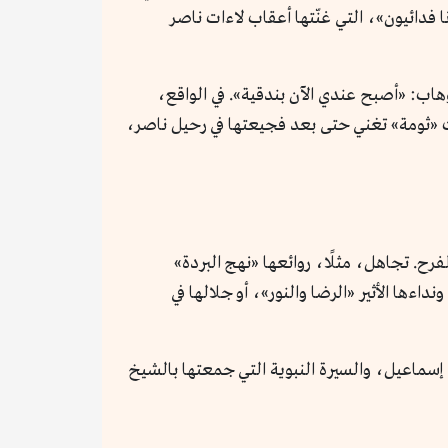
إسكندرية: «إنا فدائيون»، التي غنّتها أعقاب لاءات ناصر
اب: «أصبح عندي الآن بندقية». في الواقع،
 «ثومة» تغني حتى بعد فجيعتها في رحيل ناصر،
رح. تجاهل، مثلًا، روائعها «نهج البردة»
ءها الأثير «الرضا والنور»، أو جلالها في
سماعيل، والسيرة النبوية التي جمعتها بالشيخ