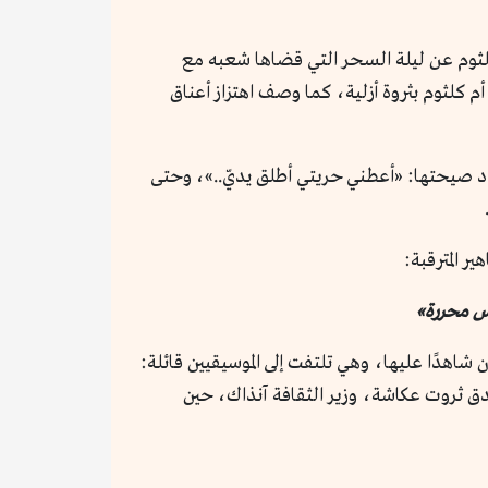
لثوم عن ليلة السحر التي قضاها شعبه مع
و موند» وبها مقال يصف أم كلثوم بثروة أزلية، كما وصف اهتزاز أعناق
دد صيحتها: «أعطني حريتي أطلق يديّ..»، وحتى
ر المترقبة:
دس محررة»
اهدًا عليها، وهي تلتفت إلى الموسيقيين قائلة:
 صدق ثروت عكاشة، وزير الثقافة آنذاك، حين