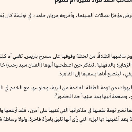
 مؤخرًا بصالات السينما، وأخرجه مروان حامد، في توليفة كان يُفترض
م ماضيها انطلاقًا من لحظة وقوفها على مسرح باريس. تغني أم كلثو
هايرة بالدقهلية. تتذكر حين اصطحبها أبوها (الفنان سيد رجب) خارج
قي، لينصح أباها بسفرها إلى القاهرة.
والبهوات من ثومة الطفلة القادمة من الريف وجلوسها مع الخدم في 
2
، وصفعة أبيها بعد سبّها أحد الحضور
.
كما تخبر ثومة نفسها في مذكراتها التي كتبها علي أمين، فقد أرغمها و
أغنيتها «يا ليل» التي رأى أنها تليق بامرأة فاجرة. ولولا وساطة شدي