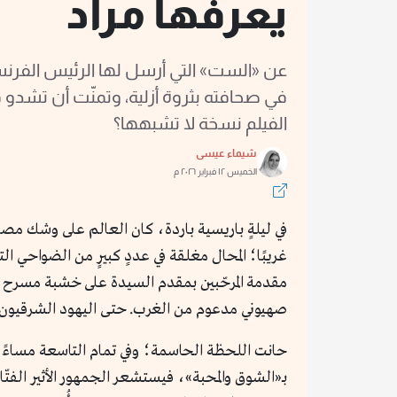
يعرفها مراد
عن «الست» التي أرسل لها الرئيس الف
في صحافته بثروة أزلية، وتمنّت أن تشد
الفيلم نسخة لا تشبهها؟
شيماء عيسى
الخميس ١٢ فبراير ٢٠٢٦ م
في ليلةٍ باريسية باردة، كان العالم على وشك مصا
غريبًا؛ المحال مغلقة في عددٍ كبيرٍ من الضواحي ال
صهيوني مدعوم من الغرب. حتى اليهود الشرقيون ل
حانت اللحظة الحاسمة؛ وفي تمام التاسعة مساءً 
بـ«الشوق والمحبة»، فيستشعر الجمهور الأثير الفت