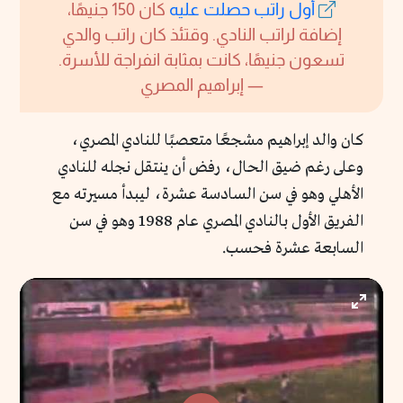
أول راتب حصلت عليه
كان 150 جنيهًا،
إضافة لراتب النادي. وقتئذ كان راتب والدي
تسعون جنيهًا، كانت بمثابة انفراجة للأسرة.
— إبراهيم المصري
كان والد إبراهيم مشجعًا متعصبًا للنادي المصري،
وعلى رغم ضيق الحال، رفض أن ينتقل نجله للنادي
الأهلي وهو في سن السادسة عشرة، ليبدأ مسيرته مع
الفريق الأول بالنادي المصري عام 1988 وهو في سن
السابعة عشرة فحسب.
Enter
fullscr