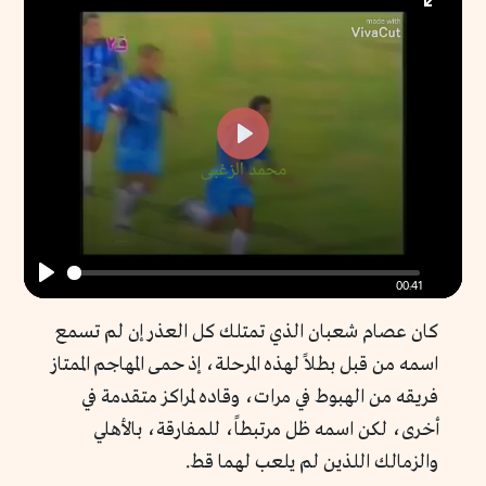
Enter
fullscr
Play
00:41
Play
كان عصام شعبان الذي تمتلك كل العذر إن لم تسمع
اسمه من قبل بطلاً لهذه المرحلة، إذ حمى المهاجم الممتاز
فريقه من الهبوط في مرات، وقاده لمراكز متقدمة في
أخرى، لكن اسمه ظل مرتبطاً، للمفارقة، بالأهلي
والزمالك اللذين لم يلعب لهما قط.