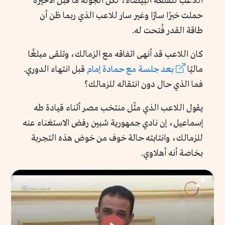
اللاعب للقلعة البيضاء، لكن الجولة ما قبل الأخيرة
حملت خبرًا سارًا وغير سار للاعب الذي ربما ظن أن
طاقة القدر فُتحت له.
كان اللاعب قد أنهى اتفاقه مع الزمالك، وتلقى مبلغًا
ماليًا
بعد جلسة مع حمادة إمام
قبل انتهاء الدوري.
فما الذي حال دون انتقاله للزمالك؟
يقول اللاعب الذي مثّل منتخب مصر أثناء قيادة طه
إسماعيل، إن نادي جمهورية شبين رفض الاستغناء عنه
للزمالك، وانتابته حالة خوف من خوض هذه التجربة
بخاصة أنه أهلاوي.
Enter
fullscr