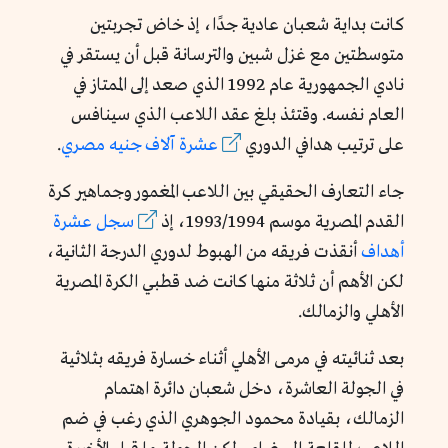
كانت بداية شعبان عادية جدًا، إذ خاض تجربتين
متوسطتين مع غزل شبين والترسانة قبل أن يستقر في
نادي الجمهورية عام 1992 الذي صعد إلى الممتاز في
العام نفسه. وقتئذ بلغ عقد اللاعب الذي سينافس
على ترتيب هدافي الدوري
عشرة آلاف جنيه مصري
.
جاء التعارف الحقيقي بين اللاعب المغمور وجماهير كرة
القدم المصرية موسم 1993/1994، إذ
سجل عشرة
أهداف
أنقذت فريقه من الهبوط لدوري الدرجة الثانية،
لكن الأهم أن ثلاثة منها كانت ضد قطبي الكرة المصرية
الأهلي والزمالك.
بعد ثنائيته في مرمى الأهلي أثناء خسارة فريقه بثلاثية
في الجولة العاشرة، دخل شعبان دائرة اهتمام
الزمالك، بقيادة محمود الجوهري الذي رغب في ضم