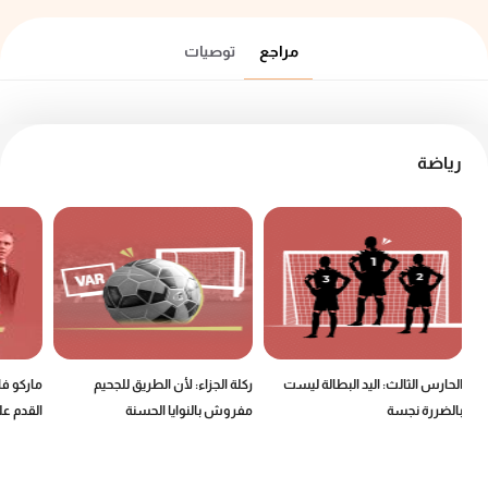
مراجع
توصيات
رياضة
الحارس الثالث: اليد البطالة ليست
ركلة الجزاء: لأن الطريق للجحيم
ماركو ف
بالضررة نجسة
مفروش بالنوايا الحسنة
القدم عل