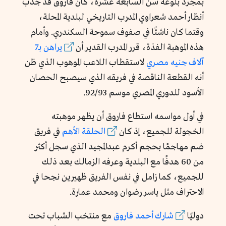
بمجرد بلوغه سن السابعة عشرة، كان فاروق قد جذب
أنظار أحمد شعراوي المدرب التاريخي لبلدية المحلة،
وقتما كان ناشئًا في صفوف سموحة السكندري. وأمام
هذه الموهبة الفذة، قرر المدرب القدير أن
يراهن بـ7
آلاف جنيه مصري
لاستقطاب اللاعب الموهوب الذي ظن
أنه القطعة الناقصة في فريقه الذي سيصبح الحصان
الأسود للدوري المصري موسم 92/93.
في أول مواسمه استطاع فاروق أن يظهر موهبته
الخجولة للجميع، إذ كان
الحلقة الأهم
في فريق
ضم مهاجمًا بحجم أكرم عبدالمجيد الذي سجل أكثر
من 60 هدفًا مع البلدية وعرفه الزمالك بعد ذلك
للجميع، كما زامل في نفس الفريق ظهيرين نجحا في
الاحتراف مثل ياسر رضوان ومحمد عمارة.
دوليًا
شارك أحمد فاروق
مع منتخب الشباب تحت