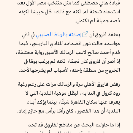
قيادة هاني مصطفى كما مثل منتخب مصر الأول بعد
استدعاء شحتة له. لكنه مع ذلك، ظل حبيسًا لكونه
قصة جميلة لم تكتمل.
يعتقد فاروق أن
إصابته بالرباط الصليبي
في ثاني
مواسمه حالت دون انضمامه للنادي الباريسي، فيما
قدم أحمد صالح لاعب الزمالك الأسبق رواية مختلفة،
إذ أصر أن فاروق كان نجمًا، لكنه لم يرغب يومًا في
الخروج من منطقة راحته، لأسباب لم يشرحها لأحد.
رفض فاروق الأهلي مرة والزمالك مرات على رغم رغبة
رود كرول في انتدابه، ليظل موهبة البلدية التي لا
يعرف عنها سكان القاهرة شيئًا، بينما يؤكد أبناء
البلدية أن هذا القصير، كان رأسًا برأس مع حازم إمام.
إذا ما حاولت البحث عن مقاطع لفاروق قد تجد