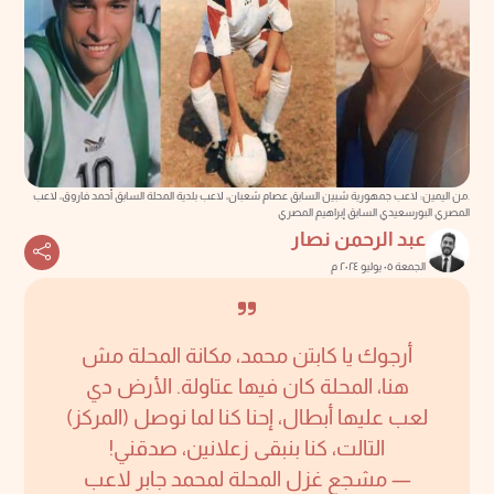
.من اليمين: لاعب جمهورية شبين السابق عصام شعبان، لاعب بلدية المحلة السابق أحمد فاروق، لاعب
المصري البورسعيدي السابق إبراهيم المصري
عبد الرحمن نصار
الجمعة ٠٥ يوليو ٢٠٢٤ م
أرجوك يا كابتن محمد، مكانة المحلة مش
هنا، المحلة كان فيها عتاولة. الأرض دي
لعب عليها أبطال، إحنا كنا لما نوصل (المركز)
التالت، كنا بنبقى زعلانين، صدقني!
— مشجع غزل المحلة لمحمد جابر لاعب