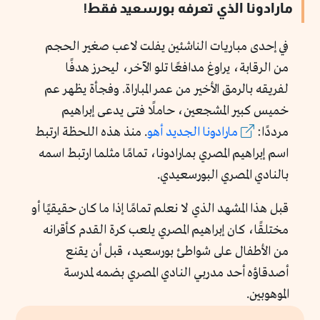
مارادونا الذي تعرفه بورسعيد فقط!
في إحدى مباريات الناشئين يفلت لاعب صغير الحجم
من الرقابة، يراوغ مدافعًا تلو الآخر، ليحرز هدفًا
لفريقه بالرمق الأخير من عمر المباراة. وفجأة يظهر عم
خميس كبير المشجعين، حاملًا فتى يدعى إبراهيم
مرددًا:
مارادونا الجديد أهو
. منذ هذه اللحظة ارتبط
اسم إبراهيم المصري بمارادونا، تمامًا مثلما ارتبط اسمه
بالنادي المصري البورسعيدي.
قبل هذا المشهد الذي لا نعلم تمامًا إذا ما كان حقيقيًا أو
مختلقًا، كان إبراهيم المصري يلعب كرة القدم كأقرانه
من الأطفال على شواطئ بورسعيد، قبل أن يقنع
أصدقاؤه أحد مدربي النادي المصري بضمه لمدرسة
الموهوبين.