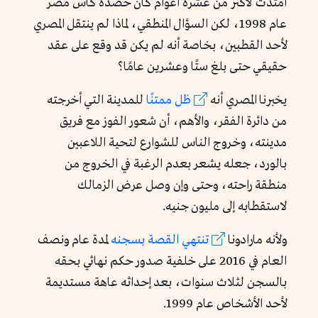
امتدت لأكثر من عشرة أعوام كان حصده كأس مصر
عام 1998، لكن السؤال المنطقي، لماذا لم ينتقل المصري
لأحد القطبين، بخاصة أنه لم يكن قد وقع على عقد
حقيقي حتى بلغ ستًا وعشرين عامًا؟
يخبرنا المصري أنه
ظل ممتنًا
للمدينة التي أخرجته
من دائرة الفقر، والأهم، أن شعور الفوز مع فريق
مدينته، وخروج الناس للشوارع لتحية اللاعبين
بالورد، جعله يشعر بعدم الرغبة في الخروج من
منطقة راحته، وحتى وإن وصل عرض الزمالك
لاستقطابه إلى مليون جنيه.
ولأنه مارادونا
تنتهي القصة بسجنه
لمدة عام ونصف
العام في 2016 على خلفية صدور حكم نهائي بحقه
بالسجن لثلاث سنوات، بعد إحداثه عاهة مستديمة
لأحد الأشخاص عام 1999.