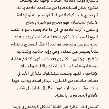
باعتباره مؤلفاً لأفلامه، فناناً ذا وجهة نظر وسمات
متكررة يمكن استخلاصها من مشاهدة أفلامه بدقة،
لم يحتج هيتشكوك لاعتراف الفرنسيين به أو لإعادة
الاعتبار لسينماه، فهو مخرج ذو شهرة ونجاح
واسعين، أثرت أفلامه في كل ما جاء بعده، سواء انتمت
للنوع نفسه أو لا، لكن ما فعلته كتابات تروفو وبعده
أندرو ساريس وغيرهما هو إعادة النظر للمخرج باعتباره
فناناً يسيطر على عمله، وهي رؤية خلافية وإشكالية
بالطبع، وجابهها الكثيرون بعد ذلك كون الأفلام عملية
موسعة ومعقدة من التشابكات والأفراد والجهات
الإنتاجية، لكنها وضعت هيتشكوك مثلاً إلى الأبد في
مصاف مختلف من الفنانين، فيذكر اسمه بجانب جودا
وأنطونيوني وبيرجمان، دون النظر إلى فوارق في شكل
الأفلام الجماهيرية والفنية.
تستمر تلك النظرة غير المقللة للشكل الجماهيري وربما