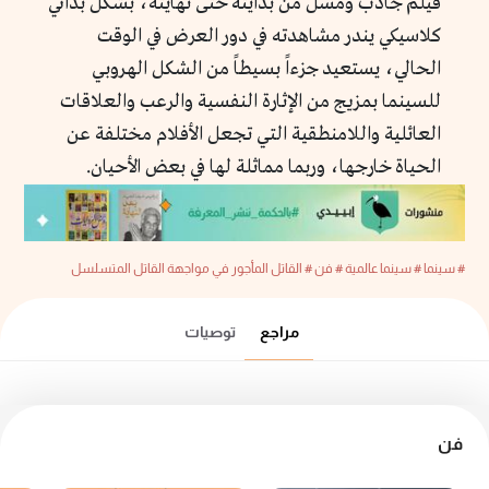
فيلم جاذب ومسلٍّ من بدايته حتى نهايته، بشكل بدائي
كلاسيكي يندر مشاهدته في دور العرض في الوقت
الحالي، يستعيد جزءاً بسيطاً من الشكل الهروبي
للسينما بمزيج من الإثارة النفسية والرعب والعلاقات
العائلية واللامنطقية التي تجعل الأفلام مختلفة عن
الحياة خارجها، وربما مماثلة لها في بعض الأحيان.
# سينما
# سينما عالمية
# فن
# القاتل المأجور في مواجهة القاتل المتسلسل
مراجع
توصيات
فن