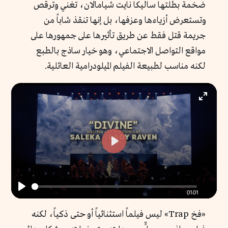
ضخمة بطلتها ساليكا نايت شيامالان، تغني وترقص
وتستعرض أزياءها وعزفها، بل إنها تنقذ شاباً من
جريمة قتل فقط عن طريق تأثيرها على جمهورها على
مواقع التواصل الاجتماعي، وهو خيار ساذج بالطبع
لكنه مناسب لطبيعة الفيلم الميلودرامية العائلية.
Enter
fullscr
Play
01:01
Play
«فخ Trap» ليس فيلماً استثنائياً أو حتى ذكياً، لكنه