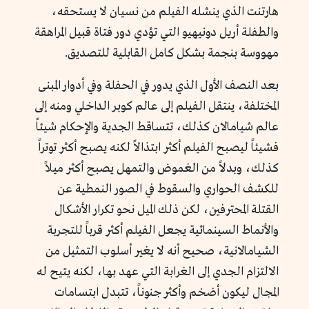
هارتنت الذي ينشله الفيلم من نسيان لا يستحقه،
والطفلة أريل دونيهيو التي تؤدي دور فتاة قبيل المراهقة
مهووسة بنجمة بشكل كامل القابلية للتصديق.
بعد النصف الأول الذي يدور في الحفلة وفي أدوار المبنى
المختلفة، ينتقل الفيلم إلى عالم كوبر الداخلي ومنه إلى
عالم شيامالان كذلك، تتساقط الجدية والإحكام شيئاً
فشيئاً ليصبح الفيلم أكثر ابتذالاً لكنه يصبح أكثر توتراً
كذلك، وبدلاً من الغموض والتمهل يصبح أكثر ميلاً
للكشف الحواري والسقوط في الصور النمطية عن
القتلة المحترفين، لكن ذلك الميل نحو تكرار الأشكال
والأنماط السينمائية يجعل الفيلم أكثر قرباً للتجربة
الشيامالانية، صحيح أنه لا يغير أسلوب التمثيل من
الالتزام الجدي إلى الغرابة التي عهد بها، لكنه يتيح له
المجال ليكون أضخم وأكثر جنوناً، تتبدل ابتسامات