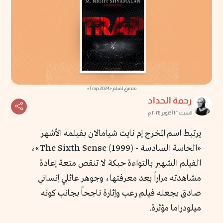
ملصق لفيلم «Trap 2024»
رحمة الحداد
السبت ١٢ أكتوبر ٢٠٢٤ م
يرتبط اسم المخرج إم نايت شيامالان بفيلمه الأشهر
«الحاسة السادسة - The Sixth Sense (1999)»،
الفيلم الشهير بالتواءة حبكة لا تنقص متعة إعادة
مشاهدته مراراً بعد معرفتها، وجوهر عائلي إنساني
صادق يجعله فيلم رعب وإثارة ناجحاً بجانب كونه
ميلودراما مؤثرة.