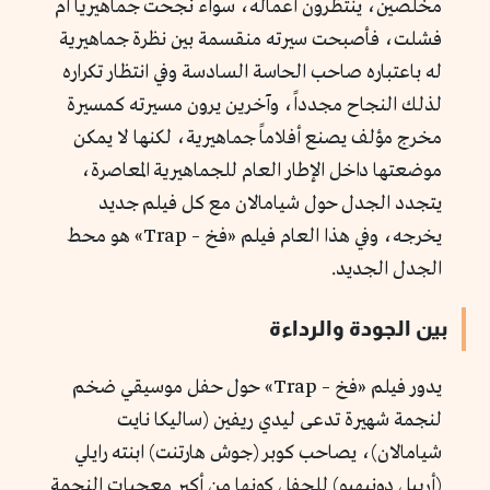
مخلصين، ينتظرون أعماله، سواء نجحت جماهيرياً أم
فشلت، فأصبحت سيرته منقسمة بين نظرة جماهيرية
له باعتباره صاحب الحاسة السادسة وفي انتظار تكراره
لذلك النجاح مجدداً، وآخرين يرون مسيرته كمسيرة
مخرج مؤلف يصنع أفلاماً جماهيرية، لكنها لا يمكن
موضعتها داخل الإطار العام للجماهيرية المعاصرة،
يتجدد الجدل حول شيامالان مع كل فيلم جديد
يخرجه، وفي هذا العام فيلم «فخ – Trap» هو محط
الجدل الجديد.
بين الجودة والرداءة
يدور فيلم «فخ – Trap» حول حفل موسيقي ضخم
لنجمة شهيرة تدعى ليدي ريفين (ساليكا نايت
شيامالان)، يصاحب كوبر (جوش هارتنت) ابنته رايلي
(أرييل دونيهيو) للحفل كونها من أكبر معجبات النجمة