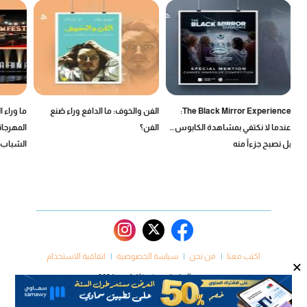
The Black Mirror Experience:
الفن والخوف: ما الدافع وراء صُنع
ما وراء 
عندما لا نكتفي بمشاهدة الكابوس…
الفن؟
المهرجان
بل نصبح جزءاً منه
الشباب
اكتب معنا
من نحن
سياسة الخصوصية
اتفاقية الاستخدام
×
جميع الحقوق محفوظة كروم 2024