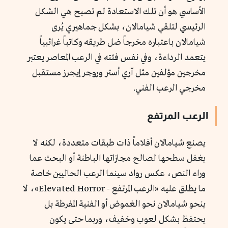
الأساسي هو أن تلك الاستعادة لم تصبح هي الشكل
الرئيسي لتلقي شيامالان، بشكل جماهيري يُرى
شيامالان باعتباره مخرجاً ضل طريقه وكاتباً غرائبياً
يتعمد الرداءة، وفي نفس فئته في الرعب المعاصر يعتبر
مخرجين مؤلفين مثل آري أستر وروجر إيجرز مستقبل
مخرجي الرعب الفني.
الرعب المرتفع
يصنع شيامالان أفلاماً ذات طبقات متعددة، لكنه لا
يغفل سطحها لصالح مجازاتها الباطنة أو البحث عما
وراء النص، عكس رواد سينما الرعب الحاليين خاصة
ما يطلق عليه «الرعب المرتفع - Elevated Horror»، لا
ينحو شيامالان نحو الغموض أو الفنية المفرطة بل
يحتفظ بشكل لعوب وخفيف، وربما حتى يكون