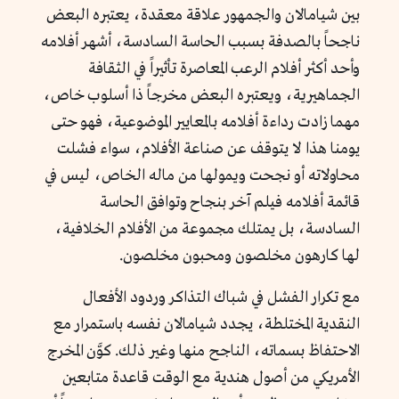
بين شيامالان والجمهور علاقة معقدة، يعتبره البعض
ناجحاً بالصدفة بسبب الحاسة السادسة، أشهر أفلامه
وأحد أكثر أفلام الرعب المعاصرة تأثيراً في الثقافة
الجماهيرية، ويعتبره البعض مخرجاً ذا أسلوب خاص،
مهما زادت رداءة أفلامه بالمعايير الموضوعية، فهو حتى
يومنا هذا لا يتوقف عن صناعة الأفلام، سواء فشلت
محاولاته أو نجحت ويمولها من ماله الخاص، ليس في
قائمة أفلامه فيلم آخر بنجاح وتوافق الحاسة
السادسة، بل يمتلك مجموعة من الأفلام الخلافية،
لها كارهون مخلصون ومحبون مخلصون.
مع تكرار الفشل في شباك التذاكر وردود الأفعال
النقدية المختلطة، يجدد شيامالان نفسه باستمرار مع
الاحتفاظ بسماته، الناجح منها وغير ذلك. كوَّن المخرج
الأمريكي من أصول هندية مع الوقت قاعدة متابعين