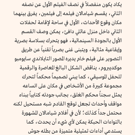
يكاد يكون منفصلاً في نصف الفيلم الأول عن نصفه
الثاني، يقسم شيامالان فيلمه إلى فيلمين، يفرق بينهما
مكان وقوع الأحداث، الأول في ساحة لإقامة لحفلات
الثاني داخل منزل عائلي دافئ، يمكن وصف القسم
الأول بالجودة السينمائية، فهو يتحرك بسلاسة بصرية
وإيقاعية مثالية، ويتبنى غنى بصرياً تقنياً عن طريق
التصوير على فيلم خام يديره المصور التايلاندي سايومبو
موكديبروم، يناقض الشكل البالغ المعاصرة والرقمية
للحفل الموسيقي، كما يبني تصميماً محكماً لتحرك
مجموعة كبيرة من الأشخاص في مكان على اتساعه
يمثل سجناً محكم الغلق، بجانب جودته كتابياً ببناء
مواقف وأحداث تجعل توقع القادم شبه مستحيل لكنه
محتمل جداً كذلك؛ لأن في أفلام شيامالان المشهورة
بالتواءات الحبكة يمكن لأي شيء أن يحدث، كما
يستدعي أداءات تمثيلية متميزة من بطله جوش