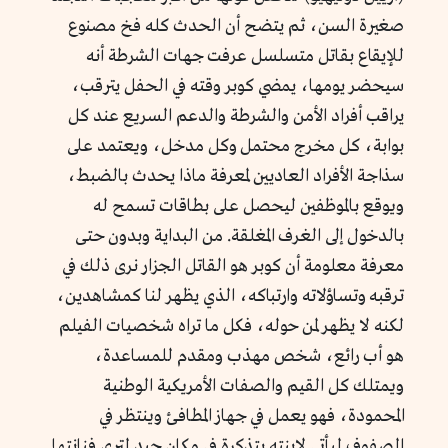
صغيرة السن، ثم يتضح أن الحدث كله فخ مصنوع
للإيقاع بقاتل متسلسل عرفت جهات الشرطة أنه
سيحضر يومها، يمضي كوبر وقته في الحفل يترقب،
يراقب أفراد الأمن والشرطة والدعم السريع عند كل
بوابة، كل مخرج محتمل وكل مدخل، ويعتمد على
سذاجة الأفراد العاديين لمعرفة ماذا يحدث بالضبط،
ويوقع بالموظفين ليحصل على بطاقات تسمح له
بالدخول إلى الغرف المغلقة. من البداية وبدون حتى
معرفة معلومة أن كوبر هو القاتل الجزار نرى ذلك في
ترقبه وتساؤلاته وارتباكه، الذي يظهر لنا كمشاهدين،
لكنه لا يظهر لمن حوله، فكل ما تراه شخصيات الفيلم
هو أب رائع، شخص مهذب ومقدم للمساعدة،
ويمتلك كل القيم والصفات الأمريكية الوطنية
المحمودة، فهو يعمل في جهاز المطافئ وينتظر في
الصفوف ليأتي لابنته بتذكرة في مكان جيد لترى فنانتها