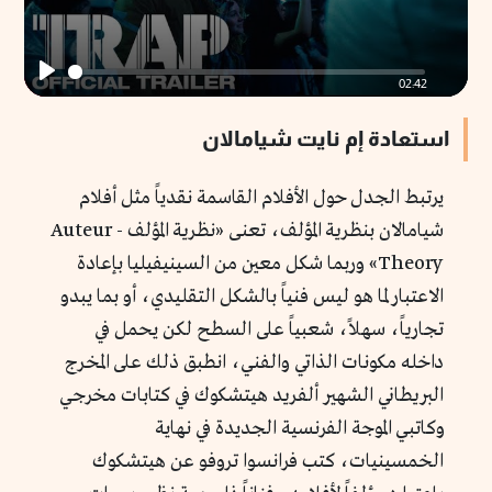
02:42
Play
استعادة إم نايت شيامالان
يرتبط الجدل حول الأفلام القاسمة نقدياً مثل أفلام
شيامالان بنظرية المؤلف، تعنى «نظرية المؤلف - Auteur
Theory» وربما شكل معين من السينيفيليا بإعادة
الاعتبار لما هو ليس فنياً بالشكل التقليدي، أو بما يبدو
تجارياً، سهلاً، شعبياً على السطح لكن يحمل في
داخله مكونات الذاتي والفني، انطبق ذلك على المخرج
البريطاني الشهير ألفريد هيتشكوك في كتابات مخرجي
وكاتبي الموجة الفرنسية الجديدة في نهاية
الخمسينيات، كتب فرانسوا تروفو عن هيتشكوك