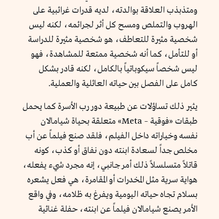
ومتذبذب العلاقة بوالدته، لديه قدرات غرائبية على
الهروب والتملص ومسح كل أثر لجرائمه، لكنه ليس
شخصية مثيرة للتعاطف، هو شخصية مثيرة للدراسة
أو للتأمل، كما أنه شخصية ممتعة للمشاهدة، فهو
ليس شخصاً سيكوباتياً بالكامل، لكنه قادر بشكل
كامل على الفصل بين حياته العائلية والعملية.
يثير ذلك تساؤلات عن طبيعة دور رب الأسرة كما يحمل
طبقات «فوقية – Meta» متعلقة بحياة شيامالان
نفسه وخياراته داخل الفيلم، فلقد صنع فيلماً عن أب
مخلص جداً لسعادة ابنته دون نفاق أو كذب، كونه
قاتلاً متسلسلاً ذلك أمر جانبي، إنه مجرد شيء يفعله،
هواية سرية مثل المخدرات أو المقامرة، هي فعل يشعره
بسلام تجاه حياته اليومية ويفرغ به ظلامه، وفي واقع
الأمر يصنع شيامالان فيلماً عن ابنته، حفلة غنائية