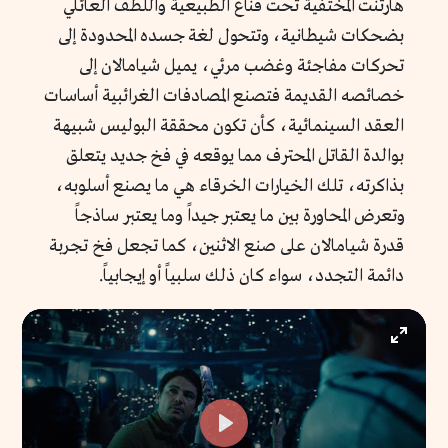
هارتنت المختفية تحت قناع الطبيعية واللطف العائلي
بضحكات شيطانية، وتتحول لغة جسده المحدودة إلى
تحركات مفاجئة وغضب مرئي، يميل شيامالان إلى
خصائصه القديمة فتصنع المصادفات الغرائبية أساسات
العقد السينمائية، كأن تكون محققة البوليس شبيهة
بوالدة القاتل المحترف مما يوقعه في فخ جديد يتعلق
بذاكرته، تلك الخيارات الخرقاء هي ما يصنع أسلوبه،
وتعرض المحاورة بين ما يعتبر جيداً وما يعتبر ساذجاً
قدرة شيامالان على صنع الاثنين، كما تجعل فخ تجربة
دائمة التجدد، سواء كان ذلك سلبياً أو إيجابياً.
Enter
fullscr
Play