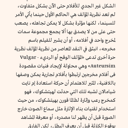
الشكل غير الجدي للأفلام حتى الآن بشكل متفاوت،
لم تعد نظرية المؤلف هي الحاكم الأول حينما يأتي الأمر
للسينما، لكنها مؤثرة بشكل لا يمكن تجاهله، يصعب
حتى على من لا يصدق بها ألا يجمع مجموعة سمات
لمخرج واحد في أفلامه، أو أن يشير للفيلم باسم
مخرجه، انبثق في النقد المعاصر من نظرية المؤلف نظرية
حرة أخرى تدعى «المؤلف الوقح أو الرديء - Vulgar
Auteursim» وهي محاولة لإيجاد فنيات مقصودة
فى أفلام مخرجين ارتبطوا بأفلام تجارية يمكن وصفها
باللافنية، المثير للاهتمام أن حركة استعادة إم نايت
شيامالان تشبه تلك التي حدثت لهيتشكوك، فهو
كمخرج رعب وإثارة لطالما قورن بهيتشكوك، من حيث
استخدام تقنيات بناء الإثارة مثل سماع الصوت خارج
الصورة قبل أن يظهر لنا مصدره، أو معرفة المشاهد
بوقوع الكارثة قبل أن يعرف البطل، لكن الفارق