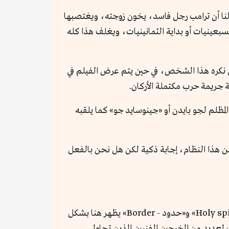
لنا أن ترامب رجل فاسد، يخون زوجته، ويغتصبها
بعينيات أو بداية الثمانينيات، ويغلف هذا كله
 أن نكره هذا الشخص، في حين يتم عرض الفيلم في
ة جريمة حرب مكتملة الأركان.
لمظلم لجو بايدن أو «جينوسايد جو» كما يلقبه
ن هذا النظام، إجابة ذكية لكن هل نحن بالفعل
يملك عباسي المخرج الدنماركي من أصل إيراني أسلوباً سينمائياً خاصاً، الرجل الذي اشتهر بأفلام «عنكبوت مقدس - Holy spider» و«حدود - Border» يظهر هنا بشكل
لعديد من المخرجين الفنيين الذين تحاول