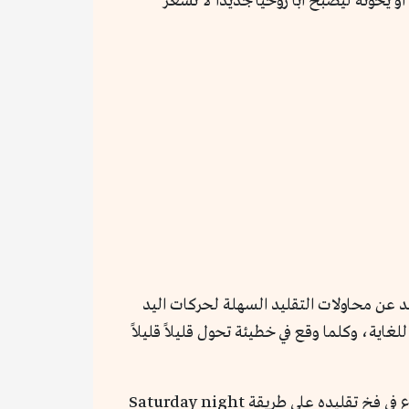
 يخونه ليصبح أباً روحياً جديداً لا نشعر
عد عن محاولات التقليد السهلة لحركات اليد
اية، وكلما وقع في خطيئة تحول قليلاً قليلاً
حينما تم عرض الفيلم في كان سألت سباستيان ستان هذا السؤال بالتحديد، لأنه من الصعب أداء دور ترامب دور الوقوع في فخ تقليده على طريقة Saturday night