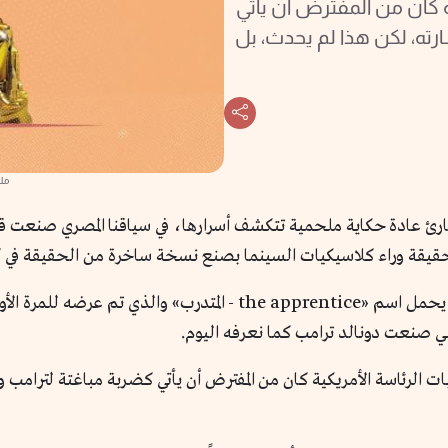
ية كان من المفترض أن يأتي
ته، لكن هذا لم يحدث، بل
ملصق 
قارئ عادة حكاية ملحمية تتكشف أسرارها، في سياقنا المصري صنعت قنا
الحقيقة وراء كلاسيكيات السينما بصنع نسخة ساخرة من الحقيقة في 
في فيلم المخرج الدنماركي الإيراني علي عباسي الذي يحمل اسم «pprentice
ات الرئاسة الأمريكية كان من المفترض أن يأتي كضربة مباغتة لترامب