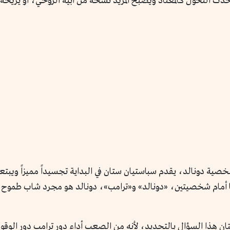
حدث التحول كالمعتاد ويصبح المريد نسخة من أبيه الروحي، أو يزيحه أو
خصية دونالد، يقدم سباستيان ستان في البداية تجسيداً مميزاً ويبت
ا أمام شخصيتين، «دونالد» و«ترامب»، دونالد هو مجرد شاب طموح للغ