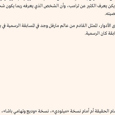
نه لم يكن يعرف الكثير عن ترامب، وأن الشخص الذي يعرفه ربما يكون ش
صيته.
مام الحقيقة أم أمام نسخة «ميلودي»، نسخة «وديع وتهامي باشا»، 