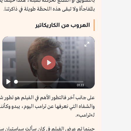
بالتشويق أو التطلع لحركته المقبلة، هكذا حينما ي
بالمفاجأة ولا تبقى هذه اللحظة طويلة في ذاكرتنا.
الهروب من الكاريكاتير
Enter
fullscreen
Play
01:33
Play
على جانب آخر فالتطور الأهم في الفيلم هو تطور ش
والشفاه التي نعرفها عن ترامب اليوم، يبدو وكأنن
لـ«ترامب».