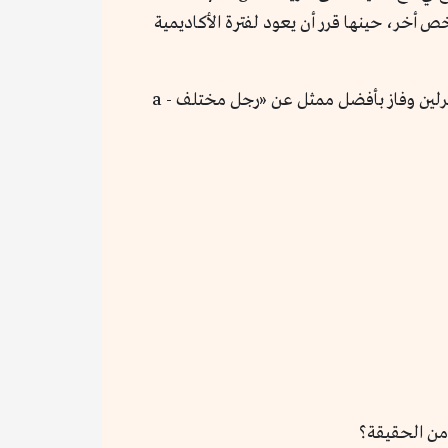
خص أخر، حينها قرر أن يعود لفترة الأكاديمية
يصنع ستان في عام 2024 تطوراً واضحاً على مستوى الأدوار، الممثل القادم من عالم مارفل وجد في المسابقة الرسمية في برلين وفاز بأفضل ممثل عن «رجل مختلف - a
من الحقيقة؟