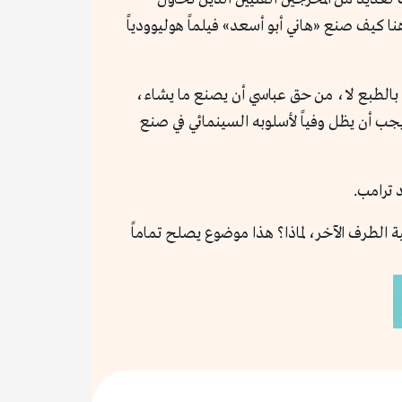
ا كيف صنع «هاني أبو أسعد» فيلماً هوليوودياً
ة؟ بالطبع لا، من حق عباسي أن يصنع ما يشاء،
جب أن يظل وفياً لأسلوبه السينمائي في صنع
د ترامب.
ب انهيار شعبية الطرف الآخر، لماذا؟ هذا موضوع يصلح تماماً