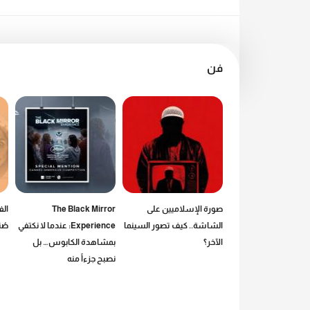
فن
بلون السماء»: دروس
صورة الإسلاميين على
The Black Mirror
الف
نية في البحث عن
الشاشة.. كيف تصور السينما
Experience: عندما لا نكتفي
صُن
الآخر؟
بمشاهدة الكابوس… بل
نصبح جزءاً منه