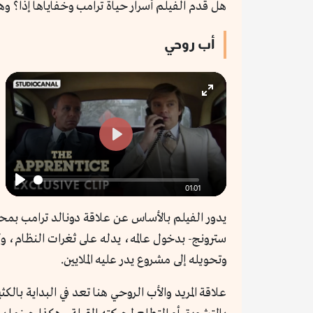
هل قدم الفيلم أسرار حياة ترامب وخفاياها إذاً؟ و
أب روحي
Enter
fullscreen
Play
01:01
Play
يدور الفيلم بالأساس عن علاقة دونالد ترامب بمح
سترونج- بدخول عالمه، يدله على ثغرات النظام،
وتحويله إلى مشروع يدر عليه الملايين.
علاقة المريد والأب الروحي هنا تعد في البداية با