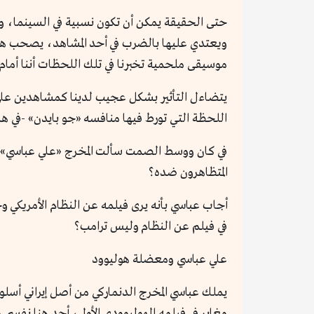
حتى الحقيقة يمكن أن تكون نسبية في السينما، و
ويعتدي عليها بالضرب في أحد المشاهد، يصحب هذه 
موسيقى ملحمية تخبرنا في تلك اللحظات أننا أمام
يتضاءل التأثير بشكل عجيب لدينا كمشاهدين على رغ
اللحظة التي تورط فيها منافسه «جو بايدن» -في هذ
في كان ووسط الصمت سألت المخرج «علي عباسي» عن ه
المتظاهرون ضده؟
أجاب عباسي بأنه يرى فيلمه عن النظام الأمريكي
في فيلم عن النظام وليس ترامب؟
علي عباسي ومعضلة هوليوود
مغاير في فيلمه الهوليوودي الأول، أجد هنا نفسي