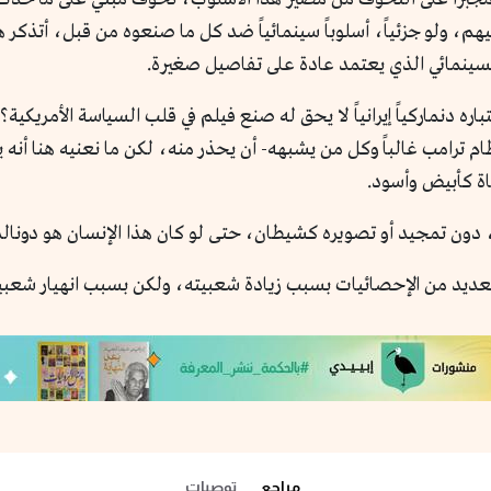
، ولو جزئياً، أسلوباً سينمائياً ضد كل ما صنعوه من قبل، أتذكر هن
ينمائي الذي يعتمد عادة على تفاصيل صغيرة.
ه دنماركياً إيرانياً لا يحق له صنع فيلم في قلب السياسة الأمريكي
رامب غالباً وكل من يشبهه- أن يحذر منه، لكن ما نعنيه هنا أنه ي
اة كأبيض وأسود.
ان، دون تمجيد أو تصويره كشيطان، حتى لو كان هذا الإنسان هو دونال
مب في النهاية في انتخابات 2024 طبقاً للعديد من الإحصائيات بسبب زيادة شعبيته، ولكن بسب
مراجع
توصيات