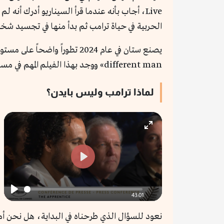
Live، أجاب بأنه عندما قرأ السيناريو أدرك أ
الحربية في حياة ترامب ثم بدأ منها في تجسيد شخ
different man» ووجد بهذا الفيلم المهم في مسابقة كان الرسمية.
لماذا ترامب وليس بايدن؟
Enter
fullscreen
Play
43:01
Play
نعود للسؤال الذي طرحناه في البداية، هل نحن أ