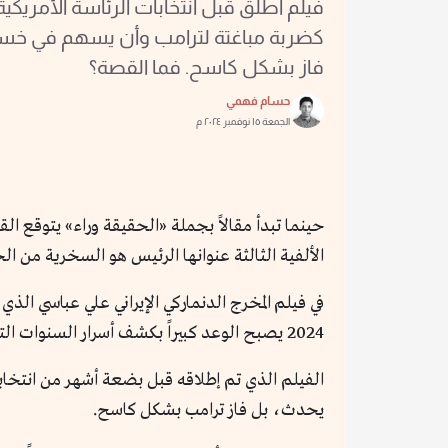
فيلم أُطلق قبل انتخابات الرئاسة الأمريك
كضربة مباغتة لترامب وأن يسهم في خسار
فاز بشكل كاسح. فما القصة؟
حسام فهمي
الجمعة ١٥ نوفمبر ٢٠٢٤ م
حينما تبدأ مقالاً بجملة «الحقيقة وراء» يتوقع ال
الألفية الثالثة عنوانها الرئيس هو السخرية من 
2024 يصبح الوعد كبيراً بكشف أسرار السنوات التي صنعت دونالد ترامب كما نعرفه اليوم.
الفيلم الذي تم إطلاقه قبل بضعة أشهر من انتخاب
يحدث، بل فاز ترامب بشكل كاسح.