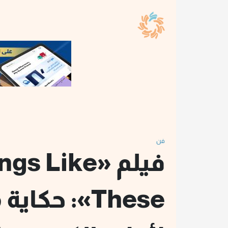
فن
فيلم « Like
These»: حكا