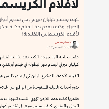
لأفلام الكريس
كيف يستمر كيليان ميرفي في تقديم أدوا
الصراع، وكيف يقدم هذا الفيلم حكاية يم
لأفلام الكريسماس التقليدية؟
حسام فهمي
الجمعة ٢٠ ديسمبر ٢٠٢٤ م
كيليان ميرفي ليقدم دور البطولة في فيلم أيرلندي منخفض التكلفة هو «like these
الفيلم الأحدث للمخرج البلجيكي تيم ميلانتس هو ع
تدور أحداث الفيلم المستوحاة من الواقع عن «الملاج
ظاهرياً كانت هذه الملاجئ تؤوي النساء المنبوذات