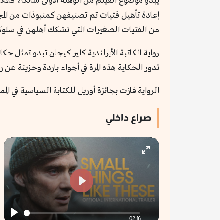
يبدو موضوع الفيلم من الوهلة الأولى شائكاً، فال
إعادة تأهيل فتيات تم تصنيفهن كمنبوذات من المجتمع
من الفتيات الصغيرات التي تشكك أهلهن في سلوك
رواية الكاتبة الأيرلندية كلير كيجان تبدو تمثل حك
تدور الحكاية هذه المرة في أجواء باردة وحزينة ع
الرواية فازت بجائزة أوريل للكتابة السياسية في ال
صراع داخلي
Enter
fullscreen
Play
02:16