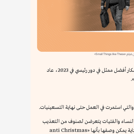
Small Things like»
عقب نجاحه الهوليوودي الكبير بعد بطولته لفيلم «أوبنهايمر» من إخراج كريستوفر نولان الذي فاز من خلاله بجائزة أوسكار أفضل ممثل في دور رئيسي في 2023، عاد
دا والتي استمرت في العمل حتى نهاية التسعينيات.
لك النساء والفتيات يتعرضن لصنوف من التعذيب
البدني والنفسي. كيف يستمر ميرفي في تقديم أدوار مميزة لكنها جميعاً تحمل نفس الصراع، وكيف يقدم هذا الفيلم حكاية يمكن وصفها بأنها «anti Christmas