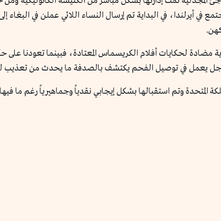
ملاجئ المجدلية تمت إدارتها بشكل مباشر من الكنيسة الكاثوليكية ومن
 في أيرلندا، في البداية تم إرسال النساء اللائي عملن في البغاء إلى
هن.
اية مضادة لحكايات أفلام الكريسماس المعتادة، فبينما تعودنا على حكا
ن رجل يعمل في توصيل الفحم يكتشف بالصدفة ما يحدث من تعذيب للفتيا
مملكة المتحدة وتم استقبالها بشكل إيجابي نقدياً وجماهيرياً رغم ما في