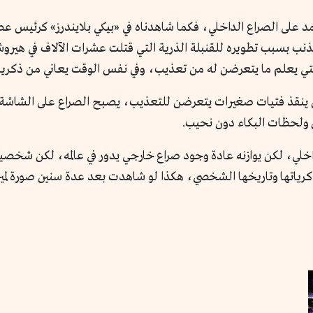
عتمد على الصراع الداخلي، فكما شاهدناه في «بيكي بلايندرز» كرئيس عص
لذنب بسبب تطويره للقنبلة الذرية التي قتلت عشرات الآلاف في هيروشي
تي يعلم ما يتعرضن له من تعذيب، وفي نفس الوقت يعاني من ذكريات 
ن ينقذ فتيات صغيرات يتعرضن للتعذيب، يصبح الصراع على الشاشة دا
 ولحظات البكاء دون نحيب.
خلي، لكن يوازنه عادة وجود صراع خارجي يدور في عالمه، لكن شخصيا
ذكرياتها وتاريخها الشخصي، هكذا لو شاهدت بعد عدة سنين صورة لميرفي