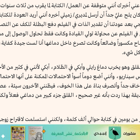
ني أخبرك أنني متوقفة عن العمل/ الكتابة لما يقرب من ثلاث سنوات، د
ن يلح عليَّ جداً أن أرسل لمديري/ زميلي أخبره أنني أريد العودة للك
ي بعد عودتنا أن تقدير الذات في الفيلم دفع البطلة للكف عن التصرف
 في الفيلم عن محاولة تولي القيادة وكانت فقط تحاول الوصول إلى م
لمصباح مكسوراً وضائعاً وكانت تصرخ داخل دماغها أنا لست جيدة كفاي
 كل شيء.
ق وهو يخرب دماغ رايلي وأبكي في الظلام، أبكي لأنني في كثير من الأح
اريو، وأنني أضع دوماً أسوأ الاحتمالات الممكنة على أنها الاحتمال
خاف جداً وأتصرف بناءً على هذا الخوف، فيظنني الآخرون سيئة، عصب
 بهذا ردت بأنه غير صحيح، القلق جزء كبير من دماغي فعلاً ولكنني
 من يومين في كتابة حوالي ألف كلمة، ولكنني استسلمت لاقتراح زوج