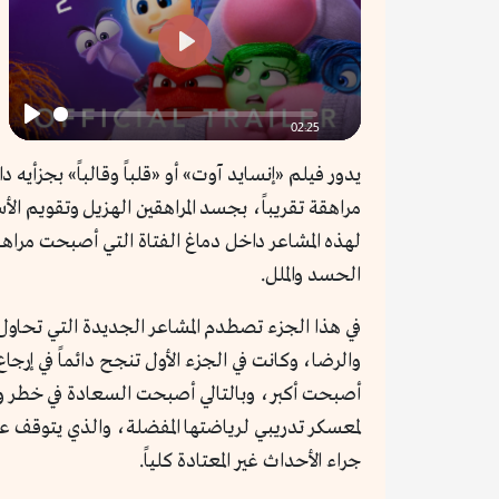
fullscreen
Play
02:25
Play
يدور فيلم «إنسايد آوت» أو «قلباً وقالباً» بجزأيه 
مراهقة تقريباً، بجسد المراهقين الهزيل وتقويم ال
لهذه المشاعر داخل دماغ الفتاة التي أصبحت مراهق
الحسد والملل.
في هذا الجزء تصطدم المشاعر الجديدة التي تحاول ت
والرضا، وكانت في الجزء الأول تنجح دائماً في إرجاع
أصبحت أكبر، وبالتالي أصبحت السعادة في خطر والق
لمعسكر تدريبي لرياضتها المفضلة، والذي يتوقف 
جراء الأحداث غير المعتادة كلياً.