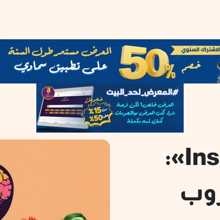
فيلم «Inside out 2»:
روب