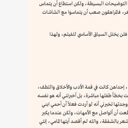
ض التوضيحات البسيطة، ولكن استطاع أن يتماس
غر، فالمراهقون صعب أن يتماسوا مع الشاشات
ال فلن يختل السياق الأساسي للفيلم، ولهذا
ت، إحداهن كانت في قمة الأدب والأخلاق واللطف،
ت بخطأ طفلها مباشرة، بل أخبرتني أنه هو نفسه
وجدتها تخبرني أنه لو أردت فعلاً أن أحمي ابني
طعت أن أتواصل مع الأمهات، ولكن عندما يكبر
وأشعر بالشفقة، والله لم أقصد أيتها المامي، إنتي