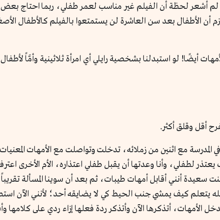
ة، لم أشعر لحظة أن الفيلم غير مناسب لعمر طفلي، ربما احتاج بع
م أن الأطفال بعد سن العاشرة لن يستمتعوا بالفيلم كالأطفال الأص
هات أيضًا! لو استبدلنا بشخصية رايلي أي امرأة ثلاثينية وأمَّاً لأطف
رح أقل وقلق أكثر.
في المدرسة مع اثنين من زملائه، تدخلت وتواصلت مع الأمهات المعنيا
عتذر لطفلي، وأنا وعدتها أن يقبل طفلي اعتذاره، الأم الأخرى اعترف
نت سعيدة أنني أقابل أمهات طيبات، ثم بعد أن سوينا المسألة تقريباً 
عله يتعلم كيف يمشي جنب الحيط كي لا يضايقه أحد؛ لأنني الآن است
ن تتدخل الأمهات، أتذكرها الآن وأتذكر ردة فعلها إزاء ردي على كلامها 