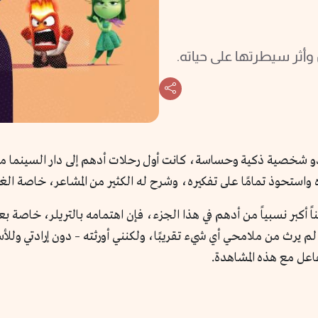
أثر سيطرتها على حياته.
شخصية ذكية وحساسة، كانت أول رحلات أدهم إلى دار السينما منذ 
واستحوذ تمامًا على تفكيره، وشرح له الكثير من المشاعر، خاصة الغضب
اً أكبر نسبياً من أدهم في هذا الجزء، فإن اهتمامه بالتريلر، خاص
يرث من ملامحي أي شيء تقريبًا، ولكنني أورثته – دون إرادتي وللأسف
اعل مع هذه المشاهدة.