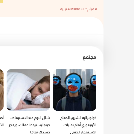
# فيلم Inside Out
# تربية
مجتمع
 من عالم ماكدونالدز:
كولونيالية الشرق: الكفاح
شلل النوم عند الاستيقاظ:
أحم
طع.. إذن أنا موجود
الأويغوري أمام تقنيات
حينما يستيقظ عقلك، ويعجز
ال
الاستعمار الصيني
جسدك تمامًا