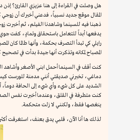
هل وصلت في القراءة إلى هنا عزيزي القارئ؟ إذن دع
المقال موقع جديد نسبياً، فدعني أخبرك أن زوجي كا
ذهبنا فيه للسينما وشاهدنا الفيلم، ثم أخبرت زوج
يدفعها أبداً للتعامل باستحقاق وتمادٍ، كفت جوي
رايلي كي تبدأ التصرف بحكمة، وأنها طالما كان ا
المصباح لمكانه وتذكرت أنها جيدة بدأت في تصحيح
كنت أقف في السينما أحمل ابني الأصغر وأشاهد القل
دماغي، تخبرني صديقتي أنني مدمنة للورست كيس سين
الشديد على كل شيء وأي شيء إلى الحافة دوماً، أ
كنت متطرفة في القلق، وعندما أخبرت نفس الصديقة
ينغصها فقط، ولكنني لا زلت متحكمة.
لذلك ها أنا الآن، قلبي يدق بعنف، استغرقت أكثر