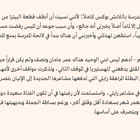
مدرسة باللانش بوكس كاملاً؛ لأنني نسيت أن أنظف قطعة البيتزا من ال
كل إلا لماماً أصلاً يخبرني أنه جائع، وأن سبب جوعه أن الميس رفضت م
ً، استطعن تهدئتي وأخبرنني أن هناك بنداً في لائحة المدرسة يمنع الم
لم – أدهم ليس ابني الوحيد هناك عمر عامان ونصف ولم يكن قراراً جي
لقلق يدفعني للهستيريا في الموقف الثاني، وتذكرت مواقف أخرى لأم
بطلة المراهقة رايلي التي تدفعها مشاعرها الجديدة إلى الإتيان بت
في مشاعر رايلي، واستسلمت لأن رغبتها في أن تكون الفتاة سعيدة دوما
العمر شعر بسعادة أقل وقلق أكبر، ورغم بساطة الجملة وبديهيتها فإ
ا ويتصرف على أساسها.