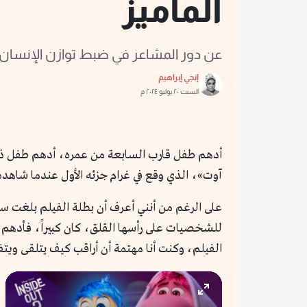
الماميز
عن دور المشاعر في ضبط توازن الإنسان و
إنجي إبراهيم
السبت ٢٠ يوليو ٢٠٢٤ م
أدهم طفل قارب السابعة من عمره، أدهم طفل ذو 
آوت»، الذي وقع في غرام جزئه الأول عندما شاهده 
على الرغم من أنني أعرف أن بطلة الفيلم بلغت سن
للشخصيات على رأسها القلق، كان كبيراً، فأدهم لم 
الفيلم، وكنت أنا مهتمة أن أراقب كيف يتلقى ويتف
Enter