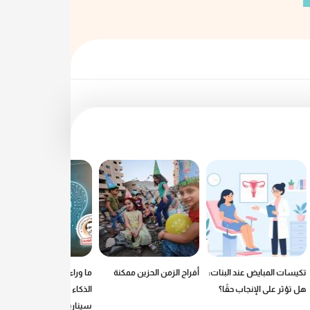
تكيسات المبايض عند البنات:
أفراح الزمن الحزين ممكنة
ما وراء الرصاص: كيف يكتب
هل تؤثر على الإنجاب حقًا؟
الذكاء الاصطناعي
سيناريوهات الحروب