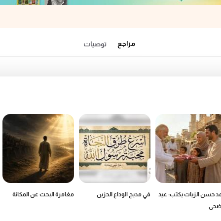
مراجع
توصيات
د حسن الزيات يكتب: عيد
في مديح الوداع الحزين
مغامرة البحث عن المكانة
أضحى