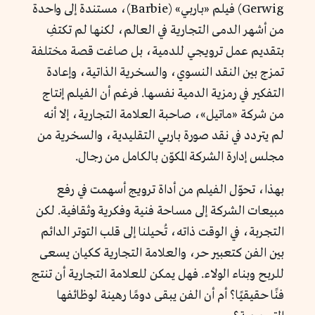
Gerwig) فيلم «باربي» (Barbie)، مستندة إلى واحدة
من أشهر الدمى التجارية في العالم، لكنها لم تكتفِ
بتقديم عمل ترويجي للدمية، بل صاغت قصة مختلفة
تمزج بين النقد النسوي، والسخرية الذاتية، وإعادة
التفكير في رمزية الدمية نفسها. فرغم أن الفيلم إنتاج
من شركة «ماتيل»، صاحبة العلامة التجارية، إلا أنه
لم يتردد في نقد صورة باربي التقليدية، والسخرية من
مجلس إدارة الشركة المكوّن بالكامل من رجال.
بهذا، تحوّل الفيلم من أداة ترويج أسهمت في رفع
مبيعات الشركة إلى مساحة فنية وفكرية وثقافية. لكن
التجربة، في الوقت ذاته، تُحيلنا إلى قلب التوتر الدائم
بين الفن كتعبير حر، والعلامة التجارية ككيان يسعى
للربح وبناء الولاء. فهل يمكن للعلامة التجارية أن تنتج
فنًا حقيقيًا؟ أم أن الفن يبقى دومًا رهينة لوظائفها