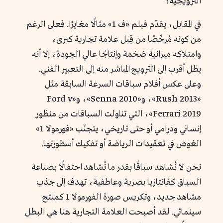
الترويجية؟
في المقابل، يقدّم فيلم «ف 1» مثالًا مغايرًا. فعلى الرغم
من كونه مُرخّصًا من قِبل علامة تجارية كبرى،
وامتلاكه ميزانية ضخمة وإنتاجًا عالي الجودة، إلا أنه
يظل أقرب إلى الترويج المباشر منه إلى التعبير الفني.
وعلى عكس أفلام سباقات السرعة السابقة مثل
«Rush 2013»، و«Senna 2010»، و«Ford v
Ferrari 2019»، التي تناولت السباقات من منظور
إنساني ودرامي أو حتى تاريخي، يتجنّب «فورمولا 1»
الغوص في تعقيدات الرياضة أو تفكيك أسطورتها.
نحن لا نُشاهد سباقًا بقدر ما نُشاهد احتفالًا بصناعة
السباق كفانتازيا بصرية وعاطفية، تهدف إلى جذب
مشاهد جديد، وتكريس صورة الفورمولا 1 كمنتج
سينمائي. لقد أصبحت العلامة التجارية هنا هي البطل