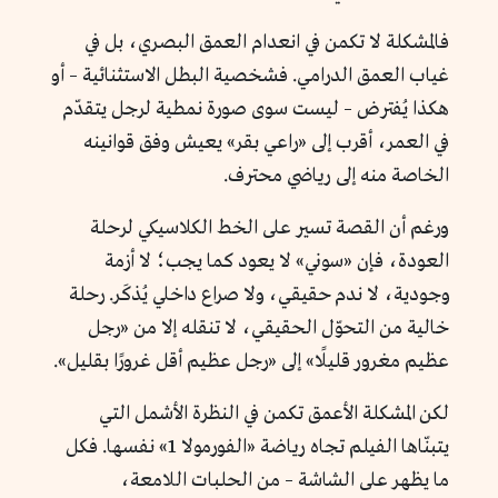
فالمشكلة لا تكمن في انعدام العمق البصري، بل في
غياب العمق الدرامي. فشخصية البطل الاستثنائية – أو
هكذا يُفترض – ليست سوى صورة نمطية لرجل يتقدّم
في العمر، أقرب إلى «راعي بقر» يعيش وفق قوانينه
الخاصة منه إلى رياضي محترف.
ورغم أن القصة تسير على الخط الكلاسيكي لرحلة
العودة، فإن «سوني» لا يعود كما يجب؛ لا أزمة
وجودية، لا ندم حقيقي، ولا صراع داخلي يُذكَر. رحلة
خالية من التحوّل الحقيقي، لا تنقله إلا من «رجل
عظيم مغرور قليلًا» إلى «رجل عظيم أقل غرورًا بقليل».
لكن المشكلة الأعمق تكمن في النظرة الأشمل التي
يتبنّاها الفيلم تجاه رياضة «الفورمولا 1» نفسها. فكل
ما يظهر على الشاشة – من الحلبات اللامعة،