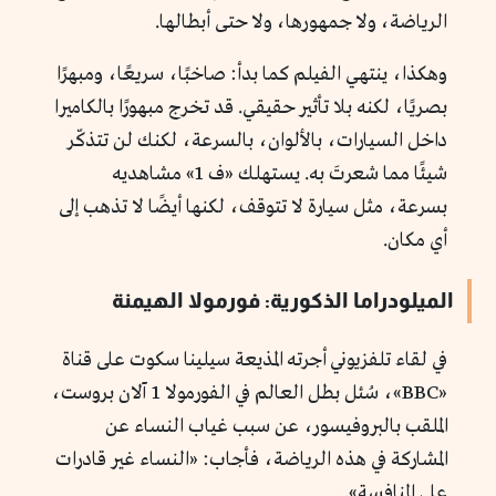
الرياضة، ولا جمهورها، ولا حتى أبطالها.
وهكذا، ينتهي الفيلم كما بدأ: صاخبًا، سريعًا، ومبهرًا
بصريًا، لكنه بلا تأثير حقيقي. قد تخرج مبهورًا بالكاميرا
داخل السيارات، بالألوان، بالسرعة، لكنك لن تتذكّر
شيئًا مما شعرتَ به. يستهلك «ف 1» مشاهديه
بسرعة، مثل سيارة لا تتوقف، لكنها أيضًا لا تذهب إلى
أي مكان.
الميلودراما الذكورية: فورمولا الهيمنة
في لقاء تلفزيوني أجرته المذيعة سيلينا سكوت على قناة
«BBC»، سُئل بطل العالم في الفورمولا 1 آلان بروست،
الملقب بالبروفيسور، عن سبب غياب النساء عن
المشاركة في هذه الرياضة، فأجاب: «النساء غير قادرات
على المنافسة».