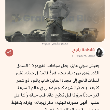
البوستر التشويقي لفيلم F1:
فاطمة راجح
الخميس ٣١ يوليو ٢٠٢٥ م
يعيش سوني هايز، بطل سباقات الفورمولا 1 السابق
الذي يؤدي دوره براد بيت، فترةً قاتمة في حياته. تشير
لقطات الماضي إلى مجده الغابر: شاب يافع، ذو شعر
كثيف، يتصدّر المشهد كنجم ذهبي في عالم السرعة.
لكن حادثًا مروّعًا قبل ثلاثين عامًا قلب حياته رأسًا على
عقب – أنهى مسيرته المهنية، دمّر زيجاته، وتركه يتخبّط