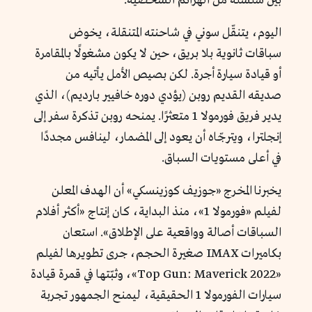
بين سلسلة من الهزائم الشخصية.
اليوم، يتنقّل سوني في شاحنته المتنقلة، يخوض
سباقات ثانوية بلا بريق، حين لا يكون مشغولًا بالمقامرة
أو قيادة سيارة أجرة. لكن بصيص الأمل يأتيه من
صديقه القديم روبن (يؤدي دوره خافيير بارديم)، الذي
يدير فريق فورمولا 1 متعثرًا. يمنحه روبن تذكرة سفر إلى
إنجلترا، ويترجّاه أن يعود إلى المضمار، لينافس مجددًا
في أعلى مستويات السباق.
يخبرنا المخرج «جوزيف كوزينسكي» أن الهدف المعلن
لفيلم «فورمولا 1»، منذ البداية، كان إنتاج «أكثر أفلام
السباقات أصالة وواقعية على الإطلاق». استعان
بكاميرات IMAX صغيرة الحجم، جرى تطويرها لفيلم
«Top Gun: Maverick 2022»، وثبّتها في قمرة قيادة
سيارات الفورمولا 1 الحقيقية، ليمنح الجمهور تجربة