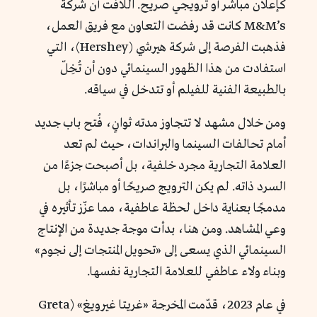
كإعلان مباشر أو ترويجي صريح. اللافت أن شركة
M&M’s كانت قد رفضت التعاون مع فريق العمل،
فذهبت الفرصة إلى شركة هيرشي (Hershey)، التي
استفادت من هذا الظهور السينمائي دون أن تُخِلّ
بالطبيعة الفنية للفيلم أو تتدخل في سياقه.
ومن خلال مشهد لا تتجاوز مدته ثوانٍ، فُتح باب جديد
أمام تحالفات السينما والبراندات، حيث لم تعد
العلامة التجارية مجرد خلفية، بل أصبحت جزءًا من
السرد ذاته. لم يكن الترويج صريحًا أو مباشرًا، بل
مدمجًا بعناية داخل لحظة عاطفية، مما عزّز تأثيره في
وعي المشاهد. ومن هنا، بدأت موجة جديدة من الإنتاج
السينمائي الذي يسعى إلى «تحويل المنتجات إلى نجوم»
وبناء ولاء عاطفي للعلامة التجارية نفسها.
في عام 2023، قدّمت المخرجة «غريتا غيرويغ» (Greta