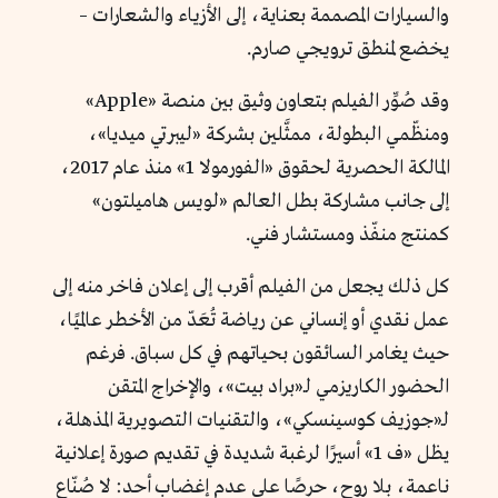
والسيارات المصممة بعناية، إلى الأزياء والشعارات –
يخضع لمنطق ترويجي صارم.
وقد صُوِّر الفيلم بتعاون وثيق بين منصة «Apple»
ومنظّمي البطولة، ممثَّلين بشركة «ليبرتي ميديا»،
المالكة الحصرية لحقوق «الفورمولا 1» منذ عام 2017،
إلى جانب مشاركة بطل العالم «لويس هاميلتون»
كمنتج منفّذ ومستشار فني.
كل ذلك يجعل من الفيلم أقرب إلى إعلان فاخر منه إلى
عمل نقدي أو إنساني عن رياضة تُعَدّ من الأخطر عالميًا،
حيث يغامر السائقون بحياتهم في كل سباق. فرغم
الحضور الكاريزمي لـ«براد بيت»، والإخراج المتقن
لـ«جوزيف كوسينسكي»، والتقنيات التصويرية المذهلة،
يظل «ف 1» أسيرًا لرغبة شديدة في تقديم صورة إعلانية
ناعمة، بلا روح، حرصًا على عدم إغضاب أحد: لا صُنّاع