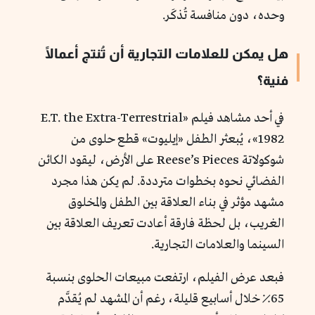
وحده، دون منافسة تُذكَر.
هل يمكن للعلامات التجارية أن تُنتج أعمالًا
فنية؟
في أحد مشاهد فيلم «E.T. the Extra-Terrestrial
1982»، يُبعثر الطفل «إيليوت» قطع حلوى من
شوكولاتة Reese’s Pieces على الأرض، ليقود الكائن
الفضائي نحوه بخطوات مترددة. لم يكن هذا مجرد
مشهد مؤثر في بناء العلاقة بين الطفل والمخلوق
الغريب، بل لحظة فارقة أعادت تعريف العلاقة بين
السينما والعلامات التجارية.
فبعد عرض الفيلم، ارتفعت مبيعات الحلوى بنسبة
65٪ خلال أسابيع قليلة، رغم أن المشهد لم يُقدَّم