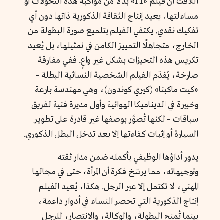
اللافت أن فيلم «F1» بدلاً من مواكبة هذه التحوّلات أو
مساءلتها، يعيد إنتاج الثقافة الذكورية ذاتها دون أي
تفكيك نقدي. يكتفي الفيلم بتلميع صورة البطولة من
الخارج، متجاهلًا التمييز الكامن في تمثيلها، بل يُعيد
تكريس هذه التحيزات بشكل غير واعٍ. ففي مفارقة
صارخة، يُقدّم الفيلم الشخصية النسائية البطلة –
«كيت ماكينا» (كيري كوندون)، وهي مهندسة بارعة
وخبيرة في الديناميكا الهوائية وأول مديرة فنية لفريق
سباقات – لكنها تُصوَّر بوصفها غير قادرة على تطوير
السيارة أو إثبات كفاءتها إلا بعد تدخل البطل الذكوري.
يدور أداؤها الوظيفي بأكمله ضمن مدار ثقته
وتوجيهاته، مما يرسّخ فكرة أن المرأة، حتى في مجالها
المهني، لا تكتمل إلا عبر الرجل. هكذا، يُعيد الفيلم
إنتاج الذكورية التي تحصر النساء في أدوار داعمة،
بينما تُمنح البطولة، والوكالة، والانتصار، للرجل