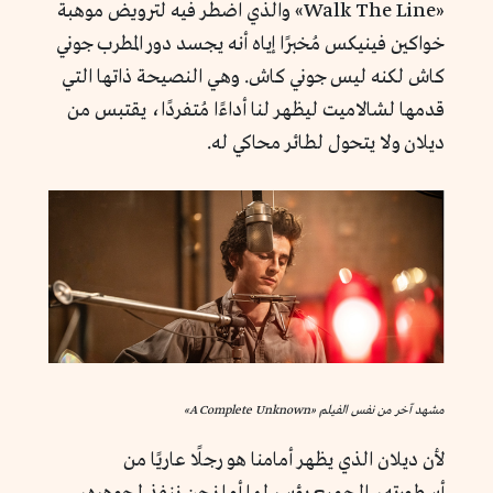
«Walk The Line» والذي اضطر فيه لترويض موهبة
خواكين فينيكس مُخبرًا إياه أنه يجسد دور المطرب جوني
كاش لكنه ليس جوني كاش. وهي النصيحة ذاتها التي
قدمها لشالاميت ليظهر لنا أداءًا مُتفردًا، يقتبس من
ديلان ولا يتحول لطائر محاكي له.
مشهد آخر من نفس الفيلم «A Complete Unknown»
لأن ديلان الذي يظهر أمامنا هو رجلًا عاريًا من