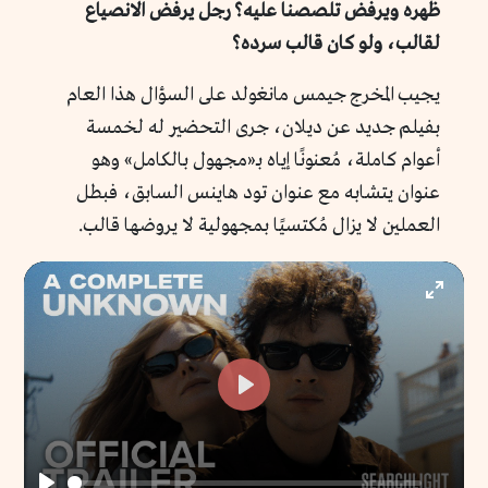
ظهره ويرفض تلصصنا عليه؟ رجل يرفض الانصياع
لقالب، ولو كان قالب سرده؟
يجيب المخرج جيمس مانغولد على السؤال هذا العام
بفيلم جديد عن ديلان، جرى التحضير له لخمسة
أعوام كاملة، مُعنونًا إياه بـ«مجهول بالكامل» وهو
عنوان يتشابه مع عنوان تود هاينس السابق، فبطل
العملين لا يزال مُكتسيًا بمجهولية لا يروضها قالب.
Enter
fullscr
Play