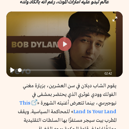
عالم تبدو عليه أمارات الموت، رغم أنه بالكاد ولد»
Enter
fullscr
Play
02:42
Play
يقوم الشاب ديلان في سن العشرين، بزيارة مغني
الفولك وودي غوثري الذي يحتضر بمشفى في
نيوجيرسي، بينما تتعرض أغنيته الشهيرة «
This
Land Is Your Land
» للمحاكمة السياسية. ويقف
المطرب بيت سيجر مستفزًا بها السلطات التقليدية