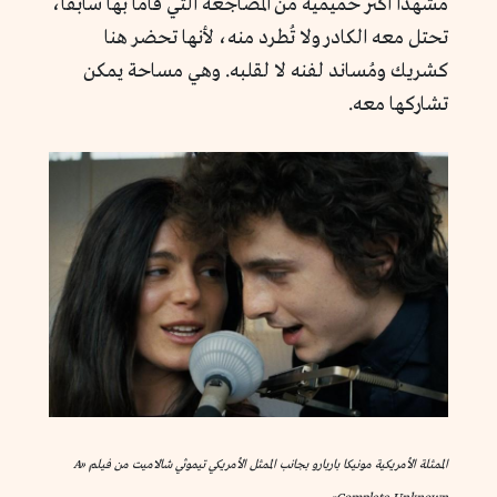
مشهدًا أكثر حميمية من المضاجعة التي قاما بها سابقًا،
تحتل معه الكادر ولا تُطرد منه، لأنها تحضر هنا
كشريك ومُساند لفنه لا لقلبه. وهي مساحة يمكن
تشاركها معه.
الممثلة الأمريكية مونيكا باربارو بجانب الممثل الأمريكي تيموثي شالاميت من فيلم «A