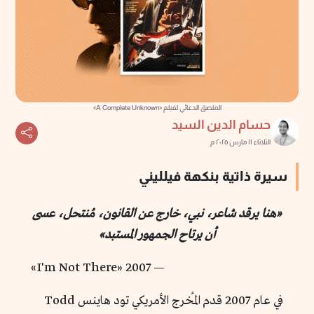
الملصق الدعائي لفيلم «A Complete Unknown»
حسام الدين السيد
الثلاثاء ١١ مارس ٢٠٢٥ م
سيرة ذاتية بنكهة فيلليني
«هنا يرقد شاعر، نبي، خارج عن القانون، مُنتحل، عسى
أن يرتاح الجمهور المستبد»
— I'm Not There» 2007»
في عام 2007 قدم المُخرج الأمريكي تود هاينس Todd