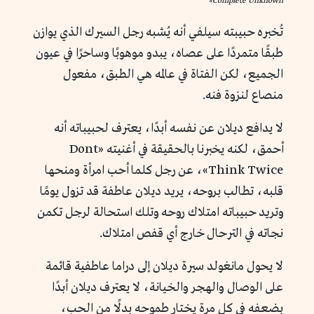
Complete Unknown»
تُخبره حبيبته سيلفي أنه يُشبه رجل السيرك الذي يوازن
طبقًا متمردًا على عصاه، يبدو موهوبًا وساحرًا في عيون
الجميع، لكن الفتاة في عالمه هي الطبق، مفعول
منصاع لنزوة فنه.
لا يدافع ديلان عن نفسه أبدًا، يعترف لحبيباته أنه
أحمق، لكنه يخبرنا بالحقيقة في أغنيته «Dont
Think Twice»، عن رجل كلما أحب امرأة ومنحها
قلبه، تطالب بروحه، يريد ديلان عاطفة قد تزول يومًا
وتريد حبيباته امتلاك روحه وتلك استحالة لرجل تكمن
نجاته في الترحال خارج أي قفص امتلاك.
لا يحول مانغولد سيرة ديلان إلى دراما عاطفية قائمة
على الوصال والهجر والخيانة، لا يعترف ديلان أبدًا
بضعفه في كل مرة يختار طموحه بدلًا من الحب،