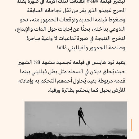
ليصير فيلمه «8½» انعكاسًا لتلك الأزمة في صورة بطله
المخرج غويدو الذي يفر من ثقل نجاحاته السابقة
وضغوط فيلمه الجديد وتوقعات الجمهور منه، نحو
اللاوعي بداخله، بحثًا عن إجابات حول الذات والإبداع،
لتخرج النتيجة في صورة تداعيات لا واعية ساحرة
وصادمة للجمهور ولفيلليني ذاته!
يعيد تود هاينس في فيلمه تجسيد مشهد 8½ الشهير
حيث يُحلق ديلان في السماء مثل بطل فيلليني بينما
قدمه مربوطة بقيد يُحاول أحدهم التحكم به وإعادته
للأرض بحبل كما يتحكم بطائرة ورقية.