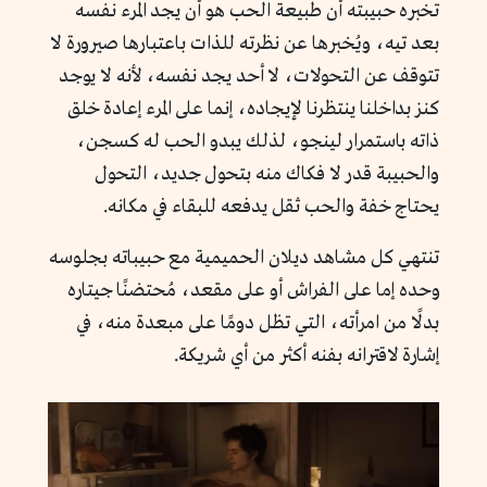
تخبره حبيبته أن طبيعة الحب هو أن يجد المرء نفسه
بعد تيه، ويُخبرها عن نظرته للذات باعتبارها صيرورة لا
تتوقف عن التحولات، لا أحد يجد نفسه، لأنه لا يوجد
كنز بداخلنا ينتظرنا لإيجاده، إنما على المرء إعادة خلق
ذاته باستمرار لينجو، لذلك يبدو الحب له كسجن،
والحبيبة قدر لا فكاك منه بتحول جديد، التحول
يحتاج خفة والحب ثقل يدفعه للبقاء في مكانه.
تنتهي كل مشاهد ديلان الحميمية مع حبيباته بجلوسه
وحده إما على الفراش أو على مقعد، مُحتضنًا جيتاره
بدلًا من امرأته، التي تظل دومًا على مبعدة منه، في
إشارة لاقترانه بفنه أكثر من أي شريكة.