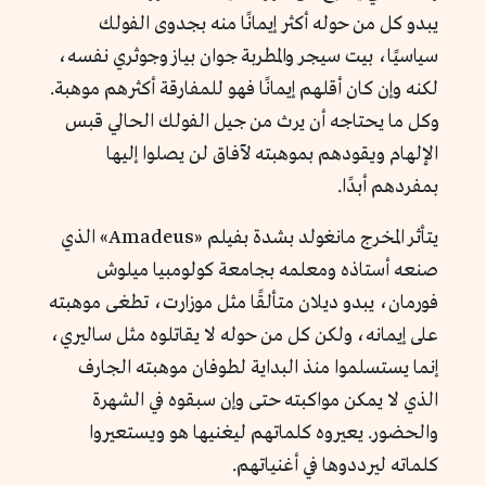
يبدو كل من حوله أكثر إيمانًا منه بجدوى الفولك
سياسيًا، بيت سيجر والمطربة جوان بياز وجوثري نفسه،
لكنه وإن كان أقلهم إيمانًا فهو للمفارقة أكثرهم موهبة.
وكل ما يحتاجه أن يرث من جيل الفولك الحالي قبس
الإلهام ويقودهم بموهبته لآفاق لن يصلوا إليها
بمفردهم أبدًا.
يتأثر المخرج مانغولد بشدة بفيلم «Amadeus» الذي
صنعه أستاذه ومعلمه بجامعة كولومبيا ميلوش
فورمان، يبدو ديلان متألقًا مثل موزارت، تطغى موهبته
على إيمانه، ولكن كل من حوله لا يقاتلوه مثل ساليري،
إنما يستسلموا منذ البداية لطوفان موهبته الجارف
الذي لا يمكن مواكبته حتى وإن سبقوه في الشهرة
والحضور. يعيروه كلماتهم ليغنيها هو ويستعيروا
كلماته ليرددوها في أغنياتهم.