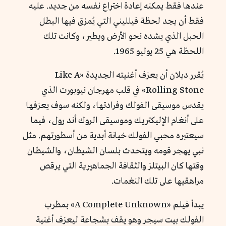
عندها فقط يمكنه إعادة اختراع نفسه من جديد. عليه
فقط أن يجد لحظة فيلليني التي يُمزق فيها البطل
الحبل الذي يشده نحو الأرض ويطير، وكانت تلك
اللحظة هي 25 يوليو 1965.
يُقرر ديلان أن يعزف أغنيته الجديدة «Like A
Rolling Stone» في قلب مهرجان نيوبورت الذي
يقدس موسيقى الفولك وفرادتها، ولكنه سوف يعزفها
على أنغام الإليكتريك وموسيقى الروك أند رول، فيما
سيعتبره محبي الفولك خيانة أبدية من أسطورتهم. مثل
نبي يهجر قومه ويتحدث بلسان الشيطان، والشيطان
وقتها كان البيتلز والثقافة الجماهيرية التي يرقص
مراهقيها على تلك النغمات.
يبدأ فيلم «A Complete Unknown» بمطرب
الفولك بيت سيجر وهو يقف بشجاعة ليعزف أغنية