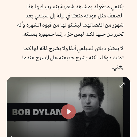
يكتفي مانغولد بمشاهد شعرية يتسرب فيها هذا
الضعف مثل عودته متعبًا في ليلة إلى سيلفي بعد
شهور من انفصالهما ليشكو لها من قيود الشهرة وأنه
تحرر من حبها لكنه ليس حرًا، إنما جمهوره يمتلكه.
لا يعتذر ديلان لسيلفي أبدًا ولا يشرح ذاته لها كما
تمنت دومًا، لكنه يشرح حقيقته على المسرح عندما
يغني.
Enter
fullscr
Play