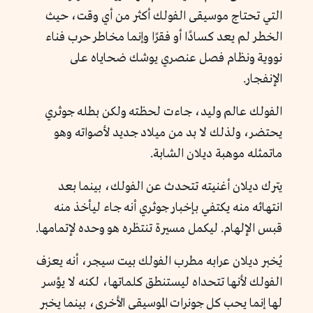
التي تحتاج موسيقى الفولك أكثر من أي وقت، حيث
الخطر لم يعد كسادًا أو فقرًا وإنما مخاطر حرب فناء
نووية ونظام فصل عنصري يوشك ضحاياه على
الإنفجار.
الفولك عالم وليد، جاءت لحظته ولكن بطله جوثري
يحتضر، ولذلك لا بد من ميلاد جديد لأصواته وهو
ماتمثله موهبة ديلان الشابة.
يترك ديلان أغنيته تتحدث عن الفولك، بينما بعد
انتهائه منه يكتفي بإخبار جوثري أنه جاء ليأخذ منه
قبس الإلهام. ليكمل مسيرة تنتظره هو وحده لإتمامها.
يُخبر ديلان عرابه مطرب الفولك بيت سيجر، أنه يعزف
الفولك لأنها تتحداه ليستنطق كلماتها، لكنه لا يؤسر
لها إنما يحب كل جونرات الموسيقى الأخرى، بينما يخبر