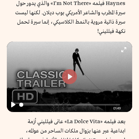
Haynes فيلمه «I'm Not There» والذي يدور حول
سيرة المطرب والشاعر الأمريكي بوب ديلان. لكنها ليست
سيرة ذاتية مروية بالنمط الكلاسيكي، إنما سيرة تحمل
نكهة فيلليني!
Enter
fullscr
Play
01:49
Play
بعد فيلمه «La Dolce Vita» عانى فيلليني أزمة
ابداعية عبر عنها بزوال ملكات الساحر من عوالمه،