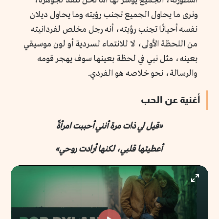
أسطورته، الجميع يؤسر لها أما نحن ننفذ لجوهره،
ونرى ما يحاول الجميع تجنب رؤيته وما يحاول ديلان
نفسه أحيانًا تجنب رؤيته، أنه رجل مخلص لفردانيته
من اللحظة الأولى، لا للانتماء لسردية أو لون موسيقي
بعينه، مثل نبي في لحظة بعينها سوف يهجر قومه
والرسالة، نحو خلاصه هو الفردي.
أغنية عن الحب
«قيل لي ذات مرة أنني أحببت امرأةً
أعطيتها قلبي، لكنها أرادت روحي»
Enter
fullscr