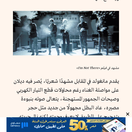
مشهد في فيلم «I'm Not There»
يقدم مانغولد في المقابل مشهدًا شعريًا، يُصر فيه ديلان
على مواصلة الغناء رغم محاولات قطع التيار الكهربي
وصيحات الجمهور المستهجنة، يتعالى صوته بنبوءة
مصيره، عاد البطل مجهولًا من جديد مثل حجر
×
يتدحرج على الطريق لا يعرف وجهته لكنه نال حريته
الأخيرة، حرية التمرد على جمهوره ذاته.