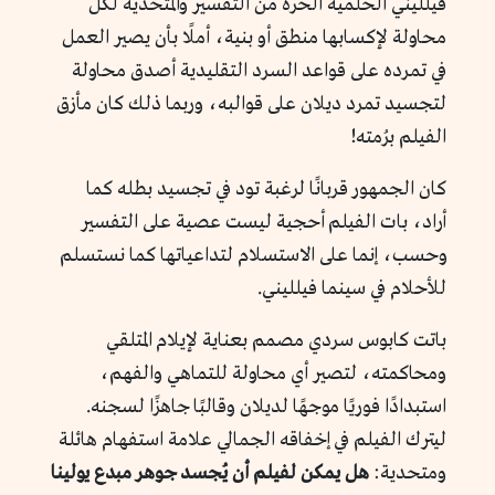
فيلليني الحلمية الحُرة من التفسير والمُتحدية لكل
محاولة لإكسابها منطق أو بنية، أملًا بأن يصير العمل
في تمرده على قواعد السرد التقليدية أصدق محاولة
لتجسيد تمرد ديلان على قوالبه، وربما ذلك كان مأزق
الفيلم برُمته!
كان الجمهور قربانًا لرغبة تود في تجسيد بطله كما
أراد، بات الفيلم أحجية ليست عصية على التفسير
وحسب، إنما على الاستسلام لتداعياتها كما نستسلم
للأحلام في سينما فيلليني.
باتت كابوس سردي مصمم بعناية لإيلام المتلقي
ومحاكمته، لتصير أي محاولة للتماهي والفهم،
استبدادًا فوريًا موجهًا لديلان وقالبًا جاهزًا لسجنه.
ليترك الفيلم في إخفاقه الجمالي علامة استفهام هائلة
ومتحدية:
هل يمكن لفيلم أن يُجسد جوهر مبدع يولينا