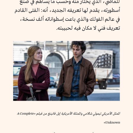
للماضي، الذي يختار منه وحسب ما يساهم في صنع
أسطورته، يقدم لها تعريفه الجديد، أنه: الفتى القادم
في عالم الفولك والذي باعت إسطواناته ألف نسخة،
تعريف فني لا مكان فيه لحبيبته.
الممثل الأمريكي تيموثي شالامي والممثلة الأمريكية إيل فانينغ من فيلم «A Complete
Unknown»