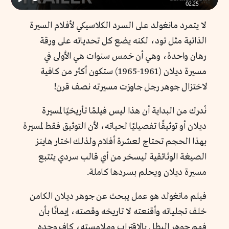
02:25
Play
لا يتمرد مانغولد على السرد الكلاسيكي لأفلام السيرة
الذاتية مثل تود، لكنه يضع كل تحدياته على ورقة
رهان واحدة، وهي أن خمس سنوات هي الأولى في
مسيرة ديلان (1961-1965) ستكون أكثر من كافية
لاختزال جوهر رجل جاوزت مسيرته نصف قرن!
نُدرك من البداية أن هذا ليس فيلمًا تأريخيًا لمسيرة
ديلان أو توثيقًا تفصيليًا لحياته، لأن التوثيق فقط لمسيرة
بهذا الحجم تحتاج لعشرة أفلام ولذلك اختار هاينز
الصيغة الوثائقية ليسخر من أي قالب سردي يتتبع
مسيرة ديلان ويحلم بسردها كاملة.
فيلم مانغولد هو عمل يبحث عن جوهر ديلان الكامن
خلف تجلياته وأقنعته لا تاريخه وقصته، إيمانًا بأن
فهم جوهر البطل بالاقتراب وملامسته، كافٍ وحده