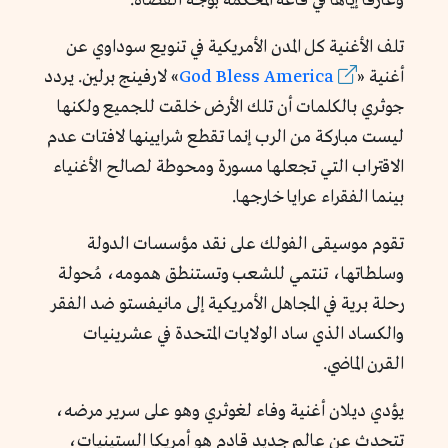
وعازفًا إياها في قاعة المحكمة بوجه القضاة.
تلف الأغنية كل المدن الأمريكية في تنويع سوداوي عن
أغنية «
God Bless America
»
لارفينج برلين. يردد
جوثري بالكلمات أن تلك الأرض خلقت للجميع ولكنها
ليست مباركة من الرب إنما تقطع شرايينها لافتات عدم
الاقتراب التي تجعلها مسورة ومحوطة لصالح الأغنياء
بينما الفقراء عرايا خارجها.
تقوم موسيقى الفولك على نقد مؤسسات الدولة
وسلطاتها، تنتمي للشعب وتستنطق همومه، مُحولة
رحلة برية في المجاهل الأمريكية إلى مانيفستو ضد الفقر
والكساد الذي ساد الولايات المتحدة في عشرينيات
القرن الماضي.
يؤدي ديلان أغنية وفاء لغوثري وهو على سرير مرضه،
تتحدث عن عالم جديد قادم هو أمريكا الستينيات،