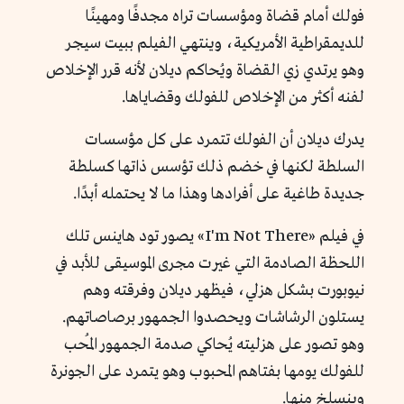
فولك أمام قضاة ومؤسسات تراه مجدفًا ومهينًا
للديمقراطية الأمريكية، وينتهي الفيلم ببيت سيجر
وهو يرتدي زي القضاة ويُحاكم ديلان لأنه قرر الإخلاص
لفنه أكثر من الإخلاص للفولك وقضاياها.
يدرك ديلان أن الفولك تتمرد على كل مؤسسات
السلطة لكنها في خضم ذلك تؤسس ذاتها كسلطة
جديدة طاغية على أفرادها وهذا ما لا يحتمله أبدًا.
في فيلم «I'm Not There» يصور تود هاينس تلك
اللحظة الصادمة التي غيرت مجرى الموسيقى للأبد في
نيوبورت بشكل هزلي، فيظهر ديلان وفرقته وهم
يستلون الرشاشات ويحصدوا الجمهور برصاصاتهم.
وهو تصور على هزليته يُحاكي صدمة الجمهور المُحب
للفولك يومها بفتاهم المحبوب وهو يتمرد على الجونرة
وينسلخ منها.