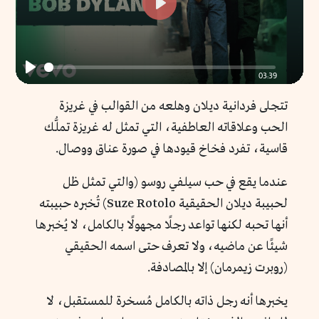
Play
03:39
Play
تتجلى فردانية ديلان وهلعه من القوالب في غريزة
الحب وعلاقاته العاطفية، التي تمثل له غريزة تملُّك
قاسية، تفرد فخاخ قيودها في صورة عناق ووصال.
عندما يقع في حب سيلفي روسو (والتي تمثل ظل
لحبيبة ديلان الحقيقية Suze Rotolo) تُخبره حبيبته
أنها تحبه لكنها تواعد رجلًا مجهولًا بالكامل، لا يُخبرها
شيئًا عن ماضيه، ولا تعرف حتى اسمه الحقيقي
(روبرت زيمرمان) إلا بالمصادفة.
يخبرها أنه رجل ذاته بالكامل مُسخرة للمستقبل، لا