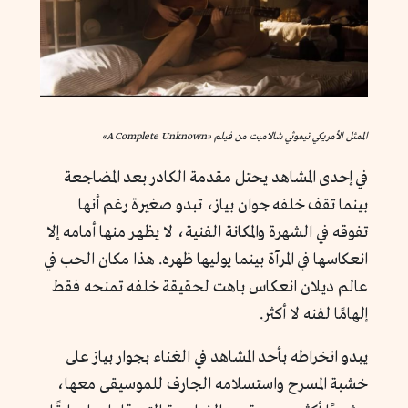
الممثل الأمريكي تيموثي شالاميت من فيلم «A Complete Unknown»
في إحدى المشاهد يحتل مقدمة الكادر بعد المضاجعة
بينما تقف خلفه جوان بياز، تبدو صغيرة رغم أنها
تفوقه في الشهرة والمكانة الفنية، لا يظهر منها أمامه إلا
انعكاسها في المرآة بينما يوليها ظهره. هذا مكان الحب في
عالم ديلان انعكاس باهت لحقيقة خلفه تمنحه فقط
إلهامًا لفنه لا أكثر.
يبدو انخراطه بأحد المشاهد في الغناء بجوار بياز على
خشبة المسرح واستسلامه الجارف للموسيقى معها،