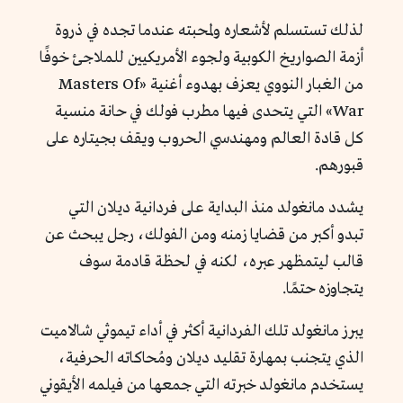
لذلك تستسلم لأشعاره ولمحبته عندما تجده في ذروة
أزمة الصواريخ الكوبية ولجوء الأمريكيين للملاجئ خوفًا
من الغبار النووي يعزف بهدوء أغنية «Masters Of
War» التي يتحدى فيها مطرب فولك في حانة منسية
كل قادة العالم ومهندسي الحروب ويقف بجيتاره على
قبورهم.
يشدد مانغولد منذ البداية على فردانية ديلان التي
تبدو أكبر من قضايا زمنه ومن الفولك، رجل يبحث عن
قالب ليتمظهر عبره، لكنه في لحظة قادمة سوف
يتجاوزه حتمًا.
يبرز مانغولد تلك الفردانية أكثر في أداء تيموثي شالاميت
الذي يتجنب بمهارة تقليد ديلان ومُحاكاته الحرفية،
يستخدم مانغولد خبرته التي جمعها من فيلمه الأيقوني