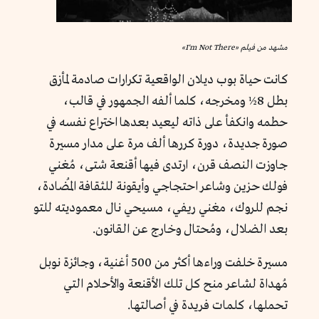
مشهد من فيلم «I'm Not There»
كانت حياة بوب ديلان الواقعية تكرارات صادمة لمأزق
بطل 8½ ومخرجه، كلما ألفه الجمهور في قالب،
حطمه وانكفأ على ذاته ليعيد بعدها اختراع نفسه في
صورة جديدة، دورة كررها ألف مرة على مدار مسيرة
جاوزت النصف قرن، ارتدى فيها أقنعة شتى، مُغني
فولك حزين وشاعر احتجاجي وأيقونة للثقافة المُضادة،
نجم للروك، مغني ريفي، مسيحي نال معموديته للتو
بعد الضلال، ومُحتال وخارج عن القانون.
مسيرة خلفت وراءها أكثر من 500 أغنية، وجائزة نوبل
مُهداة لشاعر منح كل تلك الأقنعة والأحلام التي
تحملها، كلمات فريدة في أصالتها.