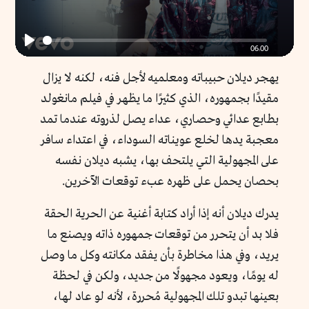
06:00
Play
يهجر ديلان حبيباته ومعلميه لأجل فنه، لكنه لا يزال
مقيدًا بجمهوره، الذي كثيرًا ما يظهر في فيلم مانغولد
بطابع عدائي وحصاري، عداء يصل لذروته عندما تمد
معجبة يدها لخلع عويناته السوداء، في اعتداء سافر
على المجهولية التي يلتحف بها، يشبه ديلان نفسه
بحصان يحمل على ظهره عبء توقعات الآخرين.
يدرك ديلان أنه إذا أراد كتابة أغنية عن الحرية الحقة
فلا بد أن يتحرر من توقعات جمهوره ذاته ويصنع ما
يريد، وفي هذا مخاطرة بأن يفقد مكانته وكل ما وصل
له يومًا، ويعود مجهولًا من جديد، ولكن في لحظة
بعينها تبدو تلك المجهولية مُحررة، لأنه لو عاد لها،