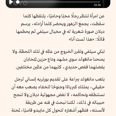
03:36
Play
عن امرأة تنتظر رجلًا محبًا وحاميًا، يلتقطها كلما
سقطت، يجمع الزهور ويحضر كلما أرادته، يرسم
ديلان صورة شعرية له في مخيال سيلفي ثم يحطمها
قائلًا: «
هذا لست أنا»
تبكي سيلفي وتقرر الخروج من عالمه في تلك اللحظة. ولا
يمنحنا مانغولد سوى مشهد وداع حزين لمتحابان
يفصلهما قفص حديدي، كليهما من عالمين مختلفين.
يلعب مانغولد ببراعة على تقديم بورتريه إنساني لرجل
حقيقي، يمتلك كبرياءًا وجنوحًا للخفاء يصعب معه أن
نستنطقه ونحاكمه، لا نفض مجهولية ديلان ولا تنجح
حبيباته في ذلك، لكننا نبحث في فنه عن طريقة
لأنسنته، فتظهر أشعاره لتحول كل مايبدو قاسيًا، لمحنة