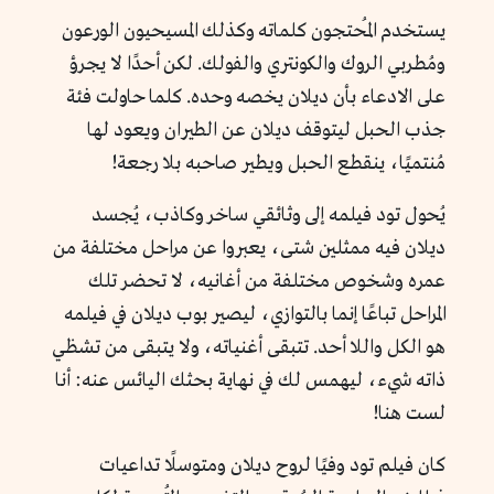
يستخدم المُحتجون كلماته وكذلك المسيحيون الورعون
ومُطربي الروك والكونتري والفولك. لكن أحدًا لا يجرؤ
على الادعاء بأن ديلان يخصه وحده.
كلما حاولت فئة
جذب الحبل ليتوقف ديلان عن الطيران ويعود لها
مُنتميًا، ينقطع الحبل ويطير صاحبه بلا رجعة!
يُحول تود فيلمه إلى وثائقي ساخر وكاذب، يُجسد
ديلان فيه ممثلين شتى، يعبروا عن مراحل مختلفة من
عمره وشخوص مختلفة من أغانيه، لا تحضر تلك
المراحل تباعًا إنما بالتوازي، ليصير بوب ديلان في فيلمه
هو الكل واللا أحد. تتبقى أغنياته، ولا يتبقى من تشظي
ذاته شيء، ليهمس لك في نهاية بحثك اليائس عنه:
أنا
لست هنا!
كان فيلم تود وفيًا لروح ديلان ومتوسلًا تداعيات