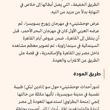
الطريق الخفيفة، التي يصل أبطالها إلى خلاص في
النهاية بدلاً من مزيد من التيه.
عرض «وحشتيني» في مهرجان زيورخ بسويسرا، ثم
عرضه العربي الأول كان في مهرجان البحر الأحمر، قبل
أن ينتقل إلى القاهرة، ضمن عروض أيام القاهرة
السينمائية في سينما زاوية، تم تصوير معظم مشاهده
داخل مصر بين القاهرة والإسكندرية، في قصة على
الطريق عن الاغتراب والعودة.
طريق العودة
تدور أحداث «وحشتيني» حول سو (نادين لبكي) طبيبة
نفسية في مدينة سويسرية، تأتيها مكالمة من خالتها
إنجي (منحة البطراوي) تستدعيها للعودة إلى مصر
لزيارة والدتها فيروز (فاني أردان) التي أصيبت بجلطة