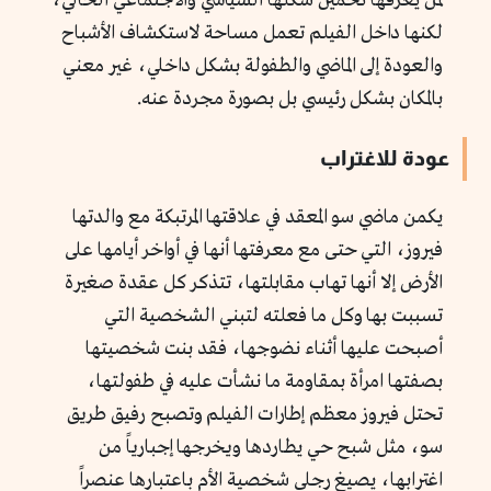
لمن يعرفها تخمين شكلها السياسي والاجتماعي الحالي،
لكنها داخل الفيلم تعمل مساحة لاستكشاف الأشباح
والعودة إلى الماضي والطفولة بشكل داخلي، غير معني
بالمكان بشكل رئيسي بل بصورة مجردة عنه.
عودة للاغتراب
يكمن ماضي سو المعقد في علاقتها المرتبكة مع والدتها
فيروز، التي حتى مع معرفتها أنها في أواخر أيامها على
الأرض إلا أنها تهاب مقابلتها، تتذكر كل عقدة صغيرة
تسببت بها وكل ما فعلته لتبني الشخصية التي
أصبحت عليها أثناء نضوجها، فقد بنت شخصيتها
بصفتها امرأة بمقاومة ما نشأت عليه في طفولتها،
تحتل فيروز معظم إطارات الفيلم وتصبح رفيق طريق
سو، مثل شبح حي يطاردها ويخرجها إجبارياً من
اغترابها، يصيغ رجلي شخصية الأم باعتبارها عنصراً