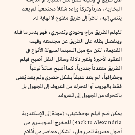
على طريق في وسيلة تنقل مثل السيارة أو الدراجة
البخارية، هارباً وتاركاً وراءه شكلاً مجتمعياً لم يعد
ينتمي إليه، ناظراً إلى طريق مفتوح لا نهاية له.
لفيلم الطريق مزاج وجودي وتدميري، فهو يدمر ما قبله
وينفصل بطله على الطريق عن مجتمعه وقيمه
القديمة، لكن مع ميل السينما لسيولة الأنواع في
العقود الأخيرة وتغير دلالة وسائل النقل أصبح فيلم
الطريق متعدداً جندرياً، كما أصبح سائلاً نوعياً
وجغرافياً، لم يعد عنيفاً بشكل حصري ولم يعد يُعنى
فقط بالهروب أو التحرك من المعروف إلى المجهول بل
بالتحرك من المجهول إلى المعروف.
يمكن ضم فيلم «وحشتيني» (عودة إلى الإسكندرية
Back to Alexandria) للمخرج السويسري من
أصول مصرية تامر رجلي، لشكل معاصر من أفلام