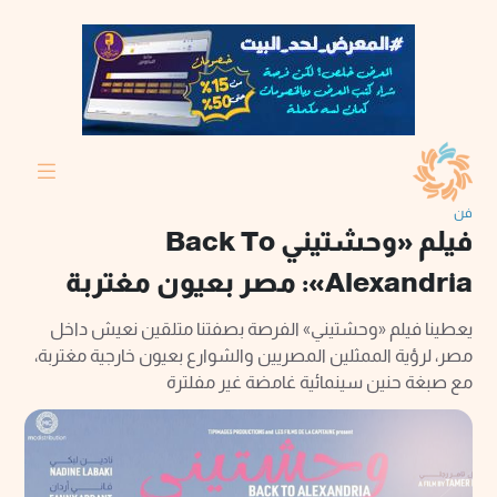
فن
فيلم «وحشتيني Back To
Alexandria»: مصر بعيون مغتربة
يعطينا فيلم «وحشتيني» الفرصة بصفتنا متلقين نعيش داخل
مصر، لرؤية الممثلين المصريين والشوارع بعيون خارجية مغتربة،
مع صبغة حنين سينمائية غامضة غير مفلترة