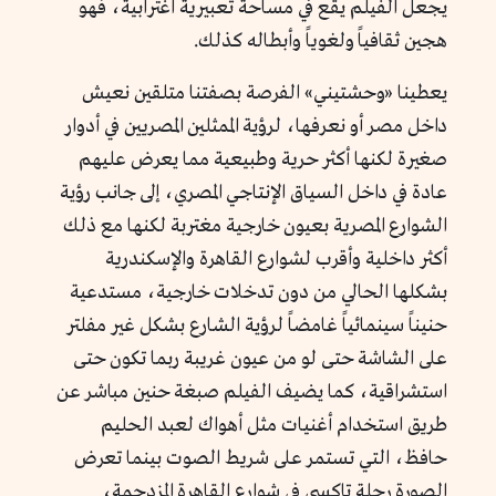
يجعل الفيلم يقع في مساحة تعبيرية اغترابية، فهو
هجين ثقافياً ولغوياً وأبطاله كذلك.
يعطينا «وحشتيني» الفرصة بصفتنا متلقين نعيش
داخل مصر أو نعرفها، لرؤية الممثلين المصريين في أدوار
صغيرة لكنها أكثر حرية وطبيعية مما يعرض عليهم
عادة في داخل السياق الإنتاجي المصري، إلى جانب رؤية
الشوارع المصرية بعيون خارجية مغتربة لكنها مع ذلك
أكثر داخلية وأقرب لشوارع القاهرة والإسكندرية
بشكلها الحالي من دون تدخلات خارجية، مستدعية
حنيناً سينمائياً غامضاً لرؤية الشارع بشكل غير مفلتر
على الشاشة حتى لو من عيون غريبة ربما تكون حتى
استشراقية، كما يضيف الفيلم صبغة حنين مباشر عن
طريق استخدام أغنيات مثل أهواك لعبد الحليم
حافظ، التي تستمر على شريط الصوت بينما تعرض
الصورة رحلة تاكسي في شوارع القاهرة المزدحمة،