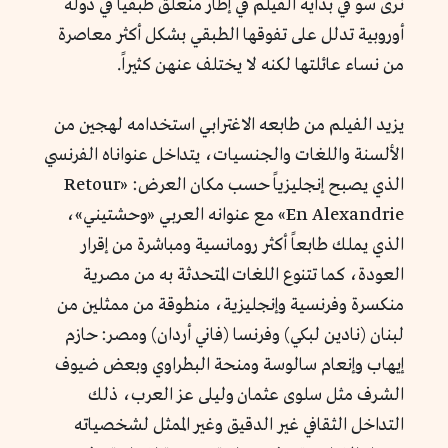
نرى سو في بداية الفيلم في إطار منغلق طبقياً في دولة
أوروبية تدلل على تفوقها الطبقي بشكل أكثر معاصرة
من نساء عائلتها لكنه لا يختلف عنهن كثيراً.
يزيد الفيلم من طابعه الاغترابي استخدامه لهجين من
الألسنة واللغات والجنسيات، يتداخل عنواناه الفرنسي
الذي يصبح إنجليزياً حسب مكان العرض: «Retour
En Alexandrie» مع عنوانه العربي «وحشتيني»،
الذي يملك طابعاً أكثر رومانسية ومباشرة من إقرار
العودة، كما تتنوع اللغات المتحدثة به من مصرية
منكسرة وفرنسية وإنجليزية، منطوقة من ممثلين من
لبنان (نادين لبكي) وفرنسا (فاني أردان) ومصر: حازم
إيهاب وإنعام سالوسة ومنحة البطراوي وبعض ضيوف
الشرف مثل سلوى عثمان وليلى عز العرب، ذلك
التداخل الثقافي غير الدقيق وغير الممثل لشخصياته