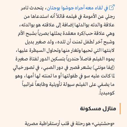
في لقاء معه أجراه جوشوا بوجتان
، يتحدث تامر
رجلي عن الأمومة في فيلمه قائلاً أنه استدعاها من
علاقة والدته بوالدتها إضافة إلى علاقته هو بوالدته،
وهي علاقة حب/كره معقدة يمثلها بصرياً بشبح الأم
وشبح آخر لطفل تمنت أن تلده، ولد صغير بديل
لابنتها التي تحبها وتغار منها وتحاول السيطرة عليها،
يموه الفيلم فاصلاً جندرياً بتسكين الدور لفتاة صغيرة
(إيفا مونتي) بشعر قصير في دور الصبي، في تصور خيالي
لما كانت عليه سو في طفولتها أو ما تمنته لها أمها، وهو
ما يضفي على الفيلم سيولة تأويلية وطابعاً غرائبياً
كوميدياً.
منازل مسكونة
«وحشتيني» هو رحلة في قلب أرستقراطية مصرية