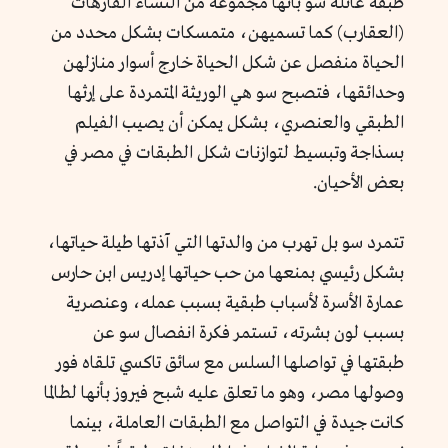
طبقة عائلة سو بأنها مجموعة من النساء الفارهات
(العقارب) كما تسميهن، متمسكات بشكل محدد من
الحياة منفصل عن شكل الحياة خارج أسوار منازلهن
وحدائقها، فتصبح سو هي الوريثة المتمردة على إرثها
الطبقي والعنصري، بشكل يمكن أن يصيب الفيلم
بسذاجة وتبسيط لتوازنات شكل الطبقات في مصر في
بعض الأحيان.
تتمرد سو بل تهرب من والدتها التي آذتها طيلة حياتها،
بشكل رئيسي بمنعها من حب حياتها إدريس ابن حارس
عمارة الأسرة لأسباب طبقية بسبب عمله، وعنصرية
بسبب لون بشرته، تستمر فكرة انفصال سو عن
طبقتها في تواصلها السلس مع سائق تاكسي تلقاه فور
وصولها مصر، وهو ما تعلق عليه شبح فيروز بأنها لطالما
كانت جيدة في التواصل مع الطبقات العاملة، بينما