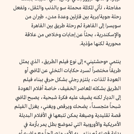
مفاجئة، تأتي المكالمة محملة سو بالذنب والثقل، وتفعل
رحلة جوية/برية بين قارتين وعدة مدن، طيران من
سويسرا إلى القاهرة ثم رحلة طريق بين القاهرة
والإسكندرية، بحثاً عن إجابات وخلاص من علاقة
محورية لكنها مؤذية.
ينتمي «وحشتيني» إلى نوع فيلم الطريق، الذي يمثل
طريقاً مختصراً لسرد حكايات التخلي عن الماضي أو
العودة للذات، يلتزم رجلي بشكل حرفي ببناء فيلم
الطريق بشكله المعاصر الخفيف، خاصة أفلام العودة
إلى الديار لكنه يضيف عليه فكرة شبحية، يصبح الماضي
شبحاً متجسداً، يضحك ويرقص ويغني، يغزل الفيلم
قصة تقليدية وصيغة يمكن تتبعها في الأفلام البديلة
الأمريكية والأوروبية التي تموضع بطل يمر بأزمة في
بداية قصته ثم ينتهي به الأمر متصالحاً مع ماضيه أو