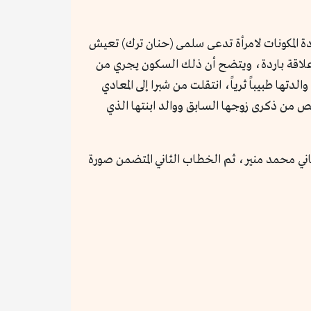
دة المكونات لامرأة تدعى سلمى (حنان ترك) تعيش
ه علاقة باردة، ويتضح أن ذلك السكون يجري من
ا طبيباً ثرياً، انتقلت من شبرا إلى المعادي
لص من ذكرى زوجها السابق ووالد ابنتها الذي
اني محمد منير، ثم الخطاب الثاني المتضمن صورة