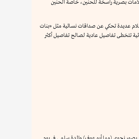
حت علامات بصرية راسخة للحنين، خاصة الحنين
أفلام عديدة تحكي عن صداقات نسائية مثل «بنات
سائية تتخطى تفاصيل عادية لصالح تفاصيل أكثر
 يصور نجوى (مها أبو عوف) والدة سلمى في يوم