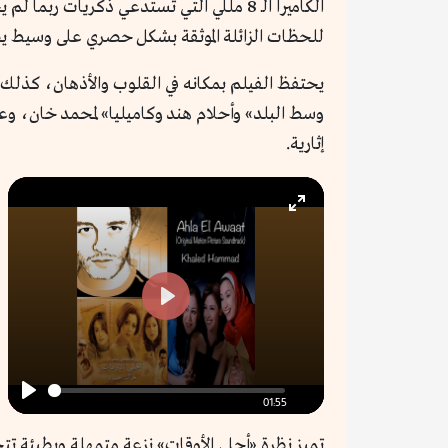
الكاميرا الـ 8 مللي التي تستدعي ذكريا
للحظات الزائلة الموثقة بشكل حصري على وسيط ي
يحتفظ الفيلم بمكانه في القلوب والأذهان، كذلك 
وسط البلد» وأحلام هند وكاميليا» لمحمد خان، وع
إثارية.
Enter
fullscreen
Play
01:55
Play
تميز نظرة «أحلى الأوقات» نزعة متمهلة وبطيئة ت