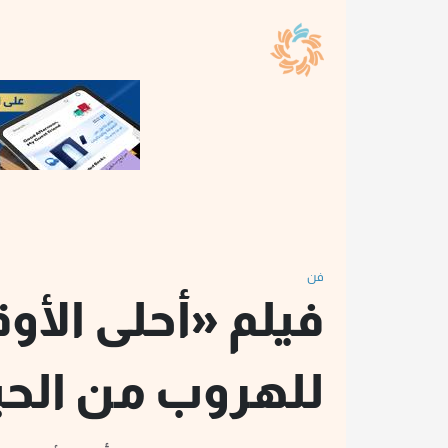
فن
فيلم «أحلى الأو
للهروب من الحيا