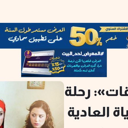
قات»: رحلة
ة العادية