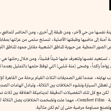
دينة نفسها من حي لآخر، ومن طبقة إلى أخرى، ومن الحاضر للماضي،
 آمنة إلى ماضيها وطبقتها الأصلية، تنسلخ سلمى من عزلتها بمقا
لصور النمطية عن حيوية المناطق الشعبية مقابل جمود المناطق الثر
اء، تستعيد نفسها وتتعرف عليها شيئاً فشيئاً، ومن خلال رحلتها هي
اجاً راكداً، وضحى (منة شلبي) التي توقظ حلمها بالتمثيل بعدما ا
نهايته، عندما تقرر الصديقات الثلاث القيام برحلة من القاهرة للإس
ل تعطل السيارة ونشوء الخلافات بين الثلاثة، وتبادل اتهامات الص
لكن مع كل تلك التفصيلات الدقيقة لديناميكة العلاقة بين ثلاث ن
الفيلم خفته التي اكتسب منها سمعته كـ فيلم راحة - Comfort Film، مهما علت 
د وتصنع مساومة مرضية حتى إن لم تكن مثالية.