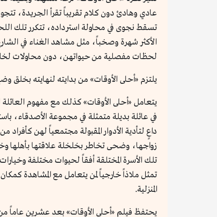
عادي وهادئ دون كلام تقريباً تقرأ الجريدة، تتجو
تسقط نجوى في محاولة استرداده، تتكرر تلك اللحظ
الأكثر شهرة وصخباً، مثل مشاهد الغناء في الشارع
لحظات مفصلية من حيواتهن، دون محاولات لخلق ميل
يلتزم «أحلى الأوقات» من بدايته لنهايته بخلق وض
يتعامل «أحلى الأوقات» كذلك مع مفهوم العائلة ال
في عائلة بديلة متمثلة في مجموعة الأصدقاء، باس
داعٍ لتأدية الأدوار المقبولة مجتمعياً لهن كأفرا
زواجها، وضحى تخاطر بخلخلة علاقتها بأهلها وخطي
تلك الأسرة المختلقة أفقاً لحيوات مختلفة وخيارات 
تمثل ملاذاً خارجياً لمن يتعامل مع المشاهدة كمك
المنزلية.