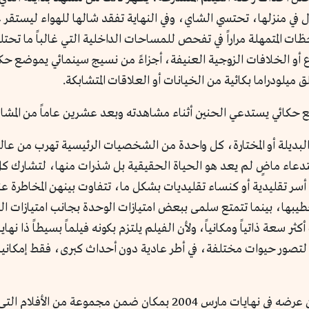
ل في منزلها، تحتسي الشاي، وفي النهاية تفقد شالها للهواء ليستقر 
ات المتمهلة مراراً في تفحص للمساحات الداخلية التي غالباً ما تح
 أو الخلافات الزوجية العنيفة، أجزاءً من نسيج سينمائي يموضع حكا
ودراما بكائية من الخيانات أو العلاقات المتشابكة.
ع حكائي يستدعي الحنين أثناء مشاهدته وبعد عشرين عاماً من المشاهد
بديلة أو المختارة، كل واحدة من الشخصيات الرئيسية تهرب من عالم 
تدعاء ماضٍ لم يعد هو الحياة الحقيقية بل شذرات منها، لتشارك كل
د من أسر تقليدية أو كنساء تقليديات بشكل ما، تتفاوت بينهن المخاط
بها، بينما تتمتع سلمى ببعض امتيازات الوحدة بجانب امتيازات الط
أكثر سعة ذاتياً ومكانياً، ولأن الفيلم يلتزم بكونه فيلماً بسيطاً ذا
ان لتصور حيوات مختلفة، في أطر عادية دون أحداث كبرى، فقط إمكاني
يحتفظ فيلم «أحلى الأوقات» بعد عشرين عاماً من عرضه في نهايات مارس 2004