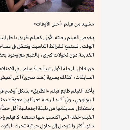
مشهد من فيلم «أحلى الأوقات»
يخوض الفيلم رحلته الأولى كفيلم طريق داخل الم
الوقت، تستمع لشرائط الكاسيت وتتنقل في مساحة
القديمة دون تحولات كبرى، بالطبع مع وجود بعض ا
من خلال الرحلة الأولى تبدأ حياة سلمى في الامتل
السابقات، كذلك يسرية (هند صبري) التي تعيش زو
يأخذ الفيلم طابع فيلم «الطريق» بشكل أوضح قرب 
البيولوجي، وفي أثناء الرحلة تعرقلهن معوقات مث
باستغلال صديقاتها من طبقة اجتماعية أقل حظاً، 
ذاتها أكثر والتوصل إلى حلول حياتية تحرك الركو