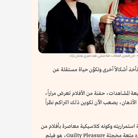
 من اليمين، الفنانات: منة شلبي، هند صبري، وحنان ترك
أخذ أشكالاً أخرى وتكوِّن حياة مستقلة عن
ة المشاهدات، حفنة من الأفلام تعرض مراراً،
الأذهان، يصعب الآن تكوين ذلك التراكم نظراً
ة استمراريته وكونه كلاسيكية معاصرة بأفلام من
بطولات نسائية أخرى، مثل «حب البنات» المعروض في العام نفسه 2004، لكن بفارق رئيسي هو أن الأخير ينظر له باعتباره متعة مخجلة Guilty Pleasure، هو فيلم