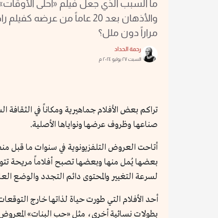
ما السبب الذي جعل فيلم «أحلى الأوقات»
والأذهان بعد 20 عاماً من عرضه
مراراً دون ملل؟
رحمة الحداد
السبت ٢٧ يوليو ٢٠٢٤ م
تراكم بعض الأفلام جماهيرية ومكاناً في الثقافة 
صناعها وظروف عرضها ونواياها الأصلية.
أتاحت العروض التلفزيونوية في سنوات ما قبل منص
بعضها يُمل منها وبعضها تصبح أفلاماً مريحة تتوا
لسرعة التغيير والمحتوى دائم التجدد والوضع العا
أحد الأفلام التي طورت حياة لذاتها خارج التوقعا