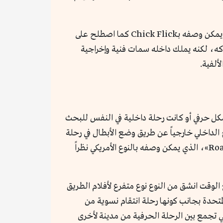
في حين أن «أحلى الأوقات» يجمع عدة مكونات للمتعة المخجلة، فهو فيلم ليس بالضخم أو الثوري، فيلم بسيط نسائي يمكن وصفه بـChick Flick كما اصطلح على
كه، لكنه يملك داخله سمات فنية وإخراجية
لفية.
كل حرفي أو كانت رحلة داخلية في النفس للبحث
الداخلي خارجياً عن طريق وضع الأبطال في رحلة
فيلم الطريق - Road Film»، الذي يمكن وصفه بالنوع الأمريكي نظراً
الوقت انشق من النوع نوع متفرع لأفلام الطريق
عبر الولايات المتحدة بجانب كونها رحلة انتقام نسوية من
ي تجمع بين الرحلة الحرفية من مدينة لأخرى