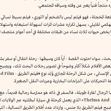
منتجاً فنياً يعبر عن وقته وسياقه المجتمعي.
هكمي تقليلي، يسهل تكراره عشرات المرات لسهولة استيعابه واستهلا
 يخص حيوات ثلاث نساء من طبقات مختلفة في أحد أعوام منتصف الأ
ث، سواء احتوت القصة - أياً كان وسيطها - رحلة انتقال أو سفر بش
بعض الأفلام شكلاً أكثر وضوحاً في تصوير رحلات البحث تلك، ويصبح 
لإنساني، من شكل الرحلة المجازي وُلِد نوع
«
بيعة التحركات على الدراجات البخارية وعربات النقل الصغيرة.
لرجال لفترة طويلة، فالسفر في ذاته هو ممارسة رجالية قديماً، مع 
ثيلما ولويز - Thelma And Louise» الذي يعمل كرحلة في سيارة لبطلتيه 
صبح فيلم الطريق بلا جنس، وازداد عدد أفلام الطريق النسائية، الت