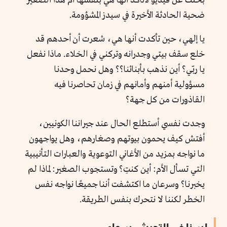
بحثت عن فيديو لأتأكد أنها هي بنفسها أم هذا الصغير
ضحية الحادثة الأخيرة في سيدز المشؤومة.
يا إلهي، حين تأكدت أنها هي، شعرت أن أحدهم قد
خلع سقف بيتي وجدرانه وتركني في الخلاء. ماذا نفعل
يا ربّي؟ أين نذهب بأبنائنا؟؟ وهل نحمل وحدنا
مسؤولية أمنهم وأمانهم في زمان تحاصرنا فيه
القاذورات من كل جهة؟
وجدت نفسي أستطلع الحال عند جيراننا الكونيين،
أفتش كيف يحمون بيوتهم وصغارهم، وهل يواجهون
ما نواجه بمزيد من الأغاني التوعوية والعبارات التأنيبية
التي تسأل الأم: أين كنتِ؟ وتستجوب الصغير: لماذا لم
يخبرنا؟ وسرعان ما اكتشفت أننا جميعًا نواجه نفس
الخطر لكننا لا نتحرك بنفس الطريقة.