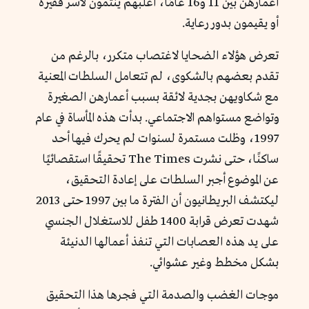
أعمارهن بين 11 و16 عامًا، أغلبهم ينتمون لأسر فقيرة
أو يقيمون بدور رعاية.
تعرض هؤلاء الضحايا لاغتصاب متكرر، بالرغم من
تقدم بعضهم بالشكوى، لم تتعامل السلطات المعنية
مع شكاويهن بجدية لائقة بسبب أعمارهن الصغيرة
وتواضع مستواهم الاجتماعي. بدأت هذه المأساة في عام
1997، وظلت مستمرة لسنوات لم يحرك فيها أحد
ساكنًا، حتى نشرت The Times تحقيقًا استقصائيًا
عن الموضوع أجبر السلطات على إعادة التحقيق،
ليكتشف البريطانيون أن الفترة ما بين 1997 حتى 2013
شهدت تعرض قرابة 1400 طفل للاستغلال الجنسي
على يد هذه العصابات التي تنفذ أعمالها الدنيئة
بشكل مخطط وغير عشوائي.
موجات الغضب والصدمة التي فجرها هذا التحقيق