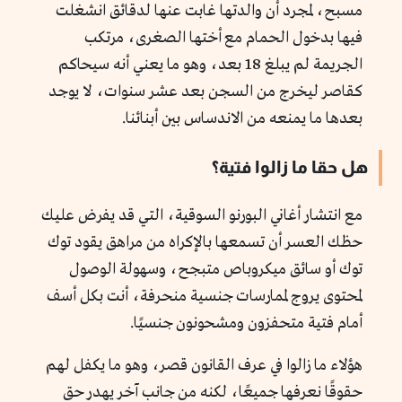
مسبح، لمجرد أن والدتها غابت عنها لدقائق انشغلت
فيها بدخول الحمام مع أختها الصغرى، مرتكب
الجريمة لم يبلغ 18 بعد، وهو ما يعني أنه سيحاكم
كقاصر ليخرج من السجن بعد عشر سنوات، لا يوجد
بعدها ما يمنعه من الاندساس بين أبنائنا.
هل حقا ما زالوا فتية؟
مع انتشار أغاني البورنو السوقية، التي قد يفرض عليك
حظك العسر أن تسمعها بالإكراه من مراهق يقود توك
توك أو سائق ميكروباص متبجح، وسهولة الوصول
لمحتوى يروج لممارسات جنسية منحرفة، أنت بكل أسف
أمام فتية متحفزون ومشحونون جنسيًا.
هؤلاء ما زالوا في عرف القانون قصر، وهو ما يكفل لهم
حقوقًا نعرفها جميعًا، لكنه من جانب آخر يهدر حق