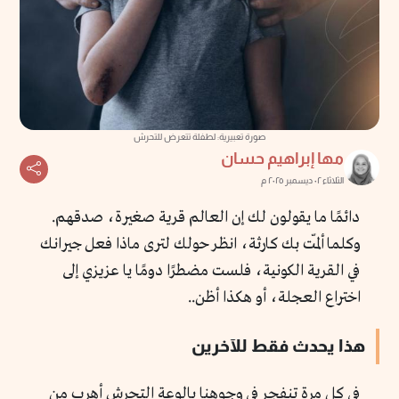
صورة تعبيرية: لطفلة تتعرض للتحرش
مها إبراهيم حسان
الثلاثاء ٠٢ ديسمبر ٢٠٢٥ م
دائمًا ما يقولون لك إن العالم قرية صغيرة، صدقهم.
وكلما ألمّت بك كارثة، انظر حولك لترى ماذا فعل جيرانك
في القرية الكونية، فلست مضطرًا دومًا يا عزيزي إلى
اختراع العجلة، أو هكذا أظن..
هذا يحدث فقط للآخرين
في كل مرة تنفجر في وجوهنا بالوعة التحرش أهرب من