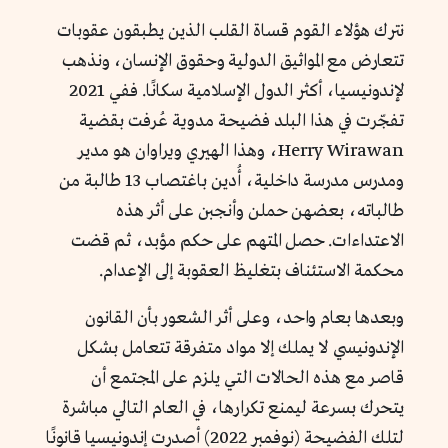
نترك هؤلاء القوم قساة القلب الذين يطبقون عقوبات
تتعارض مع المواثيق الدولية وحقوق الإنسان، ونذهب
لإندونيسيا، أكثر الدول الإسلامية سكانًا. ففي 2021
تفجّرت في هذا البلد فضيحة مدوية عُرفت بقضية
Herry Wirawan، وهذا الهيري ويراوان هو مدير
ومدرس مدرسة داخلية، أُدين باغتصاب 13 طالبة من
طالباته، بعضهن حملن وأنجبن على أثر هذه
الاعتداءات. حصل المتهم على حكم مؤبد، ثم قضت
محكمة الاستئناف بتغليظ العقوبة إلى الإعدام.
وبعدها بعام واحد، وعلى أثر الشعور بأن القانون
الإندونيسي لا يملك إلا مواد متفرقة تتعامل بشكل
قاصر مع هذه الحالات التي يلزم على المجتمع أن
يتحرك بسرعة ليمنع تكرارها، في العام التالي مباشرة
لتلك الفضيحة (نوفمبر 2022) أصدرت إندونيسيا قانونًا