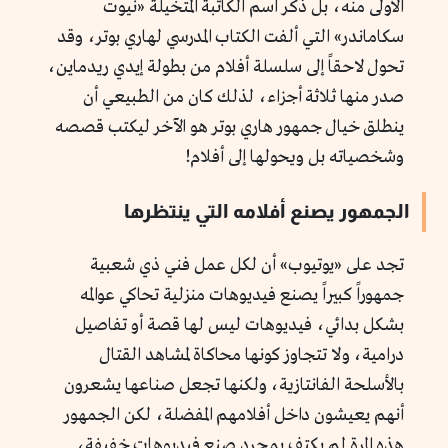
الأولى منه، بل ذُكر اسم الكاتبة المتخيلة «نيوت
سكاماندر» التي ألفت الكتاب المدرسي لهاري بوتر، وقد
تحول لاحقاً إلى سلسلة أفلام من بطولة إيدي ريدماين،
صدر منها ثلاثة أجزاء، لذلك كان من الطبيعي أن
ينطلق خيال جمهور هاري بوتر هو الآخر ليكتب قصصه
وشخصياته بل ويحولها إلى أفلام!
الجمهور يصنع أفلامه التي ينتظرها
تجد على «يوتيوب» أن لكل عمل فني ذي شعبية
جمهوراً كبيراً يصنع فيديوهات منزلية تحاكي عوالمه
بشكل بدائي، فيديوهات ليس لها قصة أو تفاصيل
درامية، ولا تتجاوز كونها محاكاة لمشاهد القتال
بالأسلحة الفانتازية، ولكنها تجعل صناعها يشعرون
أنهم يعيشون داخل أفلامهم المفضلة، لكن الجمهور
هذه المرة لم يكتفِ بمجرد صنع فيديوهات خفيفة،