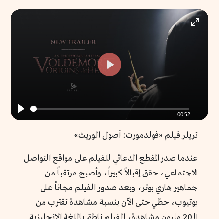
Enter
fullscr
Play
00:52
Play
تريلر فيلم «فولدمورت: أصول الوريث»
عندما صدر المقطع الدعائي للفيلم على مواقع التواصل
الاجتماعي، حقق إقبالاً كبيراً، وأصبح مرتقباً من
جماهير هاري بوتر، وبعد صدور الفيلم مجاناً على
يوتيوب، حظي حتى الآن بنسبة مشاهدة تقترب من
الـ20 مليون مشاهدة، الفيلم ناطق باللغة الإنجليزية