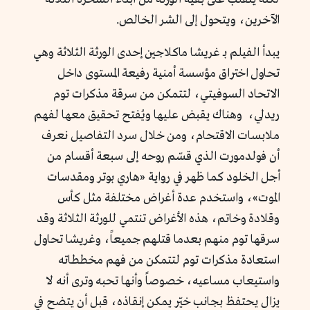
الآخرين، ويتحول إلى الشر الخالص.
يبدأ الفيلم بـ غريشا ماكلاجين إحدى الورثة الثلاثة وهي
تحاول اختراق مؤسسة أمنية رفيعة المستوى داخل
الاتحاد السوفيتي، لتتمكن من سرقة مذكرات توم
ريدلي، وهناك يقبض عليها ويُفتح تحقيق معها لفهم
ملابسات الاقتحام، ومن خلال سرد التفاصيل نعرف
أن فولدمورت الذي قسّم روحه إلى سبعة أقسام من
أجل الخلود كما ظهر في رواية «هاري بوتر ومقدسات
الموت»، واستخدم عدة أغراض مختلفة مثل كأس
وقلادة وخاتم، هذه الأغراض تنتمي للورثة الثلاثة وقد
سرقها توم منهم بعدما قتلهم جميعاً، وغريشا تحاول
استعادة مذكرات توم لتتمكن من فهم مخططاته
واستيعاب مساعيه، خصوصاً وأنها تحبه وترى أنه لا
يزال يحتفظ بجانب خيّر يمكن إنقاذه، قبل أن يتضح في