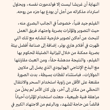
النهاية أن غريشا ليست إلا فولدمورت نفسه، ويحاول
استرداد مذكراته من أجل أن يودع بها جزء من روحه.
الفيلم جيد فنياً، خصوصاً في الجانب البصري منه،
حيث التصوير والمؤثرات بصرية واجتهاد فريق العمل
للبحث عن أماكن تصوير خارجية تتشابه مع تلك التي
ظهرت في أفلام هاري بوتر، إضافة إلى صناعة أفضل بيئة
بصرية ممكنة من خلال الميزانية الضئيلة المحكوم بها
الفيلم، والنتيجة مدهشة حقاً، ومن العبث مقارنتها
مع البذخ الإنتاجي الهوليودي الذي يصل إلى ملايين
الدولارات، فباستثناء لقطات بسيطة، بدت الصورة
مقنعة على الأقل من زاوية استخدام السحر والانتقال
اللحظي من مكان إلى آخر، وإن كان الأمر لم يخلُ من
مراهقة فنية طبيعية، جعلت استخدام المؤثرات أحياناً
فائضاً عن حاجة المشهد، وبالرغم من الاجتهاد الكبير في