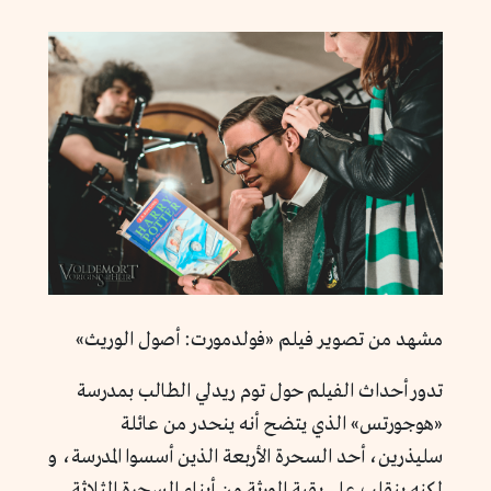
مشهد من تصوير فيلم «فولدمورت: أصول الوريث»
تدور أحداث الفيلم حول توم ريدلي الطالب بمدرسة
«هوجورتس» الذي يتضح أنه ينحدر من عائلة
سليذرين، أحد السحرة الأربعة الذين أسسوا المدرسة، و
لكنه ينقلب على بقية الورثة من أبناء السحرة الثلاثة