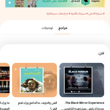
# سينما
# فن
# سينما عالمية
# مراجعات سينمائية
مراجع
توصيات
فن
The Black Mirror Experience:
الفن والخوف: ما الدافع وراء صُنع
ما وراء 
عندما لا نكتفي بمشاهدة الكابوس…
الفن؟
المهرجان