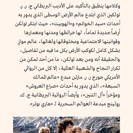
وكلامها ينطبق بالتأكيد على الأديب البريطاني ج. ر. ر.
تولكين الذي ابتدع عالم الأرض الوسطى الذي يدور به
أحداث «سيد الخواتم» و«الهوبيت»، حيث ابتكر تولكن
أرضاً جديدة تماماً، لها خرائطها ومدنها ومعمارها
وقوانينها الاجتماعية ومخلوقاتها ولغاتها، عالم موازٍ
بشكل كامل لكوكب الأرض بكل ما فيه من تفاصيل،
والحقيقة أنه ومن بعد تولكن، ما من أحد تمكن من
تكرار النجاح والشعبية العالمية، إلا كل من الروائي
الأمريكي جورج ر. ر. مارتن مبدع «عالم الممالك
السبعة»، الذي يدور به أحداث «صراع العروش»
ومؤخراً «آل التنين»، وأيضاً الروائية البريطانية ج. ك.
رولينج مبدعة العوالم السحرية لـ «هاري بوتر».