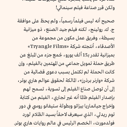
ولكن قرر صناعة فيلم سينمائي!
صحيح أنه ليس فيلماً رسمياً، ولم يحظ على موافقة
ج. ك. رولينج، لكنه فيلم جيد الصنع، ذو ميزانية
بسيطة، وفريق عمل مكون من مجموعة من
الأصدقاء، أنتجته شركة «Tryangle Films»
بميزانية تقدر بـ15 ألف يورو، جُمع جزء من المبلغ عن
طريق حملة تمويل جماعي من المهتمين بالفيلم، وإن
كانت الحملة لم تكتمل بسبب دعوى قضائية من
شركة «وارنر برذرز»، المالكة لحقوق عوالم هاري بوتر،
إلى أن توصل صناع الفيلم إلى تسوية، تسمح لهم
بإصدار الفيلم طالما أنه غير تجاري، الفيلم من كتابة
وإخراج جيانماريا بيزاتو وبطولة ستيفانو روسي في دور
توم ريدلي، الذي سيعرف لاحقاً بسيد الظلام لورد
فولدمورت، الخصم الرئيس في عالم روايات هاري بوتر.