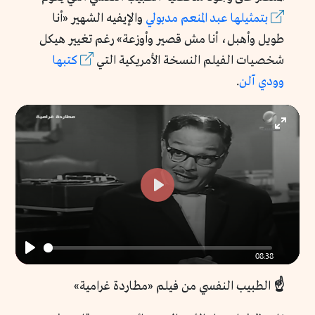
بتمثيلها عبد المنعم مدبولي
والإيفيه الشهير «أنا
طويل وأهبل، أنا مش قصير وأوزعة» رغم تغيير هيكل
شخصيات الفيلم النسخة الأمريكية التي
كتبها
وودي آلن
.
Enter
fullscr
Play
08:38
Play
☝️
الطبيب النفسي من فيلم «مطاردة غرامية»