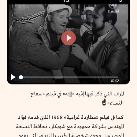
Enter
fullscr
Play
02:02
Play
المرات التي ذكر فيها إفيه «إإإنه» في فيلم «سفاح
النساء»
☝️
كما في فيلم «مطاردة غرامية» 1968 الذي قدمه فؤاد
المهندس بشراكة معهودة مع شويكار، تحافظ النسخة
الممصرة على وجود شخصية الطبيب النفسي التي يقوم