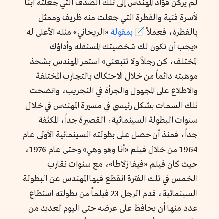
لم يركن فؤاد المهندس إلى تلك الصدف التي جعلته ابناً
لأسرة فنية والفطرة التي جعلت منه ظريف وممثل
بالفطرة، فعملاً
بمقولة
«الريحاني» مثله الأعلى له
«يجب أن تكون لك شخصيتك المستقلة وأداؤك
المختلف، كن رجلاً ولا تتبعني» استمر المهندس بشحذ
موهبته دائماً من خلال الاحتكاك بالتجارب المختلفة
والاطلاع على المجهول والجرأة في التجريب، واتضحت
تلك السمات بشكل رئيسي في مسيرة المهندس في خلال
سنوات البطولة السينمائية، القصيرة جداً، المكثفة
جداً، فمنذ أن حصل على بطولته السينمائية الأولى عام
1964 من خلال فيلم «أنا وهو وهي» وحتى عام 1976،
حيث كان فيلم «فيفا زلاطا»، مع سنوات تقارب
الخمس في تلك الفترة انقطع فيها المهندس عن البطولة
السينمائية، قدم الرجل 23 فيلماً من بطولته استطاع
عدد منها أن يحافظ على عرضه حتى اليوم لعديد من