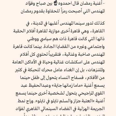
- أغنية رمضان قال احمدوه
☝️
بين صباح وفؤاد
المهندس التي أصبحت رمزاً للحفاوة بقدوم رمضان
كذلك تدور سينما المهندس أغلبها في المدينة، في
القاهرة، وهي قاهرة أخرى موازية لقاهرة أفلام الحقبة
ذاتها التي كانت قاهرة ذات هم سياسي ووطني
واجتماعي وغيره من القضايا الجادة. بينما كانت قاهرة
المهندس صاخبة وغنائية، فتقريباً تحتوي كل أفلام
المهندس على اسكتشات غنائية وحياة في الأماكن العامة
والمتنزهات، بل إن الغناء عامل محرك للحبكة في كثير
من الأفلام، فسفاح النساء يتحول إلى طفل حينما
يسمع أغنية «ماما زمانها جاية» وعبدالحفيظ عبد
القوي المراجيحي يتحول لشخصية أخرى حينما يسمع
أغنية «العتبة جزاز والسلم نايلو في نايلو». وراج نمط
الجريمة الهزلية في الفضاء السينمائي القاهري لفؤاد