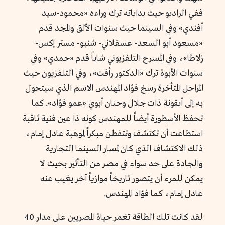
ففي الراديو حيث بداياته ترك وراءه «محمود-سيد
أفندي» وفي السينما حيث سنوات الألق والمجد قدم
«مسعود أبو السعد- عسقلاني- شنبو- مستر إكس-
زلاطا»، وفي المسرح التلفزيوني شاباً قدم «حمدي» وفي
سنوات الأبوة ترك «الدكتور رأفت»، وفي التلفزيون حيث
المراحل المتأخرة رسخ فؤاد المهندس الاسم الذي سيتحول
به إلى أيقونة ذات جلال وحنان أبوي «عمو فؤاد». كما
تحفظ الأسطورة أيضاً للمهندس كونه ذا عين فنية ثاقبة
استطاعت أن تكتشف وتتفطن مبكراً لموهبة عادل إمام،
ذلك الاكتشاف الذي كان لمسار السينما التجارية
والجادة على حد سواء في مصر من التأثير بحيث لا
يمكن للمرء أن يتصور تاريخاً موازياً آخر يغيب عنه
عادل إمام، كما فؤاد المهندس.
لقد كانت تلك الطاقة تغمر حياة المصريين على مدار 40