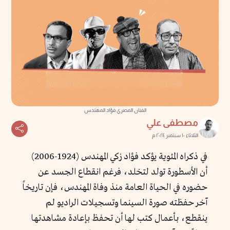
الفنان المصري فؤاد المهندس
مصطفى علي
الثلاثاء ١٠ سبتمبر ٢٠٢٤ م
في ذكراه المئوية يؤكد فؤاد زكي المهندس (1924-2006)
أن الأسطورة تولد لتخلد، فرغم انقطاع الجسد عن
حضوره في الحياة العامة منذ وفاة المهندس، فإن تاريخاً
آخر حفظته صورة السينما وتسجيلات الراديو لم
ينقطع، بأعمال كتب لها أن تحفظ بإعادة مشاهدتها