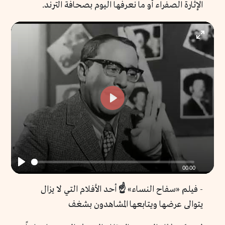
الإثارة الصفراء أو ما نعرفها اليوم بصحافة الترند.
Enter
fullscr
Play
00:00
Play
- فيلم «سفاح النساء»
☝️
أحد الأفلام التي لا يزال
يتوالى عرضها ويتابعها المشاهدون بشغف