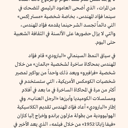
من المرات، الذي أضحى العامود الرئيسي للضحك في
سينما فؤاد المهندس، بخاصة شخصية «مستر إكس»
التي دائماً تجسد الشر حينما يقدمه فؤاد المهندس،
والتي لا يزال حضورها على الألسنة في الثقافة الشعبية
حتى اليوم.
في سياق النمط السينمائي «البارودي» قام فؤاد
المهندس بمحاكاة ساخرة لشخصية «باتمان» من خلال
شخصية «فرافيرو» ويعد ذلك واحداً من بواكير تمصير
شخصيات الكومكس الأمريكية، التي ستستخدم في
أكثر من مرة في المحاكاة الساخرة في ما بعد في أفلام
ومسلسلات الكوميديا وأبرزها «الرجل العناب». وفي
إطار «البارودي» أعاد فؤاد المهندس تقديم الكلاسيكية
الهوليوودية من بطولة مارلون براندو وإخراج إليا كازان
«فيفا زاباتا 1952» من خلال فيلمه، الذي يعد الأخير في