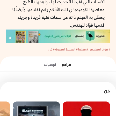
الأسباب التي أفردنا الحديث لها، وأهمها بالطبع
معاصرة الكوميديا في تلك الأفلام رغم تقادمها وأيضاً لما
يحظى به الفيلم ذاته من سمات فنية فريدة وجريئة
قدمها فؤاد المهندس.
# فؤاد المهندس
# سينما
# السينما المصرية
# فن
مراجع
توصيات
فن