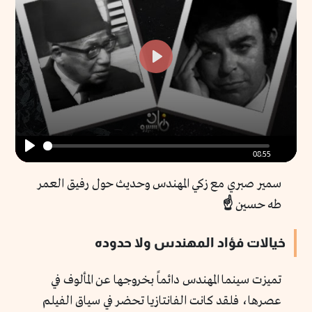
fullscr
Play
08:55
Play
سمير صبري مع زكي المهندس وحديث حول رفيق العمر
طه حسين
☝️
خيالات فؤاد المهندس ولا حدوده
تميزت سينما المهندس دائماً بخروجها عن المألوف في
عصرها، فلقد كانت الفانتازيا تحضر في سياق الفيلم