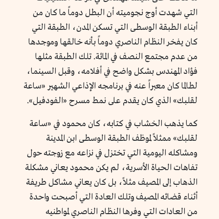
التي شهدت أوج نجوميته أن البطل دوماً ما كان من
أبناء الطبقة الوسطى التي تسكن المدن، الطبقة التي
كان يفخر النظام الناصري دوماً بأنه خالقها وموجدها
من عدم مجتمع النصف في المائة. تلك الطبقة مثلها
فؤاد المهندس بشكل واضح في أفلامه، وقبل السينما،
لطالما كان معبراً عنه في برنامجه الإذاعي الشهير «ساعة
لقلبك» الذي كان يقدم على نمط مسرح «الفودفيل».
كما يذهب الخشاب في كتابه، كان محمود في «ساعة
لقلبك» ممثلاً لموظف الطبقة الوسطى ابن المدينة
ومشاكله اليومية التي تختزل في نزاعه مع زوجته حول
تفاهات الحياة الأسرية، لم يكن محمود يعاني مشكلة
الذهاب إلى المصيف مثلاً، بل كان يعاني مشاكل طريفة
أثناء قضائه المصيف وتلك العادة التي أصبحت واحدة
من العادات التي وفرها النظام الناصري لمواطنيه