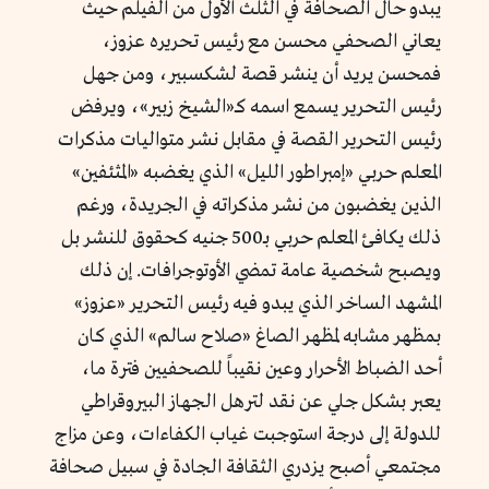
يبدو حال الصحافة في الثلث الأول من الفيلم حيث
يعاني الصحفي محسن مع رئيس تحريره عزوز،
فمحسن يريد أن ينشر قصة لشكسبير، ومن جهل
رئيس التحرير يسمع اسمه كـ«الشيخ زبير»، ويرفض
رئيس التحرير القصة في مقابل نشر متواليات مذكرات
المعلم حربي «إمبراطور الليل» الذي يغضبه «المثئفين»
الذين يغضبون من نشر مذكراته في الجريدة، ورغم
ذلك يكافئ المعلم حربي بـ500 جنيه كحقوق للنشر بل
ويصبح شخصية عامة تمضي الأوتوجرافات. إن ذلك
المشهد الساخر الذي يبدو فيه رئيس التحرير «عزوز»
بمظهر مشابه لمظهر الصاغ «صلاح سالم» الذي كان
أحد الضباط الأحرار وعين نقيباً للصحفيين فترة ما،
يعبر بشكل جلي عن نقد لترهل الجهاز البيروقراطي
للدولة إلى درجة استوجبت غياب الكفاءات، وعن مزاج
مجتمعي أصبح يزدري الثقافة الجادة في سبيل صحافة