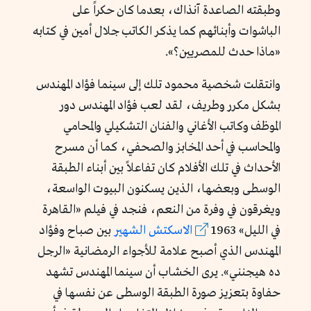
وطبقته الصاعدة آنذاك، بعدما كان حكراً على
الباشوات وأبنائهم كما يذكر الكاتب جلال أمين في كتابه
«ماذا حدث للمصريين؟».
وانتقلت شخصية محمود تلك إلى سينما فؤاد المهندس
بشكل مكرر وطريف، لقد لعب فؤاد المهندس دور
الموظف وكاتب الأغاني والفنان التشكيلي والمحامي
والمحاسب في أحد المخابز والصحفي، كما أن مسرح
الأحداث في تلك الأفلام كان تفاعلاً بين أبناء الطبقة
الوسطى وبعضها، الذين يسكنون البيوت الواسعة،
ويغرقون في وفرة من النعم، فنجد في فيلم «القاهرة
في الليل» 1963
الاسكتش الشهير
بين صباح وفؤاد
المهندس الذي أصبح علامة للأجواء الرمضانية «الرجل
ده هيجنني». يرى الخشاب أن سينما المهندس تشهد
حفاوة بتعزيز صورة الطبقة الوسطى عن نفسها في