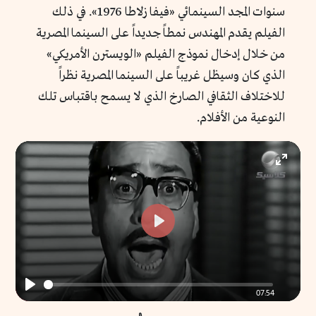
سنوات المجد السينمائي «فيفا زلاطا 1976». في ذلك
الفيلم يقدم المهندس نمطاً جديداً على السينما المصرية
من خلال إدخال نموذج الفيلم «الويسترن الأمريكي»
الذي كان وسيظل غريباً على السينما المصرية نظراً
للاختلاف الثقافي الصارخ الذي لا يسمح باقتباس تلك
النوعية من الأفلام.
Enter
fullscr
Play
07:54
Play