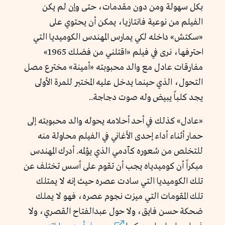
بكل سهولة ومن دون مقدمات، حتى وإن لم يكن
الفيلم من نوعية فانتازيا، يمكن أن يحتوي على
«سكتش» داخله لكي يمارس المهندس الكوميديا التي
احترفها، نرى في فيلم «اقتلني من فضلك 1965»
مفارقات عادل مع والد محبوبته «أمينة» مخترع مصل
التحول، الذي حينما يدخل عليه المختبر للمرة الأولى
يجد كلباً يبيض وله صوت دجاجة..
«عادل» كذلك في أحد أحلامه يحوله والد محبوبته إلى
حمار أثناء أداء إحدى الأغاني في الفيلم محاولة منه
للتخلص من شعوره كآدمي الذي يؤلمه. أدرك المهندس
مبكراً أن كوميدياه يجب أن تقوم على أسس تختلف عن
تلك الكوميديا التي سادت عصره حيث إنه لا يمتلك
تلك المقومات التي ميزت نجوم عصره، فهو لا يملك
ضحكة حسن فايق، ولا حول عبدالفتاح القصري، ولا