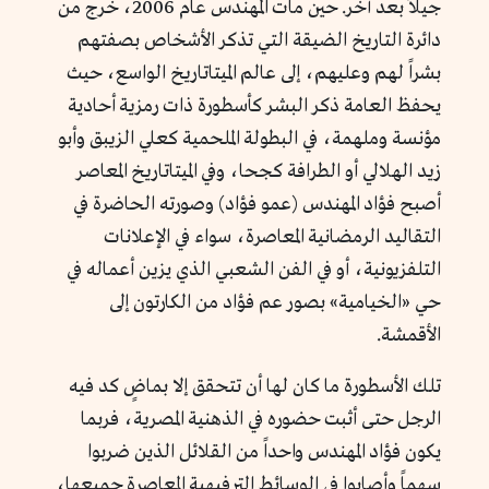
جيلاً بعد آخر. حين مات المهندس عام 2006، خرج من
دائرة التاريخ الضيقة التي تذكر الأشخاص بصفتهم
بشراً لهم وعليهم، إلى عالم الميتاتاريخ الواسع، حيث
يحفظ العامة ذكر البشر كأسطورة ذات رمزية أحادية
مؤنسة وملهمة، في البطولة الملحمية كعلي الزيبق وأبو
زيد الهلالي أو الطرافة كجحا، وفي الميتاتاريخ المعاصر
أصبح فؤاد المهندس (عمو فؤاد) وصورته الحاضرة في
التقاليد الرمضانية المعاصرة، سواء في الإعلانات
التلفزيونية، أو في الفن الشعبي الذي يزين أعماله في
حي «الخيامية» بصور عم فؤاد من الكارتون إلى
الأقمشة.
تلك الأسطورة ما كان لها أن تتحقق إلا بماضٍ كد فيه
الرجل حتى أثبت حضوره في الذهنية المصرية، فربما
يكون فؤاد المهندس واحداً من القلائل الذين ضربوا
سهماً وأصابوا في الوسائط الترفيهية المعاصرة جميعها،