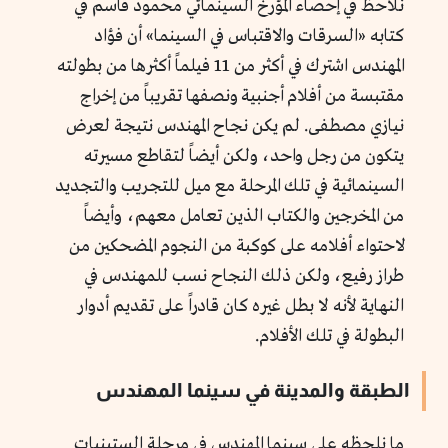
نلاحظ في إحصاء المؤرخ السينمائي محمود قاسم في
كتابه «السرقات والاقتباس في السينما» أن فؤاد
المهندس اشترك في أكثر من 11 فيلماً أكثرها من بطولته
مقتبسة من أفلام أجنبية ونصفها تقريباً من إخراج
نيازي مصطفى. لم يكن نجاح المهندس نتيجة لعرض
يتكون من رجل واحد، ولكن أيضاً لتقاطع مسيرته
السينمائية في تلك المرحلة مع ميل للتجريب والتجديد
من المخرجين والكتاب الذين تعامل معهم، وأيضاً
لاحتواء أفلامه على كوكبة من النجوم المضحكين من
طراز رفيع، ولكن ذلك النجاح نسب للمهندس في
النهاية لأنه لا بطل غيره كان قادراً على تقديم أدوار
البطولة في تلك الأفلام.
الطبقة والمدينة في سينما المهندس
ما نلحظه على سينما المهندس في مرحلة الستينيات