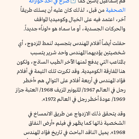
فم إسماعيل ياسين كما
صرح في أحد حواراته
الصحفية
من قبل، لذلك كان عليه أن يسلك طريقاً
آخر، اعتمد فيه على الخيال وكوميديا المواقف
والحركات الجسدية، أو ما سماه هو «لوناً» جديداً.
حفلت أيضاً أفلام المهندس بتجسيد لنمط المزدوج، أي
شخصيتين يؤديهما المهندس واحد شرير يتسبب
بالمتاعب التي يدفع ثمنها الآخر الطيب الساذج، وتكون
هنا المفارقة الكوميدية. وقد تكررت تلك التيمة في أفلام
فؤاد المهندس في أربعة أفلام على التوالي هم «أخطر
رجل في العالم 1967/ المليونير المزيف 1968/ العتبة جزاز
1969/ عودة أخطر رجل في العالم 1972».
وقد يتحقق ذلك الازدواج عن طريق الانمساخ في
الشخصية ذاتها كما يظهر في فيلم «أرض النفاق
1968». يميل الناقد الباحث في تاريخ فؤاد المهندس