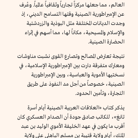
العالم، مما جعلها مركزاً تجارياً وثقافياً عالمياً. وعُرف
عن الإمبراطورية الصينية وقتها التسامح الديني، إذ
وجدت الديانات المختلفة مثل البوذية والزردشتية
والإسلام والمسيحية، مكاناً لها، مما أسهم في إثراء
الحضارة الصينية.
نتيجة تعارض المصالح وتصارع القوى نشبت مناوشات
ومعارك متفرقة دارت بين الإمبراطورية الإسلامية، في
نسختيها الأموية والعباسية، وبين الإمبراطورية
الصينية، خصوصاً من أجل مد النفوذ على طريق
التجارة، وتأمين الحدود.
يذكر كتاب «العلاقات العربية الصينية أيام أسرة
تانغ»، للكاتب صادق جودة أن الصدام العسكري كان
أقرب ما يكون في عهد الخليفة الأموي الوليد بن عبد
الملك، أيام ولاية قتيبة بن مسلم الباهلي على ولاية