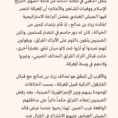
ينقل الذهبي في المجلد الثالث من كتابه الشهير «تاريخ
الإسلام ووفيات المشاهير والأعلام» أن المعركة انتصر
فيها الجيش العباسي بفضل البراعة الاستراتيجية
لقائده زياد بن صالح، إذ قام بإعداد كمين من
الخيالة، كان له دور حاسم في انتصار المسلمين. ولكن
الصينيين يلقون باللوم على الأتراك القرلق، ويقولون
إنهم تمردوا أو ثاروا ضد كاو سيان تشي. بعبارة أخرى،
خانت قبائل الترك القرلق التحالف الصيني، وغيروا
ولاءهم في وسط المعركة.
والأقرب إلى المنطق هو تحالف زياد بن صالح مع قبائل
القارقول التركية قبيل المعركة، بسبب الخلافات
الموجودة بينهم وبين الإمبراطورية الصينية، بعد رفض
الصينيين إعطاء القرلق حكماً ذاتياً على مناطقهم
الواقعة غرب الصين. لهذا رحبوا عندما عرض قائد
الجيش العباسي عليهم الاشتراك في القتال ضد