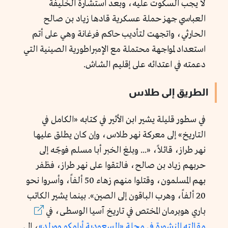
لا يجب السكوت عليه، وبعد استشارة الخليفة
العباسي جهز حملة عسكرية قادها زياد بن صالح
الحارثي، واتجهت لتأديب حاكم فرغانة وهي على أتم
استعداد لمواجهة محتملة مع الإمبراطورية الصينية التي
دعمته في اعتدائه على إقليم الشاش.
الطريق إلى طلاس
في سطور قليلة يشير ابن الأثير في كتابه «الكامل في
التاريخ» إلى معركة نهر طلاس، وإن كان يطلق عليها
نهر طراز، قائلاً، «... وبلغ الخبر أبا مسلم فوجّه إلى
حربهم زياد بن صالح، فالتقوا على نهر طراز، فظفر
بهم المسلمون، وقتلوا منهم زهاء 50 ألفاً، وأسروا نحو
20 ألفاً، وهرب الباقون إلى الصين». بينما يشير الكاتب
باري هوبرمان المختص في تاريخ آسيا الوسطى، في
مقالته المنشورة في مجلة «السعودية أرامكو وورلد»
، إلى