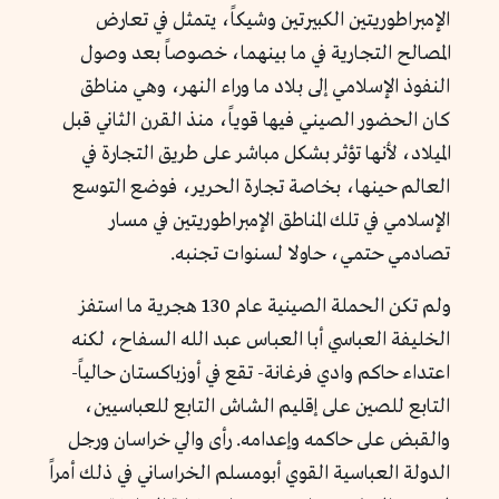
الإمبراطوريتين الكبيرتين وشيكاً، يتمثل في تعارض
المصالح التجارية في ما بينهما، خصوصاً بعد وصول
النفوذ الإسلامي إلى بلاد ما وراء النهر، وهي مناطق
كان الحضور الصيني فيها قوياً، منذ القرن الثاني قبل
الميلاد، لأنها تؤثر بشكل مباشر على طريق التجارة في
العالم حينها، بخاصة تجارة الحرير، فوضع التوسع
الإسلامي في تلك المناطق الإمبراطوريتين في مسار
تصادمي حتمي، حاولا لسنوات تجنبه.
ولم تكن الحملة الصينية عام 130 هجرية ما استفز
الخليفة العباسي أبا العباس عبد الله السفاح، لكنه
اعتداء حاكم وادي فرغانة- تقع في أوزباكستان حالياً-
التابع للصين على إقليم الشاش التابع للعباسيين،
والقبض على حاكمه وإعدامه. رأى والي خراسان ورجل
الدولة العباسية القوي أبومسلم الخراساني في ذلك أمراً