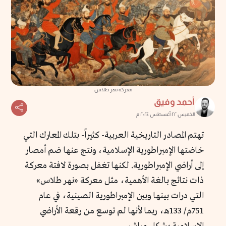
معركة نهر طلاس
أحمد وفيق
الخميس ٢٢ أغسطس ٢٠٢٤ م
تهتم المصادر التاريخية العربية- كثيراً- بتلك المعارك التي
خاضتها الإمبراطورية الإسلامية، ونتج عنها ضم أمصار
إلى أراضي الإمبراطورية. لكنها تغفل بصورة لافتة معركة
ذات نتائج بالغة الأهمية، مثل معركة «نهر طلاس»
التي درات بينها وبين الإمبراطورية الصينية، في عام
751م/ 133هـ، ربما لأنها لم توسع من رقعة الأراضي