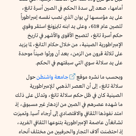
أمامها، صعد إلى سدة الحكم في الصين أسرة تانغ،
على يد مؤسسها لي يوان الذي نصب نفسه إمبراطوراً
للصين عام 618، وعلى يد ابنه تايزونغ استقر وقوي
حكم أسرة تانغ، لتصبح الأقوى والأشهر في تاريخ
الإمبراطورية الصينية، من خلال حكام التانغ، لما يزيد
على ثلاثة قرون من الزمن، بعد أن ورثوا صيناً موحدة
على يد سلالة سوي التي سبقتهم في الحكم.
وبحسب ما نشره موقع
جامعة واشنطن
حول
سلالة تانغ، إلى أن العصر الذهبي للإمبراطورية
الصينية كان في ظل حكم سلالة تانغ، وتدلل على ذلك
ما شهده عصرهم في الصين من ازدهار غير مسبوق، إذ
امتد نفوذها الثقافي والاقتصادي إلى أرجاء آسيا. وتميزت
تشانغآن عاصمة الإمبراطورية بتنوعها الثقافي الفريد،
إذ احتضنت آلاف التجار والحرفيين من مختلف أنحاء