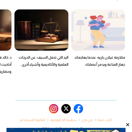
ين
متلازمة غيلان باريه: عندما يهاجمك
اليد التي تحمل السيف: عن الدرجات
د. خالد 
جهاز المناعة ويدمر أعصابك
العلمية والأكاديمية وأشياء أخرى..
أحاديث ا
وحضارية
اكتب معنا
من نحن
سياسة الخصوصية
اتفاقية الاستخدام
×
جميع الحقوق محفوظة كروم 2024