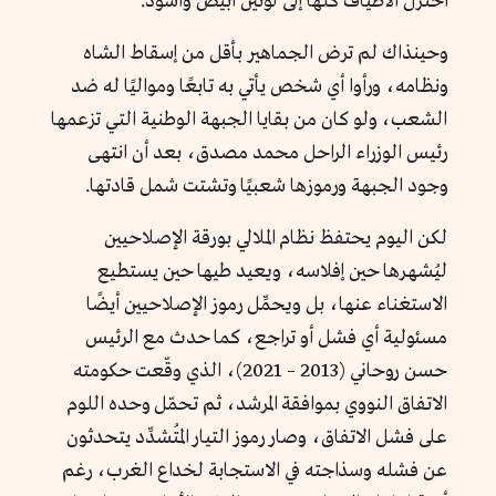
اختزل الأطياف كلها إلى لونين أبيض وأسود.
وحينذاك لم ترض الجماهير بأقل من إسقاط الشاه
ونظامه، ورأوا أي شخص يأتي به تابعًا ومواليًا له ضد
الشعب، ولو كان من بقايا الجبهة الوطنية التي تزعمها
رئيس الوزراء الراحل محمد مصدق، بعد أن انتهى
وجود الجبهة ورموزها شعبيًا وتشتت شمل قادتها.
لكن اليوم يحتفظ نظام الملالي بورقة الإصلاحيين
ليُشهرها حين إفلاسه، ويعيد طيها حين يستطيع
الاستغناء عنها، بل ويحمِّل رموز الإصلاحيين أيضًا
مسئولية أي فشل أو تراجع، كما حدث مع الرئيس
حسن روحاني (2013 – 2021)، الذي وقّعت حكومته
الاتفاق النووي بموافقة المرشد، ثم تحمّل وحده اللوم
على فشل الاتفاق، وصار رموز التيار المُتشدِّد يتحدثون
عن فشله وسذاجته في الاستجابة لخداع الغرب، رغم