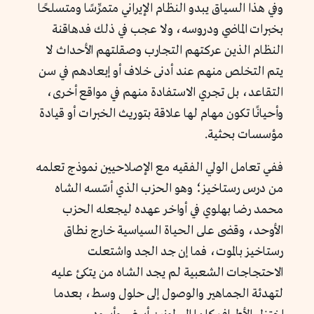
وفي هذا السياق يبدو النظام الإيراني متمرِّسًا ومتسلحًا
بخبرات الماضي ودروسه، ولا عجب في ذلك فدهاقنة
النظام الذين عركتهم التجارب وصقلتهم الأحداث لا
يتم التخلص منهم عند أدنى خلاف أو إبعادهم في سن
التقاعد، بل تجري الاستفادة منهم في مواقع أخرى،
وأحيانًا تكون مهام لها علاقة بتوريث الخبرات أو قيادة
مؤسسات بحثية.
ففي تعامل الولي الفقيه مع الإصلاحيين نموذج تعلمه
من درس رستاخيز؛ وهو الحزب الذي أسّسه الشاه
محمد رضا بهلوي في أواخر عهده ليجعله الحزب
الأوحد، وقضى على الحياة السياسية خارج نطاق
رستاخيز بالموت، فما إن جد الجد واشتعلت
الاحتجاجات الشعبية لم يجد الشاه من يتكئ عليه
لتهدئة الجماهير والوصول إلى حلول وسط، بعدما