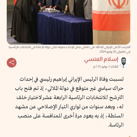
المرشد الأعلى الإيراني آية الله علي خامنئي يصل للإدلاء بصوته خلال جولة الإعادة في الانتخابات الرئاسية
في طهران 28 يونيو 2024
إسلام المنسي
الثلاثاء ٠٢ يوليو ٢٠٢٤ م
تسببت وفاة الرئيس الإيراني إبراهيم رئيسي في إحداث
حراك سياسي غير متوقع في دولة الملالي، إذ تم فتح باب
الترشح للانتخابات الرئاسية الرابعة عشر لاختيار خلف
له، وبعد سنوات من تواري التيار الإصلاحي عن مشهد
السلطة، إذ به يعود مرة أخرى للمنافسة على منصب
الرئاسة.