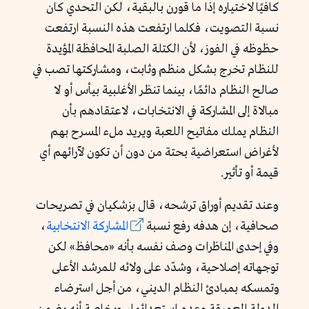
كافيًا لاختياره إذا ما قورن بالبقية، لكن التحدي كان
نسبة التصويت، فكلما ارتفعت هذه النسبة ارتفعت
حظوظه في الفوز، لأن الكتلة الصلبة المحافظة المؤيدة
للنظام تخرج بشكل منظم وثابت، ومشاركتها تصب في
صالح النظام دائمًا، بينما تنظر الأغلبية بيأس أو لا
مبالاة إلى المشاركة في الانتخابات، لاعتقادهم بأن
النظام يملك مفاتيح اللعبة ويريد ملء المسرح بهم
لأغراض استعراضية بحتة من دون أن تكون لآرائهم أي
قيمة أو تأثير.
وعند تقديم أوراق ترشحه، قال بزشكيان في تصريحات
صحافية، إن هدفه رفع نسبة
المشاركة الانتخابية
،
وفي إحدى المناظرات وصف نفسه بأنه «محافظ» لكن
توجهاته إصلاحية، وشدّد على ولائه للمرشد الأعلى
وتمسكه بمبادئ النظام الديني، من أجل استرضاء