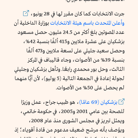
جرت الانتخابات كما كان مقرر لها في 28 يونيو،
وأعلن المتحدث باسم هيئة الانتخابات
بوزارة الداخلية أن
عدد المصوتين بلغ أكثر من 24.5 مليون. حصل مسعود
بزشكيان على عشرة ملايين و415 ألفًا بنسبة 42%،
وحصل سعيد جليلي على تسعة ملايين و473 ألفًا
بنسبة 39% من الأصوات، وجاء قاليباف في المركز
الثالث، وحل بور محمدي رابعًا. وتأهل بزشكيان وجليلي
لجولة إعادة في الجمعة التالية (5 يوليو)، لأن أيًّا منهما
لم يحصل على 50% من الأصوات.
بزشكيان (69 عامًا)
، هو طبيب جراح، عمل وزيرًا
للصحة بين عامي 2001 و2005، في حكومة خاتمي،
ويمثل تبريز في مجلس الشورى منذ عام 2008،
ويوُصف بأنه مرشح ضعيف مدعوم من قادة أقوياء؛ إذ