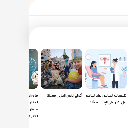
تكيسات المبايض عند البنات:
أفراح الزمن الحزين ممكنة
ما وراء الرصاص: كيف يكتب
هل تؤثر على الإنجاب حقًا؟
الذكاء الاصطناعي
سيناريوهات الحروب
الحديثة؟