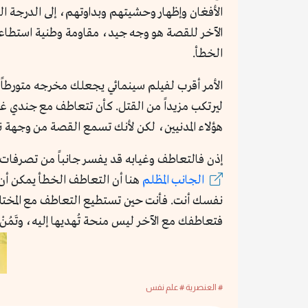
الأفغان وإظهار وحشيتهم وبداوتهم، إلى الدرجة ا
الآخر للقصة هو وجه جيد، مقاومة وطنية استطاعت أ
الخطأ.
الأمر أقرب لفيلم سينمائي يجعلك مخرجه متورطاً ع
ليرتكب مزيداً من القتل. كأن تتعاطف مع جندي غر
هؤلاء المدنيين، لكن لأنك تسمع القصة من وجه
إذن فالتعاطف وغيابه قد يفسر جانباً من تصرفات
الجانب المظلم
هنا أن التعاطف الخطأ يمكن أن
نفسك أنت. فأنت حين تستطيع التعاطف مع المختل
فتعاطفك مع الآخر ليس منحة تُهديها إليه، وتَمُن
# العنصرية
# علم نفس