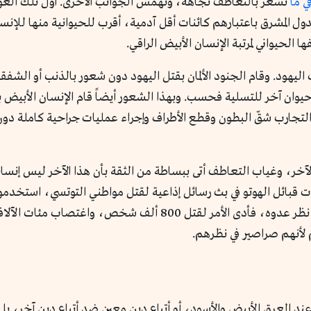
 ما
نشعر بالتعاطف تجاهه، وتُهمِّش الجوانب الأخرى. أول تلك العو
لدول المشرق باعتبارهم كائنات أقل آدمية، أقرب للحيوانية منها للإ
الحيواني لمرتبة الإنسان الأبيض الراقي.
اف اليهود. وقام الجنود الألمان بقتل اليهود دون شعور بالذنب أو الشف
د حيوان آخر للتسلية فحسب. وبهذا الشعور أيضاً قام الإنسان الأبيض
لتجارب شقّ البطون وقطع الأطراف وإجراء عمليات جراحية كاملة دون
خر، وغياب التعاطف أتى ببساطة من الثقة بأن هذا الآخر ليس إنسان
ا شهدت رواندا عام 1994، حيث بدأت قبائل الهوتو في بث رسائل إذاعية لقتل مواطني التو
اقتلوا الصراصير، فتحول الإنسان لمجرد صرصار في نظر عدوه، فأدى ال
لأنهم صراصير في نظرهم.
ف عند العرق الأبيض والأسود، أو أتباع دين معين ضد أتباع دين آخر، 