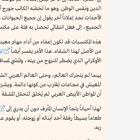
الدين ونفس الوطن. وهو ما لخصّه الكاتب جورج أو
الأحداث نجد إعلاناً آخر يقول إن جميع الحيوانا
الجميع، إلى فعل انتقائي تحصل به فئة على مكتسب
هذه المكتسبات قد تكون إعفاء من أداء مهام معينة،
من الأصل لهذا الشقاء. هذا الأمر يفسر أيضاً
تع
الأوكراني الذي يضطر للنزوح من بيته، والمشي لمس
بينما لم يتحرك العالم، وحتى العالم العربي الشع
للعيش في مجاعات تقترب من كونها دائمة. ويشربون 
أن المواطن الأبيض الغربي لم يُخلق لتحمّل المشقة 
لهذا أحياناً يلجأ الإنسان المُترف دون أن يدري إلى
طعاماً بسيطاً رفقة أحد أبنائه أو زوجته. أو يق
ربه.