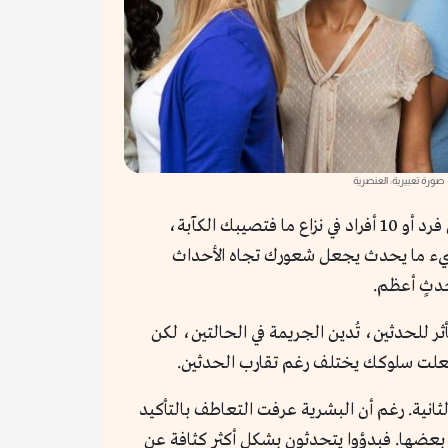
صورة تعبيرية: العنصرية
يحدث تسونامي في بلد فلا تبالي به ولا بضحاياه، ويحدث زلزال بسيط في بلد أخرى، فيصيبك القلق على الضحايا. يُقتل فرد أو 10 أفراد في نزاع ما فتصيبك الكآبة،
ك شيء ما يحدث يجعل شعورك تجاه الأحداث
حدثٍ أعظم.
 للحدثين، تُدين الجريمة في الحالتين، لكن
ي جعلت سلوكك يختلف رغم تقارب الحدثين.
ثانية. رغم أن البشرية عرفت التعاطف بالتأكيد
 بعضها. فبدؤوا يتحدثون بشكل أكثر كثافة عن