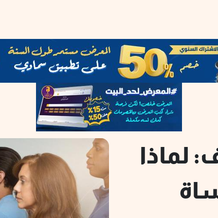
 لماذا
اة