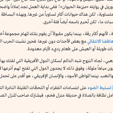
ريل في روايته «مزرعة الحيوان»؛ ففي بداية العمل نجد إعلاناً واض
ت متساوية، لكن هناك حيوانات أكثر تساوياً من غيرها. وبهذه البساط
ات ما، لكن تُحرم باسمه أيضاً فئة أخرى.
 لأنهم أكثر رقة، بينما يكون مقبولاً أن يقوم بتلك المهام مجموعة 
اطفنا الانتقائي
مع بعض الأحداث دون غيرها. فحين نشبت الحرب الرو
افات طويلة أو العيش على طعام رديء لأيام معدودة.
بي، تجاه النزوح شبه الدائم لسكان الدول الأفريقية التي تفتك بها 
مياهاً ملوثة، وفوق ذلك لا يجدون الدول التي تفتح لهم أذرعها لاس
والتعب. بينما المواطن الأسود، والإنسان الإفريقي، هو أقدر على تحمل 
تسليط الضوء
على ابتسامات الفقراء أو اللحظات القليلة النادرة ا
وم عامل نظافة بالصلاة في حديقة منزل فخم، فيشارك صاحب المنزل ال