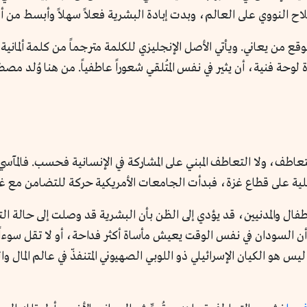
ح النووي على العالم، وبدت إبادة البشرية فعلاً سهلاً وأبسط من 
من يعاني. ويأتي الأصل الإنجليزي للكلمة مترجماً من كلمة ألمانية 
حة فنية، أن يثير في نفس المُتلقي شعوراً عاطفياً. من هنا وُلد م
التعاطف، ولا التعاطف المبني على المشاركة في الإنسانية فحسب. فالمآ
يلية على قطاع غزة، فبدأت الجامعات الأمريكية حركة للتضامن مع غ
ال والمدنيين، قد يؤدي إلى الظن بأن البشرية قد وصلت إلى حالة التعا
ن السودان في نفس الوقت يعيش مأساة أكثر فداحة، أو لا تقل سوءا
ليس هو الكيان الإسرائيلي ذو اللوبي الصهيوني المتنفذّ في عالم الم