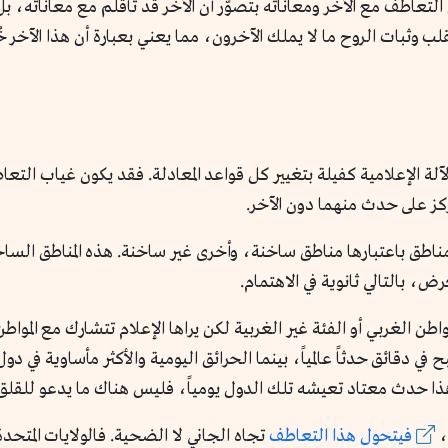
تعاطف مع الآخر ومعاناته بتصوّر أن الآخر قد تأقلم مع معاناته، بل
لب وثبات الروح ما لا يملك الآخرون، مما يعني بعبارة أن هذا الآخر
لآلة الإعلامية كفيلة بتغيير كل قواعد المعادلة. فقد يكون غياب ا
ركز على حدث منهما دون الآخر.
لمناطق باعتبارها مناطق ساخنة، وأخرى غير ساخنة. هذه المناطق الس
رض، بالتالي ثانوية في الاهتمام.
واطن الغربي أو الفئة غير الغربية لكن يراها الإعلام تتشارك مع الموا
ي دقائق حدثاً عالمياً، بينما الحرائق اليومية والأكثر مأساوية في دول
هذا حدث معتاد تعيشه تلك الدول يومياً، فليس هناك ما يدعو للقل
،
فيتحول هذا التعاطف
تجاه الجاني لا الضحية. فالولايات المتح