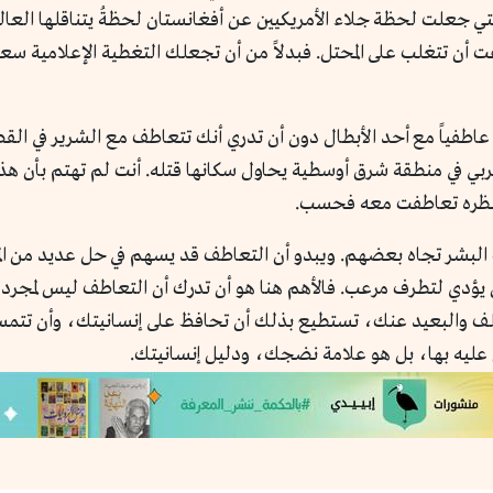
لتي جعلت لحظة جلاء الأمريكيين عن أفغانستان لحظةُ يتناقلها العا
ن تتغلب على المحتل. فبدلاً من أن تجعلك التغطية الإعلامية سعيدا
اطفياً مع أحد الأبطال دون أن تدري أنك تتعاطف مع الشرير في القصة
بي في منطقة شرق أوسطية يحاول سكانها قتله. أنت لم تهتم بأن هذ
ة نظره تعاطفت معه فحسب.
 البشر تجاه بعضهم. ويبدو أن التعاطف قد يسهم في حل عديد من ال
 يؤدي لتطرف مرعب. فالأهم هنا هو أن تدرك أن التعاطف ليس لمجرد
ف والبعيد عنك، تستطيع بذلك أن تحافظ على إنسانيتك، وأن تتمس
ْ عليه بها، بل هو علامة نضجك، ودليل إنسانيتك.