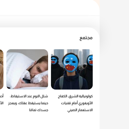
مجتمع
 من عالم ماكدونالدز:
كولونيالية الشرق: الكفاح
شلل النوم عند الاستيقاظ:
أحم
طع.. إذن أنا موجود
الأويغوري أمام تقنيات
حينما يستيقظ عقلك، ويعجز
ال
الاستعمار الصيني
جسدك تمامًا