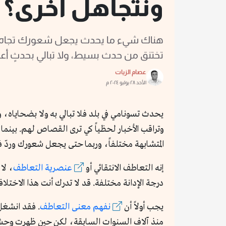
ونتجاهل أخرى؟
هناك شيء ما يحدث يجعل شعورك تجاه الأ
تختنق من حدث بسيط، ولا تبالي بحدثٍ أع
عصام الزيات
الأحد ٢٨ يوليو ٢٠٢٤ م
وتراقب الأخبار لحظياً كي ترى القصاص لهم. بينم
المتشابهة مختلفاً، وربما حتى يجعل شعورك وردّ
إنه التعاطف الانتقائي أو
عنصرية التعاطف
، لا
درجة الإدانة مختلفة. قد لا تدرك أنت هذا الاختل
يجب أولاً أن
نفهم معنى التعاطف
. فقد انشغل 
منذ آلاف السنوات السابقة، لكن حين ظهرت وحشية