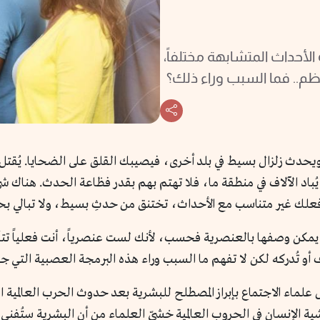
حداث المتشابهة مختلفاً،
ظم.. فما السبب وراء ذلك؟
ا يُباد الآلاف في منطقة ما، فلا تهتم بهم بقدر فظاعة الحدث. هنا
 فعلك غير متناسب مع الأحداث، تختنق من حدثِ بسيط، ولا تبالي ب
 يمكن وصفها بالعنصرية فحسب، لأنك لست عنصرياً، أنت فعلياً تتأثر
اف أو تُدركه لكن لا تفهم ما السبب وراء هذه البرمجة العصبية الت
علماء الاجتماع بإبراز المصطلح للبشرية بعد حدوث الحرب العالمية ال
 الإنسان في الحروب العالمية خشيّ العلماء من أن البشرية ستُفني