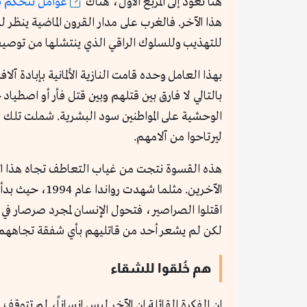
هنا نعود إلى المربع الأول، هناك
عوامل تتحكم في
هذا الآخر. فالغرب على مدار القرون الماضية ينظر 
للتهذيب وللسلوك الراقي الذي ينتشلها من توصيفها 
بهذا العامل وحده قامت النازية الألمانية بإبادة آل
بالتالي لا فارق بين قتلهم وبين قتل فأر أو اصطيا
الوحشية على المواطنين سود البشرية. شملت تلك ا
ليرتاحوا من آلامهم.
هذه القسوة نتجت من غياب التعاطف تجاه هذا الآ
الآخرين. مثلم
لكن لم يشعر أحد من قاتليهم بأي شفقة تجاههم 
هم خُلقوا للشقاء
إن الفكرة القائلة إن الآخر ليس إنساناً، لم تتوق