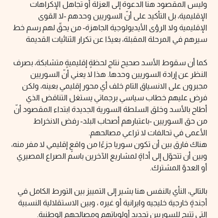
وليس المقصود هنا الدعوة إلى العزلة أو تجاهل الإكراهات
الإقليمية، بل التأكيد على أنّ السوريين وحدهم -لا القوى
الإقليمية ولا الرؤى الأيديولوجية الجاهزة- من يحقّ لهم رسم خط
سيرهم في المرحلة المقبلة، بعيدًا عن تكرار الثنائيات القديمة
كما أن سقوط الأسد صحيح نتاج لحظةٍ إقليميةٍ متشابكة، بصرف
النظر عن إرادة السوريين وحدها. هذا لا يعني أنّ السوريين
مجبرون على الانسياق التام خلف أي محور إقليمي بعينه، ولكن
فرض عليهم خطاب سياسي برجماتي يستغل التناقض الذي
أطاح بالأسد وخلق السلطة السورية الجديدة ابتداء المقصود أنّ
من حق السوريين -باعتبارهم أصحاب البلد- رفض الانخراط
الأعمى في تحالفات لا تراعي مصالحهم.
هناك فارق بين أن تكون سوريا جزءًا من واقعٍ إقليمي لا مفر منه،
وبين أن تتحوّل إلى أداةٍ لمشاريع الآخرين باسم الصراع المصيري
أو العدوّ المشترك.
بالتالي، النأي بالنفس هنا يشير إلى التمييز بين التورط الكامل في
أجندةٍ خارجية خليجيه وايرانية أو غيره ، وبين الاستقلالية النسبية
التي تتيح للسوريين تحديد أولوياتهم ومصالحهم الوطنية.