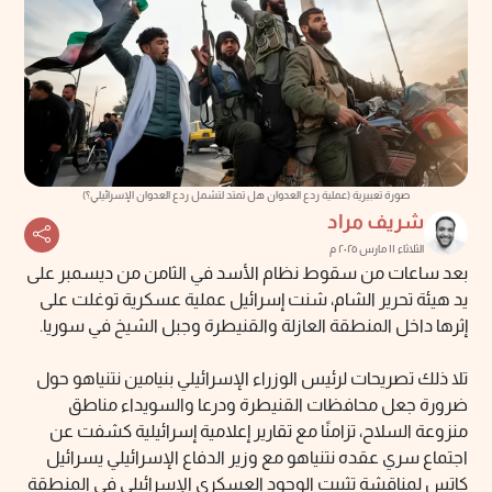
صورة تعبيرية (عملية ردع العدوان هل تمتد لتشمل ردع العدوان الإسرائيلي؟)
شريف مراد
الثلاثاء ١١ مارس ٢٠٢٥ م
بعد ساعات من سقوط نظام الأسد في الثامن من ديسمبر على
يد هيئة تحرير الشام، شنت إسرائيل عملية عسكرية توغلت على
إثرها داخل المنطقة العازلة والقنيطرة وجبل الشيخ في سوريا.
تلا ذلك تصريحات لرئيس الوزراء الإسرائيلي بنيامين نتنياهو حول
ضرورة جعل محافظات القنيطرة ودرعا والسويداء مناطق
منزوعة السلاح، تزامنًا مع تقارير إعلامية إسرائيلية كشفت عن
اجتماع سري عقده نتنياهو مع وزير الدفاع الإسرائيلي يسرائيل
كاتس لمناقشة تثبيت الوجود العسكري الإسرائيلي في المنطقة