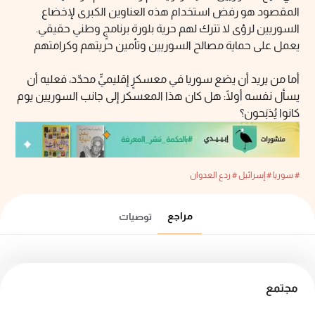
المقصود هو رفض استخدام هذه العناوين الكبرى لإخضاع
السوريين لرؤى لا تترك لهم حرية بلورة برنامجٍ وطني حقيقي.
يعمل على حماية مصالح السوريين وتأمين حريتهم وكرامتهم
أما من يريد أن يضع سوريا في معسكرٍ إقليميٍّ محدّد، فعليه أن
يسأل نفسه أولًا: هل كان هذا المعسكر إلى جانب السوريين يوم
كانوا يُذبَحون؟
# سوريا
# إسرائيل
# ردع العدوان
مراجع
توصيات
مجتمع