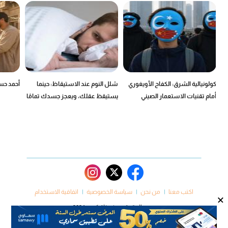
كولونيالية الشرق: الكفاح الأويغوري
شلل النوم عند الاستيقاظ: حينما
أحمد حسن
أمام تقنيات الاستعمار الصيني
يستيقظ عقلك، ويعجز جسدك تمامًا
اكتب معنا
من نحن
سياسة الخصوصية
اتفاقية الاستخدام
×
جميع الحقوق محفوظة كروم 2024