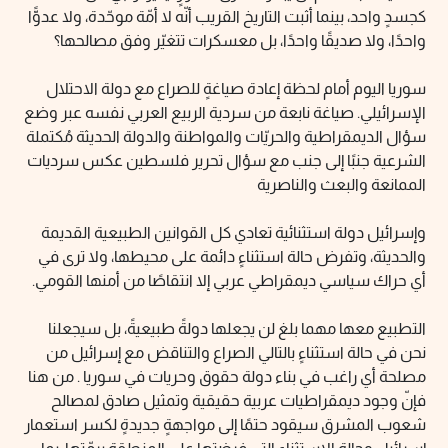
كجسدٍ واحد، بينما أثبت التاريخ القريب أنّه لا أمّة موحّدة، ولا عدوًّا
واحدًا، ولا صديقًا واحدًا، بل معسكرات تتغيّر وفق مصالحها؟
سوريا اليوم أمام لحظة إعادة صياغةٍ للصراع مع دولة الاحتلال
الإسرائيلي. صياغة نابعة من سردية الربيع العربي نفسه عبر وضع
سؤال الديمقراطية والحريّات والمواطنة والدولة الحديثة مُكتملة
الشرعية جنبًا إلى جنب مع سؤال تحرير فلسطين عكس سرديات
الممانعة والبعث والناصرية
وإسرائيل دولة استثنائية تعادي كل القوانين الطبيعية القديمة
والحديثة، وتفرض حالة استثناءٍ دائمة على محيطها، ولا ترى في
أي حراك سياسي ديمقراطي عربي إلا انتقاصًا من أمنها القومي.
التطبيع معها مهما بلغ لن يجعلها دولةً طبيعيةً، بل سيجعلنا
نحن في حالة استثناءٍ بالتالي الصراع والتناقض مع إسرائيل من
مصلحة أي راغب في بناء دولة حقوق وحريات في سوريا . من هنا
فإنّ وجود ديمقراطيات عربية حقيقية وتمثيل صادق لمصالح
شعوب المشرق سيقود حتمًا إلى مواجهةٍ جديدةٍ لكسر استعمار