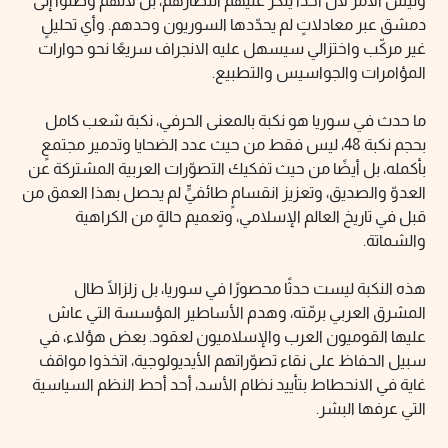
وليس الأمر لأنّ أحدًا ينكر عليهم انتصارهم، بل لأنّهم وصلوا إلى
دمشق عبر معادلاتٍ لم يحدّدها السوريون وحدهم. وأي تحليلٍ
غير مركّب واختزالي سيسهل عليه الانجراف سريعًا نحو حوارات
المؤامرات والجواسيس والتطبيع.
ما حدث في سوريا هو نكبة بالمعنى الحرفي، نكبة شعب كامل
بحجم نكبة 48، ليس فقط من حيث عدد الضحايا وتدمير مجتمعٍ
بأكمله، بل أيضًا من حيث تفكيك التصوّرات العربية المشتركة عن
العدوّ والصديق، وتعزيز انقسامٍ طائفيٍّ لم يحصل بهذا العمق من
قبل في تاريخ العالم الإسلامي، وتعميم حالةٍ من الكراهية
والشماتة.
هذه النكبة ليست حدثًا محصورًا في سوريا، بل زلزالًا طال
المشرق العربي برمّته، وهدم الأساطير المؤسسة التي عاش
عليها القوميون العرب والإسلاميون لعقود. بعض هؤلاء، في
سبيل الحفاظ على نقاء تصوّراتهم الأيديولوجية، اتخذوا مواقف
غاية في الانحطاط بتأييد نظام الأسد، أحد أحط النظم السياسية
التي عرفها البشر.