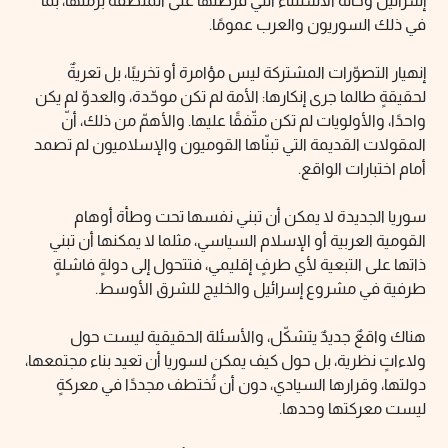
إسرائيل وحالة الاستثناء التي فرضتها على المنطقة برمّتها، بما
في ذلك السوريون والعرب عمومًا.
إنهيار التصوّرات المشتركة ليس مؤامرة أو تخريبًا، بل تعريةٌ
لحقيقةٍ طالما جرى إنكارها: الأمة لم تكن موحّدة، والعدوّ لم يكن
واحدًا، والأولويات لم تكن متّفقًا عليها. والأهمّ من ذلك، أنّ
المقولات القديمة التي تبنّاها القوميون والإسلاميون لم تصمد
أمام اختبارات الواقع.
سوريا الجديدة لا يمكن أن تبني نفسها تحت وطأة أوهام
القومية العربية أو الإسلام السياسي، مثلما لا يمكنها أن تبني
ذاتها على التبعية لأي طرفٍ إقليمي، فتتحول إلى دولةٍ فاشلةٍ
طرفية في مشروع إسرائيل والخليج للشرق الأوسط.
هناك واقعٌ جديدٌ يتشكّل، والأسئلة الحقيقية ليست حول
ولاءاتٍ نظرية، بل حول كيف يمكن لسوريا أن تعيد بناء مجتمعها،
دولتها، وقرارها السيادي، دون أن تُختطف مجددًا في معركةٍ
ليست معركتها وحدها.