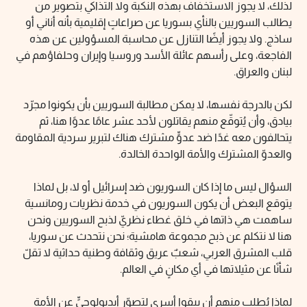
لذلك، لا يجوز الاستخفاف بهذه النكبة ولا التذاكي بتصوير من
يطالب السوريين بالنأي بسوريا عن صراعاتٍ إقليمية بأنه أناني أو
ساذج. ولا يجوز أيضًا التنازل عن محاسبة المسؤولين عن هذه
الفاجعة، وعلى رأسهم عائلة الأسد وروسيا وإيران وحلفاؤهم في
لبنان والعراق.
لكن بالدرجة نفسها، لا يمكن مطالبة السوريين بأن يكونوا مجرّد
بيادق، وأن يُتوقّع منهم يقاتلون لأحد عشر عامًا عدوًا هنا، ثم
يتحالفون معه غدًا ضد عدوٍّ مشترك هناك لتبرير سردية المقاومة
والعدوّ المشترك والأمة الواحدة الخالدة.
السؤال ليس ما إذا كان السوريون ضد إسرائيل أو لا، بل لماذا
يتوقع البعض أن يكون السوريون في خدمة نظريات رومانسية
ساهمت هي ذاتها في خلق غطاء نظريّ لذبح السوريين ونحن
هنا لا نتكلم عن ذبح مجموعة هامشية؛ نحن نتحدث عن سوريا،
قلب المشرق العربي، شعبٌ عريق وثقافة وطنية حداثية لا تقلّ
شأنًا عن مثيلاتها في أي مكانٍ في العالم.
لماذا يُطلب منهم أن يبقوا أسرى لتصوّرٍ أيديولوجيٍّ عن الأمة