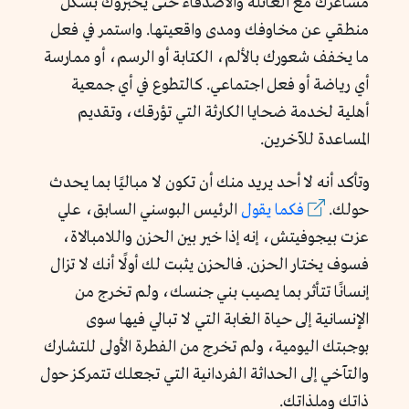
مشاعرك مع العائلة والأصدقاء حتى يخبروك بشكل
منطقي عن مخاوفك ومدى واقعيتها. واستمر في فعل
ما يخفف شعورك بالألم، الكتابة أو الرسم، أو ممارسة
أي رياضة أو فعل اجتماعي. كالتطوع في أي جمعية
أهلية لخدمة ضحايا الكارثة التي تؤرقك، وتقديم
المساعدة للآخرين.
وتأكد أنه لا أحد يريد منك أن تكون لا مباليًا بما يحدث
حولك.
فكما يقول
الرئيس البوسني السابق، علي
عزت بيجوفيتش، إنه إذا خير بين الحزن واللامبالاة،
فسوف يختار الحزن. فالحزن يثبت لك أولًا أنك لا تزال
إنسانًا تتأثر بما يصيب بني جنسك، ولم تخرج من
الإنسانية إلى حياة الغابة التي لا تبالي فيها سوى
بوجبتك اليومية، ولم تخرج من الفطرة الأولى للتشارك
والتآخي إلى الحداثة الفردانية التي تجعلك تتمركز حول
ذاتك وملذاتك.