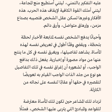
عليه التفكير بالتمني، ليتني أستطيع منع المجاعة،
ليتني أملك القوة الكافية لإيقاف هذه الحرب. هذه
الأفكار وغيرها تسكن عقل الشخص فتصيبه بصداع
مزمن، وإرهاق متواصل، وأرق دائم.
وأحيانًا يدفع الشخص نفسه لمتابعة الأخبار لحظة
بلحظة، ويقضي وقتًا أطول في تعريض نفسه لهذه
المأساة. يشاهد تفاصيلها، ويغرق نفسه في كل ما ينتج
عنها من مواد مصورة أو إخبارية. يفعل ذلك بدافع
الواجب، أو لشعوره أن إغراق نفسه في تلك التفاصيل
هو نوع من جلد الذات الواجب القيام به تعويضًا
لتقصيره في حقها أو عقابًا لنفسه على نجاته من
الكارثة.
تزداد تلك المشاعر حين تكون تلك المأساة معارضة
للقواعد والمبادئ التي يتربى عليها الشخص، فمثلًا