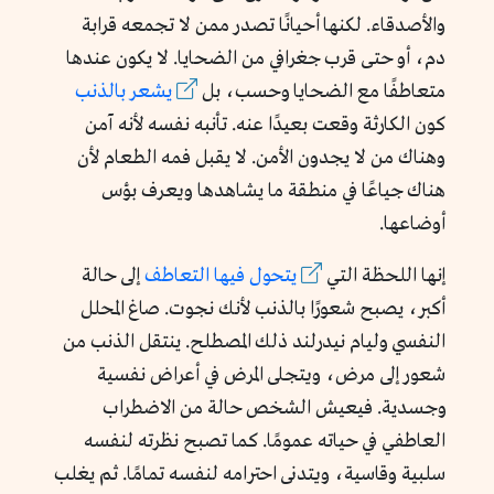
والأصدقاء. لكنها أحيانًا تصدر ممن لا تجمعه قرابة
دم، أو حتى قرب جغرافي من الضحايا. لا يكون عندها
متعاطفًا مع الضحايا وحسب، بل
يشعر بالذنب
كون الكارثة وقعت بعيدًا عنه. تأنبه نفسه لأنه آمن
وهناك من لا يجدون الأمن. لا يقبل فمه الطعام لأن
هناك جياعًا في منطقة ما يشاهدها ويعرف بؤس
أوضاعها.
إنها اللحظة التي
يتحول فيها التعاطف
إلى حالة
أكبر، يصبح شعورًا بالذنب لأنك نجوت. صاغ المحلل
النفسي وليام نيدرلند ذلك المصطلح. ينتقل الذنب من
شعور إلى مرض، ويتجلى المرض في أعراض نفسية
وجسدية. فيعيش الشخص حالة من الاضطراب
العاطفي في حياته عمومًا. كما تصبح نظرته لنفسه
سلبية وقاسية، ويتدنى احترامه لنفسه تمامًا. ثم يغلب