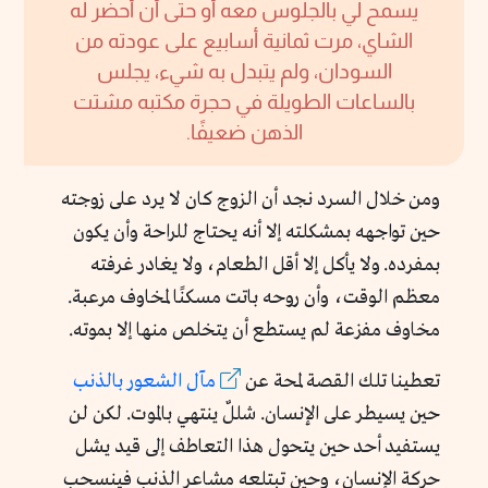
يسمح لي بالجلوس معه أو حتى أن أحضر له
الشاي، مرت ثمانية أسابيع على عودته من
السودان، ولم يتبدل به شيء، يجلس
بالساعات الطويلة في حجرة مكتبه مشتت
الذهن ضعيفًا.
ومن خلال السرد نجد أن الزوج كان لا يرد على زوجته
حين تواجهه بمشكلته إلا أنه يحتاج للراحة وأن يكون
بمفرده. ولا يأكل إلا أقل الطعام، ولا يغادر غرفته
معظم الوقت، وأن روحه باتت مسكنًا لمخاوف مرعبة.
مخاوف مفزعة لم يستطع أن يتخلص منها إلا بموته.
تعطينا تلك القصة لمحة عن
مآل الشعور بالذنب
حين يسيطر على الإنسان. شللٌ ينتهي بالموت. لكن لن
يستفيد أحد حين يتحول هذا التعاطف إلى قيد يشل
حركة الإنسان، وحين تبتلعه مشاعر الذنب فينسحب