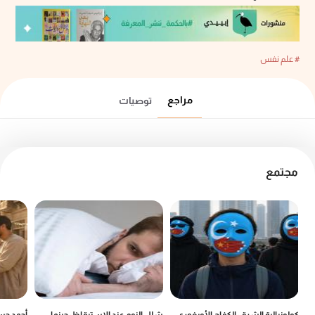
# علم نفس
مراجع
توصيات
مجتمع