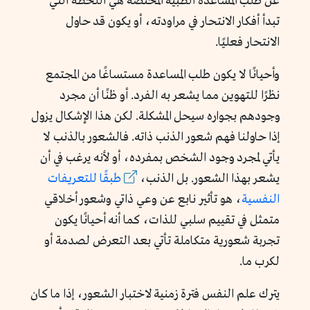
عن طلب المساعدة الطبية المختصة هي اللحظة التي
تبدأ أفكار الانتحار في مراودته، أو يكون قد حاول
الانتحار فعليًا.
وأحيانًا لا يكون طلب المساعدة مستساغًا من المجتمع
نظرًا للتهوين مما يشعر به الفرد. أو ظنًا أن مجرد
وجودهم بجواره سيحل المشكلة. لكن هذا الإشكال يزول
إذا حاولنا فهم شعور الذنب ذاته. فالشعور بالذنب لا
يأتي لمجرد وجود الشخص بمفرده، أو لأنه يرغب في أن
يشعر بهذا الشعور. بل الذنب،
طبقًا للتعريفات
النفسية
، هو تأثير نابع عن وعي ذاتي وشعور أخلاقي
متمثل في تقييم سلبي للذات، كما أنه أحيانًا يكون
تجربة شعورية متكاملة تأتي بعد التعرض لصدمة أو
لكرب ما.
يترك علم النفس فترة زمنية لاختبار الشعور، إذا ما كان