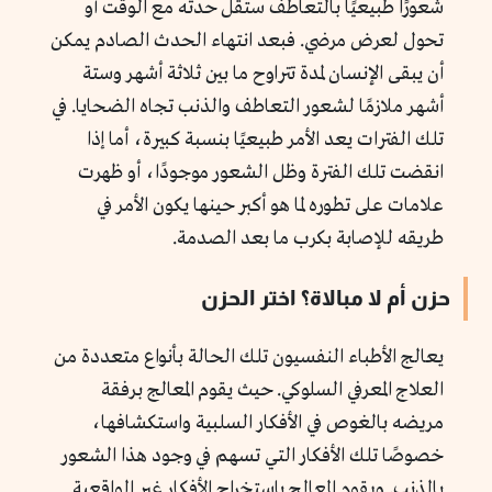
شعورًا طبيعيًا بالتعاطف ستقل حدته مع الوقت أو
تحول لعرض مرضي. فبعد انتهاء الحدث الصادم يمكن
أن يبقى الإنسان لمدة تتراوح ما بين ثلاثة أشهر وستة
أشهر ملازمًا لشعور التعاطف والذنب تجاه الضحايا. في
تلك الفترات يعد الأمر طبيعيًا بنسبة كبيرة، أما إذا
انقضت تلك الفترة وظل الشعور موجودًا، أو ظهرت
علامات على تطوره لما هو أكبر حينها يكون الأمر في
طريقه للإصابة بكرب ما بعد الصدمة.
حزن أم لا مبالاة؟ اختر الحزن
يعالج الأطباء النفسيون تلك الحالة بأنواع متعددة من
العلاج المعرفي السلوكي. حيث يقوم المعالج برفقة
مريضه بالغوص في الأفكار السلبية واستكشافها،
خصوصًا تلك الأفكار التي تسهم في وجود هذا الشعور
بالذنب. ويقوم المعالج باستخراج الأفكار غير الواقعية