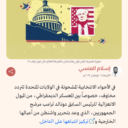
صورة تعبيرية (هل تولي واشنطن ظهرها للعالم حال فوز ترامب؟)
إسلام المنسي
الأربعاء ٠٦ نوفمبر ٢٠٢٤ م
في الأجواء الانتخابية المشحونة في الولايات المتحدة تتردد
مخاوف، خصوصاً بين المعسكر الديمقراطي، من الميول
الانعزالية للرئيس السابق دونالد ترامب مرشح
الجمهوريين، الذي وعد بتحرير واشنطن من أعبائها
الخارجية و
تركيز انتباهها على الداخل
.