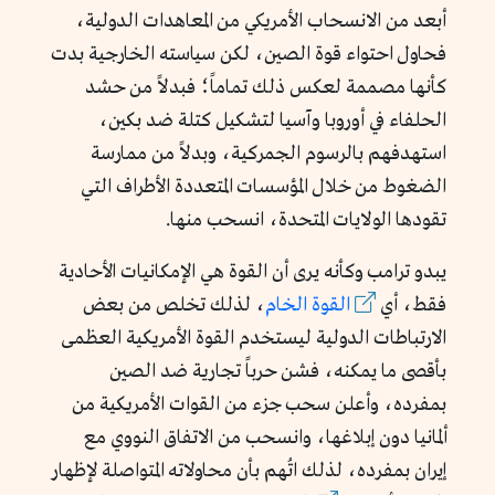
أبعد من الانسحاب الأمريكي من المعاهدات الدولية،
فحاول احتواء قوة الصين، لكن سياسته الخارجية بدت
كأنها مصممة لعكس ذلك تماماً؛ فبدلاً من حشد
الحلفاء في أوروبا وآسيا لتشكيل كتلة ضد بكين،
استهدفهم بالرسوم الجمركية، وبدلاً من ممارسة
الضغوط من خلال المؤسسات المتعددة الأطراف التي
تقودها الولايات المتحدة، انسحب منها.
يبدو ترامب وكأنه يرى أن القوة هي الإمكانيات الأحادية
فقط، أي
القوة الخام
، لذلك تخلص من بعض
الارتباطات الدولية ليستخدم القوة الأمريكية العظمى
بأقصى ما يمكنه، فشن حرباً تجارية ضد الصين
بمفرده، وأعلن سحب جزء من القوات الأمريكية من
ألمانيا دون إبلاغها، وانسحب من الاتفاق النووي مع
إيران بمفرده، لذلك اتُهم بأن محاولاته المتواصلة لإظهار