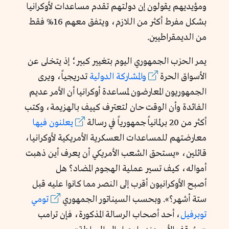
ومؤيديهم يقولون إن دولتهم تقدم مساعدات لأوكرانيا
بشكل مفرط أكثر من اللازم، ويتفق معهم 16% فقط
من الديمقراطيين.
يمر الحزب الجمهوري اليوم بتغيير كبير؛ إذ يتخلى عن
الأسواق الحرة
والمشاركة الدولية
تدريجياً، ويرى
الجمهوريون المعارضون لمساعدة أوكرانيا أن الأمر عديم
الفائدة وأن الوقت حان لتعترف كييف بالهزيمة، وكتب
أكثر من 20 برلمانياً جمهورياً في رسالة
يعلنون فيها
معارضتهم للمساعدات العسكرية الأمريكية لأوكرانيا،
قائلين، «يستحق الشعب الأمريكي أن يعرف أين ذهبت
أمواله، كيف تسير عملية الهجوم المضاد؟ هل
أصبح الأوكرانيون أقرب إلى النصر مما كانوا عليه قبل
ستة أشهر؟». وبحسب السيناتور الجمهوري
تومي
توبرفيل
، أحد أصحاب الرسالة المذكورة، فإن ترامب