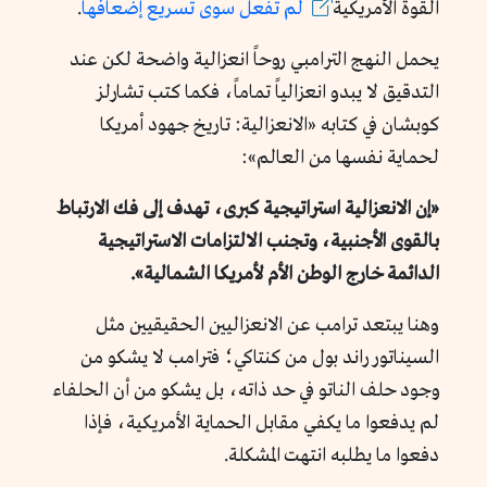
القوة الأمريكية
لم تفعل سوى تسريع إضعافها
.
يحمل النهج الترامبي روحاً انعزالية واضحة لكن عند
التدقيق لا يبدو انعزالياً تماماً، فكما كتب تشارلز
كوبشان في كتابه «الانعزالية: تاريخ جهود أمريكا
لحماية نفسها من العالم»:
«إن الانعزالية استراتيجية كبرى، تهدف إلى فك الارتباط
بالقوى الأجنبية، وتجنب الالتزامات الاستراتيجية
الدائمة خارج الوطن الأم لأمر
يكا
الشمالية».
وهنا يبتعد ترامب عن الانعزاليين الحقيقيين مثل
السيناتور راند بول من كنتاكي؛ فترامب لا يشكو من
وجود حلف الناتو في حد ذاته، بل يشكو من أن الحلفاء
لم يدفعوا ما يكفي مقابل الحماية الأمريكية، فإذا
دفعوا ما يطلبه انتهت المشكلة.