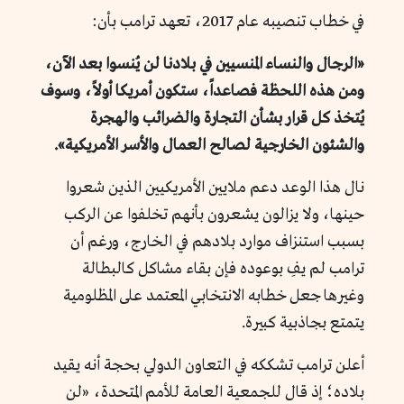
في خطاب تنصيبه عام 2017، تعهد ترامب بأن:
«الرجال والنساء المنسيين في بلادنا لن يُنسوا بعد الآن،
ومن هذه اللحظة فصاعداً، ستكون أ
مريكا
أولاً، وسوف
يُتخذ كل قرار بشأن التجارة والضرائب والهجرة
والش
ئ
ون الخارجية لصالح العمال والأسر الأمريكية».
نال هذا الوعد دعم ملايين الأمريكيين الذين شعروا
حينها، ولا يزالون يشعرون بأنهم تخلفوا عن الركب
بسبب استنزاف موارد بلادهم في الخارج، ورغم أن
ترامب لم يفِ بوعوده فإن بقاء مشاكل كالبطالة
وغيرها جعل خطابه الانتخابي المعتمد على المظلومية
يتمتع بجاذبية كبيرة.
أعلن ترامب تشككه في التعاون الدولي بحجة أنه يقيد
بلاده؛ إذ قال للجمعية العامة للأمم المتحدة، «لن