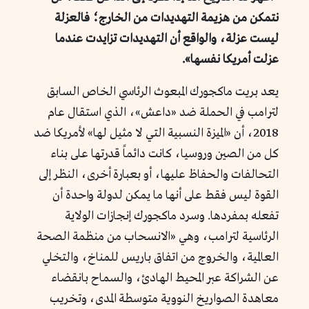
نتمكن من هزيمة التهديدات من الخارج؛ فالعزلة
ليست عزلة، والواقع أن التهديدات تزايدت عندما
عزلت أمريكا نفسها».
يعد بريت ماكجورك المبعوث الرئاسي الخاص السابق
لترامب في الحملة ضد «داعش»، الذي استقال عام
2018، أن «الميزة النسبية التي لا مثيل لها» لأمريكا ضد
كل من الصين وروسيا، كانت دائماً قدرتها على بناء
التحالفات والحفاظ عليها، أو بعبارة أخرى، النظر إلى
القوة ليس فقط على أنها ما يمكن لدولة واحدة أن
تفعله بمفردها. وسرد ماكجورك إنجازات الولاية
الرئاسية لترامب، وهي «الانسحاب من منظمة الصحة
العالمية، والخروج من اتفاق باريس للمناخ، والتخلي
عن الشراكة عبر المحيط الهادئ، والسماح بانقضاء
معاهدة الصواريخ النووية متوسطة المدى، وتخريب