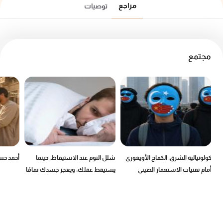
مراجع
توصيات
مجتمع
كولونيالية الشرق: الكفاح الأويغوري
شلل النوم عند الاستيقاظ: حينما
أحمد حسن
أمام تقنيات الاستعمار الصيني
يستيقظ عقلك، ويعجز جسدك تمامًا