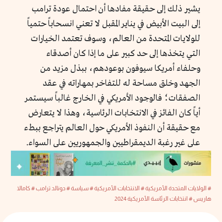
يشير ذلك إلى حقيقة مفادها أن احتمال عودة ترامب
إلى البيت الأبيض في يناير المقبل لا تعني انسحاباً حتمياً
للولايات المتحدة من العالم، وسوف تعتمد الخيارات
التي يتخذها إلى حد كبير على ما إذا كان أصدقاء
وحلفاء أمريكا سيوفون بوعودهم، ببذل مزيد من
الجهد وخلق مساحة له للتفاخر بمهاراته في عقد
الصفقات؛ فالوجود الأمريكي في الخارج غالباً سيستمر
أياً كان الفائز في الانتخابات الرئاسية، وهذا لا يتعارض
مع حقيقة أن النفوذ الأمريكي حول العالم يتراجع ببطء
على غير رغبة الديمقراطيين والجمهوريين على السواء.
# الولايات المتحدة الأمريكية
# الانتخابات الأمريكية
# سياسة
# دونالد ترامب
# كامالا
هاريس
# انتخابات الرئاسة الأمريكية 2024