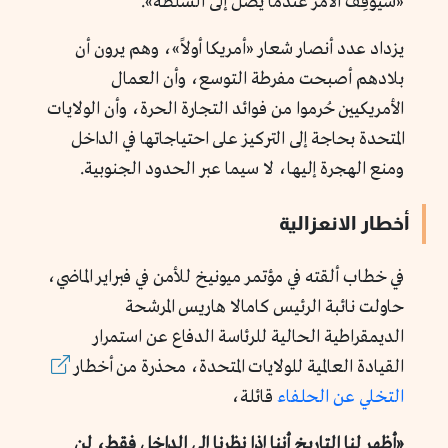
«سيُوقِف الأمر عندما يصل إلى السلطة».
يزداد عدد أنصار شعار «أمريكا أولاً»، وهم يرون أن
بلادهم أصبحت مفرطة التوسع، وأن العمال
الأمريكيين حُرموا من فوائد التجارة الحرة، وأن الولايات
المتحدة بحاجة إلى التركيز على احتياجاتها في الداخل
ومنع الهجرة إليها، لا سيما عبر الحدود الجنوبية.
أخطار الانعزالية
في خطاب ألقته في مؤتمر ميونيخ للأمن في فبراير الماضي،
حاولت نائبة الرئيس كامالا هاريس المرشحة
الديمقراطية الحالية للرئاسة الدفاع عن استمرار
القيادة العالمية للولايات المتحدة، محذرة من أخطار
التخلي عن الحلفاء
قائلة،
«أظهر لنا التاريخ أ
ننا
إذا نظرنا إلى الداخل فقط، لن