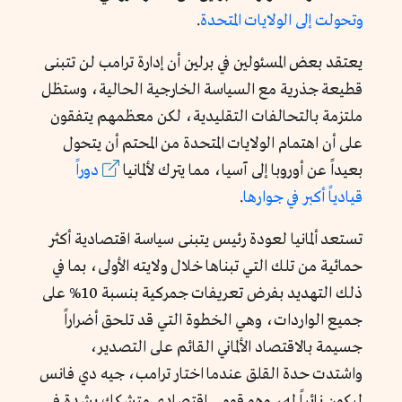
وتحولت إلى الولايات المتحدة
.
يعتقد بعض المسئولين في برلين أن إدارة ترامب لن تتبنى
قطيعة جذرية مع السياسة الخارجية الحالية، وستظل
ملتزمة بالتحالفات التقليدية، لكن معظمهم يتفقون
على أن اهتمام الولايات المتحدة من المحتم أن يتحول
بعيداً عن أوروبا إلى آسيا، مما يترك لألمانيا
دوراً
قيادياً أكبر في جوارها
.
تستعد ألمانيا لعودة رئيس يتبنى سياسة اقتصادية أكثر
حمائية من تلك التي تبناها خلال ولايته الأولى، بما في
ذلك التهديد بفرض تعريفات جمركية بنسبة 10% على
جميع الواردات، وهي الخطوة التي قد تلحق أضراراً
جسيمة بالاقتصاد الألماني القائم على التصدير،
واشتدت حدة القلق عندما اختار ترامب، جيه دي فانس
ليكون نائباً له، وهو قومي اقتصادي متشكك بشدة في