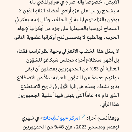
الأبيض، خصوصاً وأنه صرح في فبراير الماضي بأنه
سيشجع روسيا على غزو أراضي أعضاء الناتو الذين لا
يوفون بالتزاماتهم المالية في الحلف، وقال إنه سيفكر في
السماح لروسيا بالسيطرة على جزء من أوكرانيا لإنهاء
الحرب، وبالطبع لا يتحمس لمنح أوكرانيا عضوية الناتو.
لا يمثل هذا الخطاب الانعزالي وجهة نظر ترامب فقط،
بل أظهر استطلاع أجراه مجلس شيكاغو للشؤون
العالمية أن 53% من الجمهوريين يفضلون أن تبقى
دولتهم بعيدة عن الشؤون العالمية بدلاً من الاضطلاع
بدور نشط، وهذه هي المرة الأولى في تاريخ الاستطلاع
الذي دام 49 عاماً التي يتبنى فيها أغلبية الجمهوريين
هذا الرأي.
ووفقاً لمسح أجراه
مركز «بيو للأبحاث
» في شهري
نوفمبر وديسمبر 2023، فإن 48% من الجمهوريين