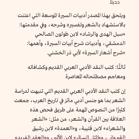
حديثًا.
ويلحق بهذا المصدر أدبيات السيرة الموسعة التي اعتنت
بالاستشهاد بالشعر وتفسيره وشرحه، وفي مقدمتها:
«سبل الهدى والرشاد» لابن طولون الصالحي
الدمشقي، وأدبيات شرح أبيات السيرة، وأهمها:
«شرح أشعار السيرة» لأبي ذر الخشني.
ثالثًا: كتب النقد الأدبي العربي القديم وكشافاته
ومعاجم مصطلحاته المعاصرة
إن كتب النقد الأدبي العربي القديم التي تنبهت لدراسة
الشعر بما هو جنس أدبي مائز في تاريخ العرب، جمعت
كثيرًا من النصوص المهمة على طريق فحص هذه
العلاقة بين القرآن والشعر، من مثل: «الشعر
والشعراء» لابن قتيبة، و«العمدة» لابن رشيق
القيرواني، و«المثل السائر» لابن الأثير، و«العقد الفريد»