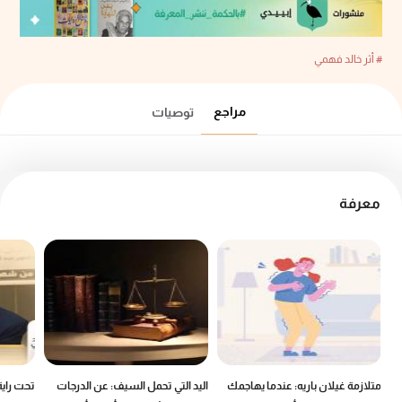
# أثر خالد فهمي
مراجع
توصيات
معرفة
ين
متلازمة غيلان باريه: عندما يهاجمك
اليد التي تحمل السيف: عن الدرجات
تحت راية