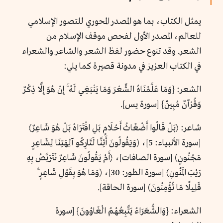
يمثل الكتاب، بما هو المصدر المحوري للتصور الإسلامي
للعالم، المصدر الأول لفحص موقف الإسلام من
الشعر. وقد تنوع حضور لفظ الشعر والشاعر والشعراء
في الكتاب العزيز في مدونة قصيرة كما يلي:
الشعر: {وَمَا عَلَّمْنَاهُ الشِّعْرَ وَمَا يَنْبَغِي لَهُ ۚ إِنْ هُوَ إِلَّا ذِكْرٌ
وَقُرْآنٌ مُبِينٌ} [سورة يس].
شاعر: ﴿بَلْ قَالُوا أَضْغَاثُ أَحْلَامٍ بَلِ افْتَرَاهُ بَلْ هُوَ شَاعِرٌ﴾
[سورة الأنبياء: 5]، (وَيَقُولُونَ أَئِنَّا لَتَارِكُو آلِهَتِنَا لِشَاعِرٍ
مَجْنُونٍ) [سورة الصافات]، ﴿أَمْ يَقُولُونَ شَاعِرٌ نَتَرَبَّصُ بِهِ
رَيْبَ الْمَنُونِ﴾ [سورة الطور: 30]، (وَمَا هُوَ بِقَوْلِ شَاعِرٍ ۚ
قَلِيلًا مَا تُؤْمِنُونَ) [سورة الحاقة].
الشعراء: {وَالشُّعَرَاءُ يَتَّبِعُهُمُ الْغَاوُونَ} [سورة