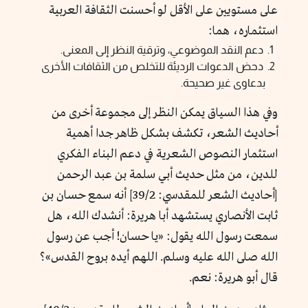
على مستويين على الأقل لو أحسنت الثقافة العربية
استثماره، هما:
دعم النقد الموضوعي، وترقية النظر إلى المعنى.
دحض الدعوات الرديئة للتخلص من الثقافات الأخرى
بدعاوى غير صحيحة.
وفي هذا السياق يمكن النظر إلى مجموعة أخرى من
أحاديث الشعر، تكشف بشكل ظاهر جدا أهمية
استثمار النصوص الشعرية في دعم البناء الفكري
للدين، من مثل حديث أبي سلمة بن عبد الرحمن
[أحاديث الشعر للمقدسي: 39/2] أنه سمع حسان بن
ثابت الأنصاري يستشهد أبا هريرة: أنشدك الله، هل
سمعت رسول الله يقول: «يا حسان! أجب عن رسول
الله صلى الله عليه وسلم. اللهم أيده بروح القدس»؟
قال أبو هريرة: نعم.