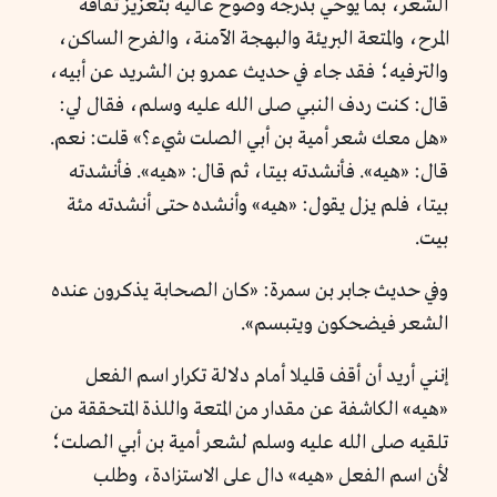
الشعر، بما يوحي بدرجة وضوح عالية بتعزيز ثقافة
المرح، والمتعة البريئة والبهجة الآمنة، والفرح الساكن،
والترفيه؛ فقد جاء في حديث عمرو بن الشريد عن أبيه،
قال: كنت ردف النبي صلى الله عليه وسلم، فقال لي:
«هل معك شعر أمية بن أبي الصلت شيء؟» قلت: نعم.
قال: «هيه». فأنشدته بيتا، ثم قال: «هيه». فأنشدته
بيتا، فلم يزل يقول: «هيه» وأنشده حتى أنشدته مئة
بيت.
وفي حديث جابر بن سمرة: «كان الصحابة يذكرون عنده
الشعر فيضحكون ويتبسم».
إنني أريد أن أقف قليلا أمام دلالة تكرار اسم الفعل
«هيه» الكاشفة عن مقدار من المتعة واللذة المتحققة من
تلقيه صلى الله عليه وسلم لشعر أمية بن أبي الصلت؛
لأن اسم الفعل «هيه» دال على الاستزادة، وطلب