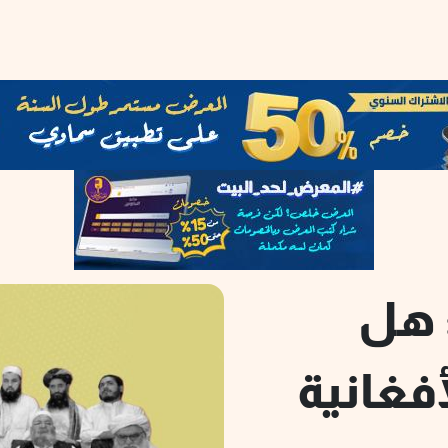
 هل
فغانية