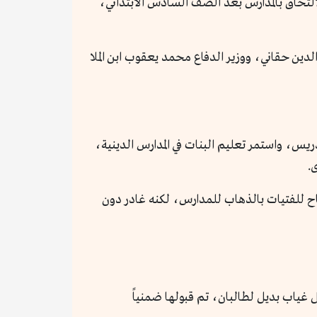
كة، فبعد وصولها للحكم في أغسطس 2021 منعت الفتيات من الالتحاق بالمدارس بعد الصف السادس الابتدائي،
الدين حقاني، ووزير الدفاع محمد يعقوب ابن الملا
ريس، واستمر تعليم البنات في المدارس الدينية،
.
ولة، بهدف محاولة إقناع الحركة بالسماح للفتيات بالذهاب للمدارس، لكنه غادر دون
 غياب بديل لطالبان، تم قبولها ضمنياً