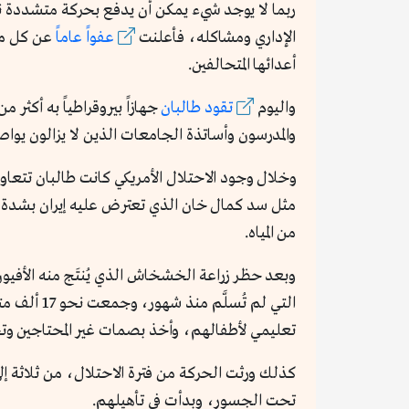
ربما لا يوجد شيء يمكن أن يدفع بحركة متشددة نح
الإداري ومشاكله، فأعلنت
عفواً عاما
أعدائها المتحالفين.
واليوم
تقود طالبان
والمدرسون وأساتذة الجامعات الذين لا يزالون يواصل
وخلال وجود الاحتلال الأمريكي كانت طالبان تتعاو
من المياه.
وبعد حظر زراعة الخشخاش الذي يُنتَج منه الأفي
التي لم تُسلَّم منذ شهور، وجمعت نحو 17 ألف متسول من مدينة كابول وحدها، وتم
تعليمي لأطفالهم، وأخذ بصمات غير المحتاجين و
كذلك ورثت الحركة من فترة الاحتلال، من ثلاثة
تحت الجسور، وبدأت في تأهيلهم.