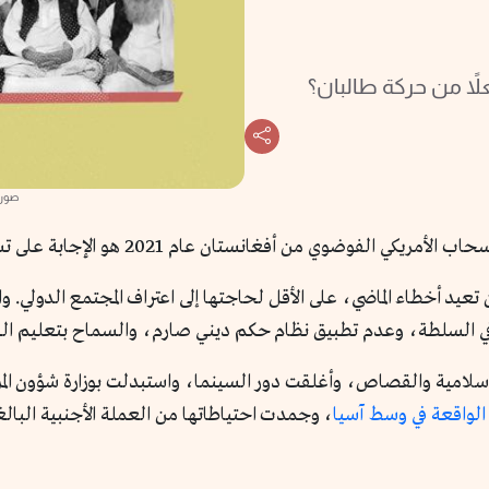
لاً من حركة طالبان؟
صورة
 أفغانستان عام 2021 هو الإجابة على تساؤل: كيف ستتصرف طالبان؟
عيد أخطاء الماضي، على الأقل لحاجتها إلى اعتراف المجتمع الدولي. و
في السلطة، وعدم تطبيق نظام حكم ديني صارم، والسماح بتعليم الف
سلامية والقصاص، وأغلقت دور السينما، واستبدلت بوزارة شؤون المرأة 
الواقعة في وسط آسيا
، وجمدت احتياطاتها من العملة الأجنبية البالغ