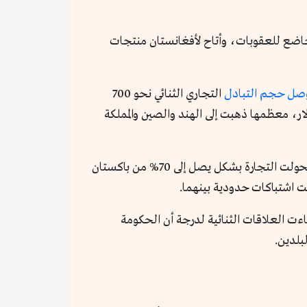
الخاضع للعقوبات، وأتاح لأفغانستان منتجات
صل حجم التبادل
التجاري الثنائي نحو 700
د، نصف مليار دولار، معظمها ذهبت إلى الهند والصين والمملكة
لكن طالبان الجديدة ولت ظهرها لباكستان، فبعد أن زادت الصادرات الأفغانية إليها بشكل حاد بعد وصولها للحكم، تحولت التجارة بشكل يصل إلى 70% من باكستان
ت اشتباكات حدودية بينهما.
ت العلاقات الثنائية لدرجة أن الحكومة
بلدين.