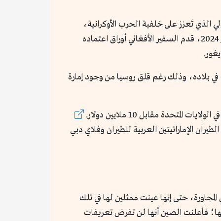
ي الذي تَعزز على خلفية الحرب الأوكرانية،
تقاربت موسكو وبكين وحلفاؤهما مع الحركة؛ فالصين كانت أول بلد يعيّن سفيراً في كابل العام الماضي (2023)، وفي يناير 2024، قدم السفير الأفغاني أوراق اعتماده
غور.
في بلاده، وذلك رغم قلق روسيا من وجود إمارة
متحدة مقابل 10 ملايين دولار.
طيران الإماراتيتين العربية للطيران وفلاي دبي
المجاورة، حتى إنها عينت ممثلين لها في تلك
لحها؛ فأعلنت الصين أنها لن تفرض تعريفات