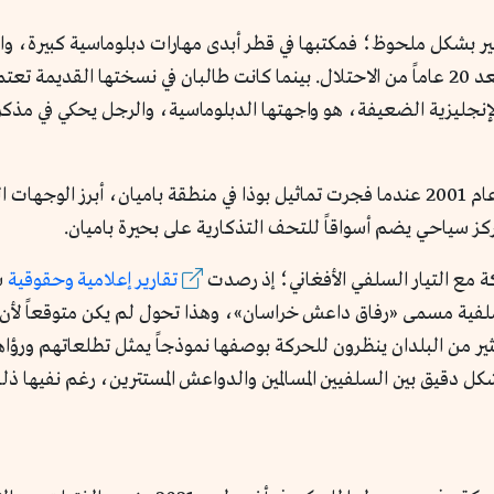
ير بشكل ملحوظ؛ فمكتبها في قطر أبدى مهارات دبلوماسية كبيرة، واس
بموجبه الحكم، وغادرت القوات الأجنبية بلادها بعد 20 عاماً من الاحتلال. بينما كانت طالبا
جليزية الضعيفة، هو واجهتها الدبلوماسية، والرجل يحكي في مذكراته
ظهر تغير سلوك الحركة أيضاً عند مقارنة موقفها عام 2001 عندما فجرت تماثيل بوذا في منطق
مركز سياحي يضم أسواقاً للتحف التذكارية على بحيرة باميان.
 مع التيار السلفي الأفغاني؛ إذ رصدت
تقارير إعلامية وحقوقية
ش
سلفية مسمى «رفاق داعش خراسان»، وهذا تحول لم يكن متوقعاً لأن
ثير من البلدان ينظرون للحركة بوصفها نموذجاً يمثل تطلعاتهم ورؤاه
 دقيق بين السلفيين المسالمين والدواعش المستترين، رغم نفيها ذلك