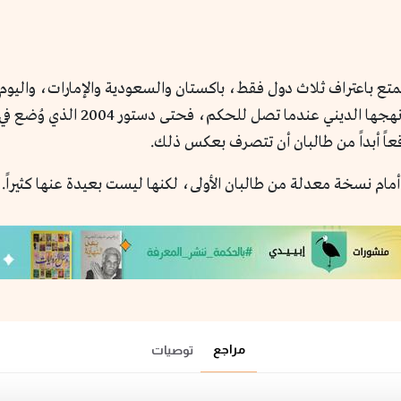
تتمتع باعتراف ثلاث دول فقط، باكستان والسعودية والإمارات، واليو
دما تصل للحكم، فحتى دستور 2004 الذي وُضع في وجود الاحتلال
قعاً أبداً من طالبان أن تتصرف بعكس ذلك.
م نسخة معدلة من طالبان الأولى، لكنها ليست بعيدة عنها كثيراً. وربم
مراجع
توصيات