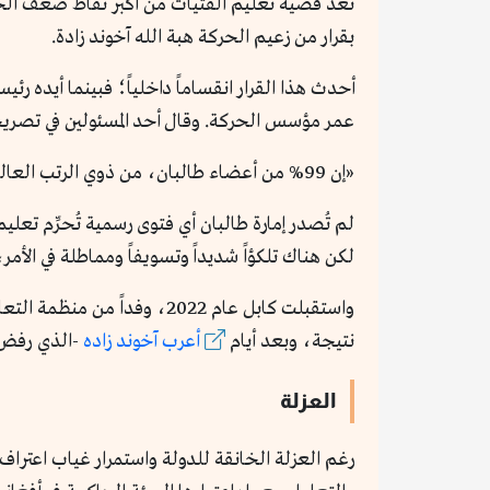
بقرار من زعيم الحركة هبة الله آخوند زادة.
أحدث هذا القرار انقساماً داخلياً؛ فبينما أيده ر
عمر مؤسس الحركة. وقال أحد المسئولين في تصريح
«إن 99% من أعضاء طالبان، من ذوي الرتب العالية والمتوسطة والمنخفضة، يؤيدون استئناف تعليم الفتيات».
لم تُصدر إمارة طالبان أي فتوى رسمية تُحرِّم تع
لكن هناك تلكؤاً شديداً وتسويفاً ومماطلة في الأم
نتيجة، وبعد أيام
أعرب آخوند زاده
-الذي رفض م
العزلة
رغم العزلة الخانقة للدولة واستمرار غياب اعتراف