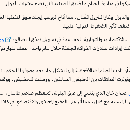
والديزل وغاز البترول المُسال، مما أتاح لروسيا إيجاد سوق لنفطها 
 ضعُف تأثير الضغوط الدولية عليها.
ات الاقتصادية والتجارية للمساعدة في تسهيل تدفق البضائع،
وو
دولار خلال الأشهر الأولى من عام 2023. وبلغت إيرادات صادرات الفواكه المجففة خلال عام واح
رة، وتوترت العلاقات بين الحليفين السابقين، ووصلت للحضيض، ووقع
عمران خان الذي ينتمي إلى عرق البلوش كمعظم عناصر طالبان، ساء
 الرئيسية مع كابل، مما أثر على الوضع المعيشي والاقتصادي في كلا ال