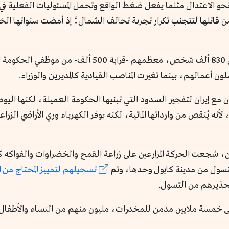
و الاعتدال مثلما يفعل ضغط الواقع وتحمل المسئوليات الفعلية في ا
جهازاً بيروقراطياً به أكثر من 830 ألف شخص، معظم
ون أعمالهم، بينما تغيرت المناصب القيادية كالمديرين والوزراء.
ن مع إيران لتفجير السدود التي تبنيها الحكومة العميلة، لكنها ال
ون، شجعت الحركة المزارعين على زراعة القمح والخضراوات والفواكه
تسجيلهم لتمييز المحتاج من ا
تحذيرهم من التسول.
 إلى خمسة ملايين مدمن للمخدرات، مليون منهم من النساء والأط