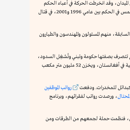
لميدان، وقد انخرطت الحركة في أعباء الحكم
ً عن كل من قاتلها لتتجنب تكرار تجربة تحالف الشمال؛ إذ أمضت سنواتها الخمس في الحكم بين عامي 1996 و2001، في قتال
هم -قرابة 500 ألف- من موظفي الحكومة السابقة، منهم المسئولون والمهندسون والطيارون
يوم تتصرف بصفتها حكومة وتبني وتُشغِل السدود،
مثل سد كمال خان الذي تعترض عليه إيران بشدة، لأنه يُنقص من وارداتها المائية، لكنه يوفر الكهرباء وري الأراضي الزراعية في أفغانستان، ويخزن 52 مليون متر مكعب
 كبدائل للمخدرات. ودفعت
رواتب الموظفين
لمحتال
، ورصدت رواتب لفقرائهم، وبرنامج
فال، فنظمت حملة لجمعهم من الطرقات ومن