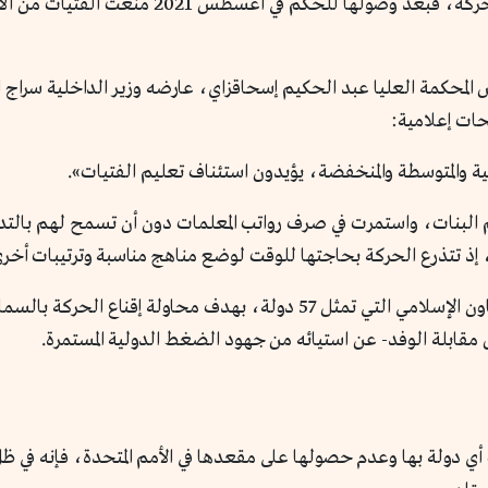
تعد قضية تعليم الفتيات من أكبر نقاط ضعف الحر
ئيس المحكمة العليا عبد الحكيم إسحاقزاي، عارضه وزير الداخلية سراج 
ات إعلامية:
ليم البنات، واستمرت في صرف رواتب المعلمات دون أن تسمح لهم بالتد
ر، إذ تتذرع الحركة بحاجتها للوقت لوضع مناهج مناسبة وترتيبات أخرى
واستقبلت كابل عام 2022، وفداً من منظمة التعاون الإسلامي التي تمثل 57 د
قابلة الوفد- عن استيائه من جهود الضغط الدولية المستمرة.
 أي دولة بها وعدم حصولها على مقعدها في الأمم المتحدة، فإنه في ظل