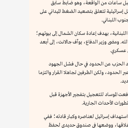
قبل ساعات من الواقعة، وهو ضابط سابق
 إسرائيلية تتعلق بتصعيد الضغط الميداني على
وب اللبناني.
لبنانية، بهدف إعادة سكان الشمال إلى بيوتهم؛
له. ومضى وزير الدفاع، يوآف جالانت، إلى أبعد
 عسكري.
اد الحزب عن الحدود في حال فشل الجهود
سرائيل وحزب الله شن أي هجمات عبر الحدود، ولكن الطرفين تجاهلا القرار والتزما
يد.
ت الموساد للتعجيل بتفجير الأجهزة قبل
طورات الأحداث الجارية.
 استهداف إسرائيل لعناصره وكبار قادته؛ ففي
 وإغلاقها، ووضعها في صندوق حديدي لحفظ