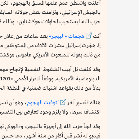
أعلنت واشنطن عدم علمها المسبق بالهجوم، لكن 
بالجيش الإسرائيلي، وتزامنت بعض جولاته السابقة
حزب الله ليستجيب لمحاولات هوكشتاين، وذلك لإب
أتت
هجمات «البيجر»
بعد ساعات من إعلان حكو
إذ هجّرت إسرائيل عشرات الآلاف من المستوطنين من
من ذلك بقوله للمبعوث الأمريكي عاموس هوكشتا
وقد كثفت تل أبيب الضغوط النفسية لإنجاح مهمة
بدلاً من ذلك بقواعد اشتباك ضمنية في المنطقة ال
هناك تفسير آخر
لتوقيت الهجوم
، وهو أن تسر
اكتشاف سرها، ولا يلزم وجود تعارض بين التفسيري
وقد لجأ حزب الله إلى أجهزة «البيجر» و«الووكي ت
فيديو له نُشر قبل أكثر من ستة أشهر، دعا حسن 