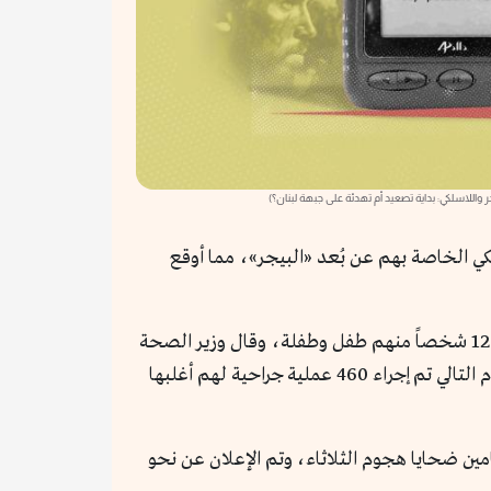
ر واللاسلكي: بداية تصعيد أم تهدئة على جبهة لبنان؟)
ستهداف عناصره بتفجير أجهزة اللاسلكي الخاصة بهم عن بُعد «البيجر»، مما أوقع
إصابة 2800 منهم 300 حالة حرجة، نُقل بعضهم إلى إيران وسوريا، وقتلت التفجيرات 12 شخصاً منهم طفل وطفلة، وقال وزير الصحة
اللبناني إن 100 مستشفى واجهت وضعاً حرجاً بسبب استقبال أعداد كبيرة من المصابين في وقت واحد، وحتى صباح اليوم التالي تم إجراء 460 عملية جراحية لهم أغلبها
ل تشييع جثامين ضحايا هجوم الثلاثاء، وتم الإعلان عن نحو