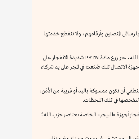
 رسائل المتصلين وأرقامهم، ولا تنقطع خدمتها
نشرته وسائل الإعلام مفاده أن الموساد الإسرائيلي فخّخ أجهزة «البيجر» قبل وصولها لأيدي عناصر حزب الله، عبر زرع مادة PETN شديدة الانفجار على
 أجهزة الاتصال تلك صُنعت في المجر على يد شركاء
منطقي أن تكون ممسوكة باليد أو قريبة من الأذن،
ا لتفحصها في تلك اللحظات.
الإنسان إصابة 14 شخصاً في دمشق ومحيطها في انفجار أجهزة «البيجر» الخاصة بعناصر حزب الله؛
لسفير إلى مستشفى في بيروت وعيناه مضمدتان