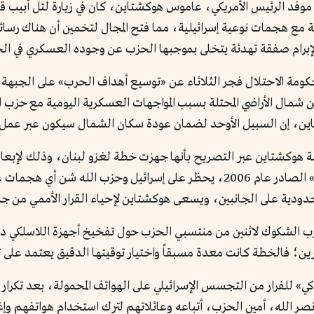
موفد الرئيس الأمريكي، عاموس هوكشتاين، كان في زيارة لتل أبيب 
 مع هجمات نوعية إسرائيلية، مما فتح المجال لتخمين أن هناك رسائل
رام صفقة تهدئة يتخلى بموجبها الحزب عن وجوده العسكري في الجن
مة الاحتلال فجر الثلاثاء عن «توسيع أهداف الحرب» على الجبهة ال
 شمال الأراضي المحتلة بسبب المواجهات العسكرية اليومية مع حزب ال
ين، إن السبيل الأوحد لضمان عودة سكان الشمال سيكون عبر عمل
 هوكشتاين عبر التصريح بأنها جهزت خطة لغزو لبنان، وذلك لإبع
الدبلوماسية الأمريكية. ووفقاً للقرار الأممي «1701» الصادر عام 2006، يحظر على إ
حدودية على الجانبين، ويسعى هوكشتاين لإحياء القرار الأممي من جد
ب الشكوك لاثنين من منتسبي الحزب حول تفخيخ أجهزة اللاسلكي دفع
ن؛ فالخطة كانت معدة مسبقاً واختيار توقيتها الدقيق يعتمد على ت
وكي» للفرار من التجسس الإسرائيلي على الهواتف المحمولة، بعد تكرار
نصر الله، أمين الحزب، أتباعه وعائلاتهم لترك استخدام هواتفهم