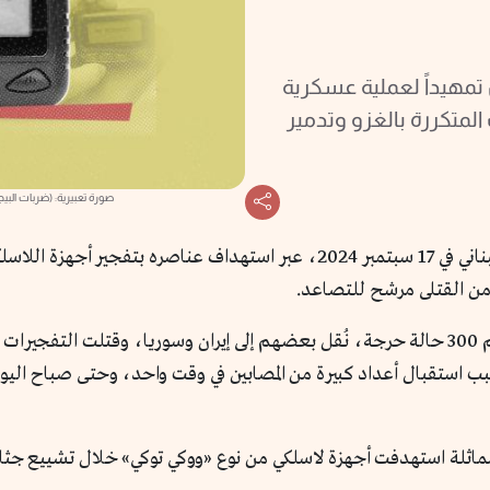
مهيداً لعملية عسكرية
المتكررة بالغزو وتدمير
صورة تعبيرية: (ضربات البيج
ضربة غير مسبوقة وجهتها تل أبيب لحزب الله اللبناني في 17 سبتمبر 2024، عبر ا
من القتلى مرشح للتصاعد.
ربعاء 18 سبتمبر 2024، هجمات مماثلة استهدفت أجهزة لاسلكي من نوع «ووكي توكي» خلا