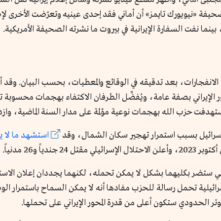
صحيفة «نيويورك تايمز» أن أماني فقد إحدى عينيه وتعرّضت الأخرى ل
بينما نفت السفارة الإيرانية في بيروت ما نشرته الصحيفة الأمريكية.
 الانفجارات، بعد تدقيقه في الوقائع والمعطيات، بحسب البيان. وقد 
ور الإيراني بصفة عامة، ويُفضِّل الطرفان الاكتفاء بهجمات محسوبة ت
هدفت حزب الله بهجمات نوعية مؤلمة على مدار السنة الماضية، وازدا
 إسرائيل بسبب استمرار تهجير سكان الشمال، وقد
استشهد ما لا يقل عن
اً و26 مدنياً.
تي ستضر بكليهما بشكل لا يمكن تحمله، لكنهما يجددان إعلان ال
رائيلية تحمل رسالة للحزب مفادها أنه لا يمكن السماح باستمرار الو
وتر الحدودي ستكون أعلى من قدرة المحور الإيراني على تحملها.