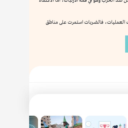
د الحزب وهو في قمة الارتباك، أمّا الاكتفاء
تلك العمليات، فالضربات استمرت على مناطق