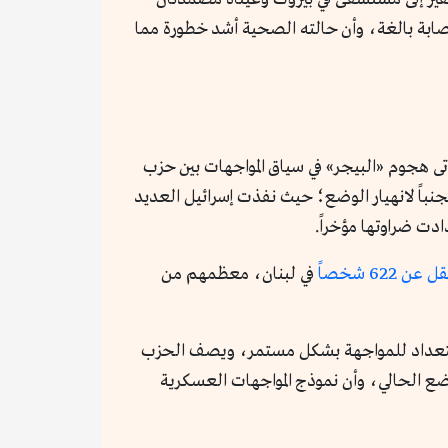
إصابة بالغة، وأن حالته الصحية أشد خطورة مما
أتى هجوم «البيجر» في سياق المواجهات بين حزب
جنباً لانهيار الوضع؛ حيث نفذت إسرائيل العديد
دت ضراوتها مؤخراً.
 622 شخصا
ً في لبنان، معظمهم من
استعداد للمواجهة بشكل مستمر، ويصف الحزب
ضع الحالي، وأن نموذج المواجهات العسكرية