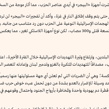
رت أجهزة «البيجر» في أيدي عناصر الحزب، مما أثار موجة من السخر
ار حتى يتم وقف إطلاق النار في غزة، وأكد أن تفجيرات «البيجر» لن ترد
هجمات الإسرائيلية النوعية على الحزب دون رد متناسب من جانبه. وإمعا
لدين، وارتفاع وتيرة التهديدات الإسرائيلية خلال الفترة الأخيرة، 
مصداقاً للتهديدات المتكررة بالغزو وتدمير لبنان وإعادته للعصر ا
كسة؛ وهي أن الضربات التي لم تعلن أي جهة مسئوليتها عنها رسمياً،
ا توجد وسيلة للإضرار بالعدو بشدة من دون تحمل عبء خوض حرب ضده
طرة دم يهودية واحدة والمخاطرة بأرواح الجنود واحتمال وقوعهم في ا