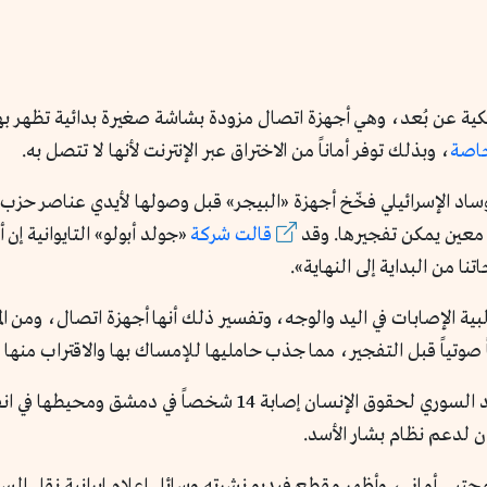
لكية عن بُعد، وهي أجهزة اتصال مزودة بشاشة صغيرة بدائية تظهر بها
خاصة
، وبذلك توفر أماناً من الاختراق عبر الإنترنت لأنها لا تتصل به.
د معين يمكن تفجيرها. وقد
قالت شركة
«جولد أبولو» التايوانية إن
 من البداية إلى النهاية».
ية الإصابات في اليد والوجه، وتفسير ذلك أنها أجهزة اتصال، ومن ال
ً صوتياً قبل التفجير، مما جذب حامليها للإمساك بها والاقتراب منه
لم تقتصر الاستهدافات على لبنان؛ فقد أكد المرصد السوري لحقوق 
 لدعم نظام بشار الأسد.
، مجتبى أماني، وأظهر مقطع فيديو نشرته وسائل إعلام إيرانية نقل ا