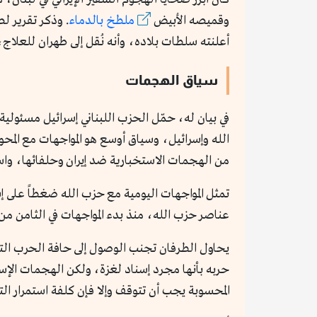
وقميصه الأبيض
ملطخ بالدماء
. وذكر تقرير ل
أعلنته سلطات بلاده، وأنه نُقل إلى طهران للعلاج، 
سياق الهجمات
في بيان له، حمّل الحزب اللبناني إسرائيل مسئولية
الله وإسرائيل، وسياق أوسع هو المواجهات مع المح
من الهجمات الاستخبارية ضد إيران وحلفائها، واست
تمثل المواجهات اليومية مع حزب الله ضغطاً على
عناصر حزب الله، منذ بدء المواجهات في الثامن من أكتوبر 2023، وأعلن الاحتلال الإسرائيلي مقتل 24 جندي
يحاول الطرفان تجنب الوصول إلى حافة الحرب ال
حربه بأنها مجرد إسناد لغزة، ولكن الهجمات الإس
المحسوبة يجب أن تتوقف وإلا فإن كلفة استمرار الت