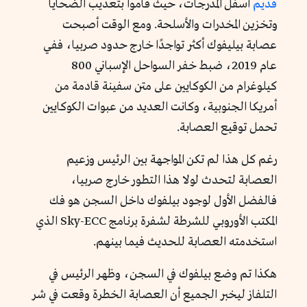
قديم
أسفل المدرجات، حيث قاموا بتعذيب الضحايا
وتخزين المخدرات والأسلحة. ومع الوقت أصبحت
عصابة بيليفوك أكثر تواجدًا خارج حدود صربيا، ففي
عام 2019، ضبط خفر السواحل الإسباني 800
كيلوغرام من الكوكايين على متن سفينة قادمة من
أمريكا الجنوبية، وكانت العديد من عبوات الكوكايين
تحمل توقيع العصابة.
رغم كل هذا لم تكن المواجهة بين الرئيس وزعيم
العصابة لتحدث لولا هذا التطور خارج صربيا،
فالفضل الأول لوجود بيلفوك داخل السجن هو فك
المكتب الأوروبي للشرطة لشفرة برنامج Sky-ECC الذي
استخدمته العصابة للحديث فيما بينهم.
هكذا تم وضع بيلفوك في السجن، وظهر الرئيس في
التلفاز ليخبر الجميع أن العصابة الخطرة وقعت في شر