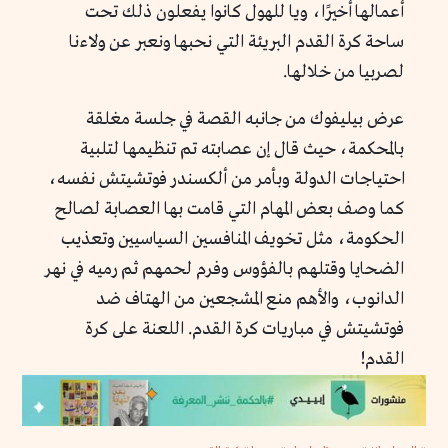
أعمالها أخيرًا، ويا للهول كانوا يفعلون ذلك تحت
ساحة كرة القدم البريئة التي نحبها ونعبر عن ولاءنا
لصربيا من خلالها.
عرض بيليفوك من جانبه القصة في جلسة مغلقة
بالمحكمة، حيث قال إن عصابته تم تنظيمها لتلبية
احتياجات الدولة وبأمر من ألكسندر فوتشيتش نفسه،
كما وصف بعض المهام التي قامت بها العصابة لصالح
الحكومة، مثل تخويف المنافسين السياسيين وتعذيب
الضحايا وقتلهم بالفؤوس وفرم لحمهم ثم رميه في نهر
الدانوب، والأهم منع المشجعين من الهتاف ضد
فوتشيتش في مباريات كرة القدم. اللعنة على كرة
القدم!