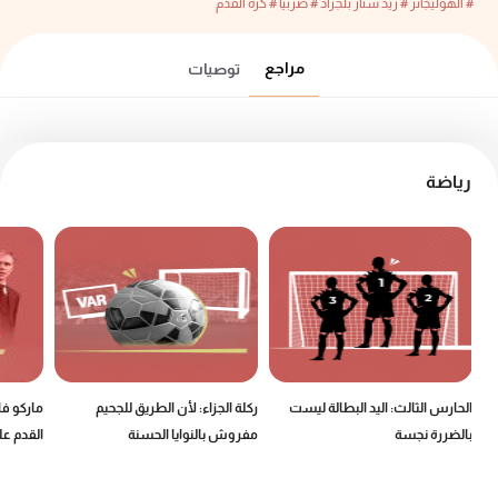
# الهوليجانز
# ريد ستار بلجراد
# صربيا
# كرة القدم
مراجع
توصيات
رياضة
الحارس الثالث: اليد البطالة ليست
ركلة الجزاء: لأن الطريق للجحيم
ماركو ف
بالضررة نجسة
مفروش بالنوايا الحسنة
القدم عل