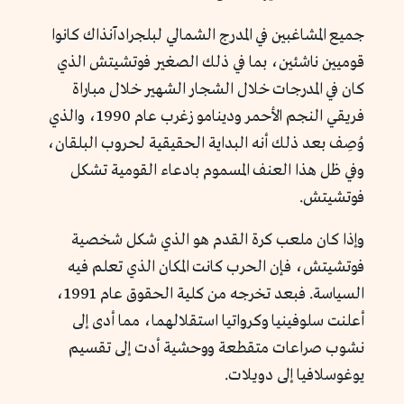
جميع المشاغبين في المدرج الشمالي لبلجرادآنذاك كانوا
قوميين ناشئين، بما في ذلك الصغير فوتشيتش الذي
كان في المدرجات خلال الشجار الشهير خلال مباراة
فريقي النجم الأحمر ودينامو زغرب عام 1990، والذي
وُصِف بعد ذلك أنه البداية الحقيقية لحروب البلقان،
وفي ظل هذا العنف المسموم بادعاء القومية تشكل
فوتشيتش.
وإذا كان ملعب كرة القدم هو الذي شكل شخصية
فوتشيتش، فإن الحرب كانت المكان الذي تعلم فيه
السياسة. فبعد تخرجه من كلية الحقوق عام 1991،
أعلنت سلوفينيا وكرواتيا استقلالهما، مما أدى إلى
نشوب صراعات متقطعة ووحشية أدت إلى تقسيم
يوغوسلافيا إلى دويلات.