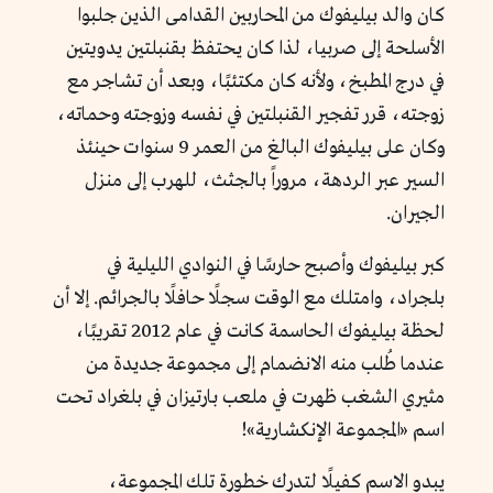
كان والد بيليفوك من المحاربين القدامى الذين جلبوا
الأسلحة إلى صربيا، لذا كان يحتفظ بقنبلتين يدويتين
في درج المطبخ، ولأنه كان مكتئبًا، وبعد أن تشاجر مع
زوجته، قرر تفجير القنبلتين في نفسه وزوجته وحماته،
وكان على بيليفوك البالغ من العمر 9 سنوات حينئذ
السير عبر الردهة، مروراً بالجثث، للهرب إلى منزل
الجيران.
كبر بيليفوك وأصبح حارسًا في النوادي الليلية في
بلجراد، وامتلك مع الوقت سجلًا حافلًا بالجرائم. إلا أن
لحظة بيليفوك الحاسمة كانت في عام 2012 تقريبًا،
عندما طُلب منه الانضمام إلى مجموعة جديدة من
مثيري الشغب ظهرت في ملعب بارتيزان في بلغراد تحت
اسم «المجموعة الإنكشارية»!
يبدو الاسم كفيلًا لتدرك خطورة تلك المجموعة،