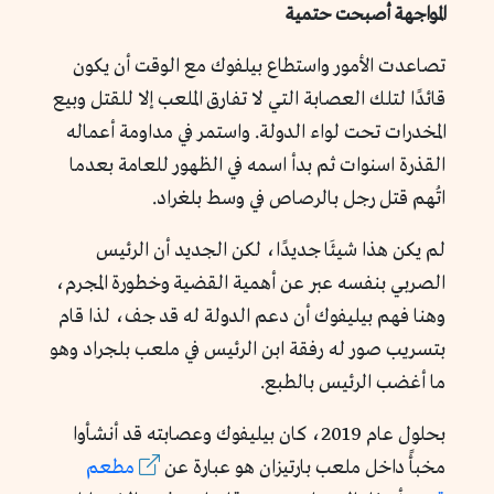
المواجهة أصبحت حتمية
تصاعدت الأمور واستطاع بيلفوك مع الوقت أن يكون
قائدًا لتلك العصابة التي لا تفارق الملعب إلا للقتل وبيع
المخدرات تحت لواء الدولة. واستمر في مداومة أعماله
القذرة اسنوات ثم بدأ اسمه في الظهور للعامة بعدما
اتُهم قتل رجل بالرصاص في وسط بلغراد.
لم يكن هذا شيئَا جديدًا، لكن الجديد أن الرئيس
الصربي بنفسه عبر عن أهمية القضية وخطورة المجرم،
وهنا فهم بيليفوك أن دعم الدولة له قد جف، لذا قام
بتسريب صور له رفقة ابن الرئيس في ملعب بلجراد وهو
ما أغضب الرئيس بالطبع.
بحلول عام 2019، كان بيليفوك وعصابته قد أنشأوا
مخبأً داخل ملعب بارتيزان هو عبارة عن
مطعم