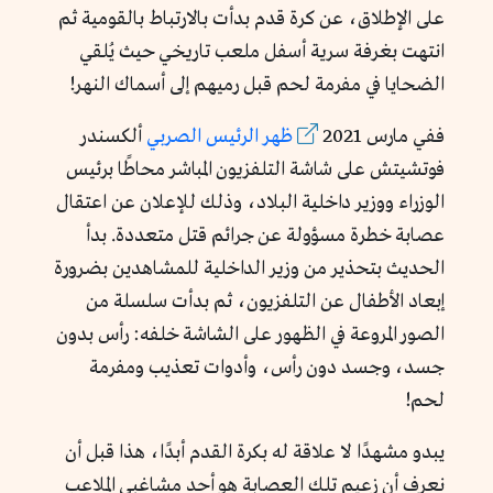
على الإطلاق، عن كرة قدم بدأت بالارتباط بالقومية ثم
انتهت بغرفة سرية أسفل ملعب تاريخي حيث يُلقي
الضحايا في مفرمة لحم قبل رميهم إلى أسماك النهر!
ففي مارس 2021
ظهر الرئيس الصربي
ألكسندر
فوتشيتش على شاشة التلفزيون المباشر محاطًا برئيس
الوزراء ووزير داخلية البلاد، وذلك للإعلان عن اعتقال
عصابة خطرة مسؤولة عن جرائم قتل متعددة. بدأ
الحديث بتحذير من وزير الداخلية للمشاهدين بضرورة
إبعاد الأطفال عن التلفزيون، ثم بدأت سلسلة من
الصور المروعة في الظهور على الشاشة خلفه: رأس بدون
جسد، وجسد دون رأس، وأدوات تعذيب ومفرمة
لحم!
يبدو مشهدًا لا علاقة له بكرة القدم أبدًا، هذا قبل أن
نعرف أن زعيم تلك العصابة هو أحد مشاغبي الملاعب