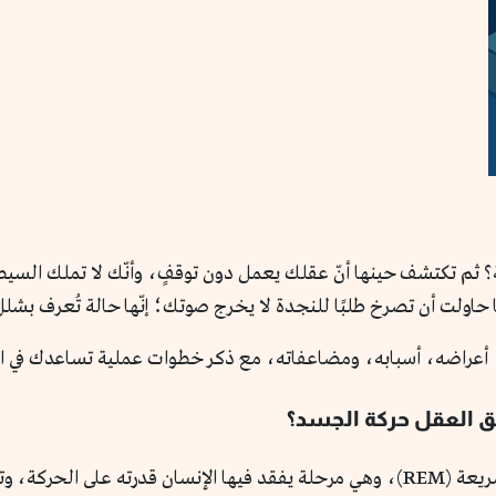
ثم تكتشف حينها أنّ عقلك يعمل دون توقفٍ، وأنّك لا تملك السيطرة
ولت أن تصرخ طلبًا للنجدة لا يخرج صوتك؛ إنّها حالة تُعرف بشلل 
اظ، أعراضه، أسبابه، ومضاعفاته، مع ذكر خطوات عملية تساعدك في ا
ق العقل حركة الجسد؟
يدخل الإنسان الطبيعي في مرحلة حركة العين السريعة (REM)، وهي مرحلة يفقد فيها الإ