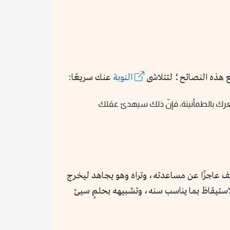
ع هذه النصائح؛ لتتلاشى
النوبة
عنك سريعًا:
شعرك بالطمأنينة، فإنّ ذلك سيهدئ عقلك
تقف عاجزًا عن مساعدته، وتراه وهو يجاهد ليخرج
استيقاظ بما يناسب سنه، وتشبيهه بحلمٍ سيئ