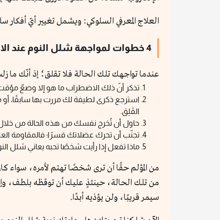
العلاج المعرفي السلوكي: ويشمل تغيير أيّ أفكار س
4 خطوات لمواجهة شلل النوم عند الاستيقاظ:
عندما تواجهك تلك الحالة فلا تقلق؛ إذ أنّك ما
تذكر أنّ ذلك الاضطراب ما هو إلا وضعٌ مؤقت
استرجع ذكرى لطيفة لك مررت بها سابقًا، أو
القَلِق.
حاول أن تُخرج نفسك من هذه الحالة من خلال
تجنّب أن تحرك عضلاتك قسرًا؛ فالمقاومة العن
ماذا تفعل إذا رأيت شخصًا تحبه يعاني شلل الن
من المؤلم حقًا أن ترى شخصًا تهتم لأمره، سواء ك
من تلك الحالة، حينئذٍ عليك أن توقظه بلطف، وإ
سيمر قريبًا، ولن يؤذيه أبدًا.