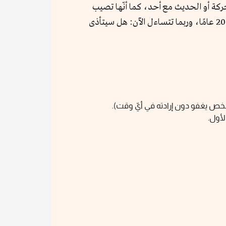
ركة أو الحديث مع أحد، كما أنّها تصيب
الشخص بعد السقوط في النوم أو بعد الاستيقاظ، وقد تستمر لمدة ثوانٍ أو دقائقَ معدودة، وتحدث غالبًا في سن 17 إلى 20 عامًا، وربما تتساءل الآن: هل سيتأذى
لشخص يغفو دون إرادته في أيّ وقت).
لأول.