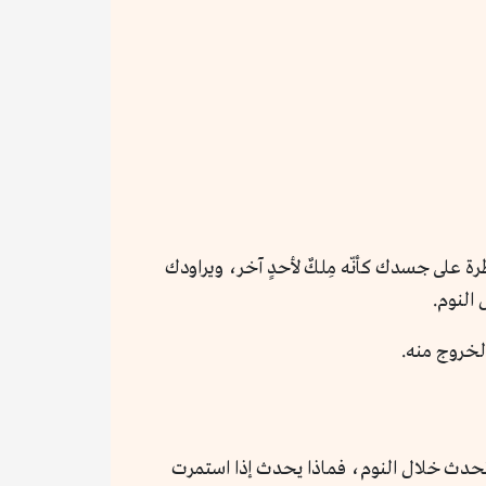
 على جسدك كأنّه مِلكٌ لأحدٍ آخر، ويراودك
النوم.
لخروج منه.
نسان قدرته على الحركة، وتحدث خلال النوم، فماذا يحدث إذا استمرت