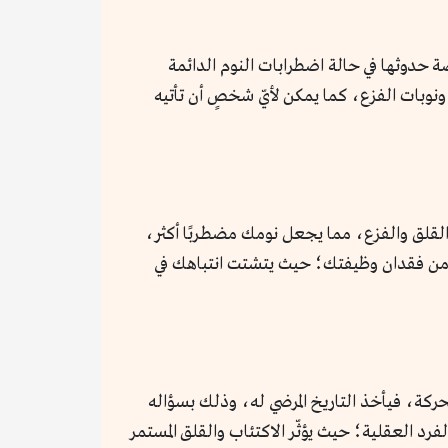
 حدوثها في حالة اضطرابات النوم الدائمة
ونوبات الفزع، كما يمكن لأيّ شخصٍ أن تأتيه
لقلق والفزع، مما يجعل نومك مضطربًا أكثر،
ى من فقدان وظيفتك؛ حيث يتشتت انتباهك في
كة، فيأخذ التاريخ المرضي له، وذلك بسؤاله
لفرد العقلية؛ حيث يؤثّر الاكتئاب والقلق المستمر