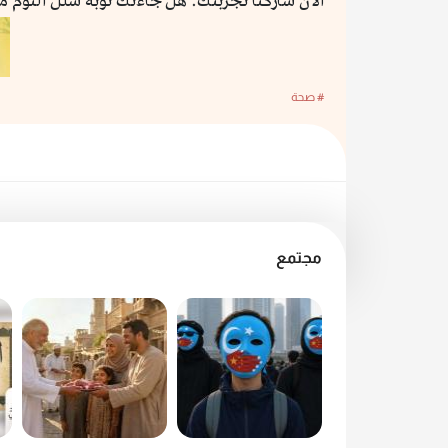
الآن شاركنا تجربتك: هل جاءتك نوبة شلل النوم م
# صحة
مجتمع