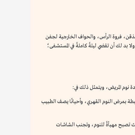
ع به الأقطاب الكهربية على: الذقن، فروة الرأس، والحواف الخارجية لجفن
 بد لك أن تقضي ليلةً كاملةً في المستشفى؛
 نوم المريض، ويتمثل ذلك في:
ها على تخفيف الأعراض المرتبطة بمرض النوم القهري، وأحيانًا يصف الطبيب
يث تصبح مهيأةً للنوم، وتجنب الشاشات