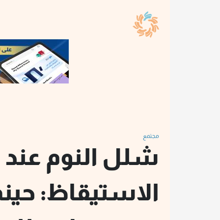
مجتمع
شلل النوم عند
الاستيقاظ: حينم