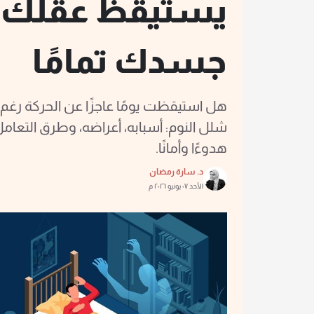
يستيقظ عقلك، 
جسدك تمامًا
هل استيقظت يومًا عاجزًا عن الحركة رغم أن
شلل النوم: أسبابه، أعراضه، وطرق التعام
هدوءًا وأمانًا.
د. سارة رمضان
الأحد ٠٧ يونيو ٢٠٢٦ م