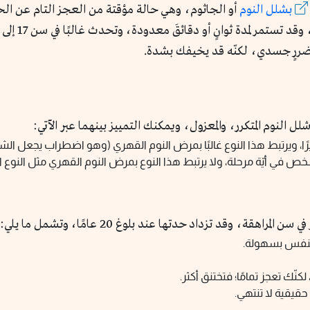
بشلل النوم
أو الجاثوم، وهي حالة مؤقتة من العجز التام عن الح
ضررٍ جسدي، لكنّه قد يخيفك بشدة.
ل النوم المتكرر، والمعزول، ويمكنك التمييز بينهما عبر الآتي:
يرًا، ويرتبط هذا النوع غالبًا بمرض النوم القهري (وهو اضطراب يجعل ا
ص في أيّة مرحلة، ولا يرتبط هذا النوع بمرض النوم القهري مثل النوع ا
مراهقة، وقد تزداد حدتها عند بلوغ 20 عامًا، وتشمل ما يلي:
تنفس بسهولة.
كنّك تعجز تمامًا؛ فتختنق أكثر.
قيقية لا تنتهي.