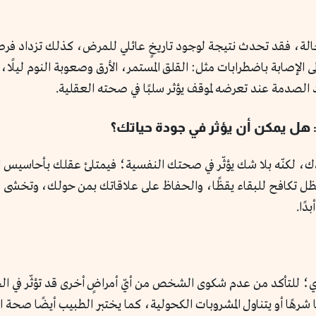
الة، فقد تحدث نتيجة لوجود تاريخٍ عائلي للمرض، كذلك تزداد فرصة
الإصابة باضطرابات مثل: القلق المستمر، الأرق وصعوبة النوم ليلًا، 
 الصدمة عند تعرضه لموقف يؤثر سلبًا في صحته العقلية.
هل يمكن أن يؤثر في جودة حياتك؟
، لكنّه بلا شك يؤثّر في صحتك النفسية؛ فيمتلئ عقلك بأحاسيس ا
وتظل تكافح للبقاء يقظًا، والحفاظ على علاقاتك بمن حولك، وتخش
ًا.
لتأكد من عدم شكوى الشخص من أيّ أمراضٍ أخرى قد تؤثّر في الحر
ًا شرهًا أو يتناول المشروبات الكحولية، كما يختبر الطبيب أيضًا صحة ا