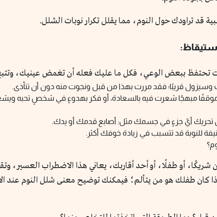
لبية قد تراودك حول النوم، مما يقلل تكرار نوبات الشلل.
 زلت تحتفظ ببعض الوعي، فكل ما عليك فعله أن تغمض عينيك، وتتب
 وسيزول قريبًا؛ فقد مررت بهذا من قبل ونجوت منه دون أن تتأذى.
 موقفًا مبهجًا شعرت فيه بالسعادة، أو فكر بهدوءٍ في شخصٍ تحبه وي
 تحريك أيّ جزءٍ في جسمك مثل: أصابع قدمك أو يدك.
يفة للنوبة قد تتسبب في زيادة خوفك أكثر.
وم؟
ان شريكًا، أو طفلًا، أو أحد أقاربك، يعاني هذا الاضطراب العسير، و
ذا كان طفلك هو من يتألم؛ فيمكنك توضيح معنى شلل النوم عند ال