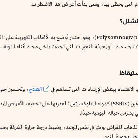
وم التي يحظى بها، ومتى بدأت أعراض هذا الاضطراب.
الشلل؟
يفحص الطبيب نومك من خلال: دراسة النوم (Polysomnography)، وهو اختبار تُوض
 جسمك، أو لمعرفة التغيرات التي تحدث داخل مخك أثناء النوبة، ولا
ستيقاظ
ب الاهتمام ببعض الإرشادات التي تساهم في
العلاج
، وتحسين جودة
إعطاء المريض أدوية، مثل: مثبطات إعادة السيروتونين (SSRIs) كدواء الفلوكسيتين؛ لقدرت
ي يمارس حياته اليومية جيدًا.
الذهاب للفراش يوميًا في نفس الموعد، وضبط درجة حرارة الغرفة بح
يُخل بجودة النوم.