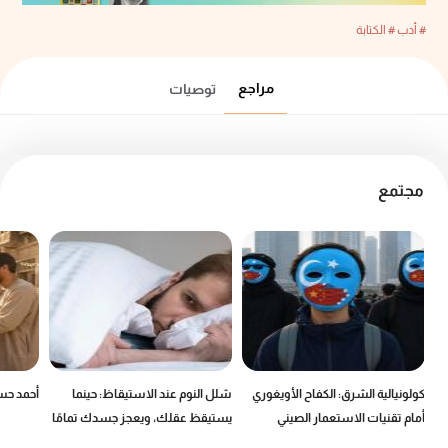
# أدب
# الكتابة
مراجع
توصيات
مجتمع
كولونيالية الشرق: الكفاح الأويغوري
شلل النوم عند الاستيقاظ: حينما
أحمد حسن
أمام تقنيات الاستعمار الصيني
يستيقظ عقلك، ويعجز جسدك تمامًا