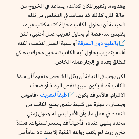
وهدوءه. وتغيير المكان كذلك، يساعد في الخروج من
حالة الملل. كذلك قد يساعد في التخلص من تلك
الحبسة أن يحاول الكاتب مجاراة كتابة كاتب غيره،
يقتبس منه قصة أو يحاول تعريب عمل أجنبي، لكن
بالطبع دون السرقة
أو نسبة العمل لنفسه، لكنه
أشبه بتدريب يحاول فيه الكاتب تسخين محرك يده كي
تنطلق بعده في إنجاز عمله الخاص.
لكن يجب في النهاية أن يظل الشخص متفهماً أن سدة
الكاتب قد لا يكون سببها نقص الرغبة أو ضعف
الالتزام. فالأمر قد يكون،
طبقاً لتعريف
«قاموس
ويبستر»، عبارة عن تثبيط نفسي يمنع الكاتب من
التقدم في عملٍ ما. وأن الأمر ليس له جدول زمني
محدد ينتهي عنده، فأحياناً قد يستمر لسنوات. فمثلاً
هنري روث لم يكتب روايته الثانية إلا بعد 60 عاماً من