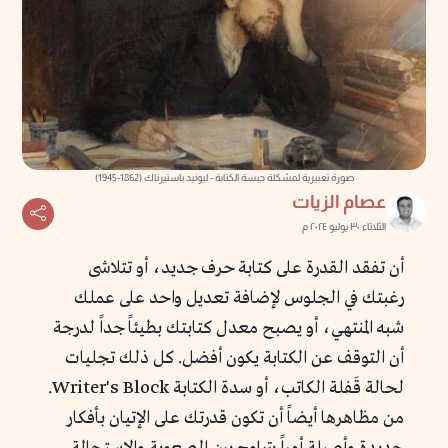
صورة تعبيرية لمشكلة حبسة الكتابة - ليونيد باستيرناك (1862-1945)
عصام الزيات
الثلاثاء ٣٠ يوليو ٢٠٢٤ م
أن تفقد القدرة على كتابة حرف جديد، أو تتلاشى
رغبتك في الجلوس لإضافة تعديل واحد على عملك
شبه المنتهي، أو يصبح معدل كتابتك بطيئاً جداً لدرجة
أن التوقف عن الكتابة يكون أفضل. كل ذلك تجليات
لحالة قَفلة الكاتب، أو سدة الكتابة Writer's Block.
من مظاهرها أيضاً أن تكون قدرتك على الإتيان بأفكار