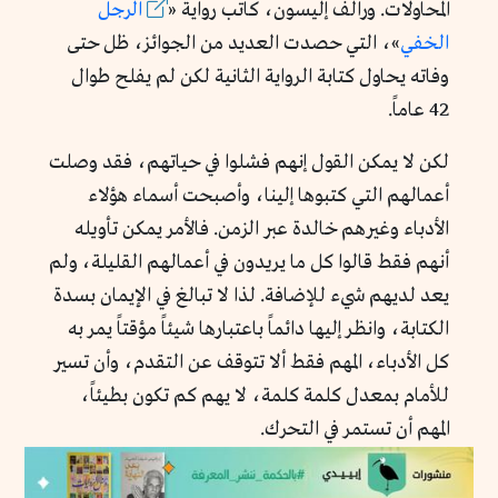
المحاولات. ورالف إليسون، كاتب رواية «
الرجل
الخفي
»، التي حصدت العديد من الجوائز، ظل حتى
وفاته يحاول كتابة الرواية الثانية لكن لم يفلح طوال
42 عاماً.
لكن لا يمكن القول إنهم فشلوا في حياتهم، فقد وصلت
أعمالهم التي كتبوها إلينا، وأصبحت أسماء هؤلاء
الأدباء وغيرهم خالدة عبر الزمن. فالأمر يمكن تأويله
أنهم فقط قالوا كل ما يريدون في أعمالهم القليلة، ولم
يعد لديهم شيء للإضافة. لذا لا تبالغ في الإيمان بسدة
الكتابة، وانظر إليها دائماً باعتبارها شيئاً مؤقتاً يمر به
كل الأدباء، المهم فقط ألا تتوقف عن التقدم، وأن تسير
للأمام بمعدل كلمة كلمة، لا يهم كم تكون بطيئاً،
المهم أن تستمر في التحرك.