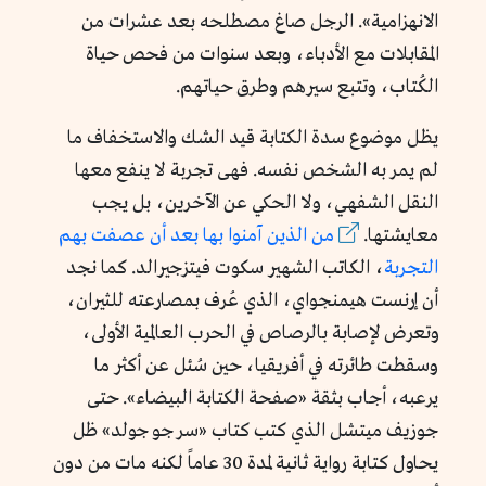
الانهزامية». الرجل صاغ مصطلحه بعد عشرات من
المقابلات مع الأدباء، وبعد سنوات من فحص حياة
الكُتاب، وتتبع سيرهم وطرق حياتهم.
يظل موضوع سدة الكتابة قيد الشك والاستخفاف ما
لم يمر به الشخص نفسه. فهى تجربة لا ينفع معها
النقل الشفهي، ولا الحكي عن الآخرين، بل يجب
معايشتها.
من الذين آمنوا بها بعد أن عصفت بهم
التجربة
، الكاتب الشهير سكوت فيتزجيرالد. كما نجد
أن إرنست هيمنجواي، الذي عُرف بمصارعته للثيران،
وتعرض لإصابة بالرصاص في الحرب العالمية الأولى،
وسقطت طائرته في أفريقيا، حين سُئل عن أكثر ما
يرعبه، أجاب بثقة «صفحة الكتابة البيضاء». حتى
جوزيف ميتشل الذي كتب كتاب «سر جو جولد» ظل
يحاول كتابة رواية ثانية لمدة 30 عاماً لكنه مات من دون