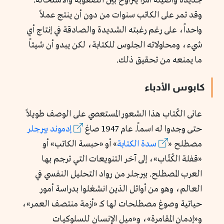
جديدة وأصيلة أمراً يتراوح بين الصعوبة والاستحالة.
وقد تمر على الكاتب سنوات من دون أن ينتج عملاً
واحداً، على رغم رغبته الشديدة والصادقة في إنتاج أي
شيء، ومحاولاته الجلوس للكتابة، لكن يبدو أن شيئاً
ما يمنعه من تحقيق ذلك.
كابوس الأدباء
عانى الكُتاب هذا الشعور المستعصي على الوصف طويلاً
حتى وجدوا له اسماً. عام 1947 صاغ
إدموند بيرجلر
مصطلح «
سدة الكتابة
» أو «حبسة الكاتب» أو
«قفلة الكُتّاب»، إلى آخر التنويعات التي ترجم بها
العرب المصطلح. بيرجلر من رواد التحليل النفسي في
العالم، وهو من أوائل الذين انشغلوا بدراسة أمور
حياتية وصوغ مصطلحات لها كـ «أزمة منتصف العمر»،
و«إدمان المقامرة»، و«ميل الإنسان للسلوكيات