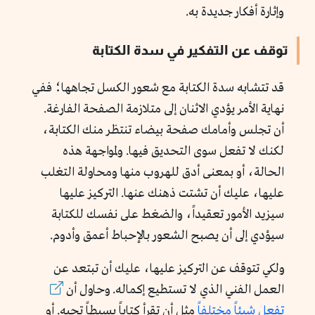
وإثارة أفكار جديدة به.
توقف عن التفكير في سدة الكتابة
قد تتشابه سدة الكتابة مع شعور الكسل تجاهها؛ ففي
نهاية الأمر يؤدي الاثنان إلى متلازمة الصفحة الفارغة.
أن تجلس وأمامك صفحة بيضاء تنتظر منك الكتابة،
لكنك لا تفعل سوى التحديق فيها. ولمواجهة هذه
الحالة، أو بمعنى أدق للهروب منها ومحاولة التغلب
عليها، عليك أن تشتت ذهنك عنها. التركيز عليها
سيزيد الأمور تعقيداً، والضغط على نفسك للكتابة
سيؤدي إلى أن يصبح الشعور بالإحباط أعمق وأدوم.
ولكي تتوقف عن التركيز عليها، عليك أن تبتعد عن
العمل الفني الذي لا تستطيع إكماله. وحاول أن
تفعل شيئاً مختلفا
ً مثل أن تقرأ كتاباً بسيطاً تحبه. أو