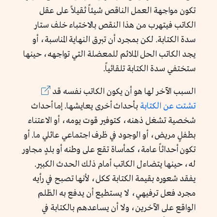
تكون مواجهة العمل الناقص شيئاً ثقيلاً على عقل
الكاتب فيتهرب من هذا النقص بالاختباء خلف ستار
سدة الكتابة. لكن بمجرد أن تبرق النهاية المناسبة، أو
يجد الكاتب الحل الملائم للمعضلة التي تواجهه، حينها
ستختفي سدة الكتابة تلقائياً.
السبب الآخر لها هو أن يكون الكاتب نفسه قد
تشتت عن الكتابة
بأحداث أخرى يعايشها. إما أحداث
شخصية تشغل ذهنه، كتوفير قوت يومه، أو الاعتناء
بطفلٍ مريض، أو الوجود في ظرف اجتماعي عائلي ما. أو
تكون أحداثاً عامة، كمأساة تقع على وطنه أو بلدٍ مجاور
له، حينها يتضاءل الكاتب أمام ذلك الحدث الكبير.
يفقد شعوره بقيمة الكتابة ككل، لأنها تصبح في رأيه
مجرد فعل ترفيهي، لا يستطيع أن يدفع به الظلم
الواقع على الآخرين، ولا أن يساعدهم بالكتابة في