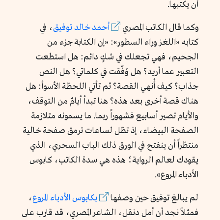
أن يكتبها.
وكما قال الكاتب المصري
أحمد خالد توفيق
، في
كتابه «اللغز وراء السطور»: «إن الكتابة جزء من
الجحيم، فهي تجعلك في شكٍ دائم: هل استطعت
التعبير عما أريد؟ هل وُفّقت في كلماتي؟ هل النص
جذاب؟ كيف أُنهي القصة؟ ثم تأتي اللحظة الأسوأ: هل
هناك قصة أخرى بعد هذه؟ هنا تبدأ أيامٌ من التوقف،
والأيام تصير أسابيع فشهوراً ربما. ما يسمونه متلازمة
الصفحة البيضاء، إذ تظل لساعات ترمق صفحة خالية
منتظراً أن ينفتح في الورق ذلك الباب السحري، الذي
يقودك لعالم الرواية؛ هذه هي سدة الكاتب، كابوس
الأدباء المروع».
لم يبالغ توفيق حين وصفها
بكابوس الأدباء المروع
،
فمثلاً نجد أن أمل دنقل، الشاعر المصري، قد قارب على