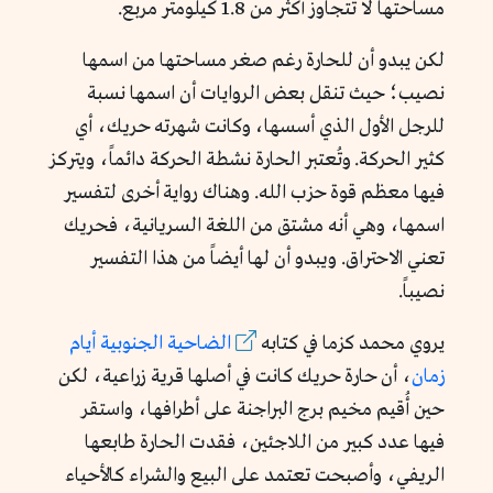
مساحتها لا تتجاوز أكثر من 1.8 كيلومتر مربع.
لكن يبدو أن للحارة رغم صغر مساحتها من اسمها
نصيب؛ حيث تنقل بعض الروايات أن اسمها نسبة
للرجل الأول الذي أسسها، وكانت شهرته حريك، أي
كثير الحركة. وتُعتبر الحارة نشطة الحركة دائماً، ويتركز
فيها معظم قوة حزب الله. وهناك رواية أخرى لتفسير
اسمها، وهي أنه مشتق من اللغة السريانية، فحريك
تعني الاحتراق. ويبدو أن لها أيضاً من هذا التفسير
نصيباً.
يروي محمد كزما في كتابه
الضاحية الجنوبية أيام
زمان
، أن حارة حريك كانت في أصلها قرية زراعية، لكن
حين أُقيم مخيم برج البراجنة على أطرافها، واستقر
فيها عدد كبير من اللاجئين، فقدت الحارة طابعها
الريفي، وأصبحت تعتمد على البيع والشراء كالأحياء