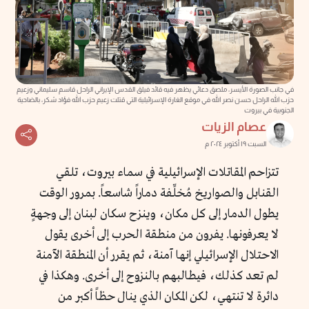
في جانب الصورة الأيسر، ملصق دعائي يظهر فيه قائد فيلق القدس الإيراني الراحل قاسم سليماني وزعيم
حزب الله الراحل حسن نصر الله في موقع الغارة الإسرائيلية التي قتلت زعيم حزب الله فؤاد شكر، بالضاحية
الجنوبية في بيروت
عصام الزيات
السبت ١٩ أكتوبر ٢٠٢٤ م
تتزاحم المقاتلات الإسرائيلية في سماء بيروت، تلقي
القنابل والصواريخ مُخلِّفة دماراً شاسعاً. بمرور الوقت
يطول الدمار إلى كل مكان، وينزح سكان لبنان إلى وجهةٍ
لا يعرفونها. يفرون من منطقة الحرب إلى أخرى يقول
الاحتلال الإسرائيلي إنها آمنة، ثم يقرر أن المنطقة الآمنة
لم تعد كذلك، فيطالبهم بالنزوح إلى أخرى. وهكذا في
دائرة لا تنتهي، لكن المكان الذي ينال حظاً أكبر من