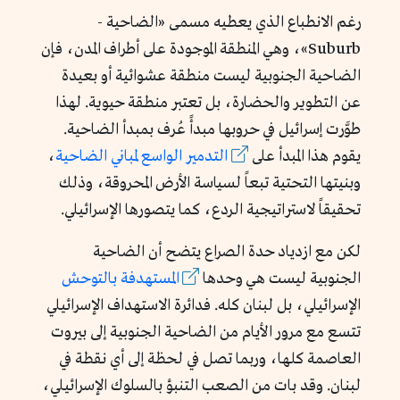
رغم الانطباع الذي يعطيه مسمى «الضاحية -
Suburb»، وهي المنطقة الموجودة على أطراف المدن، فإن
الضاحية الجنوبية ليست منطقة عشوائية أو بعيدة
عن التطوير والحضارة، بل تعتبر منطقة حيوية. لهذا
طوَّرت إسرائيل في حروبها مبدأً عُرف بمبدأ الضاحية.
يقوم هذا المبدأ على
التدمير الواسع لمباني الضاحية
،
وبنيتها التحتية تبعاً لسياسة الأرض المحروقة، وذلك
تحقيقاً لاستراتيجية الردع، كما يتصورها الإسرائيلي.
لكن مع ازدياد حدة الصراع يتضح أن الضاحية
الجنوبية ليست هي وحدها
المستهدفة بالتوحش
الإسرائيلي، بل لبنان كله. فدائرة الاستهداف الإسرائيلي
تتسع مع مرور الأيام من الضاحية الجنوبية إلى بيروت
العاصمة كلها، وربما تصل في لحظة إلى أي نقطة في
لبنان. وقد بات من الصعب التنبؤ بالسلوك الإسرائيلي،