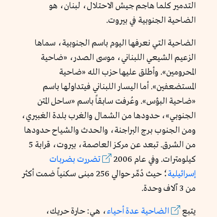
التدمير كلما هاجم جيش الاحتلال، لبنان، هو
الضاحية الجنوبية في بيروت.
الضاحية التي نعرفها اليوم باسم الجنوبية، سماها
الزعيم الشيعي اللبناني، موسى الصدر، «ضاحية
المحرومين». وأطلق عليها حزب الله «ضاحية
المستضعفين». أما اليسار اللبناني فيتداولها باسم
«ضاحية البؤس». وعُرفت سابقاً باسم «ساحل المتن
الجنوبي»، حدودها من الشمال والغرب بلدة الغبيري،
ومن الجنوب برج البراجنة، والحدث والشياح حدودها
من الشرق. تبعد عن مركز العاصمة، بيروت، قرابة 5
كيلومترات. وفي عام 2006
تضررت بضربات
إسرائيلية
؛ حيث دُمِّر حوالي 256 مبنى سكنياً ضمت أكثر
من 3 آلاف وحدة.
يتبع
الضاحية عدة أحياء
، هي: حارة حريك،