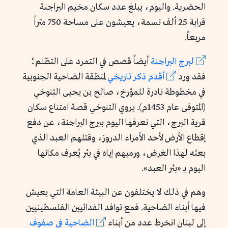
الحضرية. واليوم، يبلغ عدد سكان مخيم البراجنة
قرابة 25 ألف نسمة، يعيشون على مساحة 750 متراً
مربعاً.
لبرج البراجنة
أيضاً قصص في التمرد على التظلم؛
فقد ورد
أقدم ذكر تاريخي
لمنطقة الضاحية الجنوبية
في مخطوطة نادرة للمؤرخ، صالح بن يحيى التنوخي
(المتوفى عام 1453م). يروي التنوخي قصة امتناع سكان
قرية البرج، التي نعرفها اليوم ببرج البراجنة، عن دفع
إقطاع الأرض لأحد الأمراء الدروز، وقتلهم العبد الذي
بعثه لهذا الغرض، ورميهم إياه في بئر يُعرف مكانها
اليوم بـ «بئر العبد».
وهم في ذلك لا يختلفون عن البيئة العامة التي يعيش
فيها أبناء الضاحية. فمع توافد الفدائيين الفلسطينيين
إلى لبنان انخرط عدد من أبناء
الضاحية في صفوف