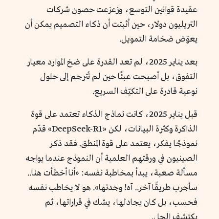
عقيدة قوانين التوسع، وزعزعت حصون شركات
التريليون دولار، حين أثبتت أن ذكاء التصميم يمكن أن
يعوّض ضخامة التمويل.
بعد يناير 2025، لم تعد القدرة على ضخ الموارد معيار
التفوق، بل أصبحت عبئًا حين لم تُترجم إلى حلول
نوعية قادرة على التكيّف السريع.
قبل يناير 2025، كانت نماذج الذكاء تعتمد على قوة
الذاكرة وكثرة البيانات، لكن «DeepSeek-R1» قدّم
نموذجًا يفكر، يعتمد على قوة المنطق. فقد ذكر
الصينيون في ورقتهم العلمية أن النموذج عندما يواجه
مسألة صعبة، يبدأ بمخاطبة نفسه: «أنا أخطأت هنا..
سأجرب طريقًا آخر.. آه! وجدتها». هو لا يخاطب نفسه
فحسب، بل كان يجادلها، يشك في قراراتها، ثم
يكتشف الحل.