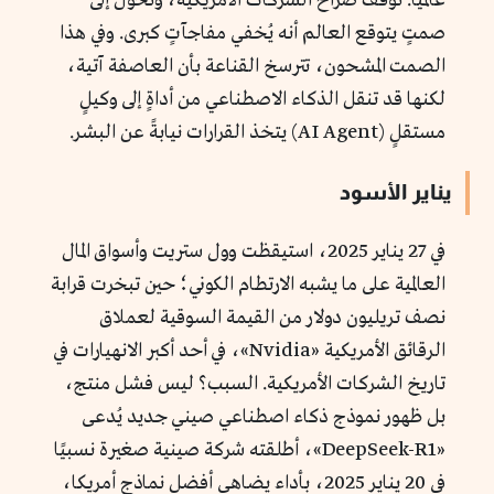
عالميًا. توقف صراخ الشركات الأمريكية، وتحول إلى
صمتٍ يتوقع العالم أنه يُخفي مفاجآتٍ كبرى. وفي هذا
الصمت المشحون، تترسخ القناعة بأن العاصفة آتية،
لكنها قد تنقل الذكاء الاصطناعي من أداةٍ إلى وكيلٍ
مستقلٍ (AI Agent) يتخذ القرارات نيابةً عن البشر.
يناير الأسود
في 27 يناير 2025، استيقظت وول ستريت وأسواق المال
العالمية على ما يشبه الارتطام الكوني؛ حين تبخرت قرابة
نصف تريليون دولار من القيمة السوقية لعملاق
الرقائق الأمريكية «Nvidia»، في أحد أكبر الانهيارات في
تاريخ الشركات الأمريكية. السبب؟ ليس فشل منتج،
بل ظهور نموذج ذكاء اصطناعي صيني جديد يُدعى
«DeepSeek-R1»، أطلقته شركة صينية صغيرة نسبيًا
في 20 يناير 2025، بأداء يضاهي أفضل نماذج أمريكا،