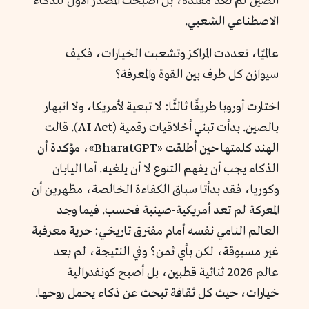
الصين لم تعد مقلّدة، بل أصبحت المُصدّر الأول للذكاء
الاصطناعي الشعبي.
عالميًا، تعددت المراكز وتشعبت الخيارات، فكيف
سيوازن كل طرف بين القوة والمعرفة؟
اختارت أوروبا طريقًا ثالثًا: لا تبعية لأمريكا، ولا انبهار
بالصين. بدأت تبني أخلاقيات رقمية (AI Act). قالت
الهند كلمتها حين أطلقت «BharatGPT»، مؤكدة أن
الذكاء يجب أن يفهم التنوع لا أن يلغيه. أما اليابان
وكوريا، فقد بدأتا سباق الكفاءة الخالصة، مظهرين أن
المعركة لم تعد أمريكية-صينية فحسب. فيما وجد
العالم النامي نفسه أمام مفترق تاريخي: حرية معرفية
غير مسبوقة، لكن بأي ثمن؟ وفي النتيجة، لم يعد
عالم 2026 ثنائية قطبين، بل أصبح كونفدرالية
خيارات، حيث كل ثقافة تبحث عن ذكاء يحمل روحها.