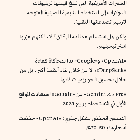
المختبرات الأمريكية التي تبلغ قيمتها تريليونات
الدولارات إلى استخدام الشيفرة الصينية المفتوحة
لترميم تصدعاتها التقنية.
ولكن هل استسلم عمالقة الرقائق؟ لا، لكنهم غيّروا
استراتيجيتهم.
«OpenAI» و«Google» بدآ بمحاكاة كفاءة
«DeepSeek»، لا من خلال بناء أنظمة أكبر، بل من
خلال تحسين الخوارزميات ذاتها.
«Gemini 2.5 Pro» من «Google» استعادت الموقع
الأول في الاستخدام بربيع 2025.
التسعير انخفض بشكل جذري: «OpenAI» خفضت
أسعارها بـ 50–70%.