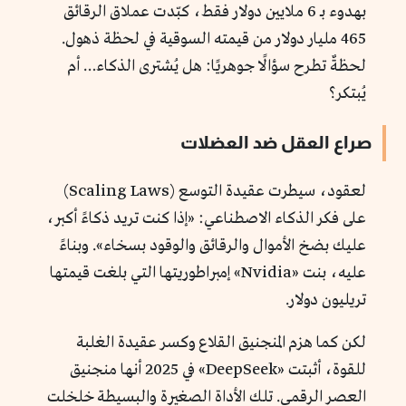
بهدوء بـ 6 ملايين دولار فقط، كبّدت عملاق الرقائق
465 مليار دولار من قيمته السوقية في لحظة ذهول.
لحظةٌ تطرح سؤالًا جوهريًا: هل يُشترى الذكاء… أم
يُبتكر؟
صراع العقل ضد العضلات
لعقود، سيطرت عقيدة التوسع (Scaling Laws)
على فكر الذكاء الاصطناعي: «إذا كنت تريد ذكاءً أكبر،
عليك بضخ الأموال والرقائق والوقود بسخاء». وبناءً
عليه، بنت «Nvidia» إمبراطوريتها التي بلغت قيمتها
تريليون دولار.
لكن كما هزم المنجنيق القلاع وكسر عقيدة الغلبة
للقوة، أثبتت «DeepSeek» في 2025 أنها منجنيق
العصر الرقمي. تلك الأداة الصغيرة والبسيطة خلخلت