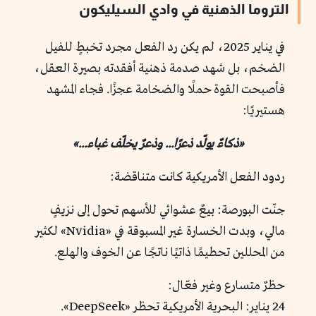
التروما الذهنية في وادي السيليكون
في يناير 2025، لم يكن رد الفعل مجرد تخبطٍ للفيل
الضخم، بل شهد صدمة ذهنية أفقدته بصيرة العقل،
فأصبحت القوة حملًا والضخامة عجزًا. فجاء المشهد
هستيريًا:
«ذكاءٌ يولّد ذعرًا... وذعرٌ يخلّف غباء...»
ردود الفعل الأمريكية كانت متناقضة:
جنّت البورصة: بيعٌ عشوائي للأسهم تحول إلى نزيفٍ
مالي، وبدت الخسارة غير المسبوقة في «Nvidia» لكثير
من المحللين تحطيمًا ذاتيًا ناتجًا عن الخوف والهلع.
حظرٌ متسارع وغير فعّال:
24 يناير: البحرية الأمريكية تحظر «DeepSeek».