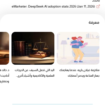
2026)
eMarketer: DeepSeek AI adoption stats 2026 (Jan 11, 2026)
معرفة
ين
متلازمة غيلان باريه: عندما يهاجمك
اليد التي تحمل السيف: عن الدرجات
د. خالد 
جهاز المناعة ويدمر أعصابك
العلمية والأكاديمية وأشياء أخرى..
أحاديث ا
وحضارية