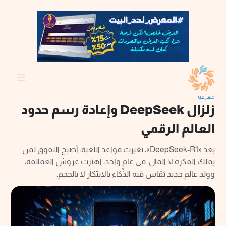
معرفة
زلزال DeepSeek وإعادة رسم حدود
العالم الرقمي
بعد «DeepSeek-R1»، تغيرت قواعد اللعبة: أصبح التفوق لمن
يملك الفكرة لا المال. في عامٍ واحد، اهتزت عروش العمالقة،
وولد عالم جديد يُقاس فيه الذكاء بالابتكار لا بالحجم.