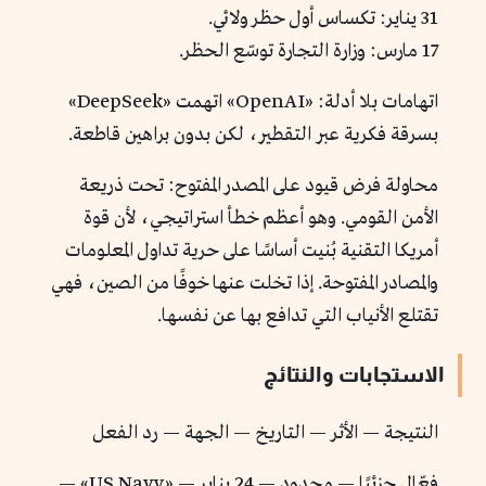
31 يناير: تكساس أول حظر ولائي.
17 مارس: وزارة التجارة توسّع الحظر.
اتهامات بلا أدلة: «OpenAI» اتهمت «DeepSeek»
بسرقة فكرية عبر التقطير، لكن بدون براهين قاطعة.
محاولة فرض قيود على المصدر المفتوح: تحت ذريعة
الأمن القومي. وهو أعظم خطأ استراتيجي، لأن قوة
أمريكا التقنية بُنيت أساسًا على حرية تداول المعلومات
والمصادر المفتوحة. إذا تخلت عنها خوفًا من الصين، فهي
تقتلع الأنياب التي تدافع بها عن نفسها.
الاستجابات والنتائج
النتيجة — الأثر — التاريخ — الجهة — رد الفعل
فعّال جزئيًا — محدود — 24 يناير — «US Navy» —