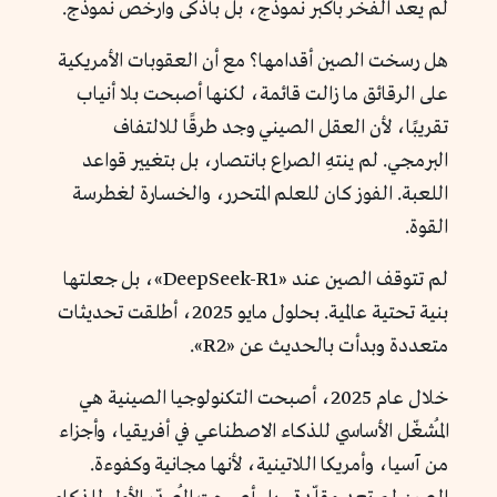
لم يعد الفخر بأكبر نموذج، بل بأذكى وأرخص نموذج.
هل رسخت الصين أقدامها؟ مع أن العقوبات الأمريكية
على الرقائق ما زالت قائمة، لكنها أصبحت بلا أنياب
تقريبًا، لأن العقل الصيني وجد طرقًا للالتفاف
البرمجي. لم ينتهِ الصراع بانتصار، بل بتغيير قواعد
اللعبة. الفوز كان للعلم المتحرر، والخسارة لغطرسة
القوة.
لم تتوقف الصين عند «DeepSeek-R1»، بل جعلتها
بنية تحتية عالمية. بحلول مايو 2025، أطلقت تحديثات
متعددة وبدأت بالحديث عن «R2».
خلال عام 2025، أصبحت التكنولوجيا الصينية هي
المُشغّل الأساسي للذكاء الاصطناعي في أفريقيا، وأجزاء
من آسيا، وأمريكا اللاتينية، لأنها مجانية وكفوءة.