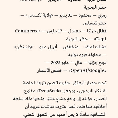
حظر البحرية
رمزي — محدود — 31 يناير — «ولاية تكساس» —
حظر تكساس
فعّال جزئيًا — معتدل — 17 مارس — «Commerce
Dept» — حظر التجارة
فشلت تمامًا — منخفض — أبريل-مايو — «واشنطن»
— محاولة قيود دولية
نجح جزئيًا — عالٍ — مايو 2025 —
«OpenAI/Google» — خفض الأسعار
تحت حصار الرقائق، حفرت الصين بئرها الخاصة
الابتكار البرمجي، وبجعل «DeepSeek» مفتوح
المصدر، حوّلته إلى واحةٍ مشاعٍ عالميًا. منحها ذلك سلطة
أخلاقية مفاجئة، فقد اعتبرت نقاشات غربية أن
الشفافية عاملًا لا يقل أهمية عن التفوق التقني.