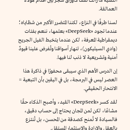
التقنية ما زالت تقف كأوراق شجر بين أقدام هؤلاء
العمالقة.
لسنا طرفًا في النزاع، لكننا المتضرر الأكبر من شظاياه؛
عندما تجود «DeepSeek» بعلمها، ننعم بفتات
ديمقراطية المعرفة، لكن عندما يتخبط الفيل الجريح
(وادي السيليكون)، تنهار أسواقنا وتُفرض علينا قيودٌ
أمنية وتشريعية لا ذنب لنا فيها.
إن الدرس الأهم الذي سيبقى محفورًا في ذاكرة هذا
العصر ليس في البرمجة، بل في اليقين بأن التبعية =
الانتحار الحقيقي.
لقد كسر «DeepSeek» القيد، وأصبح الذكاء حقًا
مشاعًا، لكن ثمن المجان يحتاج إلى حساب دقيق،
فالسيادة لا تُمنح كصدقة من المحسن، بل تُنتزع
بالعقل والإرادة والاستثمار المستقل.