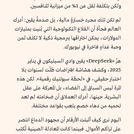
ولكن بتكلفة تقل عن 1% من ميزانية المنافسين.
لم تكن تلك مجرد خسارةٍ مالية، بل صدمةُ يقين: أدرك
العالم فجأة أن القلاع التكنولوجية التي بُنيت بمليارات
الدولارات، يمكن اختراقها ببرمجية ذكية لا تكلف ثمن
وجبة غداءٍ فاخرة في نيويورك.
هزّ «DeepSeek» يقين وادي السيليكون في يناير
2025، وكشف هشاشة افتراضات ظلّت لسنوات بلا
اختبار حقيقي، في «لحظة سبوتنيك رقمية». لكن هذه
المرة ليس السباق إلى الفضاء، بل المعركة على عقل
البشرية. حينها، أدرك العملاق أن ضخامته لم تعد
تحميه من دهاء خصمٍ يلعب بقواعد مختلفة.
اليوم نرى كيف أثبتت الأرقام أن مجهود الدماغ انتصر
على تراكم الأموال. فبينما كانت المعادلة الصينية تُكتب