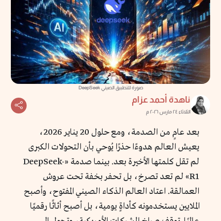
صورة للتطبيق الصيني DeepSeek
ناهدة أحمد عزام
الثلاثاء ٢٤ مارس ٢٠٢٦ م
بعد عامٍ من الصدمة، ومع حلول 20 يناير 2026،
يعيش العالم هدوءًا حذرًا يُوحي بأن التحولات الكبرى
لم تقل كلمتها الأخيرة بعد. بينما صدمة «DeepSeek-
R1» لم تعد تصرخ، بل تحفر بخفة تحت عروش
العمالقة. اعتاد العالم الذكاء الصيني المفتوح، وأصبح
الملايين يستخدمونه كأداةٍ يومية، بل أصبح أثاثًا رقميًا