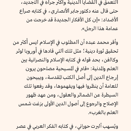
ﺍﻟﺘﻌﻤﻖ ﻓﻲ ﺍﻟﻘﻀﺎﻳﺎ ﺍلدينية ﻭﺃﻛﺜﺮ ﺟﺮﺃﺓ ﻓﻲ ﺍﻟﺘجديد،
ﺣﺘﻰ ﻗﺎﻝ عنه ﺩكتور ﺟﺎﺑﺮ ﺍﻷﻧﺼﺎﺭﻱ، ﻓﻲ ﻛﺘﺎﺑﻪ ﺻﺮﺍﻉ
ﺍلأضداد: «ﺇﻥ كل الأفكار الجديدة قد خرجت من
عمامة هذا الرجل».
وأقر محمد عبده أن ﺍﻟمطلوب ﻓﻲ ﺍﻹﺳﻼﻡ ﻟيس ﺃﻛﺜﺮ ﻣﻦ
ﺗﺤﻘﻴﻖ ثورة ﺩﻳﻨﻴﺔ؛ ﻣﺜﻞ تلك ﺍﻟﺘﻲ ﻗﺎﺩﻫﺎ ﻓﻲ ﺃﻭﺭﻭﺑﺎ لوثر
ﻭﻛﺎﻟفن، بحد قوله في كتابه الإسلام والنصرانية بين
العلم والمدنية: «قام ﻓﻲ ﺍﻟﻤﺴــﻴﺤﻴﺔ ﻣﺼﻠحون ﻳﺮﻭﻥ
ﺇﺭﺟﺎﻉ ﺍلدين ﺇﻟﻰ ﺃﺻﻞ ﺍلكتب المقدسة، ويبيحون
للعامة أن ينظروا فيها ويفهموها، وقد رفعوا تلك
السيطرة عن الضمائر والعقول، ومن عهد ظهور
الإصلاح والرجوع إلى أصول الدين الأولى بزغت شمس
العلم بالغرب».
ويُسهب ألبرت حوراني، في كتابه الفكر العربي في عصر