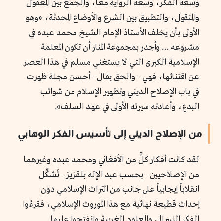
وسعة الفكر، وسعة الرواية معاً، والجمع بين المعقول
والمنقول، والتطبيق بين الشرع والأوضاع المحدثة، «وهو
الأولى بأن يخلف الأستاذ الإمام الشيخ محمد عبده في
مشروعه … وأجدر بمجموعة المنار أن تكون المعلمة
الإسلامية الكبرى التي لا يستغني مسلم في هذا العصر
عن اقتنائها، فهي - والحق يقال - أحسن مجلة ظهرت
في باب الإصلاح الديني وتطهير الإسلام من شوائب
البدع، وأعادته سيرته الأولى في عهد السلف».
من الإصلاح الديني إلى تأسيس الفكر الوهابي
لقد كانت أفكار كلٍّ من الأفغاني ومحمد عبده وغيرهما
من الإصلاحيين - بحسب عبد الإله بلقزيز - تُشكِّل
انقلاباً إيجابياً على جانب من التراث الإسلامي دون
إحداث قطيعة نهائية مع هذا الموروث الإسلامي، فقرءُوا
الفكر الليبرالي والعلوم الغربية وانفتحوا عليها