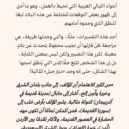
أجواء الليالي العربية التي تحيط بالعمل، وهو ما أدى
إلى ظهور بعض التوقعات المختلفة عن هذه البلاد تبعًا
للنطق الذي وجدوه أمامهم.
أحد هذه التفسيرات، مثلًا، والتي وجدتها طريفة، هي
مراجعة ظنّ قارئها أن نجيب محفوظ يتحدث عن بلادٍ
معينة. تكرر هذا التفسير ولكن ليس بمعنى الكناية،
بل إن هذا الشخص تتبّع حقًا المدن التي يُنطق اسمها
بهذا الشكل، حتى إنه وجد «ديار جبل» المثالية!
«من المثير للاهتمام أن المؤلف، إلى جانب بلدان الشرق
وخيرة وأَمِن إلخ، أشار إلى جابال (مدينة قديمة في
أذربيجان) كدولة مثالية. يشير المؤلف بأرض خلب إلى
(سوريا القديمة)، فمن الممكن تمامًا أن تكون مهد
الحضارة في العصور القديمة، ولأكثر تقدمًا بين الأردن
(أَمِن)، خيرة (العراق)، ودول المشرق (السعودية،