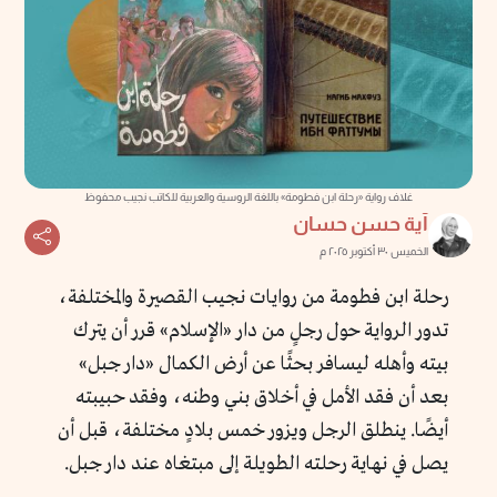
غلاف رواية «رحلة ابن فطومة» باللغة الروسية والعربية للكاتب نجيب محفوظ
آية حسن حسان
الخميس ٣٠ أكتوبر ٢٠٢٥ م
رحلة ابن فطومة من روايات نجيب القصيرة والمختلفة،
تدور الرواية حول رجلٍ من دار «الإسلام» قرر أن يترك
بيته وأهله ليسافر بحثًا عن أرض الكمال «دار جبل»
بعد أن فقد الأمل في أخلاق بني وطنه، وفقد حبيبته
أيضًا. ينطلق الرجل ويزور خمس بلادٍ مختلفة، قبل أن
يصل في نهاية رحلته الطويلة إلى مبتغاه عند دار جبل.