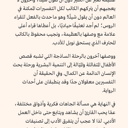
عظيمة تعبّر عن الكثير دون أن تقول شيئًا، وآخرون لا
يعجبهم أن يتركهم الكاتب لكل التفسيرات الممكنة في
العالم دون أن يقول شيئًا! وهو ما حدث بالفعل للقراء
الروس؛ لم أجد تعليقًا حياديًا، بل أعطاها قراء أعلى
علامة مع وصفها بالعظيمة، ونجيب محفوظ بالكاتب
المحترف الذي يستحق نوبل للأدب.
ووصفها آخرون بالرحلة الساذجة التي تشبه قصص
الأطفال المتفائلة والميّالة إلى التنمية البشرية ورحلة بحث
الإنسان الدائمة عن الكمال. وفي الحقيقة أن
التفسيرين معقولان جدًا وقد ينطبقان على أحداث
الرواية.
في النهاية هي مسألة اتجاهات فكرية وأذواق مختلفة،
عمّا يحب القارئ أن يشاهد ويتابع حتى داخل العمل
الأدبي. لذا لا عجب أن يتفرق الأدب إلى تصنيفات