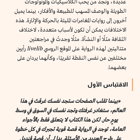
عديدة، ونجد من يحب الكلاسيكيات والمونولوجات
الطويلة والوصف المسهب للطبيعة والأفكار، بينما يميل
آخرون إلى روايات المغامرات المليئة بالحركة والإثارة. هذه
الاختلافات يمكن أن تكون لأسباب متعددة، لاختلاف
الثقافة مثلًا أو النشأة. مثلًا وجدتُ في مراجعتين
متتاليتين لهذه الرواية على الموقع الروسي
livelib
رأيين
مختلفين عن نفس النقطة تقريبًا، وكأنهما يردان على
بعضهما.
الاقتباس الأول
«بينما تقلب الصفحات ستجد نفسك غرقتَ في هذا
العالم، ستغادر غرفتك وتجد نفسك في السوق في وسط
يومٍ حار. لكن هذا الكتاب لا يتعلق فقط بالأجواء
العامة، توجد في الرواية قصة قوية تجبرك في كل خطوة
على طرح العديد من الأسئلة. بدا لي أن قصة قنديل