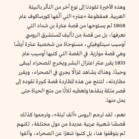
وهذه الأخيرة تقودنا إلى نوع آخر من التأثر بالبيئة
العربية. فمقطوعة «عنتر» التي ألّفها كورساكوف عام
1868 لم يستوحها من قصة عنترة بن شداد التي
نعرفها، بل من قصة من تأليف المستشرق الروسي
أوسيب سينكوفيكي، مستوحاة من شخصية عنترة أيضًا
وهي قصة موازية. في القصة التي كتبها أوسيب عام
1833 يقرر عنتر اعتزال البشر ويخرج للصحراء ليبقى
وحيدًا. وهناك يشاهد غزالًا يجري في الصحراء، ويقرر
مطاردته، لتنتج عن هذه المطاردة قصة كبيرة تقوده إلى
قصر ملكة ينقذها وتعطيه ثلاثًا من متع الحياة حتى
يمل منها.
نعم، لقد ترجم الروس «ألف ليلة»، وترجموا كذلك
قصصًا شعبية عربية عديدة من دول مختلفة، لكنهم
لم يتوقفوا هنا، بل كتبوا شعرًا عن الصحراء، وألفوا