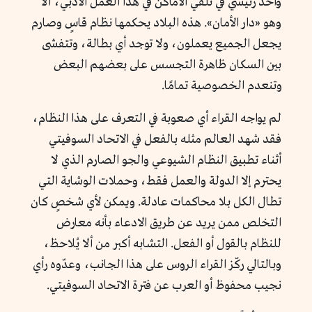
واحد رئيسي في تلقي الأماكن في هذا العمل الأدبي، ألا
وهو «دار الأمان». هذه البلاد يحكمها نظام قاسٍ وصارم
يجعل الجميع يعملون، ولا توجد أي بطالة، وتتفشى
بين السكان ظاهرة التجسس على بعضهم البعض
وتنعدم الخصوصية تمامًا.
لم يواجه القراء أي صعوبة في التعرف على هذا النظام،
فقد شهد العالم مثله بالفعل في الاتحاد السوفيتي
أثناء تطبيق النظام الشيوعي والجو الصارم الذي لا
يحترم إلا الدولة والعمل فقط، وحملات الوشاية التي
تطال الكل بلا محاكمات عادلة. ويمكن لأي شخصٍ كان
التخلص ممن يريد عن طريق الادعاء بأنه معارض
للنظام بالقول أو الفعل. التشابه أكبر من ألا يُلاحظ،
وبالتالي ركّز القراء الروس على هذا الجانب، وعدّوه رأي
نجيب محفوظ أو العرب عن فترة الاتحاد السوفيتي.