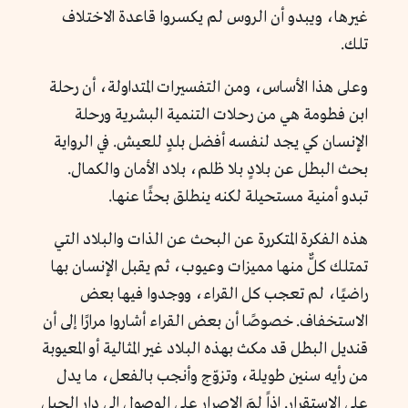
غيرها، ويبدو أن الروس لم يكسروا قاعدة الاختلاف
تلك.
وعلى هذا الأساس، ومن التفسيرات المتداولة، أن رحلة
ابن فطومة هي من رحلات التنمية البشرية ورحلة
الإنسان كي يجد لنفسه أفضل بلدٍ للعيش. في الرواية
بحث البطل عن بلادٍ بلا ظلم، بلاد الأمان والكمال.
تبدو أمنية مستحيلة لكنه ينطلق بحثًا عنها.
هذه الفكرة المتكررة عن البحث عن الذات والبلاد التي
تمتلك كلٌّ منها مميزات وعيوب، ثم يقبل الإنسان بها
راضيًا، لم تعجب كل القراء، ووجدوا فيها بعض
الاستخفاف. خصوصًا أن بعض القراء أشاروا مرارًا إلى أن
قنديل البطل قد مكث بهذه البلاد غير المثالية أو المعيوبة
من رأيه سنين طويلة، وتزوّج وأنجب بالفعل، ما يدل
على الاستقرار. إذاً لمَ الإصرار على الوصول إلى دار الجبل