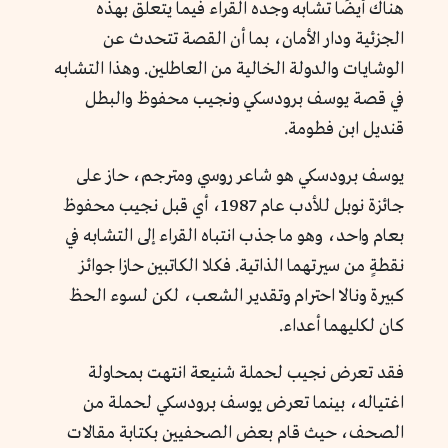
هناك أيضًا تشابه وجده القراء فيما يتعلق بهذه
الجزئية ودار الأمان، بما أن القصة تتحدث عن
الوشايات والدولة الخالية من العاطلين. وهذا التشابه
في قصة يوسف برودسكي ونجيب محفوظ والبطل
قنديل ابن فطومة.
يوسف برودسكي هو شاعر روسي ومترجم، حاز على
جائزة نوبل للأدب عام 1987، أي قبل نجيب محفوظ
بعام واحد، وهو ما جذب انتباه القراء إلى التشابه في
نقطةٍ من سيرتهما الذاتية. فكلا الكاتبين حازا جوائز
كبيرة ونالا احترام وتقدير الشعب، لكن لسوء الحظ
كان لكليهما أعداء.
فقد تعرض نجيب لحملة شنيعة انتهت بمحاولة
اغتياله، بينما تعرض يوسف برودسكي لحملة من
الصحف، حيث قام بعض الصحفيين بكتابة مقالات