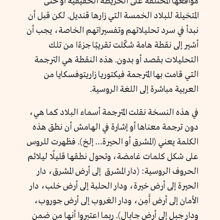
مواقعها المختلفة على الخريطة الحقيقية أو حتى
المتخيلة للبلاد الخمسة التي زارها قنديل. لكن قبل أن
نبدأ في سرد تحليلاتهم وتفسيراتهم الخاصة، يجب أن
أشير إلى نقطة هامة شكّلت تقريبًا جزءًا من تلك
التحليلات بقصد أو بدون. هذه النقطة هي الترجمة
التي قامت بها المترجمة فيكتوريا زاريتوفسكايا من
العربية مباشرة إلى اللغة الروسية.
في هذه النسخة نقلت المترجمة أسماء البلاد كما هي،
دون ترجمة معناها أو إشارة في الهامش أن نطق هذه
الكلمة يعني (المشرق أو الحيرة… إلخ). فظهرت للروس
على شكل كلمات غامضة، وتحول نطقها قليلًا ليلائم
الحروف الروسية: (دار المشرق إلى أرض المشرق، دار
الحيرة إلى أرض خيرة، ودار الحلبة إلى أرض خلب، دار
الأمان إلى أرض أَمِن، ودار الغروب إلى أرض جوروب،
ودار جبل إلى أرض جابال). ربما اعتبروا أنها من ضمن