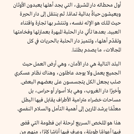
أول محطاته دار المشرق، التي يجد أهلها يعبدون الأوثان
ويعيشون حياةً بدائية تمامًا. ثم ينتقل إلى دار الحيرة
حيث الملك هو الإله نفسه، وتنتشر بها تجارة واقتناء
العبيد. بعدها تأتي دار الحلبة المبهرة بعمارتها وفخامتها
وتقدّم أهلها، وتتميز دار الحلبة بالحريات في كل
المجالات، ما يصدم بطلنا.
البلد التالية هي دار الأمان، وهي أرض العمل حيث
الجميع يعمل ولا يوجد عاطلون، وهناك نظام عسكري
صلب يجعل الكل يتجسسون على بعضهم البعض.
وأخيرًا دار الغروب، وهي بلا أسوار أو حراس، بل
مساحات خضراء مترامية الأطراف يقابل فيها البطل
معلّمًا يرشد المارين إلى أهمية التأمل والسلام النفسي.
هذا هو الملخص السريع لرحلة ابن فطومة التي قضى
فيها أعوامًا طويلة، وعرف فيها أناسًا كثرًا، منهم من