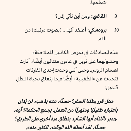
نتعلمها.
القاضي:
ومن أين تأتي إذن؟
برودسكي:
أعتقد أنها… (بصوت مرتبك) من
الله.
هذه المصادفات في تعرض الكاتبين للملاحقة،
وحصولهما على نوبل في عامين متتاليين أيضًا، أثارت
اهتمام الروس. وحتى أنني وجدت إحدى القارئات
تتحدث عن «الطفيلية» أيضًا فيما يتعلق بحياة البطل
قنديل:
«هل قرر بطلنا السفر؟ حسنًا، دعه يذهب، لن يُدان
باعتباره طفيليًا ومتهربًا من العمل. يجمع الحكمة؟ أوه،
جدير بالثناء أيها الشاب. ينطلق مرة أخرى على الطريق؟
حسنًا، لقد أعطاه الله الوقت، الكثير منه».