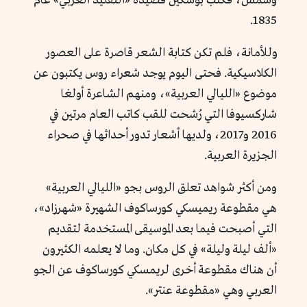
وشمس، فكتب بوشكين قصيدة «التقليد العربي» عام
1835.
وللأمانة، فلم تكن كتابة الشعر قاصرة على العصور
الكلاسيكية. فحتى اليوم يوجد شعراء روس يكتبون عن
موضوع «الليالي العربية»، ومنهم الشاعرة أولغا
شاركسيوفا التي رُشحت للقب كاتب العام مرتين في
2016 و2017، ولديها أشعار تدور أحداثها في صحراء
الجزيرة العربية.
ومن أكثر شواهد تعلق الروس بجو «الليالي العربية»
هي مقطوعة ريميسكي كورساكوف الشهيرة «شهرزاد»،
التي أصبحت فيما بعد الموسيقى المستخدمة لتقديم
«ألف ليلة وليلة» في كل مكان. وما لا يعلمه الكثيرون
أن هناك مقطوعة أخرى لريمسكي كورساكوف عن الجو
العربي وهي «مقطوعة عنتر».