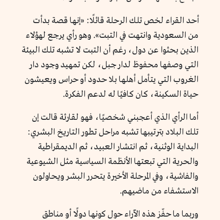
أحد القراء لخص تلك الرحلة قائلًا: «إنها قصة بدأت
من السعودية وانتهت في التبت». وهو رأي يرجع لهؤلاء
الذين بحثوا عن دول، رغم أن التبت لا تشبه تلك البيئة
التي وصفها محفوظ لدار جبل، لكن تمهيد وجود دار
الغروب التي يتأمل أهلها بلا حدود أو حراس ويعيشون
حياة السكينة، كان كافيًا له لدعم الفكرة.
أما الرأي الذي أعجبني شخصيًا، فهو لقارئة قالت إن
تلك البلاد بترتيبها تشبه مراحل تطور التاريخ البشري:
البداية الوثنية، ثم انتشار العبيد، ثم الديمقراطية
والحرية التي تبعتها الأنظمة السياسية مثل الشيوعية
والفاشية، وفي المرحلة الأخيرة يتحرر البشر ويحاولون
الاستشفاء من ماضيهم.
وربما ما حفّز هذه الآراء حول كونها دولًا أو مناطق